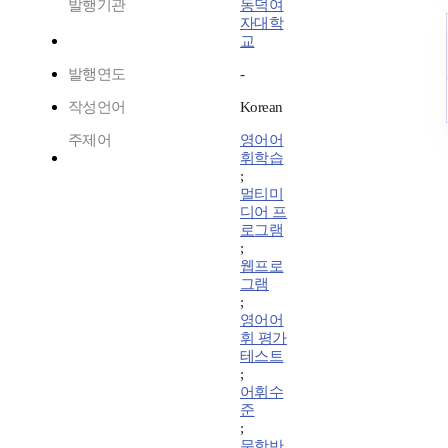
발행기관
동덕여
자대학
교
발행연도
-
작성언어
Korean
주제어
영어어
휘학습
;
멀티미
디어 프
로그램
;
웹프로
그램
;
영어어
휘 평가
테스트
;
어휘수
준
;
문항반