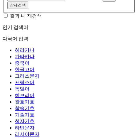
상세검색
결과 내 재검색
인기 검색어
다국어 입력
히라가나
가타카나
중국어
한글고어
그리스문자
프랑스어
독일어
히브리어
괄호기호
학술기호
기술기호
첨자기호
라틴문자
러시아문자