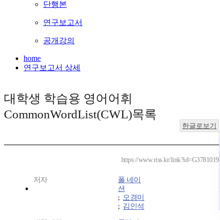
단행본
연구보고서
공개강의
home
연구보고서 상세
대학생 학습용 영어어휘
CommonWordList(CWL)목록
한글로보기
https://www.riss.kr/link?id=G3781019
저자
폴 네이
션
;
오경미
;
김인석