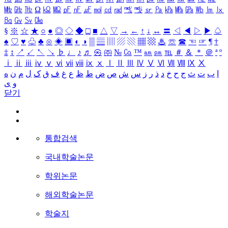
㎒
㎓
㎔
Ω
㏀
㏁
㎊
㎋
㎌
㏖
㏅
㎭
㎮
㎯
㏛
㎩
㎪
㎫
㎬
㏝
㏐
㏓
㏃
㏉
㏜
㏆
§
※
☆
★
○
●
◎
◇
◆
□
■
△
▽
→
←
↑
↓
↔
〓
◁
◀
▷
▶
♤
♠
♡
♥
♧
♣
⊙
◈
▣
◐
◑
▒
▤
▥
▨
▧
▦
▩
♨
☏
☎
☜
☞
¶
†
‡
↕
↗
↙
↖
↘
♭
♩
♪
♬
㉿
㈜
№
㏇
™
㏂
㏘
℡
＃
＆
＊
＠
ª
º
ⅰ
ⅱ
ⅲ
ⅳ
ⅴ
ⅵ
ⅶ
ⅷ
ⅸ
ⅹ
Ⅰ
Ⅱ
Ⅲ
Ⅳ
Ⅴ
Ⅵ
Ⅶ
Ⅷ
Ⅸ
Ⅹ
ا
ب
ت
ث
ج
ح
خ
د
ذ
ر
ز
س
ش
ص
ض
ط
ظ
ع
غ
ف
ق
ک
ل
م
ن
ه
و
ی
닫기
통합검색
국내학술논문
학위논문
해외학술논문
학술지