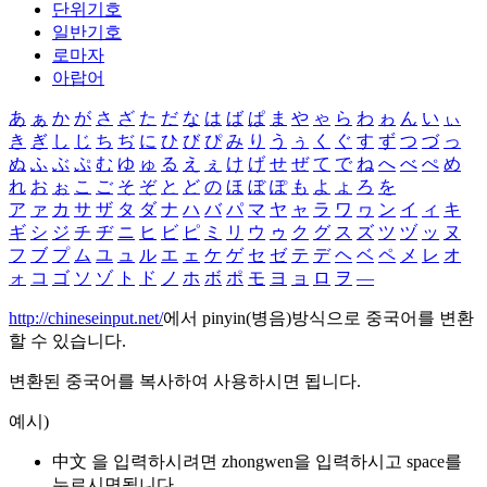
단위기호
일반기호
로마자
아랍어
あ
ぁ
か
が
さ
ざ
た
だ
な
は
ば
ぱ
ま
や
ゃ
ら
わ
ゎ
ん
い
ぃ
き
ぎ
し
じ
ち
ぢ
に
ひ
び
ぴ
み
り
う
ぅ
く
ぐ
す
ず
つ
づ
っ
ぬ
ふ
ぶ
ぷ
む
ゆ
ゅ
る
え
ぇ
け
げ
せ
ぜ
て
で
ね
へ
べ
ぺ
め
れ
お
ぉ
こ
ご
そ
ぞ
と
ど
の
ほ
ぼ
ぽ
も
よ
ょ
ろ
を
ア
ァ
カ
サ
ザ
タ
ダ
ナ
ハ
バ
パ
マ
ヤ
ャ
ラ
ワ
ヮ
ン
イ
ィ
キ
ギ
シ
ジ
チ
ヂ
ニ
ヒ
ビ
ピ
ミ
リ
ウ
ゥ
ク
グ
ス
ズ
ツ
ヅ
ッ
ヌ
フ
ブ
プ
ム
ユ
ュ
ル
エ
ェ
ケ
ゲ
セ
ゼ
テ
デ
ヘ
ベ
ペ
メ
レ
オ
ォ
コ
ゴ
ソ
ゾ
ト
ド
ノ
ホ
ボ
ポ
モ
ヨ
ョ
ロ
ヲ
―
http://chineseinput.net/
에서 pinyin(병음)방식으로 중국어를 변환
할 수 있습니다.
변환된 중국어를 복사하여 사용하시면 됩니다.
예시)
中文 을 입력하시려면
zhongwen
을 입력하시고 space를
누르시면됩니다.