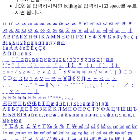
北京 을 입력하시려면
beijing
을 입력하시고 space를 누르
시면 됩니다.
ㅥ
ㅦ
ㅧ
ㅨ
ㅩ
ㅪ
ㅫ
ㅬ
ㅭ
ㅮ
ㅯ
ㅰ
ㅱ
ㅲ
ㅳ
ㅴ
ㅵ
ㅶ
ㅷ
ㅸ
ㅹ
ㅺ
ㅻ
ㅼ
ㅽ
ㅾ
ㅿ
ㆀ
ㆁ
ㆂ
ㆃ
ㆄ
ㆅ
ㆆ
ㆇ
ㆈ
ㆉ
ㆊ
ㆋ
ㆌ
ㆍ
ㆎ
Α
Β
Γ
Δ
Ε
Ζ
Η
Θ
Ι
Κ
Λ
Μ
Ν
Ξ
Ο
Π
Ρ
Σ
Τ
Υ
Φ
Χ
Ψ
Ω
α
β
γ
δ
ε
ζ
η
θ
ι
κ
λ
μ
ν
ξ
ο
π
ρ
σ
τ
υ
φ
χ
ψ
ω
á
à
Á
À
é
è
É
È
ç
Ç
ê
Ä
Ö
Ü
ä
ö
ü
ß
ְ
ֳ
ֲ
ֱ
ָ
ַ
ֵ
ֶ
ִ
ֹ
ּ
ֻ
ׂ
ׁ
ּ
ב
ה
נ
מ
צ
ת
ץ
ש
ד
ג
כ
ע
י
ח
ל
ך
ף
ק
ר
א
ט
ו
ן
ם
פ
‘
’
“
”
〔
〕
〈
〉
「
」
『
』
【
】
＂
（
）
［
］
｛
｝
±
×
÷
≠
≤
≥
∞
∴
♂
♀
∠
⊥
⌒
∂
∇
≡
≒
≪
≫
√
∽
∝
∵
∫
∬
∈
∋
⊆
⊇
⊂
⊃
∪
∩
∧
∨
￢
⇒
⇔
∀
∃
∮
∑
∏
＋
－
＜
＝
＞
、
。
·
‥
…
¨
〃
―
∥
＼
∼
´
～
ˇ
˘
˝
˚
˙
¸
˛
¡
¿
ː
！
＇
，
．
／
：
；
？
＾
＿
｀
｜
½
⅓
⅔
¼
¾
⅛
⅜
⅝
⅞
¹
²
³
⁴
ⁿ
₁
₂
₃
₄
Æ
Ð
Ħ
Ĳ
Ł
Ø
Œ
Þ
Ŧ
Ŋ
æ
đ
ð
ħ
ı
ĳ
ĸ
ŀ
ł
ø
œ
ß
þ
ŧ
ŋ
ŉ
А
Б
В
Г
Д
Е
Ё
Ж
З
И
Й
К
Л
М
Н
О
П
Р
С
Т
У
Ф
Х
Ц
Ч
Ш
Щ
Ъ
Ы
Ь
Э
Ю
Я
а
б
в
г
д
е
ё
ж
з
и
й
к
л
м
н
о
п
р
с
т
у
ф
х
ц
ч
ш
щ
ъ
ы
ь
э
ю
я
′
″
℃
Å
￠
￡
￥
¤
℉
‰
＄
％
Ｆ
￦
㎕
㎖
㎗
ℓ
㎘
㏄
㎣
㎤
㎥
㎦
㎙
㎚
㎛
㎜
㎝
㎞
㎟
㎠
㎡
㎢
㏊
㎍
㎎
㎏
㏏
㎈
㎉
㏈
㎧
㎨
㎰
㎱
㎲
㎳
㎴
㎵
㎶
㎷
㎸
㎹
㎀
㎁
㎂
㎃
㎄
㎺
㎻
㎽
㎾
㎿
㎐
㎑