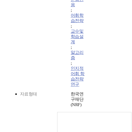
응
;
어휘학
습전략
;
교수및
학습설
계
;
알고리
즘
;
인지적
어휘 학
습전략
연구
자료형태
한국연
구재단
(NRF)