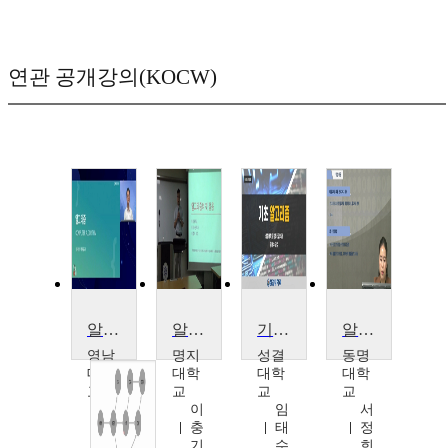
연관 공개강의(KOCW)
알고리즘
알고리즘
기초 알고리즘
알고리즘
영남
명지
성결
동명
대학
대학
대학
대학
교
교
교
교
박
이
임
서
우
충
태
정
길
기
수
희