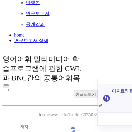
단행본
연구보고서
공개강의
home
연구보고서 상세
영어어휘 멀티미디어 학
습프로그램에 관한 CWL
과 BNC간의 공통어휘목
록
이 자료와 함
한글로보기
료
https://www.riss.kr/link?id=G3774135
저자
폴