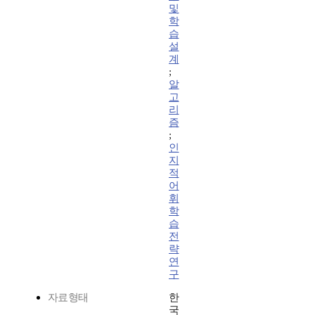
및
학
습
설
계
;
알
고
리
즘
;
인
지
적
어
휘
학
습
전
략
연
구
자료형태
한
국