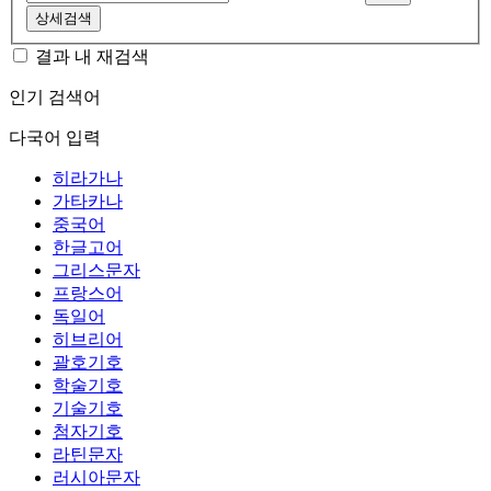
상세검색
결과 내 재검색
인기 검색어
다국어 입력
히라가나
가타카나
중국어
한글고어
그리스문자
프랑스어
독일어
히브리어
괄호기호
학술기호
기술기호
첨자기호
라틴문자
러시아문자