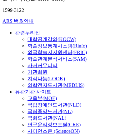
1599-3122
ARS 번호안내
관련누리집
대학공개강의(KOCW)
학술정보통계시스템(Rinfo)
외국학술지지원센터(FRIC)
학술관계분석서비스(SAM)
사서커뮤니티
기관회원
지식나눔(LOOK)
의학전자도서관(MEDLIS)
유관기관 사이트
교육부(MOE)
국립장애인도서관(NLD)
국립중앙도서관(NL)
국회도서관(NAL)
연구윤리정보포털(CRE)
사이언스온 (ScienceON)