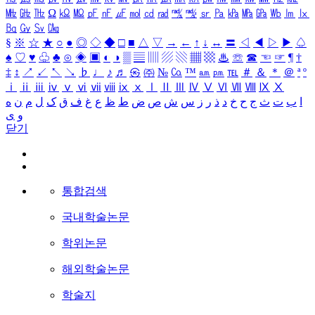
㎒
㎓
㎔
Ω
㏀
㏁
㎊
㎋
㎌
㏖
㏅
㎭
㎮
㎯
㏛
㎩
㎪
㎫
㎬
㏝
㏐
㏓
㏃
㏉
㏜
㏆
§
※
☆
★
○
●
◎
◇
◆
□
■
△
▽
→
←
↑
↓
↔
〓
◁
◀
▷
▶
♤
♠
♡
♥
♧
♣
⊙
◈
▣
◐
◑
▒
▤
▥
▨
▧
▦
▩
♨
☏
☎
☜
☞
¶
†
‡
↕
↗
↙
↖
↘
♭
♩
♪
♬
㉿
㈜
№
㏇
™
㏂
㏘
℡
＃
＆
＊
＠
ª
º
ⅰ
ⅱ
ⅲ
ⅳ
ⅴ
ⅵ
ⅶ
ⅷ
ⅸ
ⅹ
Ⅰ
Ⅱ
Ⅲ
Ⅳ
Ⅴ
Ⅵ
Ⅶ
Ⅷ
Ⅸ
Ⅹ
ا
ب
ت
ث
ج
ح
خ
د
ذ
ر
ز
س
ش
ص
ض
ط
ظ
ع
غ
ف
ق
ک
ل
م
ن
ه
و
ی
닫기
통합검색
국내학술논문
학위논문
해외학술논문
학술지