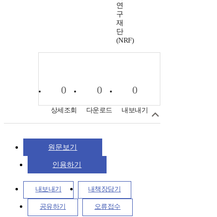
연
구
재
단
(NRF)
0
0
0
상세조회
다운로드
내보내기
원문보기
인용하기
내보내기
내책장담기
공유하기
오류접수