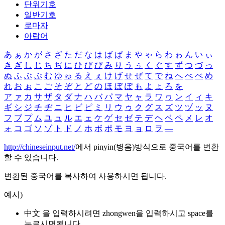
단위기호
일반기호
로마자
아랍어
あ
ぁ
か
が
さ
ざ
た
だ
な
は
ば
ぱ
ま
や
ゃ
ら
わ
ゎ
ん
い
ぃ
き
ぎ
し
じ
ち
ぢ
に
ひ
び
ぴ
み
り
う
ぅ
く
ぐ
す
ず
つ
づ
っ
ぬ
ふ
ぶ
ぷ
む
ゆ
ゅ
る
え
ぇ
け
げ
せ
ぜ
て
で
ね
へ
べ
ぺ
め
れ
お
ぉ
こ
ご
そ
ぞ
と
ど
の
ほ
ぼ
ぽ
も
よ
ょ
ろ
を
ア
ァ
カ
サ
ザ
タ
ダ
ナ
ハ
バ
パ
マ
ヤ
ャ
ラ
ワ
ヮ
ン
イ
ィ
キ
ギ
シ
ジ
チ
ヂ
ニ
ヒ
ビ
ピ
ミ
リ
ウ
ゥ
ク
グ
ス
ズ
ツ
ヅ
ッ
ヌ
フ
ブ
プ
ム
ユ
ュ
ル
エ
ェ
ケ
ゲ
セ
ゼ
テ
デ
ヘ
ベ
ペ
メ
レ
オ
ォ
コ
ゴ
ソ
ゾ
ト
ド
ノ
ホ
ボ
ポ
モ
ヨ
ョ
ロ
ヲ
―
http://chineseinput.net/
에서 pinyin(병음)방식으로 중국어를 변환
할 수 있습니다.
변환된 중국어를 복사하여 사용하시면 됩니다.
예시)
中文 을 입력하시려면
zhongwen
을 입력하시고 space를
누르시면됩니다.