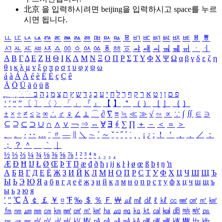
北京 을 입력하시려면
beijing
을 입력하시고 space를 누르
시면 됩니다.
ㅥ
ㅦ
ㅧ
ㅨ
ㅩ
ㅪ
ㅫ
ㅬ
ㅭ
ㅮ
ㅯ
ㅰ
ㅱ
ㅲ
ㅳ
ㅴ
ㅵ
ㅶ
ㅷ
ㅸ
ㅹ
ㅺ
ㅻ
ㅼ
ㅽ
ㅾ
ㅿ
ㆀ
ㆁ
ㆂ
ㆃ
ㆄ
ㆅ
ㆆ
ㆇ
ㆈ
ㆉ
ㆊ
ㆋ
ㆌ
ㆍ
ㆎ
Α
Β
Γ
Δ
Ε
Ζ
Η
Θ
Ι
Κ
Λ
Μ
Ν
Ξ
Ο
Π
Ρ
Σ
Τ
Υ
Φ
Χ
Ψ
Ω
α
β
γ
δ
ε
ζ
η
θ
ι
κ
λ
μ
ν
ξ
ο
π
ρ
σ
τ
υ
φ
χ
ψ
ω
á
à
Á
À
é
è
É
È
ç
Ç
ê
Ä
Ö
Ü
ä
ö
ü
ß
ְ
ֳ
ֲ
ֱ
ָ
ַ
ֵ
ֶ
ִ
ֹ
ּ
ֻ
ׂ
ׁ
ּ
ב
ה
נ
מ
צ
ת
ץ
ש
ד
ג
כ
ע
י
ח
ל
ך
ף
ק
ר
א
ט
ו
ן
ם
פ
‘
’
“
”
〔
〕
〈
〉
「
」
『
』
【
】
＂
（
）
［
］
｛
｝
±
×
÷
≠
≤
≥
∞
∴
♂
♀
∠
⊥
⌒
∂
∇
≡
≒
≪
≫
√
∽
∝
∵
∫
∬
∈
∋
⊆
⊇
⊂
⊃
∪
∩
∧
∨
￢
⇒
⇔
∀
∃
∮
∑
∏
＋
－
＜
＝
＞
、
。
·
‥
…
¨
〃
―
∥
＼
∼
´
～
ˇ
˘
˝
˚
˙
¸
˛
¡
¿
ː
！
＇
，
．
／
：
；
？
＾
＿
｀
｜
½
⅓
⅔
¼
¾
⅛
⅜
⅝
⅞
¹
²
³
⁴
ⁿ
₁
₂
₃
₄
Æ
Ð
Ħ
Ĳ
Ł
Ø
Œ
Þ
Ŧ
Ŋ
æ
đ
ð
ħ
ı
ĳ
ĸ
ŀ
ł
ø
œ
ß
þ
ŧ
ŋ
ŉ
А
Б
В
Г
Д
Е
Ё
Ж
З
И
Й
К
Л
М
Н
О
П
Р
С
Т
У
Ф
Х
Ц
Ч
Ш
Щ
Ъ
Ы
Ь
Э
Ю
Я
а
б
в
г
д
е
ё
ж
з
и
й
к
л
м
н
о
п
р
с
т
у
ф
х
ц
ч
ш
щ
ъ
ы
ь
э
ю
я
′
″
℃
Å
￠
￡
￥
¤
℉
‰
＄
％
Ｆ
￦
㎕
㎖
㎗
ℓ
㎘
㏄
㎣
㎤
㎥
㎦
㎙
㎚
㎛
㎜
㎝
㎞
㎟
㎠
㎡
㎢
㏊
㎍
㎎
㎏
㏏
㎈
㎉
㏈
㎧
㎨
㎰
㎱
㎲
㎳
㎴
㎵
㎶
㎷
㎸
㎹
㎀
㎁
㎂
㎃
㎄
㎺
㎻
㎽
㎾
㎿
㎐
㎑