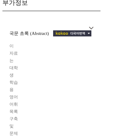
부가정보
국문 초록 (Abstract)
이
자료
는
대학
생
학습
용
영어
어휘
목록
구축
및
문제