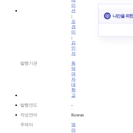
네
이
션
나만을 위한
;
오
경
미
;
김
인
석
발행기관
동
덕
여
자
대
학
교
발행연도
-
작성언어
Korean
주제어
영
어