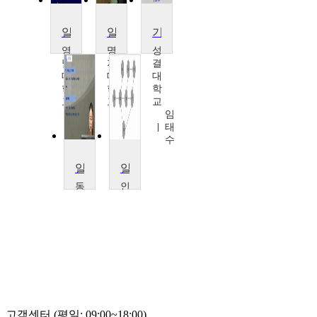
알고리즘
알고리즘
기초 알고리즘
영
명
성
남
지
결
대
대
대
학
학
학
교
교
교
박
이
임
우
충
태
길
기
수
알고리즘
알고리즘
동
인
명
천
대
대
학
학
교
교
서
전
정
경
희
구
고객센터 (평일: 09:00~18:00)