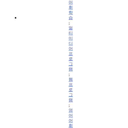
어
휘
학
습
;
멀
티
미
디
어
프
로
그
램
;
웹
프
로
그
램
;
영
어
어
휘