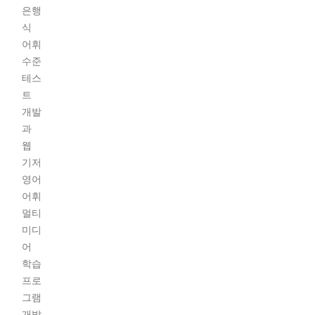
은행
식
어휘
수준
테스
트
개발
과
웹
기저
영어
어휘
멀티
미디
어
학습
프로
그램
개발