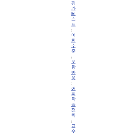
평
가
테
스
트
;
어
휘
수
준
;
문
항
반
응
;
어
휘
학
습
전
략
;
교
수