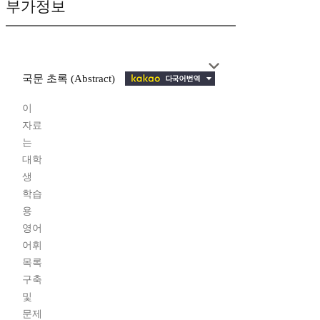
부가정보
국문 초록 (Abstract)
이
자료
는
대학
생
학습
용
영어
어휘
목록
구축
및
문제