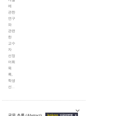
에
관한
연구
와
관련
한
교수
자
선정
어휘
목
록,
학생
선...
국문 초록 (Abstract)