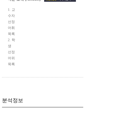
1. 교
수자
선정
어휘
목록
2. 학
생
선정
어위
목록
분석정보