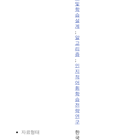
및
학
습
설
계
;
알
고
리
즘
;
인
지
적
어
휘
학
습
전
략
연
구
자료형태
한
국