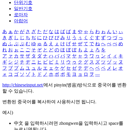
단위기호
일반기호
로마자
아랍어
あ
ぁ
か
が
さ
ざ
た
だ
な
は
ば
ぱ
ま
や
ゃ
ら
わ
ゎ
ん
い
ぃ
き
ぎ
し
じ
ち
ぢ
に
ひ
び
ぴ
み
り
う
ぅ
く
ぐ
す
ず
つ
づ
っ
ぬ
ふ
ぶ
ぷ
む
ゆ
ゅ
る
え
ぇ
け
げ
せ
ぜ
て
で
ね
へ
べ
ぺ
め
れ
お
ぉ
こ
ご
そ
ぞ
と
ど
の
ほ
ぼ
ぽ
も
よ
ょ
ろ
を
ア
ァ
カ
サ
ザ
タ
ダ
ナ
ハ
バ
パ
マ
ヤ
ャ
ラ
ワ
ヮ
ン
イ
ィ
キ
ギ
シ
ジ
チ
ヂ
ニ
ヒ
ビ
ピ
ミ
リ
ウ
ゥ
ク
グ
ス
ズ
ツ
ヅ
ッ
ヌ
フ
ブ
プ
ム
ユ
ュ
ル
エ
ェ
ケ
ゲ
セ
ゼ
テ
デ
ヘ
ベ
ペ
メ
レ
オ
ォ
コ
ゴ
ソ
ゾ
ト
ド
ノ
ホ
ボ
ポ
モ
ヨ
ョ
ロ
ヲ
―
http://chineseinput.net/
에서 pinyin(병음)방식으로 중국어를 변환
할 수 있습니다.
변환된 중국어를 복사하여 사용하시면 됩니다.
예시)
中文 을 입력하시려면
zhongwen
을 입력하시고 space를
누르시면됩니다.