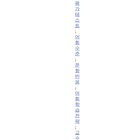
평
가
테
스
트
;
어
휘
수
준
;
문
항
반
응
;
어
휘
학
습
전
략
;
교
수