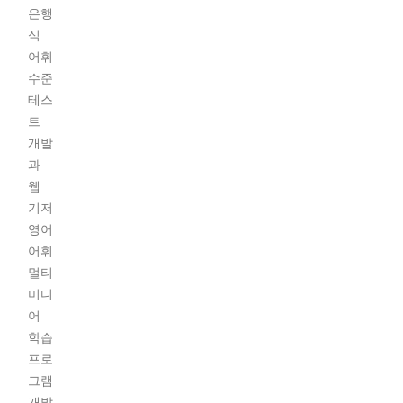
은행
식
어휘
수준
테스
트
개발
과
웹
기저
영어
어휘
멀티
미디
어
학습
프로
그램
개발