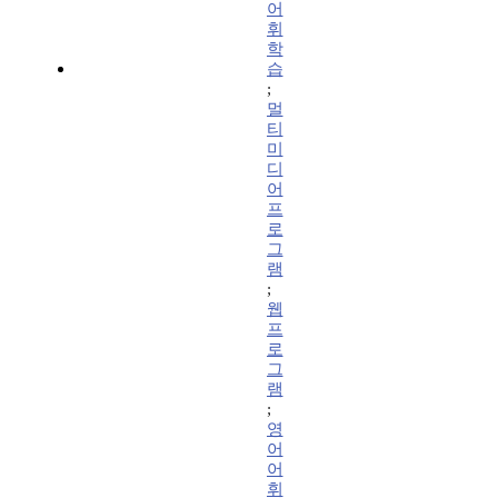
어
휘
학
습
;
멀
티
미
디
어
프
로
그
램
;
웹
프
로
그
램
;
영
어
어
휘