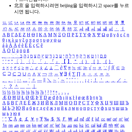
北京 을 입력하시려면
beijing
을 입력하시고 space를 누르
시면 됩니다.
ㅥ
ㅦ
ㅧ
ㅨ
ㅩ
ㅪ
ㅫ
ㅬ
ㅭ
ㅮ
ㅯ
ㅰ
ㅱ
ㅲ
ㅳ
ㅴ
ㅵ
ㅶ
ㅷ
ㅸ
ㅹ
ㅺ
ㅻ
ㅼ
ㅽ
ㅾ
ㅿ
ㆀ
ㆁ
ㆂ
ㆃ
ㆄ
ㆅ
ㆆ
ㆇ
ㆈ
ㆉ
ㆊ
ㆋ
ㆌ
ㆍ
ㆎ
Α
Β
Γ
Δ
Ε
Ζ
Η
Θ
Ι
Κ
Λ
Μ
Ν
Ξ
Ο
Π
Ρ
Σ
Τ
Υ
Φ
Χ
Ψ
Ω
α
β
γ
δ
ε
ζ
η
θ
ι
κ
λ
μ
ν
ξ
ο
π
ρ
σ
τ
υ
φ
χ
ψ
ω
á
à
Á
À
é
è
É
È
ç
Ç
ê
Ä
Ö
Ü
ä
ö
ü
ß
ְ
ֳ
ֲ
ֱ
ָ
ַ
ֵ
ֶ
ִ
ֹ
ּ
ֻ
ׂ
ׁ
ּ
ב
ה
נ
מ
צ
ת
ץ
ש
ד
ג
כ
ע
י
ח
ל
ך
ף
ק
ר
א
ט
ו
ן
ם
פ
‘
’
“
”
〔
〕
〈
〉
「
」
『
』
【
】
＂
（
）
［
］
｛
｝
±
×
÷
≠
≤
≥
∞
∴
♂
♀
∠
⊥
⌒
∂
∇
≡
≒
≪
≫
√
∽
∝
∵
∫
∬
∈
∋
⊆
⊇
⊂
⊃
∪
∩
∧
∨
￢
⇒
⇔
∀
∃
∮
∑
∏
＋
－
＜
＝
＞
、
。
·
‥
…
¨
〃
―
∥
＼
∼
´
～
ˇ
˘
˝
˚
˙
¸
˛
¡
¿
ː
！
＇
，
．
／
：
；
？
＾
＿
｀
｜
½
⅓
⅔
¼
¾
⅛
⅜
⅝
⅞
¹
²
³
⁴
ⁿ
₁
₂
₃
₄
Æ
Ð
Ħ
Ĳ
Ł
Ø
Œ
Þ
Ŧ
Ŋ
æ
đ
ð
ħ
ı
ĳ
ĸ
ŀ
ł
ø
œ
ß
þ
ŧ
ŋ
ŉ
А
Б
В
Г
Д
Е
Ё
Ж
З
И
Й
К
Л
М
Н
О
П
Р
С
Т
У
Ф
Х
Ц
Ч
Ш
Щ
Ъ
Ы
Ь
Э
Ю
Я
а
б
в
г
д
е
ё
ж
з
и
й
к
л
м
н
о
п
р
с
т
у
ф
х
ц
ч
ш
щ
ъ
ы
ь
э
ю
я
′
″
℃
Å
￠
￡
￥
¤
℉
‰
＄
％
Ｆ
￦
㎕
㎖
㎗
ℓ
㎘
㏄
㎣
㎤
㎥
㎦
㎙
㎚
㎛
㎜
㎝
㎞
㎟
㎠
㎡
㎢
㏊
㎍
㎎
㎏
㏏
㎈
㎉
㏈
㎧
㎨
㎰
㎱
㎲
㎳
㎴
㎵
㎶
㎷
㎸
㎹
㎀
㎁
㎂
㎃
㎄
㎺
㎻
㎽
㎾
㎿
㎐
㎑