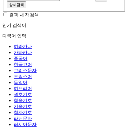
상세검색
결과 내 재검색
인기 검색어
다국어 입력
히라가나
가타카나
중국어
한글고어
그리스문자
프랑스어
독일어
히브리어
괄호기호
학술기호
기술기호
첨자기호
라틴문자
러시아문자