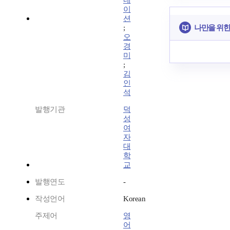
네
이
션
나만을 위한
;
오
경
미
;
김
인
석
발행기관
덕
성
여
자
대
학
교
발행연도
-
작성언어
Korean
주제어
영
어