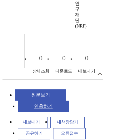
연
구
재
단
(NRF)
0
0
0
상세조회
다운로드
내보내기
원문보기
인용하기
내보내기
내책장담기
공유하기
오류접수