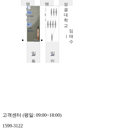
영
명
성
남
지
결
대
대
대
학
학
학
교
교
교
박
이
임
우
충
태
길
기
수
알고리즘
알고리즘
동
인
명
천
대
대
학
학
교
교
서
전
정
경
희
구
고객센터 (평일: 09:00~18:00)
1599-3122