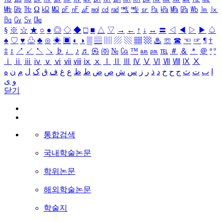
㎒
㎓
㎔
Ω
㏀
㏁
㎊
㎋
㎌
㏖
㏅
㎭
㎮
㎯
㏛
㎩
㎪
㎫
㎬
㏝
㏐
㏓
㏃
㏉
㏜
㏆
§
※
☆
★
○
●
◎
◇
◆
□
■
△
▽
→
←
↑
↓
↔
〓
◁
◀
▷
▶
♤
♠
♡
♥
♧
♣
⊙
◈
▣
◐
◑
▒
▤
▥
▨
▧
▦
▩
♨
☏
☎
☜
☞
¶
†
‡
↕
↗
↙
↖
↘
♭
♩
♪
♬
㉿
㈜
№
㏇
™
㏂
㏘
℡
＃
＆
＊
＠
ª
º
ⅰ
ⅱ
ⅲ
ⅳ
ⅴ
ⅵ
ⅶ
ⅷ
ⅸ
ⅹ
Ⅰ
Ⅱ
Ⅲ
Ⅳ
Ⅴ
Ⅵ
Ⅶ
Ⅷ
Ⅸ
Ⅹ
ا
ب
ت
ث
ج
ح
خ
د
ذ
ر
ز
س
ش
ص
ض
ط
ظ
ع
غ
ف
ق
ک
ل
م
ن
ه
و
ی
닫기
통합검색
국내학술논문
학위논문
해외학술논문
학술지