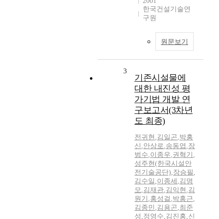
2001
한국건설기술연
구원
원문보기
3
기존시설물에
대한 내진성 평
가기법 개발 연
구보고서(3차년
도 최종)
전귀현
,
김일곤
,
박홍
신
,
안상로
,
송동엽
,
장
범수
,
이종우
,
권혁기
,
성주현(한국시설안
전기술공단)
,
장승필
,
김수일
,
이종세
,
김명
모
,
김재관
,
김익현
,
김
원기
,
홍성걸
,
박홍근
,
김종민
,
김용곤
,
최준
성
,
정영수
,
김진홍
,
신