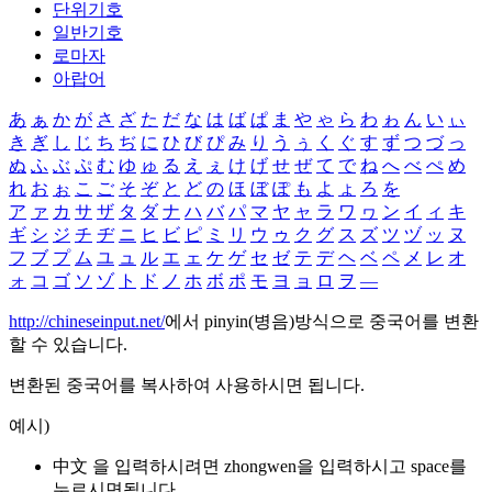
단위기호
일반기호
로마자
아랍어
あ
ぁ
か
が
さ
ざ
た
だ
な
は
ば
ぱ
ま
や
ゃ
ら
わ
ゎ
ん
い
ぃ
き
ぎ
し
じ
ち
ぢ
に
ひ
び
ぴ
み
り
う
ぅ
く
ぐ
す
ず
つ
づ
っ
ぬ
ふ
ぶ
ぷ
む
ゆ
ゅ
る
え
ぇ
け
げ
せ
ぜ
て
で
ね
へ
べ
ぺ
め
れ
お
ぉ
こ
ご
そ
ぞ
と
ど
の
ほ
ぼ
ぽ
も
よ
ょ
ろ
を
ア
ァ
カ
サ
ザ
タ
ダ
ナ
ハ
バ
パ
マ
ヤ
ャ
ラ
ワ
ヮ
ン
イ
ィ
キ
ギ
シ
ジ
チ
ヂ
ニ
ヒ
ビ
ピ
ミ
リ
ウ
ゥ
ク
グ
ス
ズ
ツ
ヅ
ッ
ヌ
フ
ブ
プ
ム
ユ
ュ
ル
エ
ェ
ケ
ゲ
セ
ゼ
テ
デ
ヘ
ベ
ペ
メ
レ
オ
ォ
コ
ゴ
ソ
ゾ
ト
ド
ノ
ホ
ボ
ポ
モ
ヨ
ョ
ロ
ヲ
―
http://chineseinput.net/
에서 pinyin(병음)방식으로 중국어를 변환
할 수 있습니다.
변환된 중국어를 복사하여 사용하시면 됩니다.
예시)
中文 을 입력하시려면
zhongwen
을 입력하시고 space를
누르시면됩니다.