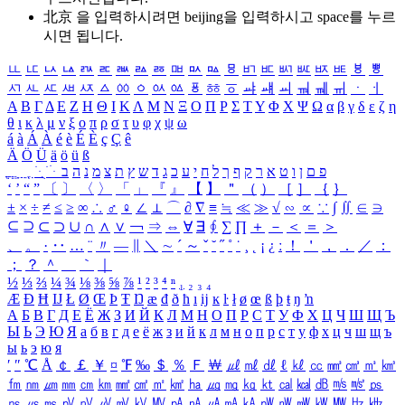
北京 을 입력하시려면
beijing
을 입력하시고 space를 누르
시면 됩니다.
ㅥ
ㅦ
ㅧ
ㅨ
ㅩ
ㅪ
ㅫ
ㅬ
ㅭ
ㅮ
ㅯ
ㅰ
ㅱ
ㅲ
ㅳ
ㅴ
ㅵ
ㅶ
ㅷ
ㅸ
ㅹ
ㅺ
ㅻ
ㅼ
ㅽ
ㅾ
ㅿ
ㆀ
ㆁ
ㆂ
ㆃ
ㆄ
ㆅ
ㆆ
ㆇ
ㆈ
ㆉ
ㆊ
ㆋ
ㆌ
ㆍ
ㆎ
Α
Β
Γ
Δ
Ε
Ζ
Η
Θ
Ι
Κ
Λ
Μ
Ν
Ξ
Ο
Π
Ρ
Σ
Τ
Υ
Φ
Χ
Ψ
Ω
α
β
γ
δ
ε
ζ
η
θ
ι
κ
λ
μ
ν
ξ
ο
π
ρ
σ
τ
υ
φ
χ
ψ
ω
á
à
Á
À
é
è
É
È
ç
Ç
ê
Ä
Ö
Ü
ä
ö
ü
ß
ְ
ֳ
ֲ
ֱ
ָ
ַ
ֵ
ֶ
ִ
ֹ
ּ
ֻ
ׂ
ׁ
ּ
ב
ה
נ
מ
צ
ת
ץ
ש
ד
ג
כ
ע
י
ח
ל
ך
ף
ק
ר
א
ט
ו
ן
ם
פ
‘
’
“
”
〔
〕
〈
〉
「
」
『
』
【
】
＂
（
）
［
］
｛
｝
±
×
÷
≠
≤
≥
∞
∴
♂
♀
∠
⊥
⌒
∂
∇
≡
≒
≪
≫
√
∽
∝
∵
∫
∬
∈
∋
⊆
⊇
⊂
⊃
∪
∩
∧
∨
￢
⇒
⇔
∀
∃
∮
∑
∏
＋
－
＜
＝
＞
、
。
·
‥
…
¨
〃
―
∥
＼
∼
´
～
ˇ
˘
˝
˚
˙
¸
˛
¡
¿
ː
！
＇
，
．
／
：
；
？
＾
＿
｀
｜
½
⅓
⅔
¼
¾
⅛
⅜
⅝
⅞
¹
²
³
⁴
ⁿ
₁
₂
₃
₄
Æ
Ð
Ħ
Ĳ
Ł
Ø
Œ
Þ
Ŧ
Ŋ
æ
đ
ð
ħ
ı
ĳ
ĸ
ŀ
ł
ø
œ
ß
þ
ŧ
ŋ
ŉ
А
Б
В
Г
Д
Е
Ё
Ж
З
И
Й
К
Л
М
Н
О
П
Р
С
Т
У
Ф
Х
Ц
Ч
Ш
Щ
Ъ
Ы
Ь
Э
Ю
Я
а
б
в
г
д
е
ё
ж
з
и
й
к
л
м
н
о
п
р
с
т
у
ф
х
ц
ч
ш
щ
ъ
ы
ь
э
ю
я
′
″
℃
Å
￠
￡
￥
¤
℉
‰
＄
％
Ｆ
￦
㎕
㎖
㎗
ℓ
㎘
㏄
㎣
㎤
㎥
㎦
㎙
㎚
㎛
㎜
㎝
㎞
㎟
㎠
㎡
㎢
㏊
㎍
㎎
㎏
㏏
㎈
㎉
㏈
㎧
㎨
㎰
㎱
㎲
㎳
㎴
㎵
㎶
㎷
㎸
㎹
㎀
㎁
㎂
㎃
㎄
㎺
㎻
㎽
㎾
㎿
㎐
㎑