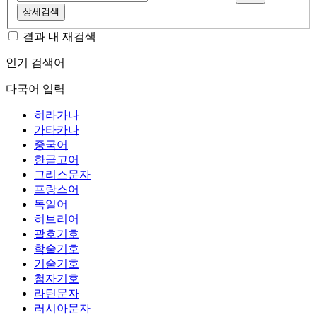
상세검색
결과 내 재검색
인기 검색어
다국어 입력
히라가나
가타카나
중국어
한글고어
그리스문자
프랑스어
독일어
히브리어
괄호기호
학술기호
기술기호
첨자기호
라틴문자
러시아문자