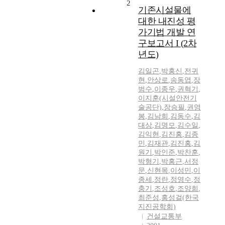
2
기존시설물에
대한 내진성 평
가기법 개발 연
구보고서 I (2차
년도)
김일곤
,
박홍신
,
전귀
현
,
안상로
,
송동엽
,
장
범수
,
이종우
,
권혁기
,
이지훈(시설안전기
술공단)
,
장승필
,
권영
봉
,
김남희
,
김동수
,
김
대상
,
김명모
,
김수일
,
김익현
,
김진홍
,
김종
민
,
김재관
,
김진홍
,
김
원기
,
박인준
,
박찬훈
,
박형기
,
박홍근
,
서정
문
,
신현목
,
이성민
,
이
종세
,
정란
,
정영수
,
정
충기
,
조성호
,
조양희
,
최준성
,
홍성걸(한국
지진공학회)
건설교통부