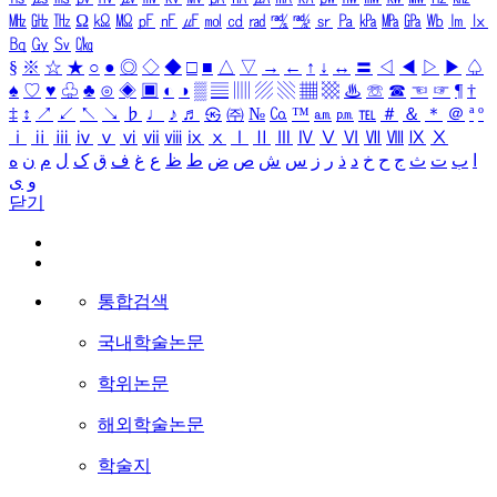
㎒
㎓
㎔
Ω
㏀
㏁
㎊
㎋
㎌
㏖
㏅
㎭
㎮
㎯
㏛
㎩
㎪
㎫
㎬
㏝
㏐
㏓
㏃
㏉
㏜
㏆
§
※
☆
★
○
●
◎
◇
◆
□
■
△
▽
→
←
↑
↓
↔
〓
◁
◀
▷
▶
♤
♠
♡
♥
♧
♣
⊙
◈
▣
◐
◑
▒
▤
▥
▨
▧
▦
▩
♨
☏
☎
☜
☞
¶
†
‡
↕
↗
↙
↖
↘
♭
♩
♪
♬
㉿
㈜
№
㏇
™
㏂
㏘
℡
＃
＆
＊
＠
ª
º
ⅰ
ⅱ
ⅲ
ⅳ
ⅴ
ⅵ
ⅶ
ⅷ
ⅸ
ⅹ
Ⅰ
Ⅱ
Ⅲ
Ⅳ
Ⅴ
Ⅵ
Ⅶ
Ⅷ
Ⅸ
Ⅹ
ا
ب
ت
ث
ج
ح
خ
د
ذ
ر
ز
س
ش
ص
ض
ط
ظ
ع
غ
ف
ق
ک
ل
م
ن
ه
و
ی
닫기
통합검색
국내학술논문
학위논문
해외학술논문
학술지