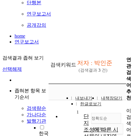
단행본
연구보고서
공개강의
home
연구보고서
검색결과 좁혀 보기
연
저자 : 박인준
검색키워드
관
선택해제
(검색결과
3
건)
검
색
어
좁혀본 항목 보
추
기순서
천
내보내기
내책장담기
한글로보기
검색량순
이
1
가나다순
단
검
정확도순
발행기관
지
색
조성에 따른 시
내림차순
어
정확도
한국