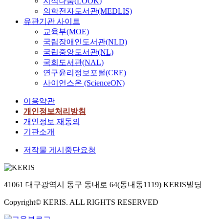
지식나눔(LOOK)
의학전자도서관(MEDLIS)
유관기관 사이트
교육부(MOE)
국립장애인도서관(NLD)
국립중앙도서관(NL)
국회도서관(NAL)
연구윤리정보포털(CRE)
사이언스온 (ScienceON)
이용약관
개인정보처리방침
개인정보 재동의
기관소개
저작물 게시중단요청
41061 대구광역시 동구 동내로 64(동내동1119) KERIS빌딩
Copyright© KERIS. ALL RIGHTS RESERVED