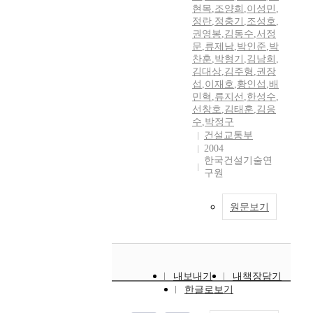
현목
,
조양희
,
이성민
,
정란
,
정충기
,
조성호
,
권영봉
,
김동수
,
서정
문
,
류제남
,
박인준
,
박
찬훈
,
박형기
,
김남희
,
김대상
,
김주형
,
권장
섭
,
이재호
,
황인섭
,
배
민혁
,
류지선
,
한성수
,
선창호
,
김태훈
,
김응
수
,
박정구
건설교통부
2004
한국건설기술연
구원
원문보기
내보내기
내책장담기
한글로보기