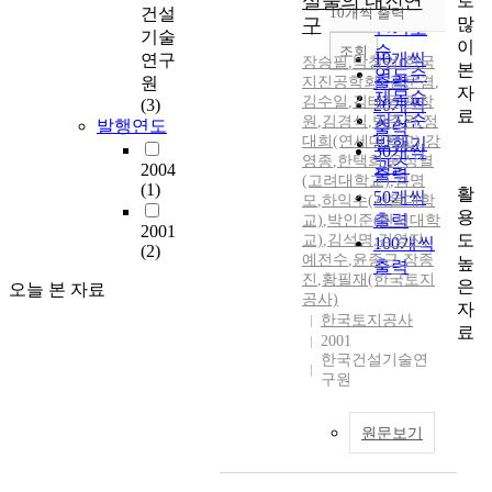
설물의 내진연
로
순
건설
10개씩 출력
내림차순
많
구
인기도
기술
이
순
조회
10개씩
연구
장승필
,
박창업(한국
본
연도순
출력
원
지진공학회)
,
김문겸
,
자
제목순
김수일
,
김태욱
,
곽창
(3)
20개씩
료
저자순
원
,
김경식
,
박주완
,
정
발행연도
출력
대희(연세대학교)
,
강
발행기
30개씩
영종
,
한택희
,
윤상열
관순
2004
출력
(고려대학교)
,
김명
(1)
활
50개씩
모
,
하익수(서울대학
용
출력
교)
,
박인준(한서대학
2001
도
교)
,
김석명
,
김영진
,
100개씩
(2)
예전수
,
윤종근
,
장종
높
출력
진
,
황필재(한국토지
은
오늘 본 자료
공사)
자
한국토지공사
료
2001
한국건설기술연
구원
원문보기