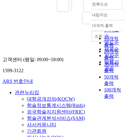
정확도순
내림차순
정확도
순
10개씩 출력
내림차순
인기도
순
조회
10개씩
연도순
출력
제목순
20개씩
저자순
출력
고객센터 (평일: 09:00~18:00)
발행기
30개씩
관순
1599-3122
출력
50개씩
ARS 번호안내
출력
100개씩
관련누리집
출력
대학공개강의(KOCW)
학술정보통계시스템(Rinfo)
외국학술지지원센터(FRIC)
학술관계분석서비스(SAM)
사서커뮤니티
기관회원