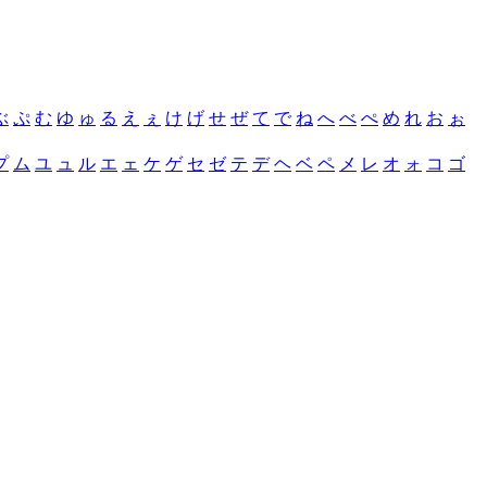
ぶ
ぷ
む
ゆ
ゅ
る
え
ぇ
け
げ
せ
ぜ
て
で
ね
へ
べ
ぺ
め
れ
お
ぉ
プ
ム
ユ
ュ
ル
エ
ェ
ケ
ゲ
セ
ゼ
テ
デ
ヘ
ベ
ペ
メ
レ
オ
ォ
コ
ゴ