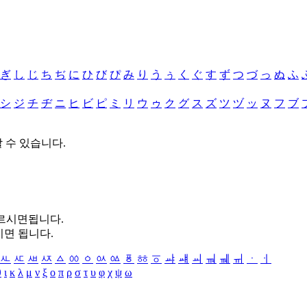
ぎ
し
じ
ち
ぢ
に
ひ
び
ぴ
み
り
う
ぅ
く
ぐ
す
ず
つ
づ
っ
ぬ
ふ
シ
ジ
チ
ヂ
ニ
ヒ
ビ
ピ
ミ
リ
ウ
ゥ
ク
グ
ス
ズ
ツ
ヅ
ッ
ヌ
フ
ブ
할 수 있습니다.
누르시면됩니다.
시면 됩니다.
ㅻ
ㅼ
ㅽ
ㅾ
ㅿ
ㆀ
ㆁ
ㆂ
ㆃ
ㆄ
ㆅ
ㆆ
ㆇ
ㆈ
ㆉ
ㆊ
ㆋ
ㆌ
ㆍ
ㆎ
θ
ι
κ
λ
μ
ν
ξ
ο
π
ρ
σ
τ
υ
φ
χ
ψ
ω