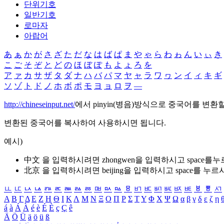
단위기호
일반기호
로마자
아랍어
あ
ぁ
か
が
さ
ざ
た
だ
な
は
ば
ぱ
ま
や
ゃ
ら
わ
ゎ
ん
い
ぃ
き
こ
ご
そ
ぞ
と
ど
の
ほ
ぼ
ぽ
も
よ
ょ
ろ
を
ア
ァ
カ
サ
ザ
タ
ダ
ナ
ハ
バ
パ
マ
ヤ
ャ
ラ
ワ
ヮ
ン
イ
ィ
キ
ギ
ソ
ゾ
ト
ド
ノ
ホ
ボ
ポ
モ
ヨ
ョ
ロ
ヲ
―
http://chineseinput.net/
에서 pinyin(병음)방식으로 중국어를 변환
변환된 중국어를 복사하여 사용하시면 됩니다.
예시)
中文 을 입력하시려면
zhongwen
을 입력하시고 space를
北京 을 입력하시려면
beijing
을 입력하시고 space를 누르
ㅥ
ㅦ
ㅧ
ㅨ
ㅩ
ㅪ
ㅫ
ㅬ
ㅭ
ㅮ
ㅯ
ㅰ
ㅱ
ㅲ
ㅳ
ㅴ
ㅵ
ㅶ
ㅷ
ㅸ
ㅹ
ㅺ
Α
Β
Γ
Δ
Ε
Ζ
Η
Θ
Ι
Κ
Λ
Μ
Ν
Ξ
Ο
Π
Ρ
Σ
Τ
Υ
Φ
Χ
Ψ
Ω
α
β
γ
δ
ε
ζ
η
á
à
Á
À
é
è
É
È
ç
Ç
ê
Ä
Ö
Ü
ä
ö
ü
ß