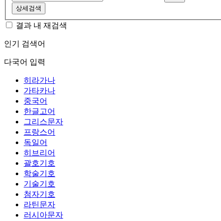
상세검색
결과 내 재검색
인기 검색어
다국어 입력
히라가나
가타카나
중국어
한글고어
그리스문자
프랑스어
독일어
히브리어
괄호기호
학술기호
기술기호
첨자기호
라틴문자
러시아문자