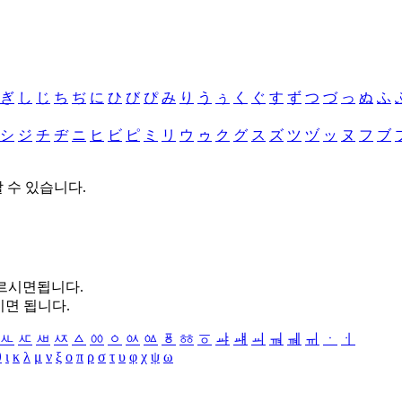
ぎ
し
じ
ち
ぢ
に
ひ
び
ぴ
み
り
う
ぅ
く
ぐ
す
ず
つ
づ
っ
ぬ
ふ
シ
ジ
チ
ヂ
ニ
ヒ
ビ
ピ
ミ
リ
ウ
ゥ
ク
グ
ス
ズ
ツ
ヅ
ッ
ヌ
フ
ブ
할 수 있습니다.
누르시면됩니다.
시면 됩니다.
ㅻ
ㅼ
ㅽ
ㅾ
ㅿ
ㆀ
ㆁ
ㆂ
ㆃ
ㆄ
ㆅ
ㆆ
ㆇ
ㆈ
ㆉ
ㆊ
ㆋ
ㆌ
ㆍ
ㆎ
θ
ι
κ
λ
μ
ν
ξ
ο
π
ρ
σ
τ
υ
φ
χ
ψ
ω