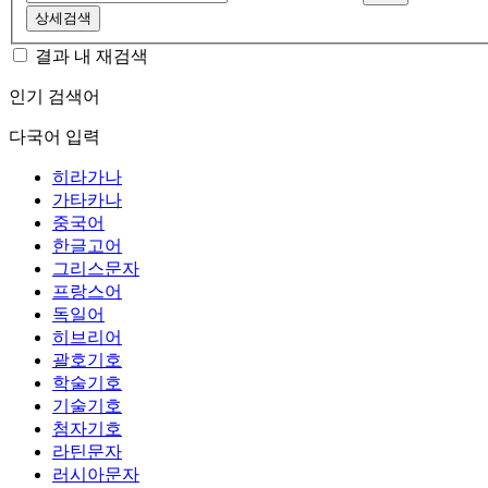
상세검색
결과 내 재검색
인기 검색어
다국어 입력
히라가나
가타카나
중국어
한글고어
그리스문자
프랑스어
독일어
히브리어
괄호기호
학술기호
기술기호
첨자기호
라틴문자
러시아문자