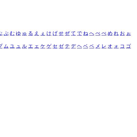
ぶ
ぷ
む
ゆ
ゅ
る
え
ぇ
け
げ
せ
ぜ
て
で
ね
へ
べ
ぺ
め
れ
お
ぉ
プ
ム
ユ
ュ
ル
エ
ェ
ケ
ゲ
セ
ゼ
テ
デ
ヘ
ベ
ペ
メ
レ
オ
ォ
コ
ゴ