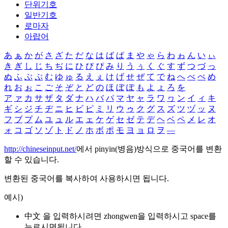
단위기호
일반기호
로마자
아랍어
あ
ぁ
か
が
さ
ざ
た
だ
な
は
ば
ぱ
ま
や
ゃ
ら
わ
ゎ
ん
い
ぃ
き
ぎ
し
じ
ち
ぢ
に
ひ
び
ぴ
み
り
う
ぅ
く
ぐ
す
ず
つ
づ
っ
ぬ
ふ
ぶ
ぷ
む
ゆ
ゅ
る
え
ぇ
け
げ
せ
ぜ
て
で
ね
へ
べ
ぺ
め
れ
お
ぉ
こ
ご
そ
ぞ
と
ど
の
ほ
ぼ
ぽ
も
よ
ょ
ろ
を
ア
ァ
カ
サ
ザ
タ
ダ
ナ
ハ
バ
パ
マ
ヤ
ャ
ラ
ワ
ヮ
ン
イ
ィ
キ
ギ
シ
ジ
チ
ヂ
ニ
ヒ
ビ
ピ
ミ
リ
ウ
ゥ
ク
グ
ス
ズ
ツ
ヅ
ッ
ヌ
フ
ブ
プ
ム
ユ
ュ
ル
エ
ェ
ケ
ゲ
セ
ゼ
テ
デ
ヘ
ベ
ペ
メ
レ
オ
ォ
コ
ゴ
ソ
ゾ
ト
ド
ノ
ホ
ボ
ポ
モ
ヨ
ョ
ロ
ヲ
―
http://chineseinput.net/
에서 pinyin(병음)방식으로 중국어를 변환
할 수 있습니다.
변환된 중국어를 복사하여 사용하시면 됩니다.
예시)
中文 을 입력하시려면
zhongwen
을 입력하시고 space를
누르시면됩니다.