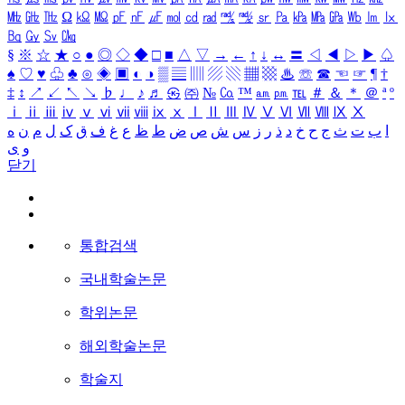
㎒
㎓
㎔
Ω
㏀
㏁
㎊
㎋
㎌
㏖
㏅
㎭
㎮
㎯
㏛
㎩
㎪
㎫
㎬
㏝
㏐
㏓
㏃
㏉
㏜
㏆
§
※
☆
★
○
●
◎
◇
◆
□
■
△
▽
→
←
↑
↓
↔
〓
◁
◀
▷
▶
♤
♠
♡
♥
♧
♣
⊙
◈
▣
◐
◑
▒
▤
▥
▨
▧
▦
▩
♨
☏
☎
☜
☞
¶
†
‡
↕
↗
↙
↖
↘
♭
♩
♪
♬
㉿
㈜
№
㏇
™
㏂
㏘
℡
＃
＆
＊
＠
ª
º
ⅰ
ⅱ
ⅲ
ⅳ
ⅴ
ⅵ
ⅶ
ⅷ
ⅸ
ⅹ
Ⅰ
Ⅱ
Ⅲ
Ⅳ
Ⅴ
Ⅵ
Ⅶ
Ⅷ
Ⅸ
Ⅹ
ا
ب
ت
ث
ج
ح
خ
د
ذ
ر
ز
س
ش
ص
ض
ط
ظ
ع
غ
ف
ق
ک
ل
م
ن
ه
و
ی
닫기
통합검색
국내학술논문
학위논문
해외학술논문
학술지