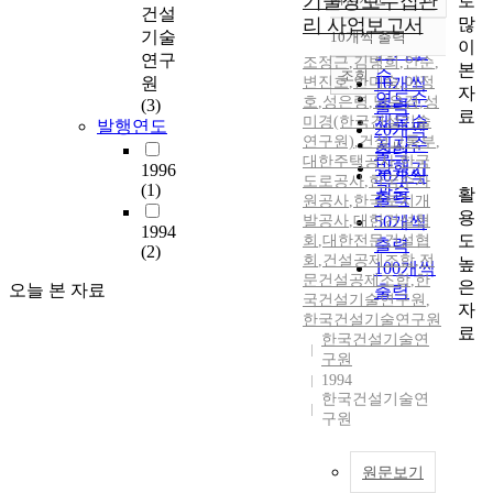
기술정보수집관
로
정확도
건설
많
리 사업보고서
순
기술
10개씩 출력
내림차순
이
인기도
연구
조정근
,
김병희
,
안순
,
본
순
조회
원
변진호
,
안미숙
10개씩
,
이정
자
연도순
호
,
성은령
,
남은경
,
성
(3)
출력
료
제목순
미경(한국건설기술
발행연도
20개씩
연구원)
,
건설교통부
,
저자순
출력
대한주택공사
,
한국
발행기
1996
30개씩
도로공사
,
한국수자
(1)
관순
활
출력
원공사
,
한국토지개
용
발공사
,
대한건설협
50개씩
1994
도
회
,
대한전문건설협
출력
(2)
회
,
건설공제조합
,
전
높
100개씩
문건설공제조합
,
한
은
오늘 본 자료
출력
국건설기술연구원
,
자
한국건설기술연구원
료
한국건설기술연
구원
1994
한국건설기술연
구원
원문보기