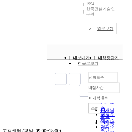
1994
한국건설기술연
구원
원문보기
내보내기
내책장담기
한글로보기
정확도순
내림차순
정확도
순
10개씩 출력
내림차순
인기도
순
조회
10개씩
연도순
출력
제목순
20개씩
저자순
출력
고객센터 (평일: 09:00~18:00)