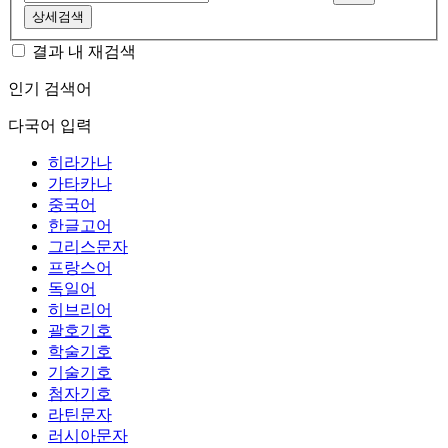
상세검색
결과 내 재검색
인기 검색어
다국어 입력
히라가나
가타카나
중국어
한글고어
그리스문자
프랑스어
독일어
히브리어
괄호기호
학술기호
기술기호
첨자기호
라틴문자
러시아문자