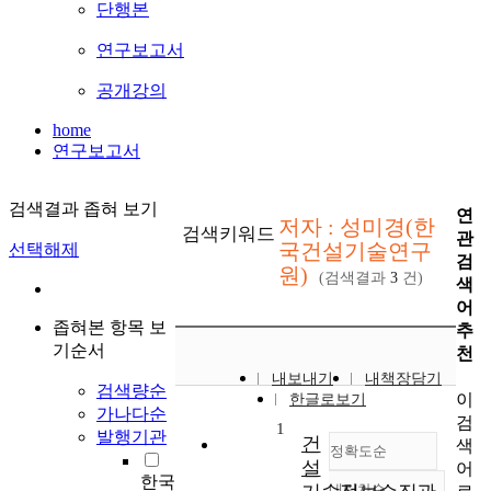
단행본
연구보고서
공개강의
home
연구보고서
검색결과 좁혀 보기
연
저자 : 성미경(한
검색키워드
관
국건설기술연구
선택해제
검
원)
(검색결과
3
건)
색
어
좁혀본 항목 보
추
기순서
천
내보내기
내책장담기
검색량순
이
한글로보기
가나다순
검
1
발행기관
건
색
정확도순
설
어
한국
내림차순