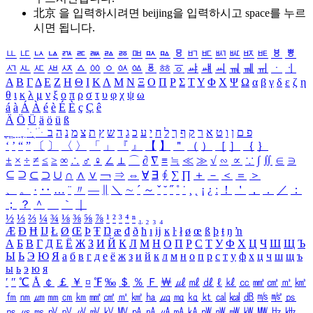
北京 을 입력하시려면
beijing
을 입력하시고 space를 누르
시면 됩니다.
ㅥ
ㅦ
ㅧ
ㅨ
ㅩ
ㅪ
ㅫ
ㅬ
ㅭ
ㅮ
ㅯ
ㅰ
ㅱ
ㅲ
ㅳ
ㅴ
ㅵ
ㅶ
ㅷ
ㅸ
ㅹ
ㅺ
ㅻ
ㅼ
ㅽ
ㅾ
ㅿ
ㆀ
ㆁ
ㆂ
ㆃ
ㆄ
ㆅ
ㆆ
ㆇ
ㆈ
ㆉ
ㆊ
ㆋ
ㆌ
ㆍ
ㆎ
Α
Β
Γ
Δ
Ε
Ζ
Η
Θ
Ι
Κ
Λ
Μ
Ν
Ξ
Ο
Π
Ρ
Σ
Τ
Υ
Φ
Χ
Ψ
Ω
α
β
γ
δ
ε
ζ
η
θ
ι
κ
λ
μ
ν
ξ
ο
π
ρ
σ
τ
υ
φ
χ
ψ
ω
á
à
Á
À
é
è
É
È
ç
Ç
ê
Ä
Ö
Ü
ä
ö
ü
ß
ְ
ֳ
ֲ
ֱ
ָ
ַ
ֵ
ֶ
ִ
ֹ
ּ
ֻ
ׂ
ׁ
ּ
ב
ה
נ
מ
צ
ת
ץ
ש
ד
ג
כ
ע
י
ח
ל
ך
ף
ק
ר
א
ט
ו
ן
ם
פ
‘
’
“
”
〔
〕
〈
〉
「
」
『
』
【
】
＂
（
）
［
］
｛
｝
±
×
÷
≠
≤
≥
∞
∴
♂
♀
∠
⊥
⌒
∂
∇
≡
≒
≪
≫
√
∽
∝
∵
∫
∬
∈
∋
⊆
⊇
⊂
⊃
∪
∩
∧
∨
￢
⇒
⇔
∀
∃
∮
∑
∏
＋
－
＜
＝
＞
、
。
·
‥
…
¨
〃
―
∥
＼
∼
´
～
ˇ
˘
˝
˚
˙
¸
˛
¡
¿
ː
！
＇
，
．
／
：
；
？
＾
＿
｀
｜
½
⅓
⅔
¼
¾
⅛
⅜
⅝
⅞
¹
²
³
⁴
ⁿ
₁
₂
₃
₄
Æ
Ð
Ħ
Ĳ
Ł
Ø
Œ
Þ
Ŧ
Ŋ
æ
đ
ð
ħ
ı
ĳ
ĸ
ŀ
ł
ø
œ
ß
þ
ŧ
ŋ
ŉ
А
Б
В
Г
Д
Е
Ё
Ж
З
И
Й
К
Л
М
Н
О
П
Р
С
Т
У
Ф
Х
Ц
Ч
Ш
Щ
Ъ
Ы
Ь
Э
Ю
Я
а
б
в
г
д
е
ё
ж
з
и
й
к
л
м
н
о
п
р
с
т
у
ф
х
ц
ч
ш
щ
ъ
ы
ь
э
ю
я
′
″
℃
Å
￠
￡
￥
¤
℉
‰
＄
％
Ｆ
￦
㎕
㎖
㎗
ℓ
㎘
㏄
㎣
㎤
㎥
㎦
㎙
㎚
㎛
㎜
㎝
㎞
㎟
㎠
㎡
㎢
㏊
㎍
㎎
㎏
㏏
㎈
㎉
㏈
㎧
㎨
㎰
㎱
㎲
㎳
㎴
㎵
㎶
㎷
㎸
㎹
㎀
㎁
㎂
㎃
㎄
㎺
㎻
㎽
㎾
㎿
㎐
㎑