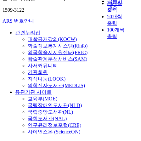
발행기
30개씩
관순
1599-3122
출력
50개씩
ARS 번호안내
출력
100개씩
관련누리집
출력
대학공개강의(KOCW)
학술정보통계시스템(Rinfo)
외국학술지지원센터(FRIC)
학술관계분석서비스(SAM)
사서커뮤니티
기관회원
지식나눔(LOOK)
의학전자도서관(MEDLIS)
유관기관 사이트
교육부(MOE)
국립장애인도서관(NLD)
국립중앙도서관(NL)
국회도서관(NAL)
연구윤리정보포털(CRE)
사이언스온 (ScienceON)