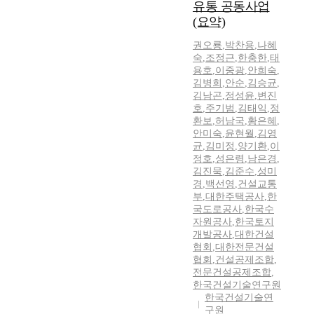
유통 공동사업
(요약)
권오룡
,
박찬용
,
나혜
숙
,
조정근
,
한충한
,
태
용호
,
이중광
,
안희숙
,
김병희
,
안순
,
김승균
,
김남곤
,
정성윤
,
변진
호
,
주기범
,
김태익
,
정
환보
,
허남국
,
황은혜
,
안미숙
,
윤현월
,
김영
균
,
김미정
,
양기환
,
이
정호
,
성은령
,
남은경
,
김진묵
,
김준수
,
성미
경
,
백선영
,
건설교통
부
,
대한주택공사
,
한
국도로공사
,
한국수
자원공사
,
한국토지
개발공사
,
대한건설
협회
,
대한전문건설
협회
,
건설공제조합
,
전문건설공제조합
,
한국건설기술연구원
한국건설기술연
구원