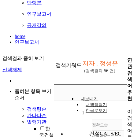
단행본
연구보고서
공개강의
home
연구보고서
검색결과 좁혀 보기
연
저자 : 정성윤
검색키워드
관
선택해제
(검색결과
56
건)
검
색
어
좁혀본 항목 보기
추
순서
천
내보내기
내책장담기
검색량순
한글로보기
이
1
가나다순
검
발행기관
색
정확도순
한
어
건설CALS/EC
국건설
내림차순