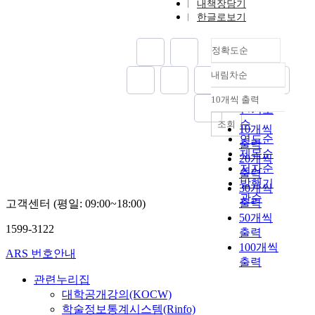
내책장담기
한글로보기
정확도순
내림차순
정확도
순
10개씩 출력
내림차순
인기도
순
조회
10개씩
연도순
출력
제목순
20개씩
저자순
출력
발행기
30개씩
관순
출력
고객센터 (평일: 09:00~18:00)
50개씩
1599-3122
출력
100개씩
ARS 번호안내
출력
관련누리집
대학공개강의(KOCW)
학술정보통계시스템(Rinfo)