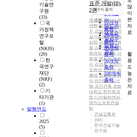
로
정확도
표준 개발(III),
기술연
많
순
2권
10개씩 출력
구원
내림차순
이
인기도
(33)
본
순
조회
정성윤
,
김성식
,
윤
10개씩
국
자
석헌
,
임경일
,
김성
연도순
출력
가정책
진
,
김영진(한국건
료
제목순
20개씩
연구포
설기술연구원)
,
최
저자순
출력
털
삼락
,
김용우
,
강병
발행기
30개씩
철
,
김인한
,
김진영
,
(NKIS)
관순
최경숙
,
김미희
,
서
활
(20)
출력
종철
,
원지선
,
맹필
한
용
50개씩
수
,
김경록
,
권정민
,
국연구
도
출력
조원성
,
조한식
,
유
재단
높
100개씩
흥배
,
조영봉
,
윤현
(NRF)
은
출력
식
,
라인테크시스
(2)
자
템
,
공간건축
,
경희
기
대학교
,
한진중공
료
타기관
업
,
디지털씨앤피
,
(1)
명진소프트컨설
팅
발행연도
건설교통부
2005
2025
한국건설기술
(5)
연구원