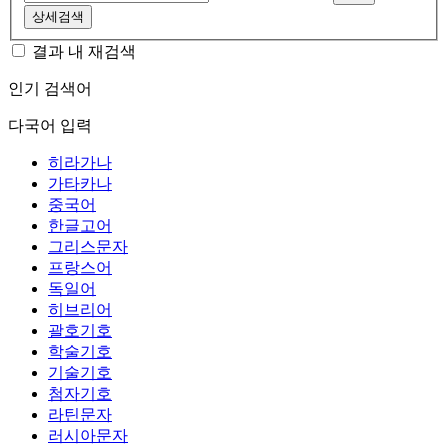
상세검색
결과 내 재검색
인기 검색어
다국어 입력
히라가나
가타카나
중국어
한글고어
그리스문자
프랑스어
독일어
히브리어
괄호기호
학술기호
기술기호
첨자기호
라틴문자
러시아문자