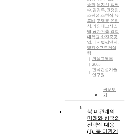
종철
,
원지선
,
맹필
수
,
김경록
,
권정민
,
조원성
,
조한식
,
유
흥배
,
조영봉
,
윤현
식
,
라인테크시스
템
,
공간건축
,
경희
대학교
,
한진중공
업
,
디지털씨앤피
,
명진소프트컨설
팅
건설교통부
2005
한국건설기술
연구원
원문보
기
8
북 미관계의
미래와 한국의
전략적 대응
(1): 북 미관계