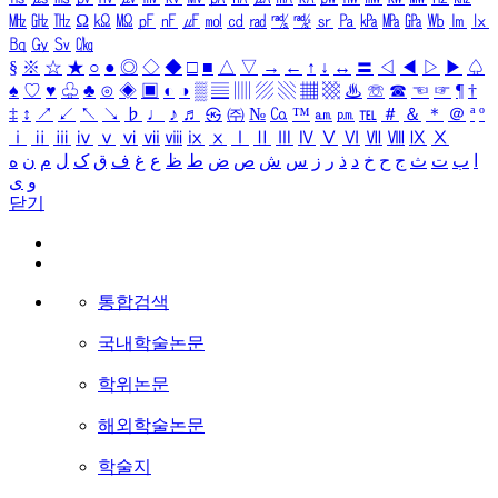
㎒
㎓
㎔
Ω
㏀
㏁
㎊
㎋
㎌
㏖
㏅
㎭
㎮
㎯
㏛
㎩
㎪
㎫
㎬
㏝
㏐
㏓
㏃
㏉
㏜
㏆
§
※
☆
★
○
●
◎
◇
◆
□
■
△
▽
→
←
↑
↓
↔
〓
◁
◀
▷
▶
♤
♠
♡
♥
♧
♣
⊙
◈
▣
◐
◑
▒
▤
▥
▨
▧
▦
▩
♨
☏
☎
☜
☞
¶
†
‡
↕
↗
↙
↖
↘
♭
♩
♪
♬
㉿
㈜
№
㏇
™
㏂
㏘
℡
＃
＆
＊
＠
ª
º
ⅰ
ⅱ
ⅲ
ⅳ
ⅴ
ⅵ
ⅶ
ⅷ
ⅸ
ⅹ
Ⅰ
Ⅱ
Ⅲ
Ⅳ
Ⅴ
Ⅵ
Ⅶ
Ⅷ
Ⅸ
Ⅹ
ا
ب
ت
ث
ج
ح
خ
د
ذ
ر
ز
س
ش
ص
ض
ط
ظ
ع
غ
ف
ق
ک
ل
م
ن
ه
و
ی
닫기
통합검색
국내학술논문
학위논문
해외학술논문
학술지