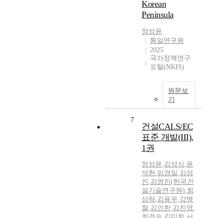
Korean
Peninsula
정성윤
통일연구원
2025
국가정책연구
포털(NKIS)
원문보
기
7
건설CALS/EC
표준 개발(III),
1권
정성윤
,
김성식
,
윤
석헌
,
임경일
,
김성
진
,
김영진(한국건
설기술연구원)
,
최
삼락
,
김용우
,
강병
철
,
김인한
,
김진영
,
최경숙
,
김미희
,
서