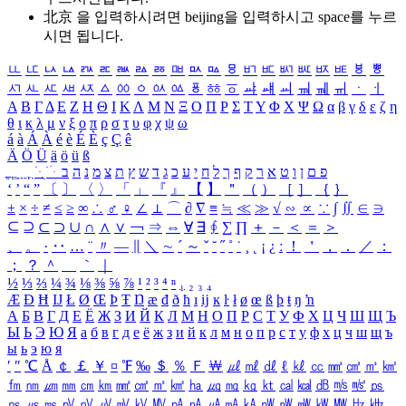
北京 을 입력하시려면
beijing
을 입력하시고 space를 누르
시면 됩니다.
ㅥ
ㅦ
ㅧ
ㅨ
ㅩ
ㅪ
ㅫ
ㅬ
ㅭ
ㅮ
ㅯ
ㅰ
ㅱ
ㅲ
ㅳ
ㅴ
ㅵ
ㅶ
ㅷ
ㅸ
ㅹ
ㅺ
ㅻ
ㅼ
ㅽ
ㅾ
ㅿ
ㆀ
ㆁ
ㆂ
ㆃ
ㆄ
ㆅ
ㆆ
ㆇ
ㆈ
ㆉ
ㆊ
ㆋ
ㆌ
ㆍ
ㆎ
Α
Β
Γ
Δ
Ε
Ζ
Η
Θ
Ι
Κ
Λ
Μ
Ν
Ξ
Ο
Π
Ρ
Σ
Τ
Υ
Φ
Χ
Ψ
Ω
α
β
γ
δ
ε
ζ
η
θ
ι
κ
λ
μ
ν
ξ
ο
π
ρ
σ
τ
υ
φ
χ
ψ
ω
á
à
Á
À
é
è
É
È
ç
Ç
ê
Ä
Ö
Ü
ä
ö
ü
ß
ְ
ֳ
ֲ
ֱ
ָ
ַ
ֵ
ֶ
ִ
ֹ
ּ
ֻ
ׂ
ׁ
ּ
ב
ה
נ
מ
צ
ת
ץ
ש
ד
ג
כ
ע
י
ח
ל
ך
ף
ק
ר
א
ט
ו
ן
ם
פ
‘
’
“
”
〔
〕
〈
〉
「
」
『
』
【
】
＂
（
）
［
］
｛
｝
±
×
÷
≠
≤
≥
∞
∴
♂
♀
∠
⊥
⌒
∂
∇
≡
≒
≪
≫
√
∽
∝
∵
∫
∬
∈
∋
⊆
⊇
⊂
⊃
∪
∩
∧
∨
￢
⇒
⇔
∀
∃
∮
∑
∏
＋
－
＜
＝
＞
、
。
·
‥
…
¨
〃
―
∥
＼
∼
´
～
ˇ
˘
˝
˚
˙
¸
˛
¡
¿
ː
！
＇
，
．
／
：
；
？
＾
＿
｀
｜
½
⅓
⅔
¼
¾
⅛
⅜
⅝
⅞
¹
²
³
⁴
ⁿ
₁
₂
₃
₄
Æ
Ð
Ħ
Ĳ
Ł
Ø
Œ
Þ
Ŧ
Ŋ
æ
đ
ð
ħ
ı
ĳ
ĸ
ŀ
ł
ø
œ
ß
þ
ŧ
ŋ
ŉ
А
Б
В
Г
Д
Е
Ё
Ж
З
И
Й
К
Л
М
Н
О
П
Р
С
Т
У
Ф
Х
Ц
Ч
Ш
Щ
Ъ
Ы
Ь
Э
Ю
Я
а
б
в
г
д
е
ё
ж
з
и
й
к
л
м
н
о
п
р
с
т
у
ф
х
ц
ч
ш
щ
ъ
ы
ь
э
ю
я
′
″
℃
Å
￠
￡
￥
¤
℉
‰
＄
％
Ｆ
￦
㎕
㎖
㎗
ℓ
㎘
㏄
㎣
㎤
㎥
㎦
㎙
㎚
㎛
㎜
㎝
㎞
㎟
㎠
㎡
㎢
㏊
㎍
㎎
㎏
㏏
㎈
㎉
㏈
㎧
㎨
㎰
㎱
㎲
㎳
㎴
㎵
㎶
㎷
㎸
㎹
㎀
㎁
㎂
㎃
㎄
㎺
㎻
㎽
㎾
㎿
㎐
㎑