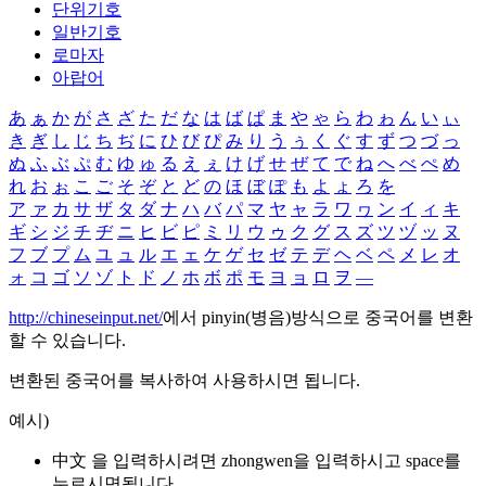
단위기호
일반기호
로마자
아랍어
あ
ぁ
か
が
さ
ざ
た
だ
な
は
ば
ぱ
ま
や
ゃ
ら
わ
ゎ
ん
い
ぃ
き
ぎ
し
じ
ち
ぢ
に
ひ
び
ぴ
み
り
う
ぅ
く
ぐ
す
ず
つ
づ
っ
ぬ
ふ
ぶ
ぷ
む
ゆ
ゅ
る
え
ぇ
け
げ
せ
ぜ
て
で
ね
へ
べ
ぺ
め
れ
お
ぉ
こ
ご
そ
ぞ
と
ど
の
ほ
ぼ
ぽ
も
よ
ょ
ろ
を
ア
ァ
カ
サ
ザ
タ
ダ
ナ
ハ
バ
パ
マ
ヤ
ャ
ラ
ワ
ヮ
ン
イ
ィ
キ
ギ
シ
ジ
チ
ヂ
ニ
ヒ
ビ
ピ
ミ
リ
ウ
ゥ
ク
グ
ス
ズ
ツ
ヅ
ッ
ヌ
フ
ブ
プ
ム
ユ
ュ
ル
エ
ェ
ケ
ゲ
セ
ゼ
テ
デ
ヘ
ベ
ペ
メ
レ
オ
ォ
コ
ゴ
ソ
ゾ
ト
ド
ノ
ホ
ボ
ポ
モ
ヨ
ョ
ロ
ヲ
―
http://chineseinput.net/
에서 pinyin(병음)방식으로 중국어를 변환
할 수 있습니다.
변환된 중국어를 복사하여 사용하시면 됩니다.
예시)
中文 을 입력하시려면
zhongwen
을 입력하시고 space를
누르시면됩니다.