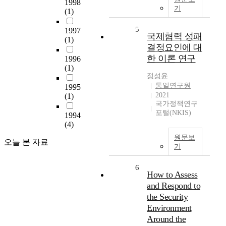
1998
기
(1)
5
1997
국제협력 성패
(1)
결정요인에 대
한 이론 연구
1996
(1)
정성윤
통일연구원
1995
2021
(1)
국가정책연구
포털(NKIS)
1994
(4)
원문보
오늘 본 자료
기
6
How to Assess
and Respond to
the Security
Environment
Around the