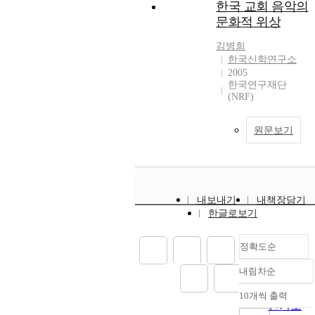
한국 교회 음악의
문화적 위상
김병희
한국신학연구소
2005
한국연구재단
(NRF)
원문보기
내보내기
내책장담기
한글로보기
정확도순
내림차순
정확도
순
10개씩 출력
내림차순
인기도