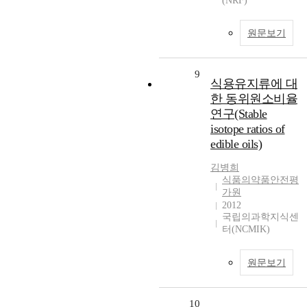
(NRF)
원문보기
9
식용유지류에 대
한 동위원소비율
연구(Stable
isotope ratios of
edible oils)
김병희
식품의약품안전평
가원
2012
국립의과학지식센
터(NCMIK)
원문보기
10