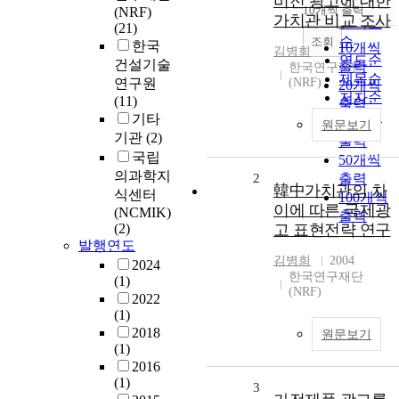
비전 광고에 대한
순
10개씩 출력
(NRF)
내림차순
가치관 비교 조사
인기도
(21)
순
조회
한국
10개씩
김병희
연도순
건설기술
출력
한국연구재단
제목순
연구원
(NRF)
20개씩
저자순
(11)
출력
발행기
기타
30개씩
원문보기
관순
기관
(2)
출력
국립
50개씩
의과학지
2
출력
韓中가치관의 차
식센터
100개씩
이에 따른 국제광
(NCMIK)
출력
(2)
고 표현전략 연구
발행연도
김병희
2004
2024
한국연구재단
(1)
(NRF)
2022
(1)
2018
원문보기
(1)
2016
(1)
3