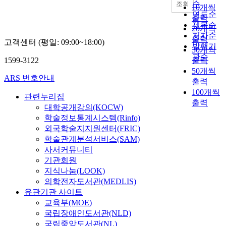
순
조회
10개씩
연도순
출력
제목순
20개씩
저자순
출력
고객센터 (평일: 09:00~18:00)
발행기
30개씩
관순
1599-3122
출력
50개씩
ARS 번호안내
출력
100개씩
관련누리집
출력
대학공개강의(KOCW)
학술정보통계시스템(Rinfo)
외국학술지지원센터(FRIC)
학술관계분석서비스(SAM)
사서커뮤니티
기관회원
지식나눔(LOOK)
의학전자도서관(MEDLIS)
유관기관 사이트
교육부(MOE)
국립장애인도서관(NLD)
국립중앙도서관(NL)