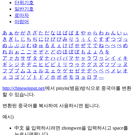
단위기호
일반기호
로마자
아랍어
あ
ぁ
か
が
さ
ざ
た
だ
な
は
ば
ぱ
ま
や
ゃ
ら
わ
ゎ
ん
い
ぃ
き
ぎ
し
じ
ち
ぢ
に
ひ
び
ぴ
み
り
う
ぅ
く
ぐ
す
ず
つ
づ
っ
ぬ
ふ
ぶ
ぷ
む
ゆ
ゅ
る
え
ぇ
け
げ
せ
ぜ
て
で
ね
へ
べ
ぺ
め
れ
お
ぉ
こ
ご
そ
ぞ
と
ど
の
ほ
ぼ
ぽ
も
よ
ょ
ろ
を
ア
ァ
カ
サ
ザ
タ
ダ
ナ
ハ
バ
パ
マ
ヤ
ャ
ラ
ワ
ヮ
ン
イ
ィ
キ
ギ
シ
ジ
チ
ヂ
ニ
ヒ
ビ
ピ
ミ
リ
ウ
ゥ
ク
グ
ス
ズ
ツ
ヅ
ッ
ヌ
フ
ブ
プ
ム
ユ
ュ
ル
エ
ェ
ケ
ゲ
セ
ゼ
テ
デ
ヘ
ベ
ペ
メ
レ
オ
ォ
コ
ゴ
ソ
ゾ
ト
ド
ノ
ホ
ボ
ポ
モ
ヨ
ョ
ロ
ヲ
―
http://chineseinput.net/
에서 pinyin(병음)방식으로 중국어를 변환
할 수 있습니다.
변환된 중국어를 복사하여 사용하시면 됩니다.
예시)
中文 을 입력하시려면
zhongwen
을 입력하시고 space를
누르시면됩니다.