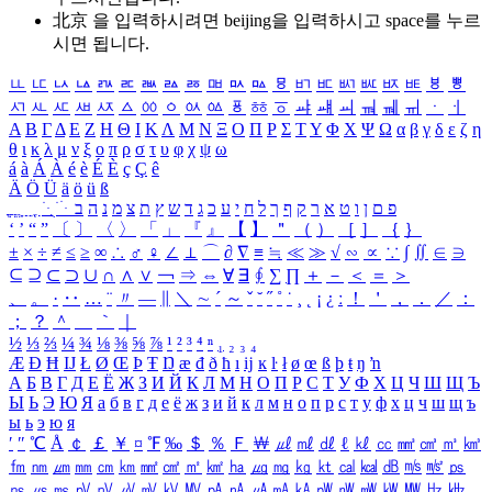
北京 을 입력하시려면
beijing
을 입력하시고 space를 누르
시면 됩니다.
ㅥ
ㅦ
ㅧ
ㅨ
ㅩ
ㅪ
ㅫ
ㅬ
ㅭ
ㅮ
ㅯ
ㅰ
ㅱ
ㅲ
ㅳ
ㅴ
ㅵ
ㅶ
ㅷ
ㅸ
ㅹ
ㅺ
ㅻ
ㅼ
ㅽ
ㅾ
ㅿ
ㆀ
ㆁ
ㆂ
ㆃ
ㆄ
ㆅ
ㆆ
ㆇ
ㆈ
ㆉ
ㆊ
ㆋ
ㆌ
ㆍ
ㆎ
Α
Β
Γ
Δ
Ε
Ζ
Η
Θ
Ι
Κ
Λ
Μ
Ν
Ξ
Ο
Π
Ρ
Σ
Τ
Υ
Φ
Χ
Ψ
Ω
α
β
γ
δ
ε
ζ
η
θ
ι
κ
λ
μ
ν
ξ
ο
π
ρ
σ
τ
υ
φ
χ
ψ
ω
á
à
Á
À
é
è
É
È
ç
Ç
ê
Ä
Ö
Ü
ä
ö
ü
ß
ְ
ֳ
ֲ
ֱ
ָ
ַ
ֵ
ֶ
ִ
ֹ
ּ
ֻ
ׂ
ׁ
ּ
ב
ה
נ
מ
צ
ת
ץ
ש
ד
ג
כ
ע
י
ח
ל
ך
ף
ק
ר
א
ט
ו
ן
ם
פ
‘
’
“
”
〔
〕
〈
〉
「
」
『
』
【
】
＂
（
）
［
］
｛
｝
±
×
÷
≠
≤
≥
∞
∴
♂
♀
∠
⊥
⌒
∂
∇
≡
≒
≪
≫
√
∽
∝
∵
∫
∬
∈
∋
⊆
⊇
⊂
⊃
∪
∩
∧
∨
￢
⇒
⇔
∀
∃
∮
∑
∏
＋
－
＜
＝
＞
、
。
·
‥
…
¨
〃
―
∥
＼
∼
´
～
ˇ
˘
˝
˚
˙
¸
˛
¡
¿
ː
！
＇
，
．
／
：
；
？
＾
＿
｀
｜
½
⅓
⅔
¼
¾
⅛
⅜
⅝
⅞
¹
²
³
⁴
ⁿ
₁
₂
₃
₄
Æ
Ð
Ħ
Ĳ
Ł
Ø
Œ
Þ
Ŧ
Ŋ
æ
đ
ð
ħ
ı
ĳ
ĸ
ŀ
ł
ø
œ
ß
þ
ŧ
ŋ
ŉ
А
Б
В
Г
Д
Е
Ё
Ж
З
И
Й
К
Л
М
Н
О
П
Р
С
Т
У
Ф
Х
Ц
Ч
Ш
Щ
Ъ
Ы
Ь
Э
Ю
Я
а
б
в
г
д
е
ё
ж
з
и
й
к
л
м
н
о
п
р
с
т
у
ф
х
ц
ч
ш
щ
ъ
ы
ь
э
ю
я
′
″
℃
Å
￠
￡
￥
¤
℉
‰
＄
％
Ｆ
￦
㎕
㎖
㎗
ℓ
㎘
㏄
㎣
㎤
㎥
㎦
㎙
㎚
㎛
㎜
㎝
㎞
㎟
㎠
㎡
㎢
㏊
㎍
㎎
㎏
㏏
㎈
㎉
㏈
㎧
㎨
㎰
㎱
㎲
㎳
㎴
㎵
㎶
㎷
㎸
㎹
㎀
㎁
㎂
㎃
㎄
㎺
㎻
㎽
㎾
㎿
㎐
㎑