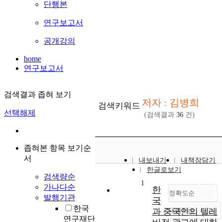
단행본
연구보고서
공개강의
home
연구보고서
검색결과 좁혀 보기
저자 : 김병희
검색키워드
선택해제
(검색결과
36
건)
좁혀본 항목 보기순
서
내보내기
내책장담기
한글로보기
검색량순
1
가나다순
한
정확도순
발행기관
국
한국
과 중국인의 텔레
내림차순
정확도
연구재단