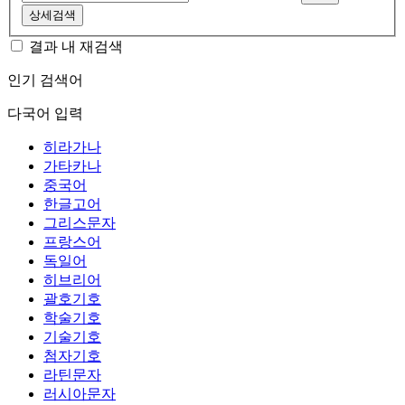
상세검색
결과 내 재검색
인기 검색어
다국어 입력
히라가나
가타카나
중국어
한글고어
그리스문자
프랑스어
독일어
히브리어
괄호기호
학술기호
기술기호
첨자기호
라틴문자
러시아문자