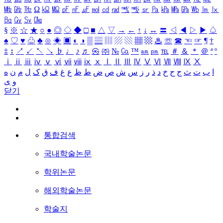
㎒
㎓
㎔
Ω
㏀
㏁
㎊
㎋
㎌
㏖
㏅
㎭
㎮
㎯
㏛
㎩
㎪
㎫
㎬
㏝
㏐
㏓
㏃
㏉
㏜
㏆
§
※
☆
★
○
●
◎
◇
◆
□
■
△
▽
→
←
↑
↓
↔
〓
◁
◀
▷
▶
♤
♠
♡
♥
♧
♣
⊙
◈
▣
◐
◑
▒
▤
▥
▨
▧
▦
▩
♨
☏
☎
☜
☞
¶
†
‡
↕
↗
↙
↖
↘
♭
♩
♪
♬
㉿
㈜
№
㏇
™
㏂
㏘
℡
＃
＆
＊
＠
ª
º
ⅰ
ⅱ
ⅲ
ⅳ
ⅴ
ⅵ
ⅶ
ⅷ
ⅸ
ⅹ
Ⅰ
Ⅱ
Ⅲ
Ⅳ
Ⅴ
Ⅵ
Ⅶ
Ⅷ
Ⅸ
Ⅹ
ا
ب
ت
ث
ج
ح
خ
د
ذ
ر
ز
س
ش
ص
ض
ط
ظ
ع
غ
ف
ق
ک
ل
م
ن
ه
و
ی
닫기
통합검색
국내학술논문
학위논문
해외학술논문
학술지