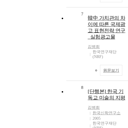
7
韓中 가치관의 차
이에 따른 국제광
고 표현전략 연구
_실험광고물
김병희
한국연구재단
(NRF)
원문보기
8
[단행본] 한국 기
독교 미술의 지평
김병희
한국신학연구소
2005
한국연구재단