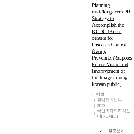
Planning
mid-/long-term PR
Strategy to
Accomplish the
KCDC (Korea
centers for
Diseases Control
&amp;
Prevention)&apos;s
Future Vision and
Improvement of
the Image among
korean public)
김병희
질병관리본부
2013
국립의과학지식센
터(NCMIK)
원문보기