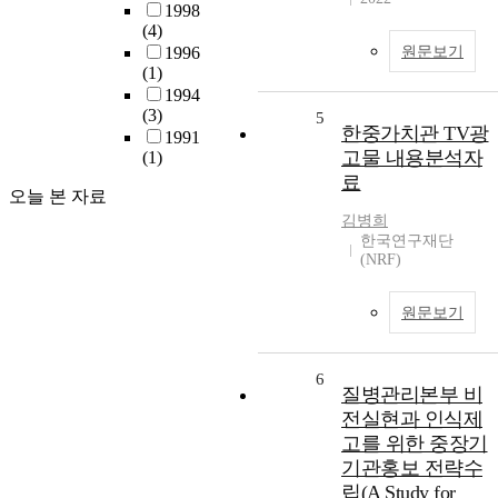
1998
(4)
1996
원문보기
(1)
1994
(3)
5
한중가치관 TV광
1991
고물 내용분석자
(1)
료
오늘 본 자료
김병희
한국연구재단
(NRF)
원문보기
6
질병관리본부 비
전실현과 인식제
고를 위한 중장기
기관홍보 전략수
립(A Study for