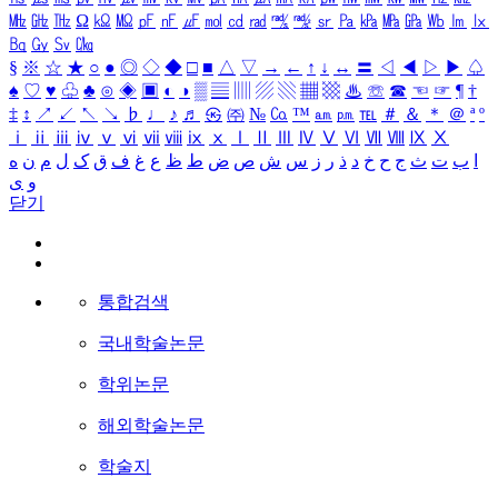
㎒
㎓
㎔
Ω
㏀
㏁
㎊
㎋
㎌
㏖
㏅
㎭
㎮
㎯
㏛
㎩
㎪
㎫
㎬
㏝
㏐
㏓
㏃
㏉
㏜
㏆
§
※
☆
★
○
●
◎
◇
◆
□
■
△
▽
→
←
↑
↓
↔
〓
◁
◀
▷
▶
♤
♠
♡
♥
♧
♣
⊙
◈
▣
◐
◑
▒
▤
▥
▨
▧
▦
▩
♨
☏
☎
☜
☞
¶
†
‡
↕
↗
↙
↖
↘
♭
♩
♪
♬
㉿
㈜
№
㏇
™
㏂
㏘
℡
＃
＆
＊
＠
ª
º
ⅰ
ⅱ
ⅲ
ⅳ
ⅴ
ⅵ
ⅶ
ⅷ
ⅸ
ⅹ
Ⅰ
Ⅱ
Ⅲ
Ⅳ
Ⅴ
Ⅵ
Ⅶ
Ⅷ
Ⅸ
Ⅹ
ا
ب
ت
ث
ج
ح
خ
د
ذ
ر
ز
س
ش
ص
ض
ط
ظ
ع
غ
ف
ق
ک
ل
م
ن
ه
و
ی
닫기
통합검색
국내학술논문
학위논문
해외학술논문
학술지