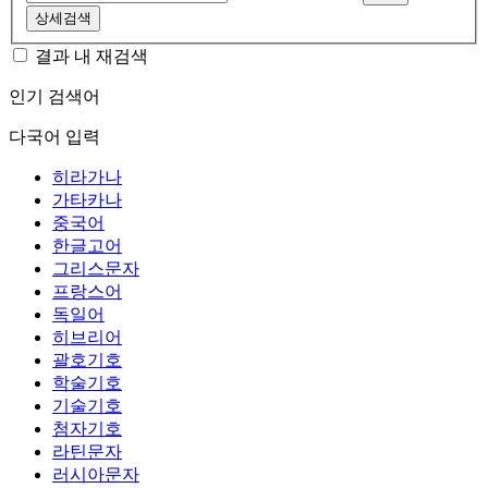
상세검색
결과 내 재검색
인기 검색어
다국어 입력
히라가나
가타카나
중국어
한글고어
그리스문자
프랑스어
독일어
히브리어
괄호기호
학술기호
기술기호
첨자기호
라틴문자
러시아문자