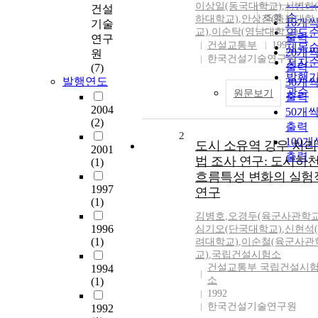
인기
이상일(동국대학교)
,
서병하
건설
순
조회
하대학교)
,
안상진(충북대학
10개
기술
교)
,
이순탁(영남대학교)
연도
출력
연구
건설교통부
1997
제목
20개
원
한국건설기술연구원
저자
출력
(7)
발행
발행연도
30개
관순
원문보기
출력
2004
50개
(2)
출력
2
100개
도시 소유역 강우 처리
2001
출력
법 조사 연구: 도시하
(1)
흐름특성 변화의 실험
1997
연구
(1)
김병호
,
오경두(육군사관학교
1996
심기오(단국대학교)
,
신현석
(1)
려대학교)
,
이순철(육군사관
교)
,
국립건설시험소
건설교통부 국립건설시
1994
소
(1)
1992
한국건설기술연구원
1992