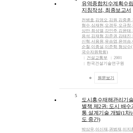
유역종합치수계획수
지침작성, 최종보고서
전병호
,
김영오
,
김원
,
김중훈
,
형수
,
심재현
,
오경두
,
오규창
,
상만
,
최성열
,
강인주
,
김윤태
,
응석
,
김재형
,
김준권
,
김태진
,
신혁
,
서용원
,
유승엽
,
윤여승
,
순철
,
이종설
,
이준학
,
형상수(
국수자원학회)
건설교통부
2001
한국건설기술연구원
원문보기
5
도시홍수재해관리기술
별책 제2권: 도시 배수
통 설계기술 개발(1차
도 중간)
박상우
,
이신재
,
권범재
,
이지