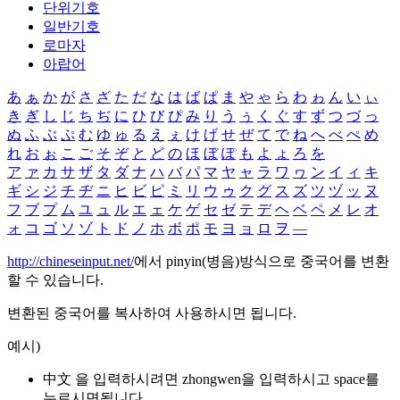
단위기호
일반기호
로마자
아랍어
あ
ぁ
か
が
さ
ざ
た
だ
な
は
ば
ぱ
ま
や
ゃ
ら
わ
ゎ
ん
い
ぃ
き
ぎ
し
じ
ち
ぢ
に
ひ
び
ぴ
み
り
う
ぅ
く
ぐ
す
ず
つ
づ
っ
ぬ
ふ
ぶ
ぷ
む
ゆ
ゅ
る
え
ぇ
け
げ
せ
ぜ
て
で
ね
へ
べ
ぺ
め
れ
お
ぉ
こ
ご
そ
ぞ
と
ど
の
ほ
ぼ
ぽ
も
よ
ょ
ろ
を
ア
ァ
カ
サ
ザ
タ
ダ
ナ
ハ
バ
パ
マ
ヤ
ャ
ラ
ワ
ヮ
ン
イ
ィ
キ
ギ
シ
ジ
チ
ヂ
ニ
ヒ
ビ
ピ
ミ
リ
ウ
ゥ
ク
グ
ス
ズ
ツ
ヅ
ッ
ヌ
フ
ブ
プ
ム
ユ
ュ
ル
エ
ェ
ケ
ゲ
セ
ゼ
テ
デ
ヘ
ベ
ペ
メ
レ
オ
ォ
コ
ゴ
ソ
ゾ
ト
ド
ノ
ホ
ボ
ポ
モ
ヨ
ョ
ロ
ヲ
―
http://chineseinput.net/
에서 pinyin(병음)방식으로 중국어를 변환
할 수 있습니다.
변환된 중국어를 복사하여 사용하시면 됩니다.
예시)
中文 을 입력하시려면
zhongwen
을 입력하시고 space를
누르시면됩니다.