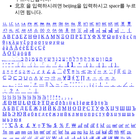
北京 을 입력하시려면
beijing
을 입력하시고 space를 누르
시면 됩니다.
ㅥ
ㅦ
ㅧ
ㅨ
ㅩ
ㅪ
ㅫ
ㅬ
ㅭ
ㅮ
ㅯ
ㅰ
ㅱ
ㅲ
ㅳ
ㅴ
ㅵ
ㅶ
ㅷ
ㅸ
ㅹ
ㅺ
ㅻ
ㅼ
ㅽ
ㅾ
ㅿ
ㆀ
ㆁ
ㆂ
ㆃ
ㆄ
ㆅ
ㆆ
ㆇ
ㆈ
ㆉ
ㆊ
ㆋ
ㆌ
ㆍ
ㆎ
Α
Β
Γ
Δ
Ε
Ζ
Η
Θ
Ι
Κ
Λ
Μ
Ν
Ξ
Ο
Π
Ρ
Σ
Τ
Υ
Φ
Χ
Ψ
Ω
α
β
γ
δ
ε
ζ
η
θ
ι
κ
λ
μ
ν
ξ
ο
π
ρ
σ
τ
υ
φ
χ
ψ
ω
á
à
Á
À
é
è
É
È
ç
Ç
ê
Ä
Ö
Ü
ä
ö
ü
ß
ְ
ֳ
ֲ
ֱ
ָ
ַ
ֵ
ֶ
ִ
ֹ
ּ
ֻ
ׂ
ׁ
ּ
ב
ה
נ
מ
צ
ת
ץ
ש
ד
ג
כ
ע
י
ח
ל
ך
ף
ק
ר
א
ט
ו
ן
ם
פ
‘
’
“
”
〔
〕
〈
〉
「
」
『
』
【
】
＂
（
）
［
］
｛
｝
±
×
÷
≠
≤
≥
∞
∴
♂
♀
∠
⊥
⌒
∂
∇
≡
≒
≪
≫
√
∽
∝
∵
∫
∬
∈
∋
⊆
⊇
⊂
⊃
∪
∩
∧
∨
￢
⇒
⇔
∀
∃
∮
∑
∏
＋
－
＜
＝
＞
、
。
·
‥
…
¨
〃
―
∥
＼
∼
´
～
ˇ
˘
˝
˚
˙
¸
˛
¡
¿
ː
！
＇
，
．
／
：
；
？
＾
＿
｀
｜
½
⅓
⅔
¼
¾
⅛
⅜
⅝
⅞
¹
²
³
⁴
ⁿ
₁
₂
₃
₄
Æ
Ð
Ħ
Ĳ
Ł
Ø
Œ
Þ
Ŧ
Ŋ
æ
đ
ð
ħ
ı
ĳ
ĸ
ŀ
ł
ø
œ
ß
þ
ŧ
ŋ
ŉ
А
Б
В
Г
Д
Е
Ё
Ж
З
И
Й
К
Л
М
Н
О
П
Р
С
Т
У
Ф
Х
Ц
Ч
Ш
Щ
Ъ
Ы
Ь
Э
Ю
Я
а
б
в
г
д
е
ё
ж
з
и
й
к
л
м
н
о
п
р
с
т
у
ф
х
ц
ч
ш
щ
ъ
ы
ь
э
ю
я
′
″
℃
Å
￠
￡
￥
¤
℉
‰
＄
％
Ｆ
￦
㎕
㎖
㎗
ℓ
㎘
㏄
㎣
㎤
㎥
㎦
㎙
㎚
㎛
㎜
㎝
㎞
㎟
㎠
㎡
㎢
㏊
㎍
㎎
㎏
㏏
㎈
㎉
㏈
㎧
㎨
㎰
㎱
㎲
㎳
㎴
㎵
㎶
㎷
㎸
㎹
㎀
㎁
㎂
㎃
㎄
㎺
㎻
㎽
㎾
㎿
㎐
㎑