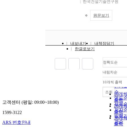
한국건설기술연구원
원문보기
내보내기
내책장담기
한글로보기
정확도순
내림차순
정확
순
10개씩 출력
내림
인기
순
조회
10개
연도
출력
고객센터 (평일: 09:00~18:00)
제목
20개
저자
출력
1599-3122
발행
30개
관순
ARS 번호안내
출력