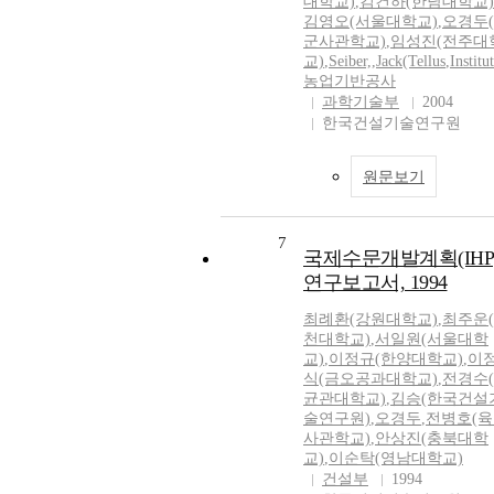
대학교)
,
김건하(한남대학교)
김영오(서울대학교)
,
오경두
군사관학교)
,
임성진(전주대
교)
,
Seiber,
,
Jack(Tellus
,
Institu
농업기반공사
과학기술부
2004
한국건설기술연구원
원문보기
7
국제수문개발계획(IHP
연구보고서, 1994
최례환(강원대학교)
,
최주운
천대학교)
,
서일원(서울대학
교)
,
이정규(한양대학교)
,
이
식(금오공과대학교)
,
전경수
균관대학교)
,
김승(한국건설
술연구원)
,
오경두
,
전병호(
사관학교)
,
안상진(충북대학
교)
,
이순탁(영남대학교)
건설부
1994