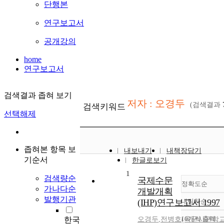
단행본
연구보고서
공개강의
home
연구보고서
검색결과 좁혀 보기
저자 : 오경두
(검색결과
검색키워드
선택해제
좁혀본 항목 보
내보내기
내책장담기
기순서
한글로보기
1
검색량순
국제수문
정확도순
가나다순
개발개획
발행기관
(IHP)연구보고서 1997
내림차순
정확
순
10개씩 출력
한국
오경두
,
전병호(육군사관학교
내림