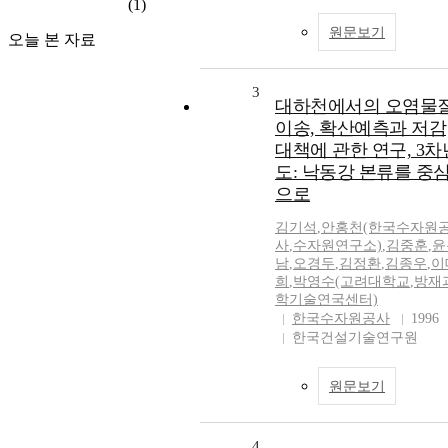
(1)
원문보기
오늘 본 자료
3
대하천에서의 오염물
이송, 확산예측과 저감
대책에 관한 연구, 3차
도: 낙동강 본류를 중
으로
김기석
,
안홍천(한국수자원
사
,
수자원연구소)
,
김중훈
,
윤
남
,
오경두
,
김정환
,
김종우
,
이
희
,
박영수(고려대학교
,
방재
학기술연국센터)
한국수자원공사
1996
한국건설기술연구원
원문보기
4