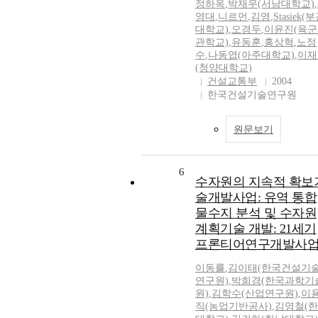
정하옥
,
박재우(서남대학교)
,
영대
,
니르먼
,
김영
,
Stasiek(
대학교)
,
오경두
,
이윤진(육
관학교)
,
유동훈
,
홍상혁
,
노정
수
,
나동엽(아주대학교)
,
이재
(청양대학교)
건설교통부
2004
한국건설기술연구원
원문보기
6
수자원의 지속적 확보
술개발사업: 유역 통합
물수지 분석 및 수자원
계획기술 개발: 21세기
프론티어연구개발사
이동률
,
김이태(한국건설기
연구원)
,
박희경(한국과학기
원)
,
김학수(산업연구원)
,
이
직(농업기반공사)
,
김영철(