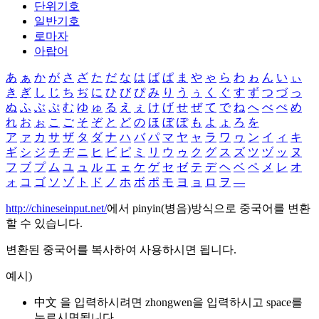
단위기호
일반기호
로마자
아랍어
あ
ぁ
か
が
さ
ざ
た
だ
な
は
ば
ぱ
ま
や
ゃ
ら
わ
ゎ
ん
い
ぃ
き
ぎ
し
じ
ち
ぢ
に
ひ
び
ぴ
み
り
う
ぅ
く
ぐ
す
ず
つ
づ
っ
ぬ
ふ
ぶ
ぷ
む
ゆ
ゅ
る
え
ぇ
け
げ
せ
ぜ
て
で
ね
へ
べ
ぺ
め
れ
お
ぉ
こ
ご
そ
ぞ
と
ど
の
ほ
ぼ
ぽ
も
よ
ょ
ろ
を
ア
ァ
カ
サ
ザ
タ
ダ
ナ
ハ
バ
パ
マ
ヤ
ャ
ラ
ワ
ヮ
ン
イ
ィ
キ
ギ
シ
ジ
チ
ヂ
ニ
ヒ
ビ
ピ
ミ
リ
ウ
ゥ
ク
グ
ス
ズ
ツ
ヅ
ッ
ヌ
フ
ブ
プ
ム
ユ
ュ
ル
エ
ェ
ケ
ゲ
セ
ゼ
テ
デ
ヘ
ベ
ペ
メ
レ
オ
ォ
コ
ゴ
ソ
ゾ
ト
ド
ノ
ホ
ボ
ポ
モ
ヨ
ョ
ロ
ヲ
―
http://chineseinput.net/
에서 pinyin(병음)방식으로 중국어를 변환
할 수 있습니다.
변환된 중국어를 복사하여 사용하시면 됩니다.
예시)
中文 을 입력하시려면
zhongwen
을 입력하시고 space를
누르시면됩니다.