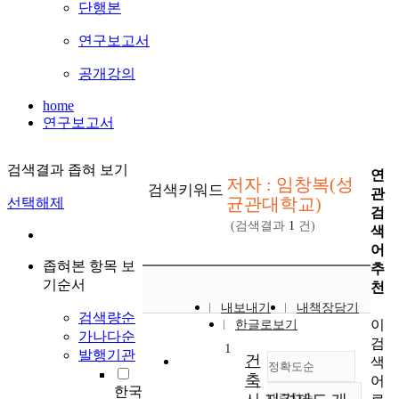
단행본
연구보고서
공개강의
home
연구보고서
검색결과 좁혀 보기
연
저자 : 임창복(성
검색키워드
관
균관대학교)
선택해제
검
(검색결과
1
건)
색
어
좁혀본 항목 보
추
기순서
천
내보내기
내책장담기
검색량순
이
한글로보기
가나다순
검
1
발행기관
건
색
정확도순
축
어
한국
내림차순