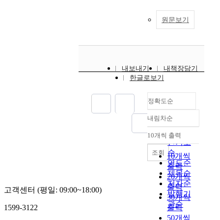
원문보기
내보내기
내책장담기
한글로보기
정확도순
내림차순
정확도
순
10개씩 출력
내림차순
인기도
순
조회
10개씩
연도순
출력
제목순
20개씩
저자순
출력
고객센터 (평일: 09:00~18:00)
발행기
30개씩
관순
1599-3122
출력
50개씩