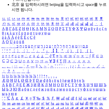
北京 을 입력하시려면
beijing
을 입력하시고 space를 누르
시면 됩니다.
ㅥ
ㅦ
ㅧ
ㅨ
ㅩ
ㅪ
ㅫ
ㅬ
ㅭ
ㅮ
ㅯ
ㅰ
ㅱ
ㅲ
ㅳ
ㅴ
ㅵ
ㅶ
ㅷ
ㅸ
ㅹ
ㅺ
ㅻ
ㅼ
ㅽ
ㅾ
ㅿ
ㆀ
ㆁ
ㆂ
ㆃ
ㆄ
ㆅ
ㆆ
ㆇ
ㆈ
ㆉ
ㆊ
ㆋ
ㆌ
ㆍ
ㆎ
Α
Β
Γ
Δ
Ε
Ζ
Η
Θ
Ι
Κ
Λ
Μ
Ν
Ξ
Ο
Π
Ρ
Σ
Τ
Υ
Φ
Χ
Ψ
Ω
α
β
γ
δ
ε
ζ
η
θ
ι
κ
λ
μ
ν
ξ
ο
π
ρ
σ
τ
υ
φ
χ
ψ
ω
á
à
Á
À
é
è
É
È
ç
Ç
ê
Ä
Ö
Ü
ä
ö
ü
ß
ְ
ֳ
ֲ
ֱ
ָ
ַ
ֵ
ֶ
ִ
ֹ
ּ
ֻ
ׂ
ׁ
ּ
ב
ה
נ
מ
צ
ת
ץ
ש
ד
ג
כ
ע
י
ח
ל
ך
ף
ק
ר
א
ט
ו
ן
ם
פ
‘
’
“
”
〔
〕
〈
〉
「
」
『
』
【
】
＂
（
）
［
］
｛
｝
±
×
÷
≠
≤
≥
∞
∴
♂
♀
∠
⊥
⌒
∂
∇
≡
≒
≪
≫
√
∽
∝
∵
∫
∬
∈
∋
⊆
⊇
⊂
⊃
∪
∩
∧
∨
￢
⇒
⇔
∀
∃
∮
∑
∏
＋
－
＜
＝
＞
、
。
·
‥
…
¨
〃
―
∥
＼
∼
´
～
ˇ
˘
˝
˚
˙
¸
˛
¡
¿
ː
！
＇
，
．
／
：
；
？
＾
＿
｀
｜
½
⅓
⅔
¼
¾
⅛
⅜
⅝
⅞
¹
²
³
⁴
ⁿ
₁
₂
₃
₄
Æ
Ð
Ħ
Ĳ
Ł
Ø
Œ
Þ
Ŧ
Ŋ
æ
đ
ð
ħ
ı
ĳ
ĸ
ŀ
ł
ø
œ
ß
þ
ŧ
ŋ
ŉ
А
Б
В
Г
Д
Е
Ё
Ж
З
И
Й
К
Л
М
Н
О
П
Р
С
Т
У
Ф
Х
Ц
Ч
Ш
Щ
Ъ
Ы
Ь
Э
Ю
Я
а
б
в
г
д
е
ё
ж
з
и
й
к
л
м
н
о
п
р
с
т
у
ф
х
ц
ч
ш
щ
ъ
ы
ь
э
ю
я
′
″
℃
Å
￠
￡
￥
¤
℉
‰
＄
％
Ｆ
￦
㎕
㎖
㎗
ℓ
㎘
㏄
㎣
㎤
㎥
㎦
㎙
㎚
㎛
㎜
㎝
㎞
㎟
㎠
㎡
㎢
㏊
㎍
㎎
㎏
㏏
㎈
㎉
㏈
㎧
㎨
㎰
㎱
㎲
㎳
㎴
㎵
㎶
㎷
㎸
㎹
㎀
㎁
㎂
㎃
㎄
㎺
㎻
㎽
㎾
㎿
㎐
㎑