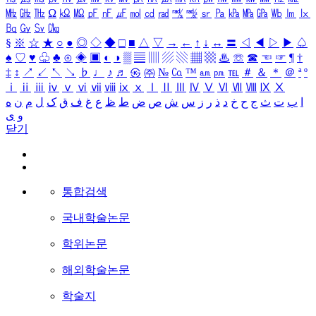
㎒
㎓
㎔
Ω
㏀
㏁
㎊
㎋
㎌
㏖
㏅
㎭
㎮
㎯
㏛
㎩
㎪
㎫
㎬
㏝
㏐
㏓
㏃
㏉
㏜
㏆
§
※
☆
★
○
●
◎
◇
◆
□
■
△
▽
→
←
↑
↓
↔
〓
◁
◀
▷
▶
♤
♠
♡
♥
♧
♣
⊙
◈
▣
◐
◑
▒
▤
▥
▨
▧
▦
▩
♨
☏
☎
☜
☞
¶
†
‡
↕
↗
↙
↖
↘
♭
♩
♪
♬
㉿
㈜
№
㏇
™
㏂
㏘
℡
＃
＆
＊
＠
ª
º
ⅰ
ⅱ
ⅲ
ⅳ
ⅴ
ⅵ
ⅶ
ⅷ
ⅸ
ⅹ
Ⅰ
Ⅱ
Ⅲ
Ⅳ
Ⅴ
Ⅵ
Ⅶ
Ⅷ
Ⅸ
Ⅹ
ا
ب
ت
ث
ج
ح
خ
د
ذ
ر
ز
س
ش
ص
ض
ط
ظ
ع
غ
ف
ق
ک
ل
م
ن
ه
و
ی
닫기
통합검색
국내학술논문
학위논문
해외학술논문
학술지