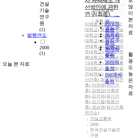
사 자격제도 개
로
정확도
건설
많
선방안에 관한
순
기술
10개씩 출력
내림차순
이
연구(최종)
인기도
연구
본
순
조회
원
10개씩
이명호
,
이언구(중앙
자
연도순
(1)
출력
대학교)
,
윤춘섭(숭실
료
제목순
발행연도
대학교)
,
이문섭(인하
20개씩
저자순
대학교)
,
임창복(성균
출력
관대학교)
,
제해성(아
발행기
2000
30개씩
주대학교)
,
박한규(전
(1)
관순
활
출력
북대학교)
,
전성남(경
용
50개씩
기대학교)
,
김형우(홍
오늘 본 자료
도
출력
익대학교)
,
최관영(일
높
건씨엔씨)
,
박서홍(희
100개씩
산건축)
,
최영집(탑건
은
출력
축)
,
이관영(한인건
자
축)
,
김영섭(건축문
료
화)
,
김지덕(유신건
축)
,
김기철(동명건
축)
,
경승원(유신건축
연구소)
건설교통부
2000
한국건설기술연
구원