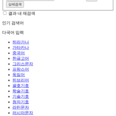
상세검색
결과 내 재검색
인기 검색어
다국어 입력
히라가나
가타카나
중국어
한글고어
그리스문자
프랑스어
독일어
히브리어
괄호기호
학술기호
기술기호
첨자기호
라틴문자
러시아문자