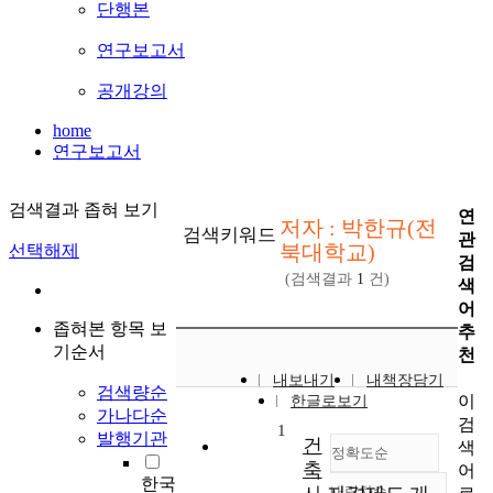
단행본
연구보고서
공개강의
home
연구보고서
검색결과 좁혀 보기
연
저자 : 박한규(전
검색키워드
관
북대학교)
선택해제
검
(검색결과
1
건)
색
어
좁혀본 항목 보
추
기순서
천
내보내기
내책장담기
검색량순
이
한글로보기
가나다순
검
1
발행기관
건
색
정확도순
축
어
한국
내림차순