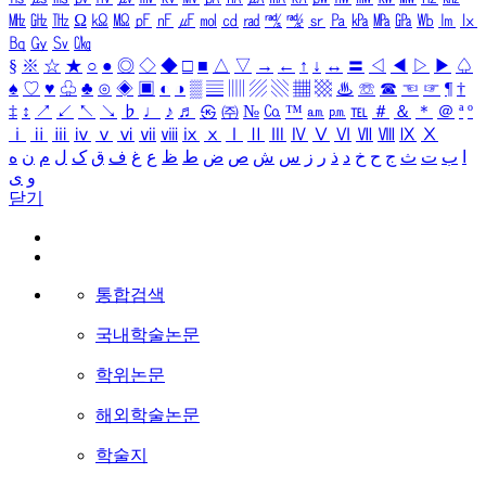
㎒
㎓
㎔
Ω
㏀
㏁
㎊
㎋
㎌
㏖
㏅
㎭
㎮
㎯
㏛
㎩
㎪
㎫
㎬
㏝
㏐
㏓
㏃
㏉
㏜
㏆
§
※
☆
★
○
●
◎
◇
◆
□
■
△
▽
→
←
↑
↓
↔
〓
◁
◀
▷
▶
♤
♠
♡
♥
♧
♣
⊙
◈
▣
◐
◑
▒
▤
▥
▨
▧
▦
▩
♨
☏
☎
☜
☞
¶
†
‡
↕
↗
↙
↖
↘
♭
♩
♪
♬
㉿
㈜
№
㏇
™
㏂
㏘
℡
＃
＆
＊
＠
ª
º
ⅰ
ⅱ
ⅲ
ⅳ
ⅴ
ⅵ
ⅶ
ⅷ
ⅸ
ⅹ
Ⅰ
Ⅱ
Ⅲ
Ⅳ
Ⅴ
Ⅵ
Ⅶ
Ⅷ
Ⅸ
Ⅹ
ا
ب
ت
ث
ج
ح
خ
د
ذ
ر
ز
س
ش
ص
ض
ط
ظ
ع
غ
ف
ق
ک
ل
م
ن
ه
و
ی
닫기
통합검색
국내학술논문
학위논문
해외학술논문
학술지