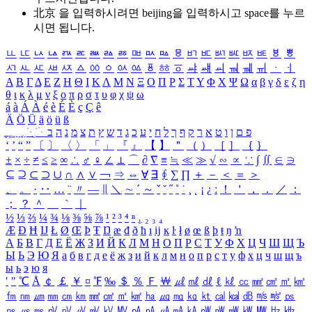
北京 을 입력하시려면
beijing
을 입력하시고 space를 누르
시면 됩니다.
ㅥ
ㅦ
ㅧ
ㅨ
ㅩ
ㅪ
ㅫ
ㅬ
ㅭ
ㅮ
ㅯ
ㅰ
ㅱ
ㅲ
ㅳ
ㅴ
ㅵ
ㅶ
ㅷ
ㅸ
ㅹ
ㅺ
ㅻ
ㅼ
ㅽ
ㅾ
ㅿ
ㆀ
ㆁ
ㆂ
ㆃ
ㆄ
ㆅ
ㆆ
ㆇ
ㆈ
ㆉ
ㆊ
ㆋ
ㆌ
ㆍ
ㆎ
Α
Β
Γ
Δ
Ε
Ζ
Η
Θ
Ι
Κ
Λ
Μ
Ν
Ξ
Ο
Π
Ρ
Σ
Τ
Υ
Φ
Χ
Ψ
Ω
α
β
γ
δ
ε
ζ
η
θ
ι
κ
λ
μ
ν
ξ
ο
π
ρ
σ
τ
υ
φ
χ
ψ
ω
á
à
Á
À
é
è
É
È
ç
Ç
ê
Ä
Ö
Ü
ä
ö
ü
ß
ְ
ֳ
ֲ
ֱ
ָ
ַ
ֵ
ֶ
ִ
ֹ
ּ
ֻ
ׂ
ׁ
ּ
ב
ה
נ
מ
צ
ת
ץ
ש
ד
ג
כ
ע
י
ח
ל
ך
ף
ק
ר
א
ט
ו
ן
ם
פ
‘
’
“
”
〔
〕
〈
〉
「
」
『
』
【
】
＂
（
）
［
］
｛
｝
±
×
÷
≠
≤
≥
∞
∴
♂
♀
∠
⊥
⌒
∂
∇
≡
≒
≪
≫
√
∽
∝
∵
∫
∬
∈
∋
⊆
⊇
⊂
⊃
∪
∩
∧
∨
￢
⇒
⇔
∀
∃
∮
∑
∏
＋
－
＜
＝
＞
、
。
·
‥
…
¨
〃
―
∥
＼
∼
´
～
ˇ
˘
˝
˚
˙
¸
˛
¡
¿
ː
！
＇
，
．
／
：
；
？
＾
＿
｀
｜
½
⅓
⅔
¼
¾
⅛
⅜
⅝
⅞
¹
²
³
⁴
ⁿ
₁
₂
₃
₄
Æ
Ð
Ħ
Ĳ
Ł
Ø
Œ
Þ
Ŧ
Ŋ
æ
đ
ð
ħ
ı
ĳ
ĸ
ŀ
ł
ø
œ
ß
þ
ŧ
ŋ
ŉ
А
Б
В
Г
Д
Е
Ё
Ж
З
И
Й
К
Л
М
Н
О
П
Р
С
Т
У
Ф
Х
Ц
Ч
Ш
Щ
Ъ
Ы
Ь
Э
Ю
Я
а
б
в
г
д
е
ё
ж
з
и
й
к
л
м
н
о
п
р
с
т
у
ф
х
ц
ч
ш
щ
ъ
ы
ь
э
ю
я
′
″
℃
Å
￠
￡
￥
¤
℉
‰
＄
％
Ｆ
￦
㎕
㎖
㎗
ℓ
㎘
㏄
㎣
㎤
㎥
㎦
㎙
㎚
㎛
㎜
㎝
㎞
㎟
㎠
㎡
㎢
㏊
㎍
㎎
㎏
㏏
㎈
㎉
㏈
㎧
㎨
㎰
㎱
㎲
㎳
㎴
㎵
㎶
㎷
㎸
㎹
㎀
㎁
㎂
㎃
㎄
㎺
㎻
㎽
㎾
㎿
㎐
㎑