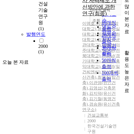
사 자격제도 개
로
정확도
건설
많
선방안에 관한
순
기술
10개씩 출력
내림차순
이
연구(최종)
인기도
연구
본
순
조회
원
10개씩
이명호
,
이언구(중앙
자
연도순
(1)
출력
대학교)
,
윤춘섭(숭실
료
제목순
발행연도
대학교)
,
이문섭(인하
20개씩
저자순
대학교)
,
임창복(성균
출력
관대학교)
,
제해성(아
발행기
2000
30개씩
주대학교)
,
박한규(전
(1)
관순
활
출력
북대학교)
,
전성남(경
용
50개씩
기대학교)
,
김형우(홍
오늘 본 자료
도
출력
익대학교)
,
최관영(일
높
건씨엔씨)
,
박서홍(희
100개씩
산건축)
,
최영집(탑건
은
출력
축)
,
이관영(한인건
자
축)
,
김영섭(건축문
료
화)
,
김지덕(유신건
축)
,
김기철(동명건
축)
,
경승원(유신건축
연구소)
건설교통부
2000
한국건설기술연
구원