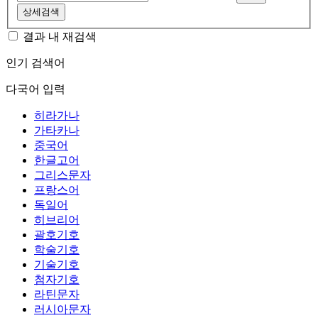
상세검색
결과 내 재검색
인기 검색어
다국어 입력
히라가나
가타카나
중국어
한글고어
그리스문자
프랑스어
독일어
히브리어
괄호기호
학술기호
기술기호
첨자기호
라틴문자
러시아문자