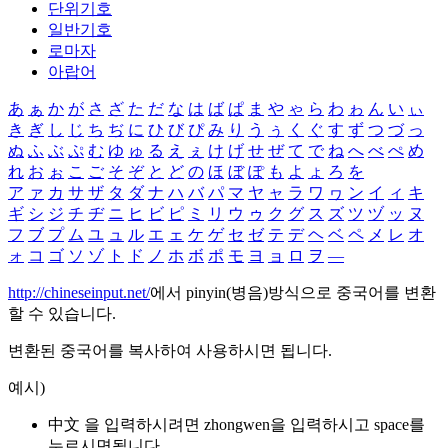
단위기호
일반기호
로마자
아랍어
あ
ぁ
か
が
さ
ざ
た
だ
な
は
ば
ぱ
ま
や
ゃ
ら
わ
ゎ
ん
い
ぃ
き
ぎ
し
じ
ち
ぢ
に
ひ
び
ぴ
み
り
う
ぅ
く
ぐ
す
ず
つ
づ
っ
ぬ
ふ
ぶ
ぷ
む
ゆ
ゅ
る
え
ぇ
け
げ
せ
ぜ
て
で
ね
へ
べ
ぺ
め
れ
お
ぉ
こ
ご
そ
ぞ
と
ど
の
ほ
ぼ
ぽ
も
よ
ょ
ろ
を
ア
ァ
カ
サ
ザ
タ
ダ
ナ
ハ
バ
パ
マ
ヤ
ャ
ラ
ワ
ヮ
ン
イ
ィ
キ
ギ
シ
ジ
チ
ヂ
ニ
ヒ
ビ
ピ
ミ
リ
ウ
ゥ
ク
グ
ス
ズ
ツ
ヅ
ッ
ヌ
フ
ブ
プ
ム
ユ
ュ
ル
エ
ェ
ケ
ゲ
セ
ゼ
テ
デ
ヘ
ベ
ペ
メ
レ
オ
ォ
コ
ゴ
ソ
ゾ
ト
ド
ノ
ホ
ボ
ポ
モ
ヨ
ョ
ロ
ヲ
―
http://chineseinput.net/
에서 pinyin(병음)방식으로 중국어를 변환
할 수 있습니다.
변환된 중국어를 복사하여 사용하시면 됩니다.
예시)
中文 을 입력하시려면
zhongwen
을 입력하시고 space를
누르시면됩니다.