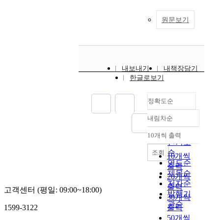
원문보기
내보내기
내책장담기
한글로보기
정확도순
내림차순
정확도
순
10개씩 출력
내림차순
인기도
순
조회
10개씩
연도순
출력
제목순
20개씩
저자순
출력
고객센터 (평일: 09:00~18:00)
발행기
30개씩
관순
1599-3122
출력
50개씩