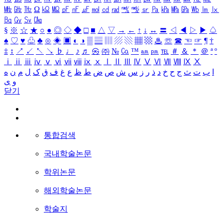
㎒
㎓
㎔
Ω
㏀
㏁
㎊
㎋
㎌
㏖
㏅
㎭
㎮
㎯
㏛
㎩
㎪
㎫
㎬
㏝
㏐
㏓
㏃
㏉
㏜
㏆
§
※
☆
★
○
●
◎
◇
◆
□
■
△
▽
→
←
↑
↓
↔
〓
◁
◀
▷
▶
♤
♠
♡
♥
♧
♣
⊙
◈
▣
◐
◑
▒
▤
▥
▨
▧
▦
▩
♨
☏
☎
☜
☞
¶
†
‡
↕
↗
↙
↖
↘
♭
♩
♪
♬
㉿
㈜
№
㏇
™
㏂
㏘
℡
＃
＆
＊
＠
ª
º
ⅰ
ⅱ
ⅲ
ⅳ
ⅴ
ⅵ
ⅶ
ⅷ
ⅸ
ⅹ
Ⅰ
Ⅱ
Ⅲ
Ⅳ
Ⅴ
Ⅵ
Ⅶ
Ⅷ
Ⅸ
Ⅹ
ا
ب
ت
ث
ج
ح
خ
د
ذ
ر
ز
س
ش
ص
ض
ط
ظ
ع
غ
ف
ق
ک
ل
م
ن
ه
و
ی
닫기
통합검색
국내학술논문
학위논문
해외학술논문
학술지