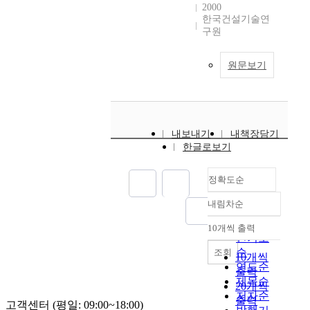
2000
한국건설기술연
구원
원문보기
내보내기
내책장담기
한글로보기
정확도순
내림차순
정확도
순
10개씩 출력
내림차순
인기도
순
조회
10개씩
연도순
출력
제목순
20개씩
저자순
출력
고객센터 (평일: 09:00~18:00)