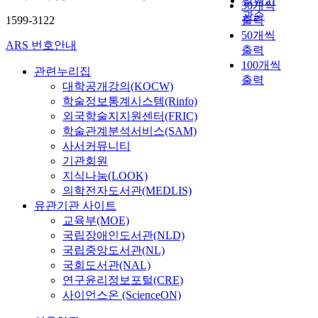
발행기
30개씩
관순
1599-3122
출력
50개씩
ARS 번호안내
출력
100개씩
관련누리집
출력
대학공개강의(KOCW)
학술정보통계시스템(Rinfo)
외국학술지지원센터(FRIC)
학술관계분석서비스(SAM)
사서커뮤니티
기관회원
지식나눔(LOOK)
의학전자도서관(MEDLIS)
유관기관 사이트
교육부(MOE)
국립장애인도서관(NLD)
국립중앙도서관(NL)
국회도서관(NAL)
연구윤리정보포털(CRE)
사이언스온 (ScienceON)