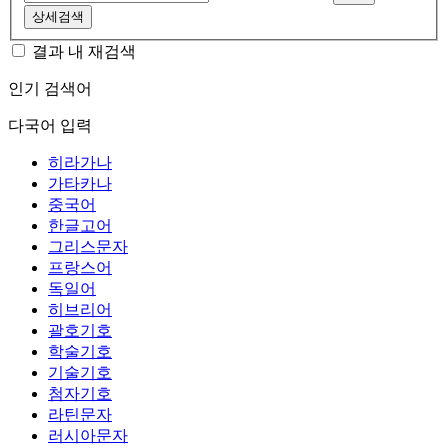
상세검색
결과 내 재검색
인기 검색어
다국어 입력
히라가나
가타카나
중국어
한글고어
그리스문자
프랑스어
독일어
히브리어
괄호기호
학술기호
기술기호
첨자기호
라틴문자
러시아문자