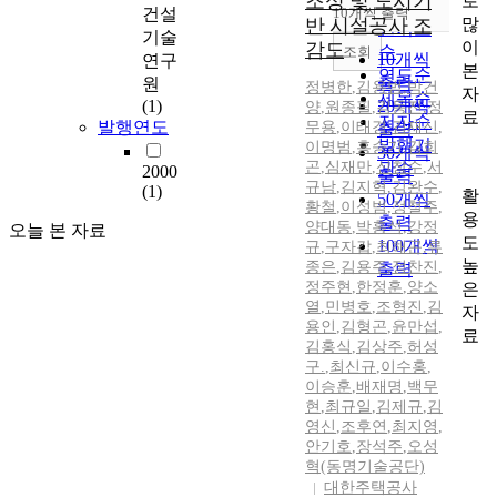
조성 및 도시기
로
순
건설
10개씩 출력
내림차순
많
반 시설공사 조
인기도
기술
이
감도
순
조회
10개씩
연구
본
연도순
출력
원
정병한
,
김용범
,
박건
자
제목순
(1)
20개씩
양
,
원종필
,
김동진
,
정
료
저자순
발행연도
무용
,
이태경
,
김재신
,
출력
발행기
이명범
,
홍승기
,
김희
30개씩
곤
,
심재만
,
신창수
관순
,
서
2000
출력
규남
,
김지혁
,
김완수
,
(1)
활
50개씩
황철
,
이성범
,
정철주
,
용
출력
양대동
,
박홍석
,
강정
오늘 본 자료
도
100개씩
규
,
구자갑
,
최해곤
,
류
높
종은
,
김용주
,
정찬진
,
출력
정주현
,
한정훈
,
양소
은
열
,
민병호
,
조형진
,
김
자
용인
,
김형곤
,
윤만섭
,
료
김홍식
,
김상주
,
허성
구.
,
최신규
,
이수홍
,
이승훈
,
배재명
,
백무
현
,
최규일
,
김제규
,
김
영신
,
조후연
,
최지영
,
안기호
,
장석주
,
오성
혁(동명기술공단)
대한주택공사