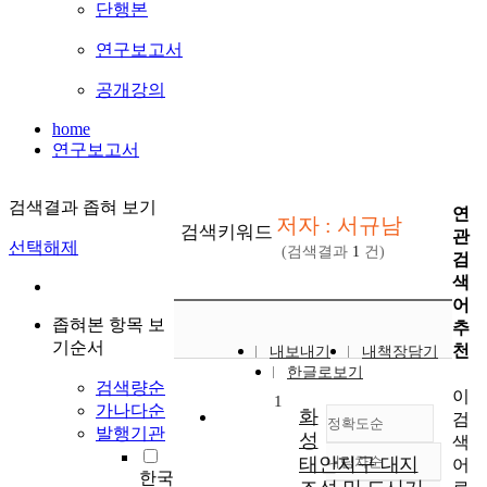
단행본
연구보고서
공개강의
home
연구보고서
검색결과 좁혀 보기
연
저자 : 서규남
검색키워드
관
선택해제
(검색결과
1
건)
검
색
어
좁혀본 항목 보
추
기순서
천
내보내기
내책장담기
한글로보기
검색량순
이
1
가나다순
화
검
정확도순
발행기관
성
색
태안지구 대지
내림차순
어
정확도
한국