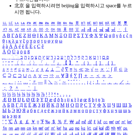
北京 을 입력하시려면
beijing
을 입력하시고 space를 누르
시면 됩니다.
ㅥ
ㅦ
ㅧ
ㅨ
ㅩ
ㅪ
ㅫ
ㅬ
ㅭ
ㅮ
ㅯ
ㅰ
ㅱ
ㅲ
ㅳ
ㅴ
ㅵ
ㅶ
ㅷ
ㅸ
ㅹ
ㅺ
ㅻ
ㅼ
ㅽ
ㅾ
ㅿ
ㆀ
ㆁ
ㆂ
ㆃ
ㆄ
ㆅ
ㆆ
ㆇ
ㆈ
ㆉ
ㆊ
ㆋ
ㆌ
ㆍ
ㆎ
Α
Β
Γ
Δ
Ε
Ζ
Η
Θ
Ι
Κ
Λ
Μ
Ν
Ξ
Ο
Π
Ρ
Σ
Τ
Υ
Φ
Χ
Ψ
Ω
α
β
γ
δ
ε
ζ
η
θ
ι
κ
λ
μ
ν
ξ
ο
π
ρ
σ
τ
υ
φ
χ
ψ
ω
á
à
Á
À
é
è
É
È
ç
Ç
ê
Ä
Ö
Ü
ä
ö
ü
ß
ְ
ֳ
ֲ
ֱ
ָ
ַ
ֵ
ֶ
ִ
ֹ
ּ
ֻ
ׂ
ׁ
ּ
ב
ה
נ
מ
צ
ת
ץ
ש
ד
ג
כ
ע
י
ח
ל
ך
ף
ק
ר
א
ט
ו
ן
ם
פ
‘
’
“
”
〔
〕
〈
〉
「
」
『
』
【
】
＂
（
）
［
］
｛
｝
±
×
÷
≠
≤
≥
∞
∴
♂
♀
∠
⊥
⌒
∂
∇
≡
≒
≪
≫
√
∽
∝
∵
∫
∬
∈
∋
⊆
⊇
⊂
⊃
∪
∩
∧
∨
￢
⇒
⇔
∀
∃
∮
∑
∏
＋
－
＜
＝
＞
、
。
·
‥
…
¨
〃
―
∥
＼
∼
´
～
ˇ
˘
˝
˚
˙
¸
˛
¡
¿
ː
！
＇
，
．
／
：
；
？
＾
＿
｀
｜
½
⅓
⅔
¼
¾
⅛
⅜
⅝
⅞
¹
²
³
⁴
ⁿ
₁
₂
₃
₄
Æ
Ð
Ħ
Ĳ
Ł
Ø
Œ
Þ
Ŧ
Ŋ
æ
đ
ð
ħ
ı
ĳ
ĸ
ŀ
ł
ø
œ
ß
þ
ŧ
ŋ
ŉ
А
Б
В
Г
Д
Е
Ё
Ж
З
И
Й
К
Л
М
Н
О
П
Р
С
Т
У
Ф
Х
Ц
Ч
Ш
Щ
Ъ
Ы
Ь
Э
Ю
Я
а
б
в
г
д
е
ё
ж
з
и
й
к
л
м
н
о
п
р
с
т
у
ф
х
ц
ч
ш
щ
ъ
ы
ь
э
ю
я
′
″
℃
Å
￠
￡
￥
¤
℉
‰
＄
％
Ｆ
￦
㎕
㎖
㎗
ℓ
㎘
㏄
㎣
㎤
㎥
㎦
㎙
㎚
㎛
㎜
㎝
㎞
㎟
㎠
㎡
㎢
㏊
㎍
㎎
㎏
㏏
㎈
㎉
㏈
㎧
㎨
㎰
㎱
㎲
㎳
㎴
㎵
㎶
㎷
㎸
㎹
㎀
㎁
㎂
㎃
㎄
㎺
㎻
㎽
㎾
㎿
㎐
㎑