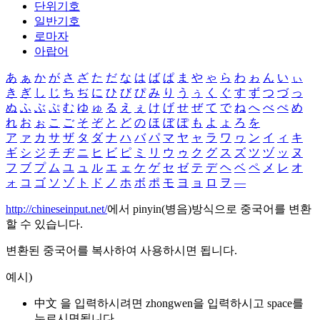
단위기호
일반기호
로마자
아랍어
あ
ぁ
か
が
さ
ざ
た
だ
な
は
ば
ぱ
ま
や
ゃ
ら
わ
ゎ
ん
い
ぃ
き
ぎ
し
じ
ち
ぢ
に
ひ
び
ぴ
み
り
う
ぅ
く
ぐ
す
ず
つ
づ
っ
ぬ
ふ
ぶ
ぷ
む
ゆ
ゅ
る
え
ぇ
け
げ
せ
ぜ
て
で
ね
へ
べ
ぺ
め
れ
お
ぉ
こ
ご
そ
ぞ
と
ど
の
ほ
ぼ
ぽ
も
よ
ょ
ろ
を
ア
ァ
カ
サ
ザ
タ
ダ
ナ
ハ
バ
パ
マ
ヤ
ャ
ラ
ワ
ヮ
ン
イ
ィ
キ
ギ
シ
ジ
チ
ヂ
ニ
ヒ
ビ
ピ
ミ
リ
ウ
ゥ
ク
グ
ス
ズ
ツ
ヅ
ッ
ヌ
フ
ブ
プ
ム
ユ
ュ
ル
エ
ェ
ケ
ゲ
セ
ゼ
テ
デ
ヘ
ベ
ペ
メ
レ
オ
ォ
コ
ゴ
ソ
ゾ
ト
ド
ノ
ホ
ボ
ポ
モ
ヨ
ョ
ロ
ヲ
―
http://chineseinput.net/
에서 pinyin(병음)방식으로 중국어를 변환
할 수 있습니다.
변환된 중국어를 복사하여 사용하시면 됩니다.
예시)
中文 을 입력하시려면
zhongwen
을 입력하시고 space를
누르시면됩니다.