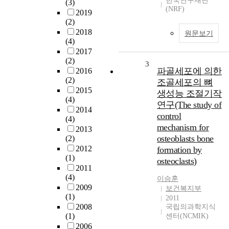
한국연구재단
(3)
(NRF)
2019
(2)
2018
원문보기
(4)
2017
(2)
3
파골세포에 의한
2016
(2)
조골세포의 뼈
2015
생성능 조절기작
(4)
연구(The study of
2014
control
(4)
mechanism for
2013
osteoblasts bone
(2)
2012
formation by
(1)
osteoclasts)
2011
(4)
이승훈
2009
보건복지부
(1)
2011
2008
국립의과학지식
(1)
센터(NCMIK)
2006