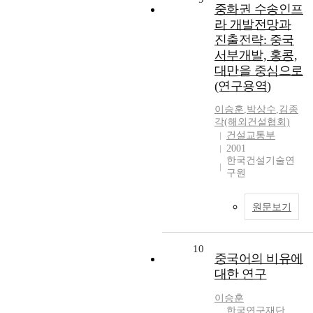
중화권 수송인프
라 개발전망과
진출전략: 중국
서부개발, 홍콩,
대만을 중심으로
(연구용역)
이승훈
,
박상수
,
김종
각(해외건설협회)
건설교통부
2001
한국건설기술연
구원
원문보기
10
중국어의 비유에
대한 연구
이승훈
한국연구재단