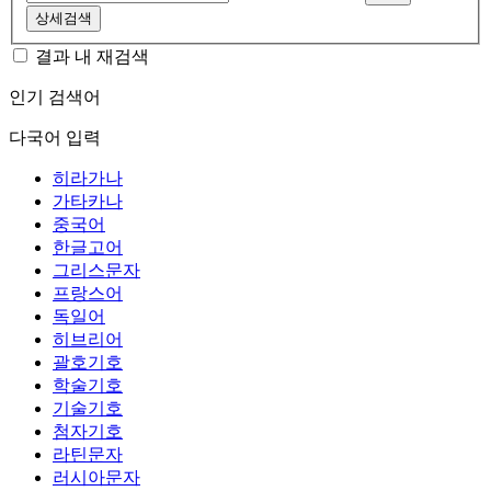
상세검색
결과 내 재검색
인기 검색어
다국어 입력
히라가나
가타카나
중국어
한글고어
그리스문자
프랑스어
독일어
히브리어
괄호기호
학술기호
기술기호
첨자기호
라틴문자
러시아문자