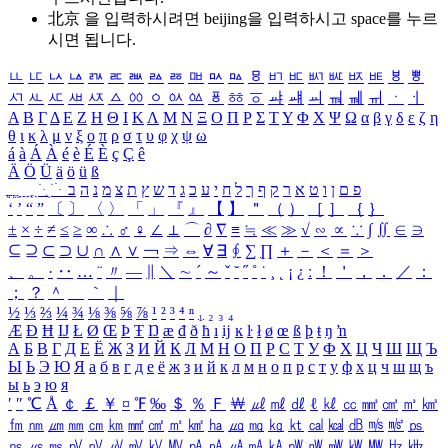
北京 을 입력하시려면
beijing
을 입력하시고 space를 누르
시면 됩니다.
ㅥ
ㅦ
ㅧ
ㅨ
ㅩ
ㅪ
ㅫ
ㅬ
ㅭ
ㅮ
ㅯ
ㅰ
ㅱ
ㅲ
ㅳ
ㅴ
ㅵ
ㅶ
ㅷ
ㅸ
ㅹ
ㅺ
ㅻ
ㅼ
ㅽ
ㅾ
ㅿ
ㆀ
ㆁ
ㆂ
ㆃ
ㆄ
ㆅ
ㆆ
ㆇ
ㆈ
ㆉ
ㆊ
ㆋ
ㆌ
ㆍ
ㆎ
Α
Β
Γ
Δ
Ε
Ζ
Η
Θ
Ι
Κ
Λ
Μ
Ν
Ξ
Ο
Π
Ρ
Σ
Τ
Υ
Φ
Χ
Ψ
Ω
α
β
γ
δ
ε
ζ
η
θ
ι
κ
λ
μ
ν
ξ
ο
π
ρ
σ
τ
υ
φ
χ
ψ
ω
á
à
Á
À
é
è
É
È
ç
Ç
ê
Ä
Ö
Ü
ä
ö
ü
ß
ְ
ֳ
ֲ
ֱ
ָ
ַ
ֵ
ֶ
ִ
ֹ
ּ
ֻ
ׂ
ׁ
ּ
ב
ה
נ
מ
צ
ת
ץ
ש
ד
ג
כ
ע
י
ח
ל
ך
ף
ק
ר
א
ט
ו
ן
ם
פ
‘
’
“
”
〔
〕
〈
〉
「
」
『
』
【
】
＂
（
）
［
］
｛
｝
±
×
÷
≠
≤
≥
∞
∴
♂
♀
∠
⊥
⌒
∂
∇
≡
≒
≪
≫
√
∽
∝
∵
∫
∬
∈
∋
⊆
⊇
⊂
⊃
∪
∩
∧
∨
￢
⇒
⇔
∀
∃
∮
∑
∏
＋
－
＜
＝
＞
、
。
·
‥
…
¨
〃
―
∥
＼
∼
´
～
ˇ
˘
˝
˚
˙
¸
˛
¡
¿
ː
！
＇
，
．
／
：
；
？
＾
＿
｀
｜
½
⅓
⅔
¼
¾
⅛
⅜
⅝
⅞
¹
²
³
⁴
ⁿ
₁
₂
₃
₄
Æ
Ð
Ħ
Ĳ
Ł
Ø
Œ
Þ
Ŧ
Ŋ
æ
đ
ð
ħ
ı
ĳ
ĸ
ŀ
ł
ø
œ
ß
þ
ŧ
ŋ
ŉ
А
Б
В
Г
Д
Е
Ё
Ж
З
И
Й
К
Л
М
Н
О
П
Р
С
Т
У
Ф
Х
Ц
Ч
Ш
Щ
Ъ
Ы
Ь
Э
Ю
Я
а
б
в
г
д
е
ё
ж
з
и
й
к
л
м
н
о
п
р
с
т
у
ф
х
ц
ч
ш
щ
ъ
ы
ь
э
ю
я
′
″
℃
Å
￠
￡
￥
¤
℉
‰
＄
％
Ｆ
￦
㎕
㎖
㎗
ℓ
㎘
㏄
㎣
㎤
㎥
㎦
㎙
㎚
㎛
㎜
㎝
㎞
㎟
㎠
㎡
㎢
㏊
㎍
㎎
㎏
㏏
㎈
㎉
㏈
㎧
㎨
㎰
㎱
㎲
㎳
㎴
㎵
㎶
㎷
㎸
㎹
㎀
㎁
㎂
㎃
㎄
㎺
㎻
㎽
㎾
㎿
㎐
㎑