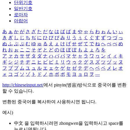
단위기호
일반기호
로마자
아랍어
あ
ぁ
か
が
さ
ざ
た
だ
な
は
ば
ぱ
ま
や
ゃ
ら
わ
ゎ
ん
い
ぃ
き
ぎ
し
じ
ち
ぢ
に
ひ
び
ぴ
み
り
う
ぅ
く
ぐ
す
ず
つ
づ
っ
ぬ
ふ
ぶ
ぷ
む
ゆ
ゅ
る
え
ぇ
け
げ
せ
ぜ
て
で
ね
へ
べ
ぺ
め
れ
お
ぉ
こ
ご
そ
ぞ
と
ど
の
ほ
ぼ
ぽ
も
よ
ょ
ろ
を
ア
ァ
カ
サ
ザ
タ
ダ
ナ
ハ
バ
パ
マ
ヤ
ャ
ラ
ワ
ヮ
ン
イ
ィ
キ
ギ
シ
ジ
チ
ヂ
ニ
ヒ
ビ
ピ
ミ
リ
ウ
ゥ
ク
グ
ス
ズ
ツ
ヅ
ッ
ヌ
フ
ブ
プ
ム
ユ
ュ
ル
エ
ェ
ケ
ゲ
セ
ゼ
テ
デ
ヘ
ベ
ペ
メ
レ
オ
ォ
コ
ゴ
ソ
ゾ
ト
ド
ノ
ホ
ボ
ポ
モ
ヨ
ョ
ロ
ヲ
―
http://chineseinput.net/
에서 pinyin(병음)방식으로 중국어를 변환
할 수 있습니다.
변환된 중국어를 복사하여 사용하시면 됩니다.
예시)
中文 을 입력하시려면
zhongwen
을 입력하시고 space를
누르시면됩니다.