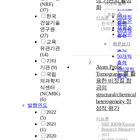
정 기관의 활성
순
10개씩 출력
(NRF)
내림차순
화
인기도
(37)
순
조회
한국
10개씩
이승훈
2017
연도순
건설기술
출력
한국연구재단
제목순
연구원
(NRF)
20개씩
저자순
(27)
출력
발행기
교육
30개씩
원문보기
관순
유관기관
출력
(14)
50개씩
기타
2
출력
Atom Probe
기관
(9)
100개씩
Tomography를 활
국립
출력
용한 비정질 합
의과학지
금의
식센터
(NCMIK)
structural/chemical
(6)
heterogeneity 정
발행연도
성적 평가
2022
(5)
이승훈
2021
NRF KRM(Korean
(1)
Research Memory)
2011
2020