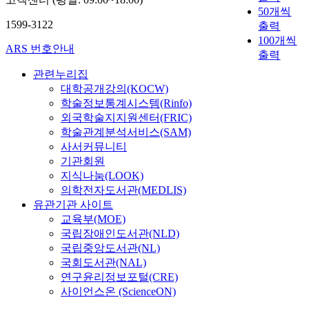
50개씩
1599-3122
출력
100개씩
ARS 번호안내
출력
관련누리집
대학공개강의(KOCW)
학술정보통계시스템(Rinfo)
외국학술지지원센터(FRIC)
학술관계분석서비스(SAM)
사서커뮤니티
기관회원
지식나눔(LOOK)
의학전자도서관(MEDLIS)
유관기관 사이트
교육부(MOE)
국립장애인도서관(NLD)
국립중앙도서관(NL)
국회도서관(NAL)
연구윤리정보포털(CRE)
사이언스온 (ScienceON)