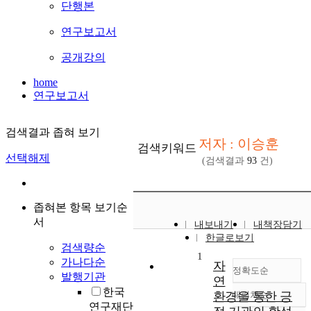
단행본
연구보고서
공개강의
home
연구보고서
검색결과 좁혀 보기
저자 : 이승훈
검색키워드
선택해제
(검색결과
93
건)
좁혀본 항목 보기순
서
내보내기
내책장담기
한글로보기
검색량순
1
가나다순
자
정확도순
발행기관
연
한국
환경을 통한 긍
내림차순
정확도
연구재단