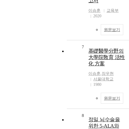
고서
이승훈
교육부
2020
원문보기
7
基礎醫學分野의
大學院敎育 活性
化 方案
이승훈
,
장우현
서울대학교
1980
원문보기
8
정밀 뇌수술을
위한 5-ALA와