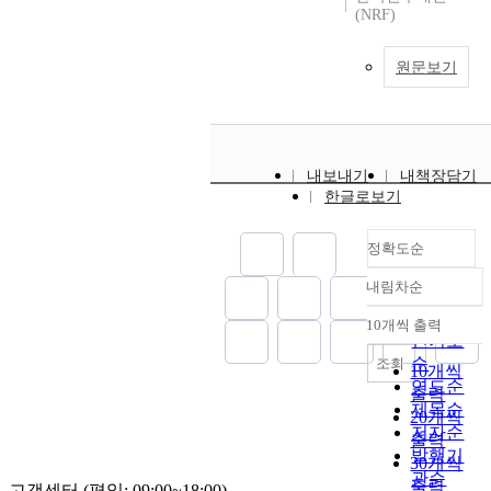
(NRF)
원문보기
내보내기
내책장담기
한글로보기
정확도순
내림차순
정확도
순
10개씩 출력
내림차순
인기도
순
조회
10개씩
연도순
출력
제목순
20개씩
저자순
출력
발행기
30개씩
관순
출력
고객센터 (평일: 09:00~18:00)