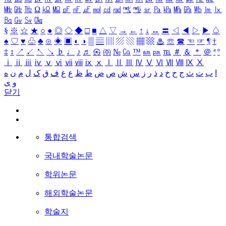
㎒
㎓
㎔
Ω
㏀
㏁
㎊
㎋
㎌
㏖
㏅
㎭
㎮
㎯
㏛
㎩
㎪
㎫
㎬
㏝
㏐
㏓
㏃
㏉
㏜
㏆
§
※
☆
★
○
●
◎
◇
◆
□
■
△
▽
→
←
↑
↓
↔
〓
◁
◀
▷
▶
♤
♠
♡
♥
♧
♣
⊙
◈
▣
◐
◑
▒
▤
▥
▨
▧
▦
▩
♨
☏
☎
☜
☞
¶
†
‡
↕
↗
↙
↖
↘
♭
♩
♪
♬
㉿
㈜
№
㏇
™
㏂
㏘
℡
＃
＆
＊
＠
ª
º
ⅰ
ⅱ
ⅲ
ⅳ
ⅴ
ⅵ
ⅶ
ⅷ
ⅸ
ⅹ
Ⅰ
Ⅱ
Ⅲ
Ⅳ
Ⅴ
Ⅵ
Ⅶ
Ⅷ
Ⅸ
Ⅹ
ا
ب
ت
ث
ج
ح
خ
د
ذ
ر
ز
س
ش
ص
ض
ط
ظ
ع
غ
ف
ق
ک
ل
م
ن
ه
و
ی
닫기
통합검색
국내학술논문
학위논문
해외학술논문
학술지