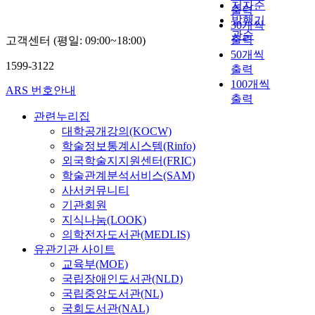
저자순
출력
발행기
30개씩
관순
출력
고객센터 (평일: 09:00~18:00)
50개씩
1599-3122
출력
100개씩
ARS 번호안내
출력
관련누리집
대학공개강의(KOCW)
학술정보통계시스템(Rinfo)
외국학술지지원센터(FRIC)
학술관계분석서비스(SAM)
사서커뮤니티
기관회원
지식나눔(LOOK)
의학전자도서관(MEDLIS)
유관기관 사이트
교육부(MOE)
국립장애인도서관(NLD)
국립중앙도서관(NL)
국회도서관(NAL)