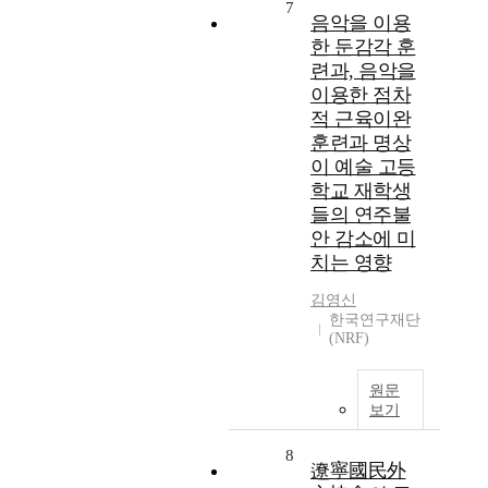
7
음악을 이용
한 둔감각 훈
련과, 음악을
이용한 점차
적 근육이완
훈련과 명상
이 예술 고등
학교 재학생
들의 연주불
안 감소에 미
치는 영향
김영신
한국연구재단
(NRF)
원문
보기
8
遼寧國民外