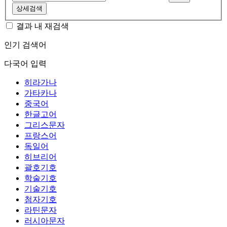
상세검색
결과 내 재검색
인기 검색어
다국어 입력
히라가나
가타카나
중국어
한글고어
그리스문자
프랑스어
독일어
히브리어
괄호기호
학술기호
기술기호
첨자기호
라틴문자
러시아문자