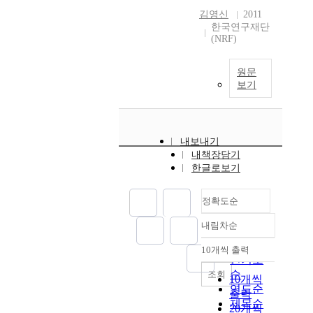
김영신
2011
한국연구재단
(NRF)
원문
보기
내보내기
내책장담기
한글로보기
정확도순
내림차순
정확도
순
10개씩 출력
내림차순
인기도
순
조회
10개씩
연도순
출력
제목순
20개씩