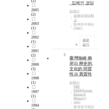
(2)
_도메인 코딩
2005
김영신
(2)
숙명여자대학
교
2003
한국연구재단
(1)
(NRF)
2002
원문
(1)
보기
2001
5
(2)
臺灣海峽 兩
岸의 歷史的,
2000
文化的 同質
(3)
性과 異質性
1998
(1)
김영신
NRF
KRM(Korean
1997
Research
(1)
Memory)
2003
1994
한국연구재단