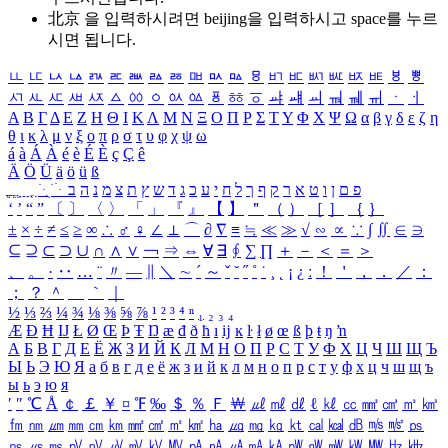
北京 을 입력하시려면
beijing
을 입력하시고 space를 누르
시면 됩니다.
ㅥ
ㅦ
ㅧ
ㅨ
ㅩ
ㅪ
ㅫ
ㅬ
ㅭ
ㅮ
ㅯ
ㅰ
ㅱ
ㅲ
ㅳ
ㅴ
ㅵ
ㅶ
ㅷ
ㅸ
ㅹ
ㅺ
ㅻ
ㅼ
ㅽ
ㅾ
ㅿ
ㆀ
ㆁ
ㆂ
ㆃ
ㆄ
ㆅ
ㆆ
ㆇ
ㆈ
ㆉ
ㆊ
ㆋ
ㆌ
ㆍ
ㆎ
Α
Β
Γ
Δ
Ε
Ζ
Η
Θ
Ι
Κ
Λ
Μ
Ν
Ξ
Ο
Π
Ρ
Σ
Τ
Υ
Φ
Χ
Ψ
Ω
α
β
γ
δ
ε
ζ
η
θ
ι
κ
λ
μ
ν
ξ
ο
π
ρ
σ
τ
υ
φ
χ
ψ
ω
á
à
Á
À
é
è
É
È
ç
Ç
ê
Ä
Ö
Ü
ä
ö
ü
ß
ְ
ֳ
ֲ
ֱ
ָ
ַ
ֵ
ֶ
ִ
ֹ
ּ
ֻ
ׂ
ׁ
ּ
ב
ה
נ
מ
צ
ת
ץ
ש
ד
ג
כ
ע
י
ח
ל
ך
ף
ק
ר
א
ט
ו
ן
ם
פ
‘
’
“
”
〔
〕
〈
〉
「
」
『
』
【
】
＂
（
）
［
］
｛
｝
±
×
÷
≠
≤
≥
∞
∴
♂
♀
∠
⊥
⌒
∂
∇
≡
≒
≪
≫
√
∽
∝
∵
∫
∬
∈
∋
⊆
⊇
⊂
⊃
∪
∩
∧
∨
￢
⇒
⇔
∀
∃
∮
∑
∏
＋
－
＜
＝
＞
、
。
·
‥
…
¨
〃
―
∥
＼
∼
´
～
ˇ
˘
˝
˚
˙
¸
˛
¡
¿
ː
！
＇
，
．
／
：
；
？
＾
＿
｀
｜
½
⅓
⅔
¼
¾
⅛
⅜
⅝
⅞
¹
²
³
⁴
ⁿ
₁
₂
₃
₄
Æ
Ð
Ħ
Ĳ
Ł
Ø
Œ
Þ
Ŧ
Ŋ
æ
đ
ð
ħ
ı
ĳ
ĸ
ŀ
ł
ø
œ
ß
þ
ŧ
ŋ
ŉ
А
Б
В
Г
Д
Е
Ё
Ж
З
И
Й
К
Л
М
Н
О
П
Р
С
Т
У
Ф
Х
Ц
Ч
Ш
Щ
Ъ
Ы
Ь
Э
Ю
Я
а
б
в
г
д
е
ё
ж
з
и
й
к
л
м
н
о
п
р
с
т
у
ф
х
ц
ч
ш
щ
ъ
ы
ь
э
ю
я
′
″
℃
Å
￠
￡
￥
¤
℉
‰
＄
％
Ｆ
￦
㎕
㎖
㎗
ℓ
㎘
㏄
㎣
㎤
㎥
㎦
㎙
㎚
㎛
㎜
㎝
㎞
㎟
㎠
㎡
㎢
㏊
㎍
㎎
㎏
㏏
㎈
㎉
㏈
㎧
㎨
㎰
㎱
㎲
㎳
㎴
㎵
㎶
㎷
㎸
㎹
㎀
㎁
㎂
㎃
㎄
㎺
㎻
㎽
㎾
㎿
㎐
㎑