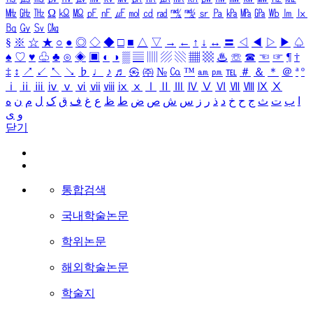
㎒
㎓
㎔
Ω
㏀
㏁
㎊
㎋
㎌
㏖
㏅
㎭
㎮
㎯
㏛
㎩
㎪
㎫
㎬
㏝
㏐
㏓
㏃
㏉
㏜
㏆
§
※
☆
★
○
●
◎
◇
◆
□
■
△
▽
→
←
↑
↓
↔
〓
◁
◀
▷
▶
♤
♠
♡
♥
♧
♣
⊙
◈
▣
◐
◑
▒
▤
▥
▨
▧
▦
▩
♨
☏
☎
☜
☞
¶
†
‡
↕
↗
↙
↖
↘
♭
♩
♪
♬
㉿
㈜
№
㏇
™
㏂
㏘
℡
＃
＆
＊
＠
ª
º
ⅰ
ⅱ
ⅲ
ⅳ
ⅴ
ⅵ
ⅶ
ⅷ
ⅸ
ⅹ
Ⅰ
Ⅱ
Ⅲ
Ⅳ
Ⅴ
Ⅵ
Ⅶ
Ⅷ
Ⅸ
Ⅹ
ا
ب
ت
ث
ج
ح
خ
د
ذ
ر
ز
س
ش
ص
ض
ط
ظ
ع
غ
ف
ق
ک
ل
م
ن
ه
و
ی
닫기
통합검색
국내학술논문
학위논문
해외학술논문
학술지