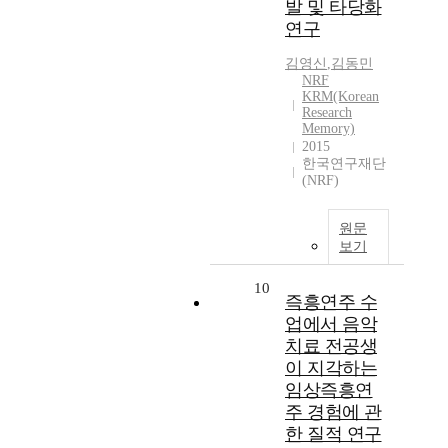
발 및 타당화
연구
김영신
,
김동민
NRF
KRM(Korean
Research
Memory)
2015
한국연구재단
(NRF)
원문
보기
10
즉흥연주 수
업에서 음악
치료 전공생
이 지각하는
임상즉흥연
주 경험에 관
한 질적 연구