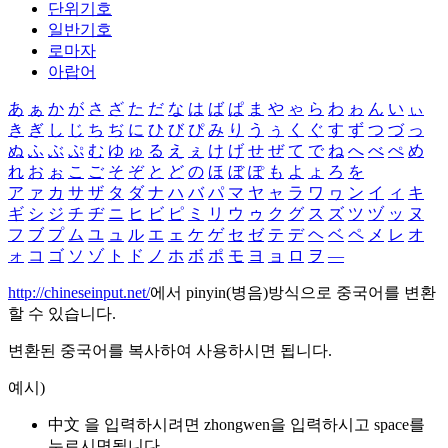
단위기호
일반기호
로마자
아랍어
あ
ぁ
か
が
さ
ざ
た
だ
な
は
ば
ぱ
ま
や
ゃ
ら
わ
ゎ
ん
い
ぃ
き
ぎ
し
じ
ち
ぢ
に
ひ
び
ぴ
み
り
う
ぅ
く
ぐ
す
ず
つ
づ
っ
ぬ
ふ
ぶ
ぷ
む
ゆ
ゅ
る
え
ぇ
け
げ
せ
ぜ
て
で
ね
へ
べ
ぺ
め
れ
お
ぉ
こ
ご
そ
ぞ
と
ど
の
ほ
ぼ
ぽ
も
よ
ょ
ろ
を
ア
ァ
カ
サ
ザ
タ
ダ
ナ
ハ
バ
パ
マ
ヤ
ャ
ラ
ワ
ヮ
ン
イ
ィ
キ
ギ
シ
ジ
チ
ヂ
ニ
ヒ
ビ
ピ
ミ
リ
ウ
ゥ
ク
グ
ス
ズ
ツ
ヅ
ッ
ヌ
フ
ブ
プ
ム
ユ
ュ
ル
エ
ェ
ケ
ゲ
セ
ゼ
テ
デ
ヘ
ベ
ペ
メ
レ
オ
ォ
コ
ゴ
ソ
ゾ
ト
ド
ノ
ホ
ボ
ポ
モ
ヨ
ョ
ロ
ヲ
―
http://chineseinput.net/
에서 pinyin(병음)방식으로 중국어를 변환
할 수 있습니다.
변환된 중국어를 복사하여 사용하시면 됩니다.
예시)
中文 을 입력하시려면
zhongwen
을 입력하시고 space를
누르시면됩니다.