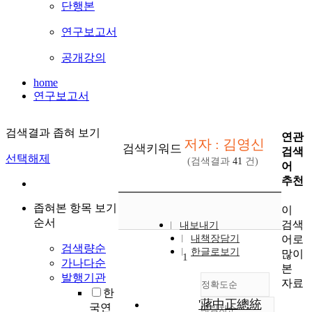
단행본
연구보고서
공개강의
home
연구보고서
검색결과 좁혀 보기
연관
저자 : 김영신
검색키워드
검색
선택해제
(검색결과
41
건)
어
추천
좁혀본 항목 보기
이
순서
검색
내보내기
어로
내책장담기
검색량순
한글로보기
많이
1
가나다순
본
발행기관
자료
정확도순
한
'蔣中正總統
국연
내림차순