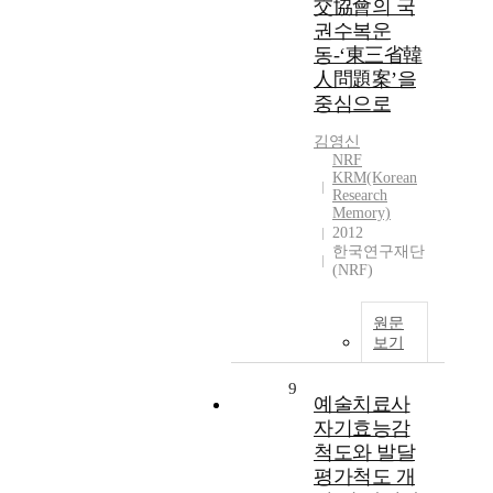
交協會의 국
권수복운
동-‘東三省韓
人問題案’을
중심으로
김영신
NRF
KRM(Korean
Research
Memory)
2012
한국연구재단
(NRF)
원문
보기
9
예술치료사
자기효능감
척도와 발달
평가척도 개