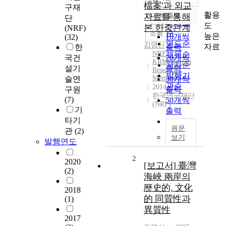
정확도
檔案'과 외교
구재
순
활용
자료를 통해
10개씩 출력
단
내림차순
인기도
도
본 한중관계
(NRF)
순
조회
높은
10개씩
(32)
연도순
김영신
자료
한
출력
NRF
제목순
국건
20개씩
KRM(Korean
저자순
설기
출력
Research
발행기
Memory)
술연
30개씩
관순
2014
구원
출력
한국연구재단
(7)
50개씩
(NRF)
기
출력
타기
100개씩
원문
관
(2)
출력
보기
발행연도
2
2020
[보고서] 臺灣
(2)
海峽 兩岸의
歷史的, 文化
2018
的 同質性과
(1)
異質性
2017