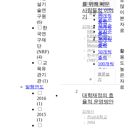
로
순
를 위해 싸운
10개씩 출력
설기
내림차순
많
인기도
사람들의 이야
술연
이
순
조회
10개씩
구원
기
본
연도순
출력
(6)
자
제목순
김재신
20개씩
한
료
저자순
NRF
출력
국연
KRM(Korean
발행기
30개씩
구재
Research
관순
Memory)
출력
단
활
2016
(NRF)
50개씩
한국연구재단
용
(4)
출력
(NRF)
교
도
100개씩
육유
높
출력
원문보
관기
은
기
관
(1)
자
발행연도
료
2
대학재정의 효
2016
율적 운영방안
(1)
김재신
2015
전남대학교
(1)
2004