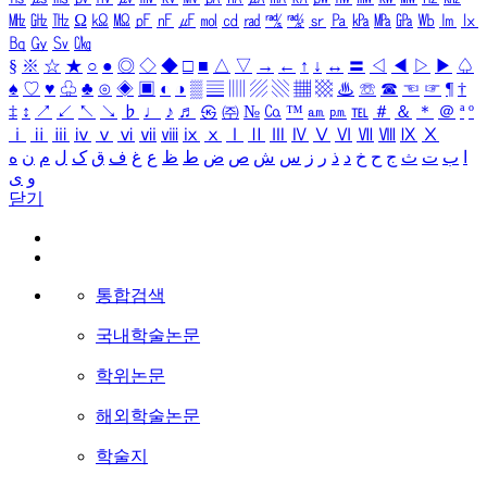
㎒
㎓
㎔
Ω
㏀
㏁
㎊
㎋
㎌
㏖
㏅
㎭
㎮
㎯
㏛
㎩
㎪
㎫
㎬
㏝
㏐
㏓
㏃
㏉
㏜
㏆
§
※
☆
★
○
●
◎
◇
◆
□
■
△
▽
→
←
↑
↓
↔
〓
◁
◀
▷
▶
♤
♠
♡
♥
♧
♣
⊙
◈
▣
◐
◑
▒
▤
▥
▨
▧
▦
▩
♨
☏
☎
☜
☞
¶
†
‡
↕
↗
↙
↖
↘
♭
♩
♪
♬
㉿
㈜
№
㏇
™
㏂
㏘
℡
＃
＆
＊
＠
ª
º
ⅰ
ⅱ
ⅲ
ⅳ
ⅴ
ⅵ
ⅶ
ⅷ
ⅸ
ⅹ
Ⅰ
Ⅱ
Ⅲ
Ⅳ
Ⅴ
Ⅵ
Ⅶ
Ⅷ
Ⅸ
Ⅹ
ا
ب
ت
ث
ج
ح
خ
د
ذ
ر
ز
س
ش
ص
ض
ط
ظ
ع
غ
ف
ق
ک
ل
م
ن
ه
و
ی
닫기
통합검색
국내학술논문
학위논문
해외학술논문
학술지