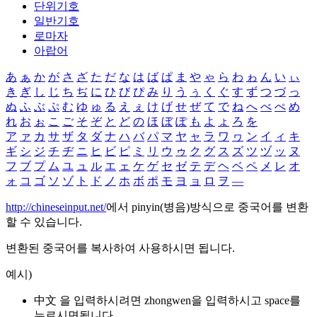
단위기호
일반기호
로마자
아랍어
あ
ぁ
か
が
さ
ざ
た
だ
な
は
ば
ぱ
ま
や
ゃ
ら
わ
ゎ
ん
い
ぃ
き
ぎ
し
じ
ち
ぢ
に
ひ
び
ぴ
み
り
う
ぅ
く
ぐ
す
ず
つ
づ
っ
ぬ
ふ
ぶ
ぷ
む
ゆ
ゅ
る
え
ぇ
け
げ
せ
ぜ
て
で
ね
へ
べ
ぺ
め
れ
お
ぉ
こ
ご
そ
ぞ
と
ど
の
ほ
ぼ
ぽ
も
よ
ょ
ろ
を
ア
ァ
カ
サ
ザ
タ
ダ
ナ
ハ
バ
パ
マ
ヤ
ャ
ラ
ワ
ヮ
ン
イ
ィ
キ
ギ
シ
ジ
チ
ヂ
ニ
ヒ
ビ
ピ
ミ
リ
ウ
ゥ
ク
グ
ス
ズ
ツ
ヅ
ッ
ヌ
フ
ブ
プ
ム
ユ
ュ
ル
エ
ェ
ケ
ゲ
セ
ゼ
テ
デ
ヘ
ベ
ペ
メ
レ
オ
ォ
コ
ゴ
ソ
ゾ
ト
ド
ノ
ホ
ボ
ポ
モ
ヨ
ョ
ロ
ヲ
―
http://chineseinput.net/
에서 pinyin(병음)방식으로 중국어를 변환
할 수 있습니다.
변환된 중국어를 복사하여 사용하시면 됩니다.
예시)
中文 을 입력하시려면
zhongwen
을 입력하시고 space를
누르시면됩니다.