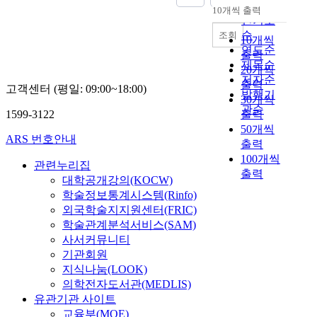
순
10개씩 출력
내림차순
인기도
순
조회
10개씩
연도순
출력
제목순
20개씩
저자순
출력
고객센터 (평일: 09:00~18:00)
발행기
30개씩
관순
1599-3122
출력
50개씩
ARS 번호안내
출력
100개씩
관련누리집
출력
대학공개강의(KOCW)
학술정보통계시스템(Rinfo)
외국학술지지원센터(FRIC)
학술관계분석서비스(SAM)
사서커뮤니티
기관회원
지식나눔(LOOK)
의학전자도서관(MEDLIS)
유관기관 사이트
교육부(MOE)