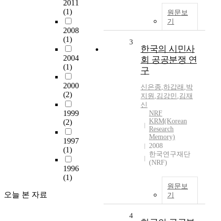
2011
(1)
원문보
기
2008
(1)
3
한국의 시민사
2004
회 공공분쟁 연
(1)
구
2000
신은종
,
하갑래
,
박
(2)
지원
,
김강민
,
김재
신
1999
NRF
KRM(Korean
(2)
Research
Memory)
1997
2008
(1)
한국연구재단
(NRF)
1996
(1)
원문보
오늘 본 자료
기
4