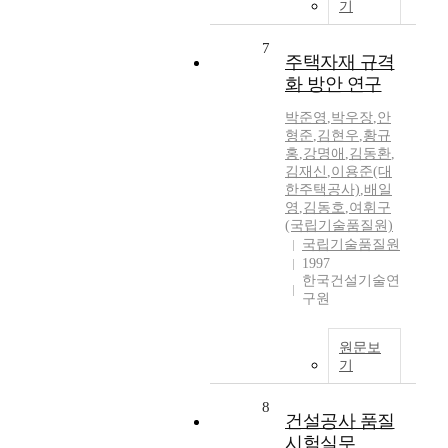
기
7
주택자재 규격
화 방안 연구
박준영
,
박우장
,
안
형준
,
김현우
,
황규
홍
,
강명애
,
김동환
,
김재신
,
이용준(대
한주택공사)
,
배일
영
,
김동호
,
여휘구
(국립기술품질원)
국립기술품질원
1997
한국건설기술연
구원
원문보
기
8
건설공사 품질
시험실무