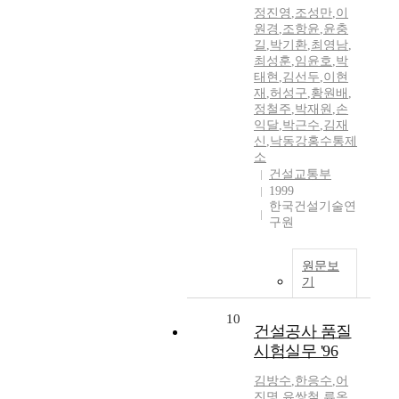
정진영
,
조성만
,
이
원경
,
조항윤
,
윤충
길
,
박기환
,
최영남
,
최성훈
,
임윤호
,
박
태현
,
김선두
,
이현
재
,
허성구
,
황원배
,
정철주
,
박재원
,
손
익달
,
박근수
,
김재
신
,
낙동강홍수통제
소
건설교통부
1999
한국건설기술연
구원
원문보
기
10
건설공사 품질
시험실무 '96
김방수
,
한응수
,
어
진명
,
유쌍철
,
류옥