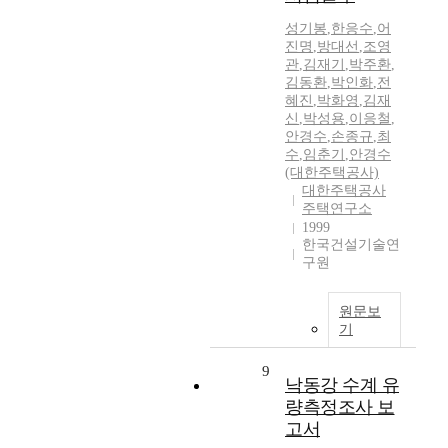
성기봉
,
한응수
,
어
진명
,
방대선
,
조영
관
,
김재기
,
박주환
,
김동환
,
박인화
,
전
혜진
,
박화영
,
김재
신
,
박성용
,
이응철
,
안경수
,
손종규
,
최
수
,
임춘기
,
안경수
(대한주택공사)
대한주택공사
주택연구소
1999
한국건설기술연
구원
원문보
기
9
낙동강 수계 유
량측정조사 보
고서