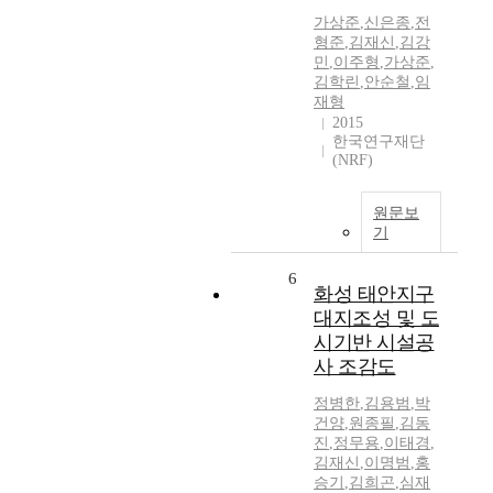
가상준
,
신은종
,
전
형준
,
김재신
,
김강
민
,
이주형
,
가상준
,
김학린
,
안순철
,
임
재형
2015
한국연구재단
(NRF)
원문보
기
6
화성 태안지구
대지조성 및 도
시기반 시설공
사 조감도
정병한
,
김용범
,
박
건양
,
원종필
,
김동
진
,
정무용
,
이태경
,
김재신
,
이명범
,
홍
승기
,
김희곤
,
심재