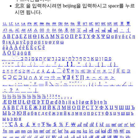
北京 을 입력하시려면
beijing
을 입력하시고 space를 누르
시면 됩니다.
ㅥ
ㅦ
ㅧ
ㅨ
ㅩ
ㅪ
ㅫ
ㅬ
ㅭ
ㅮ
ㅯ
ㅰ
ㅱ
ㅲ
ㅳ
ㅴ
ㅵ
ㅶ
ㅷ
ㅸ
ㅹ
ㅺ
ㅻ
ㅼ
ㅽ
ㅾ
ㅿ
ㆀ
ㆁ
ㆂ
ㆃ
ㆄ
ㆅ
ㆆ
ㆇ
ㆈ
ㆉ
ㆊ
ㆋ
ㆌ
ㆍ
ㆎ
Α
Β
Γ
Δ
Ε
Ζ
Η
Θ
Ι
Κ
Λ
Μ
Ν
Ξ
Ο
Π
Ρ
Σ
Τ
Υ
Φ
Χ
Ψ
Ω
α
β
γ
δ
ε
ζ
η
θ
ι
κ
λ
μ
ν
ξ
ο
π
ρ
σ
τ
υ
φ
χ
ψ
ω
á
à
Á
À
é
è
É
È
ç
Ç
ê
Ä
Ö
Ü
ä
ö
ü
ß
ְ
ֳ
ֲ
ֱ
ָ
ַ
ֵ
ֶ
ִ
ֹ
ּ
ֻ
ׂ
ׁ
ּ
ב
ה
נ
מ
צ
ת
ץ
ש
ד
ג
כ
ע
י
ח
ל
ך
ף
ק
ר
א
ט
ו
ן
ם
פ
‘
’
“
”
〔
〕
〈
〉
「
」
『
』
【
】
＂
（
）
［
］
｛
｝
±
×
÷
≠
≤
≥
∞
∴
♂
♀
∠
⊥
⌒
∂
∇
≡
≒
≪
≫
√
∽
∝
∵
∫
∬
∈
∋
⊆
⊇
⊂
⊃
∪
∩
∧
∨
￢
⇒
⇔
∀
∃
∮
∑
∏
＋
－
＜
＝
＞
、
。
·
‥
…
¨
〃
―
∥
＼
∼
´
～
ˇ
˘
˝
˚
˙
¸
˛
¡
¿
ː
！
＇
，
．
／
：
；
？
＾
＿
｀
｜
½
⅓
⅔
¼
¾
⅛
⅜
⅝
⅞
¹
²
³
⁴
ⁿ
₁
₂
₃
₄
Æ
Ð
Ħ
Ĳ
Ł
Ø
Œ
Þ
Ŧ
Ŋ
æ
đ
ð
ħ
ı
ĳ
ĸ
ŀ
ł
ø
œ
ß
þ
ŧ
ŋ
ŉ
А
Б
В
Г
Д
Е
Ё
Ж
З
И
Й
К
Л
М
Н
О
П
Р
С
Т
У
Ф
Х
Ц
Ч
Ш
Щ
Ъ
Ы
Ь
Э
Ю
Я
а
б
в
г
д
е
ё
ж
з
и
й
к
л
м
н
о
п
р
с
т
у
ф
х
ц
ч
ш
щ
ъ
ы
ь
э
ю
я
′
″
℃
Å
￠
￡
￥
¤
℉
‰
＄
％
Ｆ
￦
㎕
㎖
㎗
ℓ
㎘
㏄
㎣
㎤
㎥
㎦
㎙
㎚
㎛
㎜
㎝
㎞
㎟
㎠
㎡
㎢
㏊
㎍
㎎
㎏
㏏
㎈
㎉
㏈
㎧
㎨
㎰
㎱
㎲
㎳
㎴
㎵
㎶
㎷
㎸
㎹
㎀
㎁
㎂
㎃
㎄
㎺
㎻
㎽
㎾
㎿
㎐
㎑