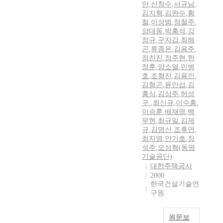
만
,
신창수
,
서규남
,
김지혁
,
김완수
,
황
철
,
이성범
,
정철주
,
양대동
,
박홍석
,
강
정규
,
구자갑
,
최해
곤
,
류종은
,
김용주
,
정찬진
,
정주현
,
한
정훈
,
양소열
,
민병
호
,
조형진
,
김용인
,
김형곤
,
윤만섭
,
김
홍식
,
김상주
,
허성
구.
,
최신규
,
이수홍
,
이승훈
,
배재명
,
백
무현
,
최규일
,
김제
규
,
김영신
,
조후연
,
최지영
,
안기호
,
장
석주
,
오성혁(동명
기술공단)
대한주택공사
2000
한국건설기술연
구원
원문보