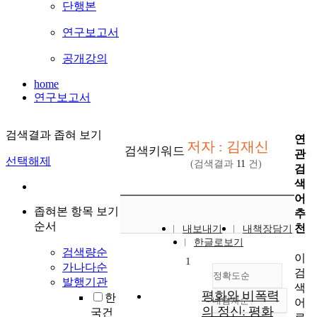
단행본
연구보고서
공개강의
home
연구보고서
검색결과 좁혀 보기
연
저자 : 김재신
검색키워드
관
선택해제
(검색결과
11
건)
검
색
어
좁혀본 항목 보기
추
순서
천
내보내기
내책장담기
한글로보기
검색량순
이
1
가나다순
검
정확도순
발행기관
색
평화와 비폭력
한
내림차순
어
정확도
의 정신: 평화
국건