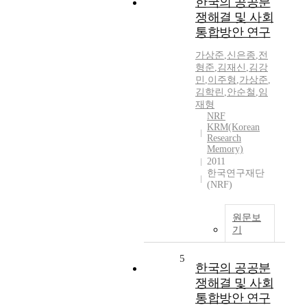
한국의 공공분
쟁해결 및 사회
통합방안 연구
가상준
,
신은종
,
전
형준
,
김재신
,
김강
민
,
이주형
,
가상준
,
김학린
,
안순철
,
임
재형
NRF
KRM(Korean
Research
Memory)
2011
한국연구재단
(NRF)
원문보
기
5
한국의 공공분
쟁해결 및 사회
통합방안 연구