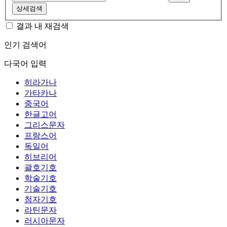
상세검색
결과 내 재검색
인기 검색어
다국어 입력
히라가나
가타카나
중국어
한글고어
그리스문자
프랑스어
독일어
히브리어
괄호기호
학술기호
기술기호
첨자기호
라틴문자
러시아문자