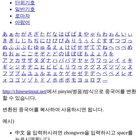
단위기호
일반기호
로마자
아랍어
あ
ぁ
か
が
さ
ざ
た
だ
な
は
ば
ぱ
ま
や
ゃ
ら
わ
ゎ
ん
い
ぃ
き
ぎ
し
じ
ち
ぢ
に
ひ
び
ぴ
み
り
う
ぅ
く
ぐ
す
ず
つ
づ
っ
ぬ
ふ
ぶ
ぷ
む
ゆ
ゅ
る
え
ぇ
け
げ
せ
ぜ
て
で
ね
へ
べ
ぺ
め
れ
お
ぉ
こ
ご
そ
ぞ
と
ど
の
ほ
ぼ
ぽ
も
よ
ょ
ろ
を
ア
ァ
カ
サ
ザ
タ
ダ
ナ
ハ
バ
パ
マ
ヤ
ャ
ラ
ワ
ヮ
ン
イ
ィ
キ
ギ
シ
ジ
チ
ヂ
ニ
ヒ
ビ
ピ
ミ
リ
ウ
ゥ
ク
グ
ス
ズ
ツ
ヅ
ッ
ヌ
フ
ブ
プ
ム
ユ
ュ
ル
エ
ェ
ケ
ゲ
セ
ゼ
テ
デ
ヘ
ベ
ペ
メ
レ
オ
ォ
コ
ゴ
ソ
ゾ
ト
ド
ノ
ホ
ボ
ポ
モ
ヨ
ョ
ロ
ヲ
―
http://chineseinput.net/
에서 pinyin(병음)방식으로 중국어를 변환
할 수 있습니다.
변환된 중국어를 복사하여 사용하시면 됩니다.
예시)
中文 을 입력하시려면
zhongwen
을 입력하시고 space를
누르시면됩니다.