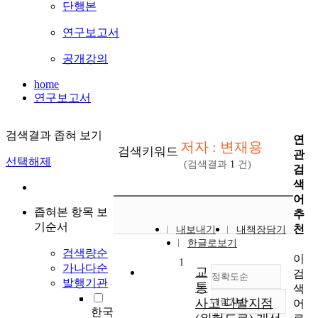
단행본
연구보고서
공개강의
home
연구보고서
검색결과 좁혀 보기
연
저자 : 변재용
검색키워드
관
선택해제
(검색결과
1
건)
검
색
어
좁혀본 항목 보
추
기순서
천
내보내기
내책장담기
한글로보기
검색량순
이
1
가나다순
교
검
정확도순
발행기관
통
색
사고 다발지점
내림차순
어
정확도
한국