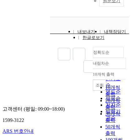
원문보기
내보내기
내책장담기
한글로보기
정확도순
내림차순
정확도
순
10개씩 출력
내림차순
인기도
순
조회
10개씩
연도순
출력
제목순
20개씩
저자순
출력
고객센터 (평일: 09:00~18:00)
발행기
30개씩
관순
1599-3122
출력
50개씩
ARS 번호안내
출력
100개씩