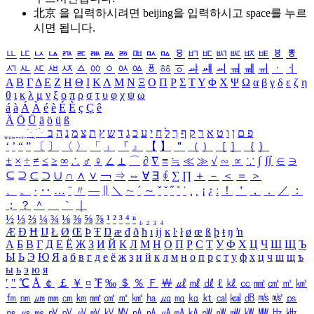
北京 을 입력하시려면
beijing
을 입력하시고 space를 누르
시면 됩니다.
ㅥ
ㅦ
ㅧ
ㅨ
ㅩ
ㅪ
ㅫ
ㅬ
ㅭ
ㅮ
ㅯ
ㅰ
ㅱ
ㅲ
ㅳ
ㅴ
ㅵ
ㅶ
ㅷ
ㅸ
ㅹ
ㅺ
ㅻ
ㅼ
ㅽ
ㅾ
ㅿ
ㆀ
ㆁ
ㆂ
ㆃ
ㆄ
ㆅ
ㆆ
ㆇ
ㆈ
ㆉ
ㆊ
ㆋ
ㆌ
ㆍ
ㆎ
Α
Β
Γ
Δ
Ε
Ζ
Η
Θ
Ι
Κ
Λ
Μ
Ν
Ξ
Ο
Π
Ρ
Σ
Τ
Υ
Φ
Χ
Ψ
Ω
α
β
γ
δ
ε
ζ
η
θ
ι
κ
λ
μ
ν
ξ
ο
π
ρ
σ
τ
υ
φ
χ
ψ
ω
á
à
Á
À
é
è
É
È
ç
Ç
ê
Ä
Ö
Ü
ä
ö
ü
ß
ְ
ֳ
ֲ
ֱ
ָ
ַ
ֵ
ֶ
ִ
ֹ
ּ
ֻ
ׂ
ׁ
ּ
ב
ה
נ
מ
צ
ת
ץ
ש
ד
ג
כ
ע
י
ח
ל
ך
ף
ק
ר
א
ט
ו
ן
ם
פ
‘
’
“
”
〔
〕
〈
〉
「
」
『
』
【
】
＂
（
）
［
］
｛
｝
±
×
÷
≠
≤
≥
∞
∴
♂
♀
∠
⊥
⌒
∂
∇
≡
≒
≪
≫
√
∽
∝
∵
∫
∬
∈
∋
⊆
⊇
⊂
⊃
∪
∩
∧
∨
￢
⇒
⇔
∀
∃
∮
∑
∏
＋
－
＜
＝
＞
、
。
·
‥
…
¨
〃
―
∥
＼
∼
´
～
ˇ
˘
˝
˚
˙
¸
˛
¡
¿
ː
！
＇
，
．
／
：
；
？
＾
＿
｀
｜
½
⅓
⅔
¼
¾
⅛
⅜
⅝
⅞
¹
²
³
⁴
ⁿ
₁
₂
₃
₄
Æ
Ð
Ħ
Ĳ
Ł
Ø
Œ
Þ
Ŧ
Ŋ
æ
đ
ð
ħ
ı
ĳ
ĸ
ŀ
ł
ø
œ
ß
þ
ŧ
ŋ
ŉ
А
Б
В
Г
Д
Е
Ё
Ж
З
И
Й
К
Л
М
Н
О
П
Р
С
Т
У
Ф
Х
Ц
Ч
Ш
Щ
Ъ
Ы
Ь
Э
Ю
Я
а
б
в
г
д
е
ё
ж
з
и
й
к
л
м
н
о
п
р
с
т
у
ф
х
ц
ч
ш
щ
ъ
ы
ь
э
ю
я
′
″
℃
Å
￠
￡
￥
¤
℉
‰
＄
％
Ｆ
￦
㎕
㎖
㎗
ℓ
㎘
㏄
㎣
㎤
㎥
㎦
㎙
㎚
㎛
㎜
㎝
㎞
㎟
㎠
㎡
㎢
㏊
㎍
㎎
㎏
㏏
㎈
㎉
㏈
㎧
㎨
㎰
㎱
㎲
㎳
㎴
㎵
㎶
㎷
㎸
㎹
㎀
㎁
㎂
㎃
㎄
㎺
㎻
㎽
㎾
㎿
㎐
㎑