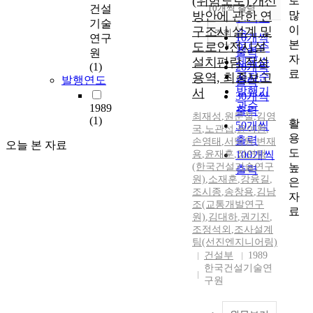
(위험도로) 개선
로
순
건설
10개씩 출력
내림차순
많
방안에 관한 연
인기도
기술
이
구조사 설계 및
순
조회
10개씩
연구
본
도로안전시설
연도순
출력
원
자
설치편람 작성
제목순
(1)
20개씩
료
용역, 최종보고
저자순
발행연도
출력
발행기
서
30개씩
관순
1989
출력
최재성
,
원문철
,
김영
(1)
활
50개씩
국
,
노관섭
,
윤여환
,
용
출력
손영태
,
서덕원
,
변재
오늘 본 자료
도
용
,
윤재훈
,
100개씩
정연택
높
(한국건설기술연구
출력
원)
,
소재훈
,
강융길
,
은
조시종
,
송창용
,
김남
자
조(교통개발연구
료
원)
,
김대하
,
권기진
,
조정석외
,
조사설계
팀(선진엔지니어링)
건설부
1989
한국건설기술연
구원