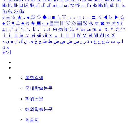
㎒
㎓
㎔
Ω
㏀
㏁
㎊
㎋
㎌
㏖
㏅
㎭
㎮
㎯
㏛
㎩
㎪
㎫
㎬
㏝
㏐
㏓
㏃
㏉
㏜
㏆
§
※
☆
★
○
●
◎
◇
◆
□
■
△
▽
→
←
↑
↓
↔
〓
◁
◀
▷
▶
♤
♠
♡
♥
♧
♣
⊙
◈
▣
◐
◑
▒
▤
▥
▨
▧
▦
▩
♨
☏
☎
☜
☞
¶
†
‡
↕
↗
↙
↖
↘
♭
♩
♪
♬
㉿
㈜
№
㏇
™
㏂
㏘
℡
＃
＆
＊
＠
ª
º
ⅰ
ⅱ
ⅲ
ⅳ
ⅴ
ⅵ
ⅶ
ⅷ
ⅸ
ⅹ
Ⅰ
Ⅱ
Ⅲ
Ⅳ
Ⅴ
Ⅵ
Ⅶ
Ⅷ
Ⅸ
Ⅹ
ا
ب
ت
ث
ج
ح
خ
د
ذ
ر
ز
س
ش
ص
ض
ط
ظ
ع
غ
ف
ق
ک
ل
م
ن
ه
و
ی
닫기
통합검색
국내학술논문
학위논문
해외학술논문
학술지