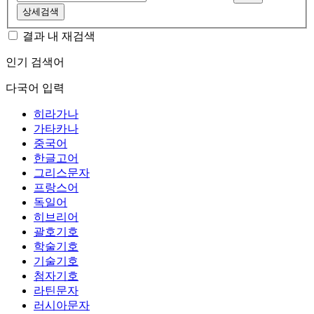
상세검색
결과 내 재검색
인기 검색어
다국어 입력
히라가나
가타카나
중국어
한글고어
그리스문자
프랑스어
독일어
히브리어
괄호기호
학술기호
기술기호
첨자기호
라틴문자
러시아문자