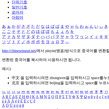
단위기호
일반기호
로마자
아랍어
あ
ぁ
か
が
さ
ざ
た
だ
な
は
ば
ぱ
ま
や
ゃ
ら
わ
ゎ
ん
い
ぃ
き
こ
ご
そ
ぞ
と
ど
の
ほ
ぼ
ぽ
も
よ
ょ
ろ
を
ア
ァ
カ
サ
ザ
タ
ダ
ナ
ハ
バ
パ
マ
ヤ
ャ
ラ
ワ
ヮ
ン
イ
ィ
キ
ギ
ソ
ゾ
ト
ド
ノ
ホ
ボ
ポ
モ
ヨ
ョ
ロ
ヲ
―
http://chineseinput.net/
에서 pinyin(병음)방식으로 중국어를 변환
변환된 중국어를 복사하여 사용하시면 됩니다.
예시)
中文 을 입력하시려면
zhongwen
을 입력하시고 space를
北京 을 입력하시려면
beijing
을 입력하시고 space를 누르
ㅥ
ㅦ
ㅧ
ㅨ
ㅩ
ㅪ
ㅫ
ㅬ
ㅭ
ㅮ
ㅯ
ㅰ
ㅱ
ㅲ
ㅳ
ㅴ
ㅵ
ㅶ
ㅷ
ㅸ
ㅹ
ㅺ
Α
Β
Γ
Δ
Ε
Ζ
Η
Θ
Ι
Κ
Λ
Μ
Ν
Ξ
Ο
Π
Ρ
Σ
Τ
Υ
Φ
Χ
Ψ
Ω
α
β
γ
δ
ε
ζ
η
á
à
Á
À
é
è
É
È
ç
Ç
ê
Ä
Ö
Ü
ä
ö
ü
ß