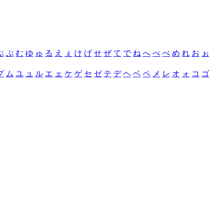
ぶ
ぷ
む
ゆ
ゅ
る
え
ぇ
け
げ
せ
ぜ
て
で
ね
へ
べ
ぺ
め
れ
お
ぉ
プ
ム
ユ
ュ
ル
エ
ェ
ケ
ゲ
セ
ゼ
テ
デ
ヘ
ベ
ペ
メ
レ
オ
ォ
コ
ゴ