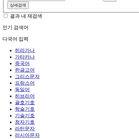
상세검색
결과 내 재검색
인기 검색어
다국어 입력
히라가나
가타카나
중국어
한글고어
그리스문자
프랑스어
독일어
히브리어
괄호기호
학술기호
기술기호
첨자기호
라틴문자
러시아문자