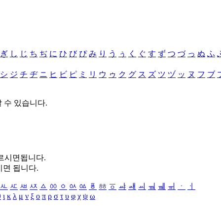
ぎ
し
じ
ち
ぢ
に
ひ
び
ぴ
み
り
う
ぅ
く
ぐ
す
ず
つ
づ
っ
ぬ
ふ
シ
ジ
チ
ヂ
ニ
ヒ
ビ
ピ
ミ
リ
ウ
ゥ
ク
グ
ス
ズ
ツ
ヅ
ッ
ヌ
フ
ブ
할 수 있습니다.
누르시면됩니다.
시면 됩니다.
ㅻ
ㅼ
ㅽ
ㅾ
ㅿ
ㆀ
ㆁ
ㆂ
ㆃ
ㆄ
ㆅ
ㆆ
ㆇ
ㆈ
ㆉ
ㆊ
ㆋ
ㆌ
ㆍ
ㆎ
θ
ι
κ
λ
μ
ν
ξ
ο
π
ρ
σ
τ
υ
φ
χ
ψ
ω