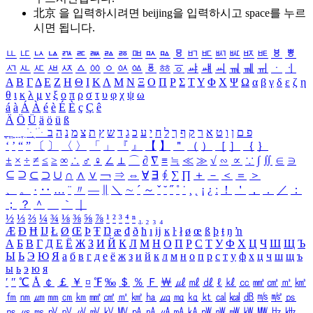
北京 을 입력하시려면
beijing
을 입력하시고 space를 누르
시면 됩니다.
ㅥ
ㅦ
ㅧ
ㅨ
ㅩ
ㅪ
ㅫ
ㅬ
ㅭ
ㅮ
ㅯ
ㅰ
ㅱ
ㅲ
ㅳ
ㅴ
ㅵ
ㅶ
ㅷ
ㅸ
ㅹ
ㅺ
ㅻ
ㅼ
ㅽ
ㅾ
ㅿ
ㆀ
ㆁ
ㆂ
ㆃ
ㆄ
ㆅ
ㆆ
ㆇ
ㆈ
ㆉ
ㆊ
ㆋ
ㆌ
ㆍ
ㆎ
Α
Β
Γ
Δ
Ε
Ζ
Η
Θ
Ι
Κ
Λ
Μ
Ν
Ξ
Ο
Π
Ρ
Σ
Τ
Υ
Φ
Χ
Ψ
Ω
α
β
γ
δ
ε
ζ
η
θ
ι
κ
λ
μ
ν
ξ
ο
π
ρ
σ
τ
υ
φ
χ
ψ
ω
á
à
Á
À
é
è
É
È
ç
Ç
ê
Ä
Ö
Ü
ä
ö
ü
ß
ְ
ֳ
ֲ
ֱ
ָ
ַ
ֵ
ֶ
ִ
ֹ
ּ
ֻ
ׂ
ׁ
ּ
ב
ה
נ
מ
צ
ת
ץ
ש
ד
ג
כ
ע
י
ח
ל
ך
ף
ק
ר
א
ט
ו
ן
ם
פ
‘
’
“
”
〔
〕
〈
〉
「
」
『
』
【
】
＂
（
）
［
］
｛
｝
±
×
÷
≠
≤
≥
∞
∴
♂
♀
∠
⊥
⌒
∂
∇
≡
≒
≪
≫
√
∽
∝
∵
∫
∬
∈
∋
⊆
⊇
⊂
⊃
∪
∩
∧
∨
￢
⇒
⇔
∀
∃
∮
∑
∏
＋
－
＜
＝
＞
、
。
·
‥
…
¨
〃
―
∥
＼
∼
´
～
ˇ
˘
˝
˚
˙
¸
˛
¡
¿
ː
！
＇
，
．
／
：
；
？
＾
＿
｀
｜
½
⅓
⅔
¼
¾
⅛
⅜
⅝
⅞
¹
²
³
⁴
ⁿ
₁
₂
₃
₄
Æ
Ð
Ħ
Ĳ
Ł
Ø
Œ
Þ
Ŧ
Ŋ
æ
đ
ð
ħ
ı
ĳ
ĸ
ŀ
ł
ø
œ
ß
þ
ŧ
ŋ
ŉ
А
Б
В
Г
Д
Е
Ё
Ж
З
И
Й
К
Л
М
Н
О
П
Р
С
Т
У
Ф
Х
Ц
Ч
Ш
Щ
Ъ
Ы
Ь
Э
Ю
Я
а
б
в
г
д
е
ё
ж
з
и
й
к
л
м
н
о
п
р
с
т
у
ф
х
ц
ч
ш
щ
ъ
ы
ь
э
ю
я
′
″
℃
Å
￠
￡
￥
¤
℉
‰
＄
％
Ｆ
￦
㎕
㎖
㎗
ℓ
㎘
㏄
㎣
㎤
㎥
㎦
㎙
㎚
㎛
㎜
㎝
㎞
㎟
㎠
㎡
㎢
㏊
㎍
㎎
㎏
㏏
㎈
㎉
㏈
㎧
㎨
㎰
㎱
㎲
㎳
㎴
㎵
㎶
㎷
㎸
㎹
㎀
㎁
㎂
㎃
㎄
㎺
㎻
㎽
㎾
㎿
㎐
㎑