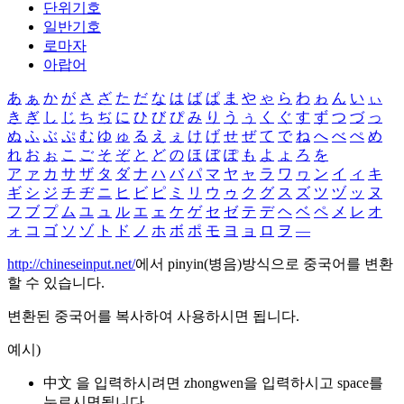
단위기호
일반기호
로마자
아랍어
あ
ぁ
か
が
さ
ざ
た
だ
な
は
ば
ぱ
ま
や
ゃ
ら
わ
ゎ
ん
い
ぃ
き
ぎ
し
じ
ち
ぢ
に
ひ
び
ぴ
み
り
う
ぅ
く
ぐ
す
ず
つ
づ
っ
ぬ
ふ
ぶ
ぷ
む
ゆ
ゅ
る
え
ぇ
け
げ
せ
ぜ
て
で
ね
へ
べ
ぺ
め
れ
お
ぉ
こ
ご
そ
ぞ
と
ど
の
ほ
ぼ
ぽ
も
よ
ょ
ろ
を
ア
ァ
カ
サ
ザ
タ
ダ
ナ
ハ
バ
パ
マ
ヤ
ャ
ラ
ワ
ヮ
ン
イ
ィ
キ
ギ
シ
ジ
チ
ヂ
ニ
ヒ
ビ
ピ
ミ
リ
ウ
ゥ
ク
グ
ス
ズ
ツ
ヅ
ッ
ヌ
フ
ブ
プ
ム
ユ
ュ
ル
エ
ェ
ケ
ゲ
セ
ゼ
テ
デ
ヘ
ベ
ペ
メ
レ
オ
ォ
コ
ゴ
ソ
ゾ
ト
ド
ノ
ホ
ボ
ポ
モ
ヨ
ョ
ロ
ヲ
―
http://chineseinput.net/
에서 pinyin(병음)방식으로 중국어를 변환
할 수 있습니다.
변환된 중국어를 복사하여 사용하시면 됩니다.
예시)
中文 을 입력하시려면
zhongwen
을 입력하시고 space를
누르시면됩니다.