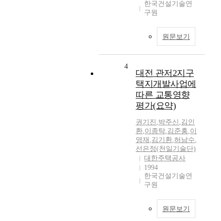
한국건설기술연
구원
원문보기
4
대전 관저2지구
택지개발사업에
따른 교통영향
평가(요약)
권기진
,
박주신
,
김인
환
,
이종탁
,
김준홍
,
이
영재
,
김기환
,
허남수
,
선은정(천일기술단)
대한주택공사
1994
한국건설기술연
구원
원문보기