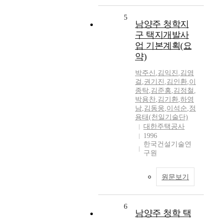
5
남양주 청학지
구 택지개발사
업 기본계획(요
약)
박주신
,
김익진
,
김영
걸
,
권기진
,
김인환
,
이
종탁
,
김준홍
,
김정철
,
박용찬
,
김기환
,
하영
남
,
김동웅
,
이석순
,
정
용태(천일기술단)
대한주택공사
1996
한국건설기술연
구원
원문보기
6
남양주 청학 택