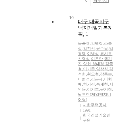
원문보기
10
대구 대곡지구
택지개발기본계
획, 1
윤중경
,
김택철
,
소충
섭
,
김진선
,
윤수용
,
임
경택
,
이병삼
,
류시호
,
신영식
,
이운란
,
권기
진
,
양현
,
성대경
,
김국
철
,
이기준
,
임상식
,
김
석희
,
황오현
,
강동순
,
이희성
,
김근재
,
이형
배
,
한기선
,
송재천
,
지
인용
,
이기호
,
윤기창
,
남부현(제일엔지니
어링)
대한주택공사
1991
한국건설기술연
구원