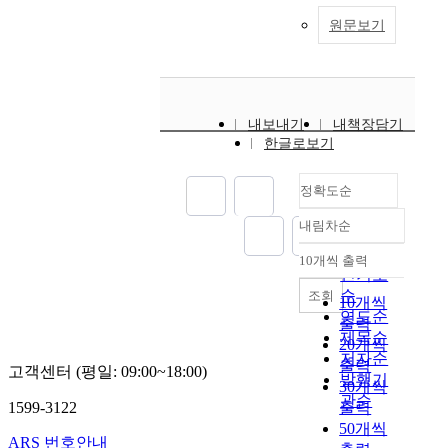
원문보기
내보내기
내책장담기
한글로보기
정확도순
내림차순
정확도
순
10개씩 출력
내림차순
인기도
순
조회
10개씩
연도순
출력
제목순
20개씩
저자순
출력
고객센터 (평일: 09:00~18:00)
발행기
30개씩
관순
1599-3122
출력
50개씩
ARS 번호안내