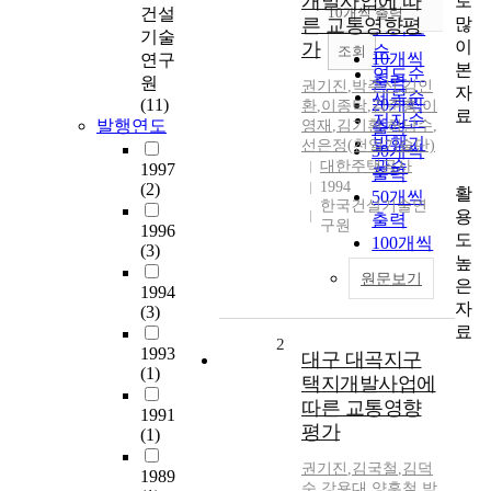
개발사업에 따
로
순
건설
10개씩 출력
내림차순
많
른 교통영향평
인기도
기술
이
가
순
조회
10개씩
연구
본
연도순
출력
원
권기진
,
박주신
,
김인
자
제목순
(11)
20개씩
환
,
이종탁
,
김준홍
,
이
료
저자순
발행연도
영재
,
김기환
,
허남수
,
출력
발행기
선은정(천일기술단)
30개씩
관순
대한주택공사
1997
출력
1994
(2)
활
50개씩
한국건설기술연
용
출력
구원
1996
도
100개씩
(3)
높
출력
원문보기
은
1994
자
(3)
료
2
1993
대구 대곡지구
(1)
택지개발사업에
따른 교통영향
1991
평가
(1)
권기진
,
김국철
,
김덕
1989
순
,
강용대
,
양훈철
,
박