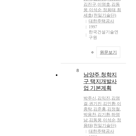
김진구
,
이영호
,
김동
웅
,
이석순
,
정용태
,
최
세호(천일기술단)
대한주택공사
1997
한국건설기술연
구원
원문보기
8
남양주 청학지
구 택지개발사
업 기본계획
박주신
,
김익진
,
김영
걸
,
권기진
,
김인환
,
이
종탁
,
김준홍
,
김정철
,
박용찬
,
김기환
,
하영
남
,
김동웅
,
이석순
,
정
용태(천일기술단)
대한주택공사