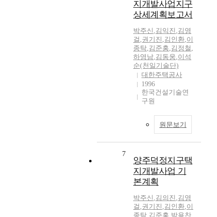
지개발사업지구
상세계획보고서
박주신
,
김익진
,
김영
걸
,
권기진
,
김인환
,
이
종탁
,
김준홍
,
김정철
,
하영남
,
김동웅
,
이석
순(천일기술단)
대한주택공사
1996
한국건설기술연
구원
원문보기
7
양주덕정지구택
지개발사업 기
본계획
박주신
,
김의진
,
김영
걸
,
권기진
,
김인환
,
이
종탁
,
깁준홍
,
박용찬
,