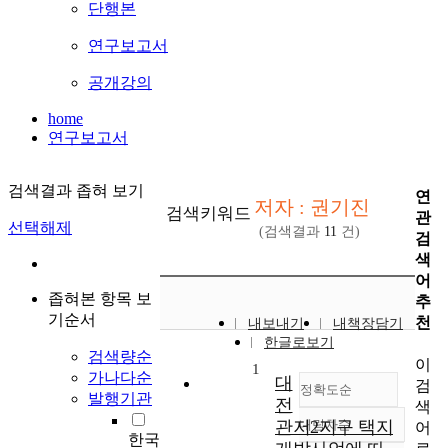
단행본
연구보고서
공개강의
home
연구보고서
검색결과 좁혀 보기
연
저자 : 권기진
검색키워드
관
선택해제
(검색결과
11
건)
검
색
어
좁혀본 항목 보
추
기순서
천
내보내기
내책장담기
한글로보기
검색량순
이
1
가나다순
대
검
정확도순
발행기관
전
색
관저2지구 택지
내림차순
어
정확도
한국