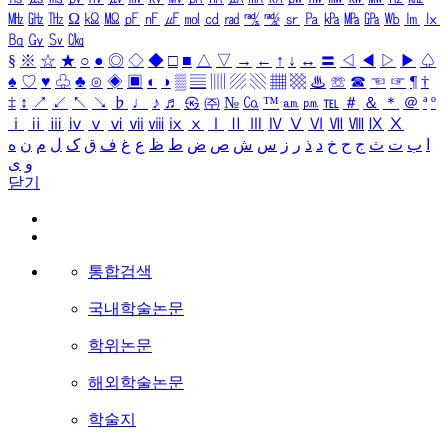
㎒
㎓
㎔
Ω
㏀
㏁
㎊
㎋
㎌
㏖
㏅
㎭
㎮
㎯
㏛
㎩
㎪
㎫
㎬
㏝
㏐
㏓
㏃
㏉
㏜
㏆
§
※
☆
★
○
●
◎
◇
◆
□
■
△
▽
→
←
↑
↓
↔
〓
◁
◀
▷
▶
♤
♠
♡
♥
♧
♣
⊙
◈
▣
◐
◑
▒
▤
▥
▨
▧
▦
▩
♨
☏
☎
☜
☞
¶
†
‡
↕
↗
↙
↖
↘
♭
♩
♪
♬
㉿
㈜
№
㏇
™
㏂
㏘
℡
＃
＆
＊
＠
ª
º
ⅰ
ⅱ
ⅲ
ⅳ
ⅴ
ⅵ
ⅶ
ⅷ
ⅸ
ⅹ
Ⅰ
Ⅱ
Ⅲ
Ⅳ
Ⅴ
Ⅵ
Ⅶ
Ⅷ
Ⅸ
Ⅹ
ا
ب
ت
ث
ج
ح
خ
د
ذ
ر
ز
س
ش
ص
ض
ط
ظ
ع
غ
ف
ق
ک
ل
م
ن
ه
و
ی
닫기
통합검색
국내학술논문
학위논문
해외학술논문
학술지