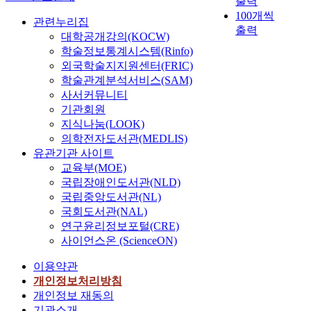
출력
100개씩
관련누리집
출력
대학공개강의(KOCW)
학술정보통계시스템(Rinfo)
외국학술지지원센터(FRIC)
학술관계분석서비스(SAM)
사서커뮤니티
기관회원
지식나눔(LOOK)
의학전자도서관(MEDLIS)
유관기관 사이트
교육부(MOE)
국립장애인도서관(NLD)
국립중앙도서관(NL)
국회도서관(NAL)
연구윤리정보포털(CRE)
사이언스온 (ScienceON)
이용약관
개인정보처리방침
개인정보 재동의
기관소개