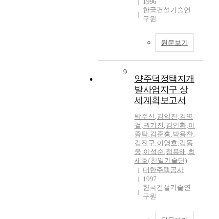
1996
한국건설기술연
구원
원문보기
9
양주덕정택지개
발사업지구 상
세계획보고서
박주신
,
김익진
,
김영
걸
,
권기진
,
김인환
,
이
종탁
,
김준홍
,
박용찬
,
김진구
,
이영호
,
김동
웅
,
이석순
,
정용태
,
최
세호(천일기술단)
대한주택공사
1997
한국건설기술연
구원