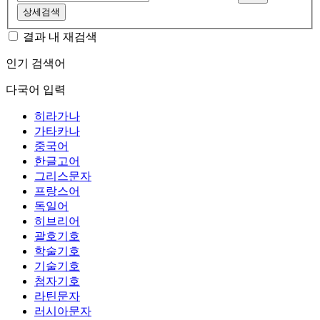
상세검색
결과 내 재검색
인기 검색어
다국어 입력
히라가나
가타카나
중국어
한글고어
그리스문자
프랑스어
독일어
히브리어
괄호기호
학술기호
기술기호
첨자기호
라틴문자
러시아문자