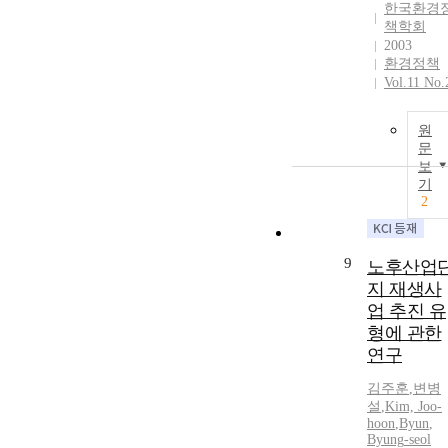
한국환경
책학회
2003
환경정책
Vol.11 No.
원
문
보
기
2
9
노후산업
지 재생사
업 추진 유
형에 관한
연구
김주훈
,
변병
설
,
Kim, Joo-
hoon
,
Byun
,
Byung
-
seol