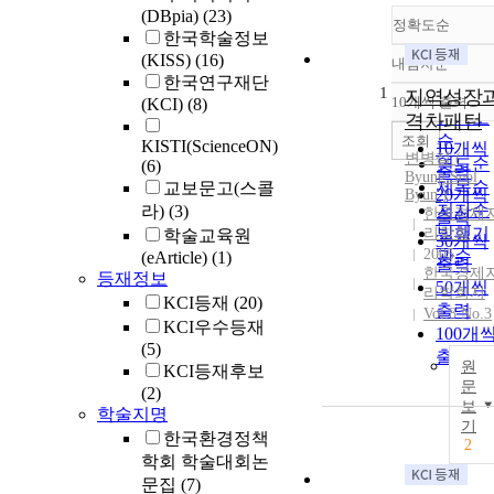
(DBpia)
(23)
정확도순
한국학술정보
(KISS)
(16)
내림차순
정확도
한국연구재단
1
순
지역성장
10개씩 출력
(KCI)
(8)
내림차
인기도
격차패턴
순
조회
KISTI(ScienceON)
10개씩
변병설
(
연도순
(6)
출력
Byung
Seol
제목순
교보문고(스콜
20개씩
Byun
)
저자순
라)
(3)
한국경제
출력
발행기
리학회
학술교육원
30개씩
2005
관순
(eArticle)
(1)
출력
한국경제
등재정보
50개씩
리학회지
KCI등재
(20)
출력
Vol.8 No.3
KCI우수등재
100개
(5)
출력
원
KCI등재후보
문
(2)
보
학술지명
기
한국환경정책
2
학회 학술대회논
문집
(7)