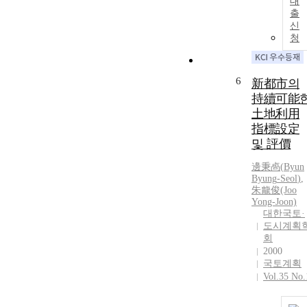
대
출
신
청
6
新都市의
持續可能
土地利用
指標設定
및 評價
邊秉卨(
Byun
Byung
-
Seol
)
,
朱龍俊(Joo
Yong-Joon)
대한국토·
도시계획
회
2000
국토계획
Vol.35 No.