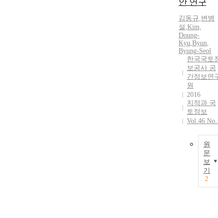
안 연구
김동규
,
변병
설
,
Kim,
Doung-
Kyu
,
Byun
,
Byung
-
Seol
한국국토
보공사 공
간정보연
원
2016
지적과 국
토정보
Vol.46 No.
원
문
보
기
2