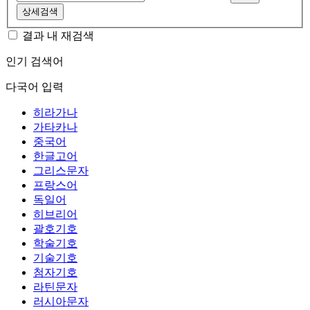
상세검색
결과 내 재검색
인기 검색어
다국어 입력
히라가나
가타카나
중국어
한글고어
그리스문자
프랑스어
독일어
히브리어
괄호기호
학술기호
기술기호
첨자기호
라틴문자
러시아문자