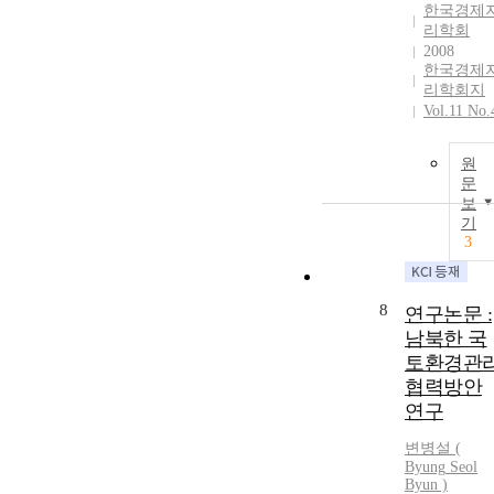
한국경제
리학회
2008
한국경제
리학회지
Vol.11 No.
원
문
보
기
3
8
연구논문 :
남북한 국
토환경관
협력방안
연구
변병설
(
Byung
Seol
Byun
)