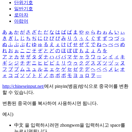
단위기호
일반기호
로마자
아랍어
あ
ぁ
か
が
さ
ざ
た
だ
な
は
ば
ぱ
ま
や
ゃ
ら
わ
ゎ
ん
い
ぃ
き
ぎ
し
じ
ち
ぢ
に
ひ
び
ぴ
み
り
う
ぅ
く
ぐ
す
ず
つ
づ
っ
ぬ
ふ
ぶ
ぷ
む
ゆ
ゅ
る
え
ぇ
け
げ
せ
ぜ
て
で
ね
へ
べ
ぺ
め
れ
お
ぉ
こ
ご
そ
ぞ
と
ど
の
ほ
ぼ
ぽ
も
よ
ょ
ろ
を
ア
ァ
カ
サ
ザ
タ
ダ
ナ
ハ
バ
パ
マ
ヤ
ャ
ラ
ワ
ヮ
ン
イ
ィ
キ
ギ
シ
ジ
チ
ヂ
ニ
ヒ
ビ
ピ
ミ
リ
ウ
ゥ
ク
グ
ス
ズ
ツ
ヅ
ッ
ヌ
フ
ブ
プ
ム
ユ
ュ
ル
エ
ェ
ケ
ゲ
セ
ゼ
テ
デ
ヘ
ベ
ペ
メ
レ
オ
ォ
コ
ゴ
ソ
ゾ
ト
ド
ノ
ホ
ボ
ポ
モ
ヨ
ョ
ロ
ヲ
―
http://chineseinput.net/
에서 pinyin(병음)방식으로 중국어를 변환
할 수 있습니다.
변환된 중국어를 복사하여 사용하시면 됩니다.
예시)
中文 을 입력하시려면
zhongwen
을 입력하시고 space를
누르시면됩니다.