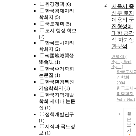
환경정책
(6)
2
서울시 중
한국경제지리
심부 토지
학회지
(5)
이용의 군
국토계획
(5)
집형성에
도시 행정 학보
대한 공간
(2)
적 자기상
한국도시지리
관분석
학회지
(2)
韓國地域開發
변병설
(
學會誌
(1)
Byung
Seol
Byun
)
한국주거학회
한국도시
논문집
(1)
리학회
한국환경복원
2004
기술학회지
(1)
한국도시
리학회지
한국지역개발
Vol.7 No.1
학회 세미나 논문
집
(1)
정책개발연구
원
문
(1)
보
지적과 국토정
기
보
(1)
2