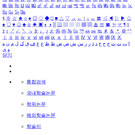
㎒
㎓
㎔
Ω
㏀
㏁
㎊
㎋
㎌
㏖
㏅
㎭
㎮
㎯
㏛
㎩
㎪
㎫
㎬
㏝
㏐
㏓
㏃
㏉
㏜
㏆
§
※
☆
★
○
●
◎
◇
◆
□
■
△
▽
→
←
↑
↓
↔
〓
◁
◀
▷
▶
♤
♠
♡
♥
♧
♣
⊙
◈
▣
◐
◑
▒
▤
▥
▨
▧
▦
▩
♨
☏
☎
☜
☞
¶
†
‡
↕
↗
↙
↖
↘
♭
♩
♪
♬
㉿
㈜
№
㏇
™
㏂
㏘
℡
＃
＆
＊
＠
ª
º
ⅰ
ⅱ
ⅲ
ⅳ
ⅴ
ⅵ
ⅶ
ⅷ
ⅸ
ⅹ
Ⅰ
Ⅱ
Ⅲ
Ⅳ
Ⅴ
Ⅵ
Ⅶ
Ⅷ
Ⅸ
Ⅹ
ا
ب
ت
ث
ج
ح
خ
د
ذ
ر
ز
س
ش
ص
ض
ط
ظ
ع
غ
ف
ق
ک
ل
م
ن
ه
و
ی
닫기
통합검색
국내학술논문
학위논문
해외학술논문
학술지