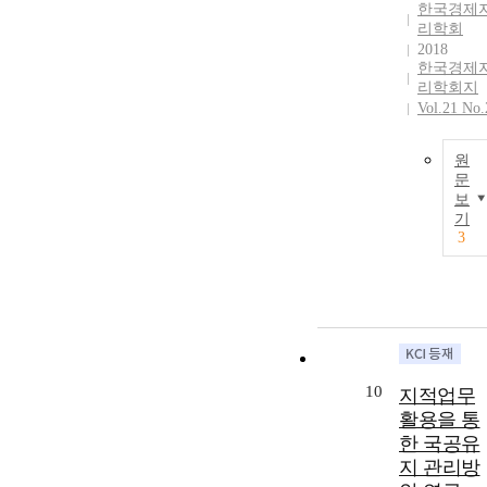
한국경제
리학회
2018
한국경제
리학회지
Vol.21 No.
원
문
보
기
3
10
지적업무
활용을 통
한 국공유
지 관리방