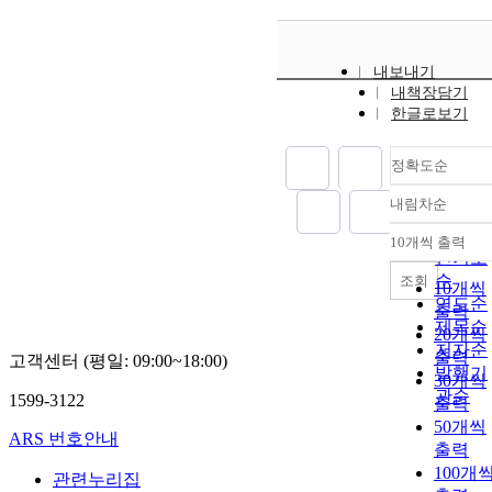
내보내기
내책장담기
한글로보기
정확도순
내림차순
정확도
순
10개씩 출력
내림차
인기도
순
조회
10개씩
연도순
출력
제목순
20개씩
저자순
출력
고객센터 (평일: 09:00~18:00)
발행기
30개씩
관순
1599-3122
출력
50개씩
ARS 번호안내
출력
100개
관련누리집