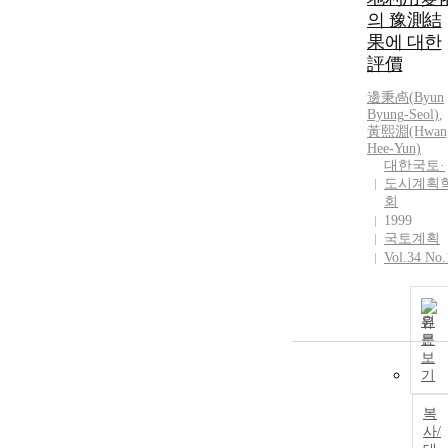
의 豫測結
果에 대한
評價
邊秉卨(
Byun
Byung
-
Seol
)
,
黃熙淵(Hwan
Hee-Yun)
대한국토·
도시계획
회
1999
국토계획
Vol.34 No.
원
문
보
기
복
사/