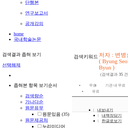
단행본
연구보고서
공개강의
home
국내학술논문
저자 : 변병
검색결과 좁혀 보기
검색키워드
( Byung Seo
선택해제
Byun )
(검색결과
35
건
좁혀본 항목 보기순서
무료
기관 내 무료
유료
검색량순
가나다순
원문유무
내보내기
원문있음
(35)
내책장담기
원문제공처
한글로보기
누리미디어