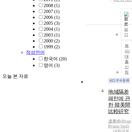
2008
(1)
2007
(1)
2006
(1)
원
2005
(3)
문
2004
(1)
보
2003
(1)
기
2000
(2)
복
1999
(2)
사/
작성언어
대
한국어
(20)
출
영어
(3)
신
청
오늘 본 자료
4
地域隔差
패턴에 관
한 韓美間
比較硏究
邊秉卨(
Byun
Byung
-
Seol
)
대한국토·