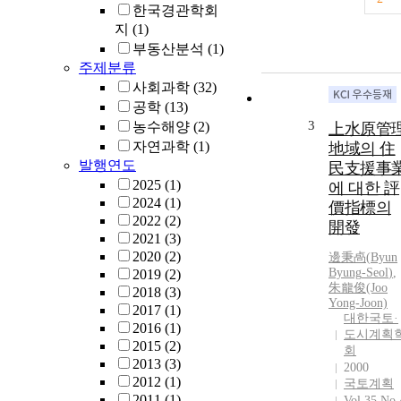
한국경관학회
지
(1)
부동산분석
(1)
주제분류
사회과학
(32)
공학
(13)
3
농수해양
(2)
上水原管
자연과학
(1)
地域의 住
발행연도
民支援事
2025
(1)
에 대한 評
2024
(1)
價指標의
2022
(2)
開發
2021
(3)
2020
(2)
邊秉卨(
Byun
Byung
-
Seol
)
,
2019
(2)
朱龍俊(Joo
2018
(3)
Yong-Joon)
2017
(1)
대한국토·
2016
(1)
도시계획
2015
(2)
회
2013
(3)
2000
2012
(1)
국토계획
2011
(1)
Vol.35 No.