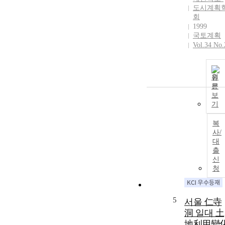
도시계획
회
1999
국토계획
Vol.34 No.
원
문
보
기
복
사/
대
출
신
청
5
서울 仁寺
洞 일대 土
地利用變