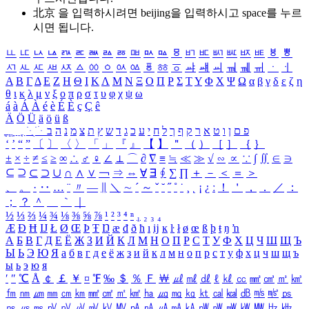
北京 을 입력하시려면
beijing
을 입력하시고 space를 누르
시면 됩니다.
ㅥ
ㅦ
ㅧ
ㅨ
ㅩ
ㅪ
ㅫ
ㅬ
ㅭ
ㅮ
ㅯ
ㅰ
ㅱ
ㅲ
ㅳ
ㅴ
ㅵ
ㅶ
ㅷ
ㅸ
ㅹ
ㅺ
ㅻ
ㅼ
ㅽ
ㅾ
ㅿ
ㆀ
ㆁ
ㆂ
ㆃ
ㆄ
ㆅ
ㆆ
ㆇ
ㆈ
ㆉ
ㆊ
ㆋ
ㆌ
ㆍ
ㆎ
Α
Β
Γ
Δ
Ε
Ζ
Η
Θ
Ι
Κ
Λ
Μ
Ν
Ξ
Ο
Π
Ρ
Σ
Τ
Υ
Φ
Χ
Ψ
Ω
α
β
γ
δ
ε
ζ
η
θ
ι
κ
λ
μ
ν
ξ
ο
π
ρ
σ
τ
υ
φ
χ
ψ
ω
á
à
Á
À
é
è
É
È
ç
Ç
ê
Ä
Ö
Ü
ä
ö
ü
ß
ְ
ֳ
ֲ
ֱ
ָ
ַ
ֵ
ֶ
ִ
ֹ
ּ
ֻ
ׂ
ׁ
ּ
ב
ה
נ
מ
צ
ת
ץ
ש
ד
ג
כ
ע
י
ח
ל
ך
ף
ק
ר
א
ט
ו
ן
ם
פ
‘
’
“
”
〔
〕
〈
〉
「
」
『
』
【
】
＂
（
）
［
］
｛
｝
±
×
÷
≠
≤
≥
∞
∴
♂
♀
∠
⊥
⌒
∂
∇
≡
≒
≪
≫
√
∽
∝
∵
∫
∬
∈
∋
⊆
⊇
⊂
⊃
∪
∩
∧
∨
￢
⇒
⇔
∀
∃
∮
∑
∏
＋
－
＜
＝
＞
、
。
·
‥
…
¨
〃
―
∥
＼
∼
´
～
ˇ
˘
˝
˚
˙
¸
˛
¡
¿
ː
！
＇
，
．
／
：
；
？
＾
＿
｀
｜
½
⅓
⅔
¼
¾
⅛
⅜
⅝
⅞
¹
²
³
⁴
ⁿ
₁
₂
₃
₄
Æ
Ð
Ħ
Ĳ
Ł
Ø
Œ
Þ
Ŧ
Ŋ
æ
đ
ð
ħ
ı
ĳ
ĸ
ŀ
ł
ø
œ
ß
þ
ŧ
ŋ
ŉ
А
Б
В
Г
Д
Е
Ё
Ж
З
И
Й
К
Л
М
Н
О
П
Р
С
Т
У
Ф
Х
Ц
Ч
Ш
Щ
Ъ
Ы
Ь
Э
Ю
Я
а
б
в
г
д
е
ё
ж
з
и
й
к
л
м
н
о
п
р
с
т
у
ф
х
ц
ч
ш
щ
ъ
ы
ь
э
ю
я
′
″
℃
Å
￠
￡
￥
¤
℉
‰
＄
％
Ｆ
￦
㎕
㎖
㎗
ℓ
㎘
㏄
㎣
㎤
㎥
㎦
㎙
㎚
㎛
㎜
㎝
㎞
㎟
㎠
㎡
㎢
㏊
㎍
㎎
㎏
㏏
㎈
㎉
㏈
㎧
㎨
㎰
㎱
㎲
㎳
㎴
㎵
㎶
㎷
㎸
㎹
㎀
㎁
㎂
㎃
㎄
㎺
㎻
㎽
㎾
㎿
㎐
㎑