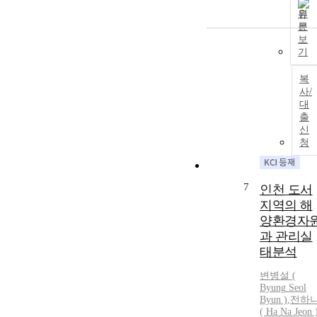
원
문
보
기
복
사/
대
출
신
청
7
인천 도서
지역의 해
양환경자
과 관리실
태분석
변병설
(
Byung
Seol
Byun
)
,
전하
( Ha Na Jeon 