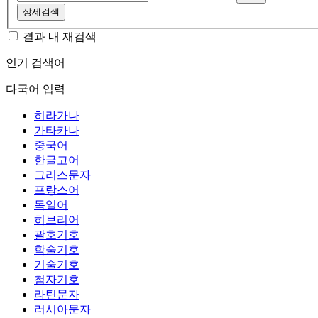
상세검색
결과 내 재검색
인기 검색어
다국어 입력
히라가나
가타카나
중국어
한글고어
그리스문자
프랑스어
독일어
히브리어
괄호기호
학술기호
기술기호
첨자기호
라틴문자
러시아문자