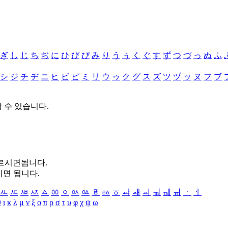
ぎ
し
じ
ち
ぢ
に
ひ
び
ぴ
み
り
う
ぅ
く
ぐ
す
ず
つ
づ
っ
ぬ
ふ
シ
ジ
チ
ヂ
ニ
ヒ
ビ
ピ
ミ
リ
ウ
ゥ
ク
グ
ス
ズ
ツ
ヅ
ッ
ヌ
フ
ブ
할 수 있습니다.
누르시면됩니다.
시면 됩니다.
ㅻ
ㅼ
ㅽ
ㅾ
ㅿ
ㆀ
ㆁ
ㆂ
ㆃ
ㆄ
ㆅ
ㆆ
ㆇ
ㆈ
ㆉ
ㆊ
ㆋ
ㆌ
ㆍ
ㆎ
θ
ι
κ
λ
μ
ν
ξ
ο
π
ρ
σ
τ
υ
φ
χ
ψ
ω