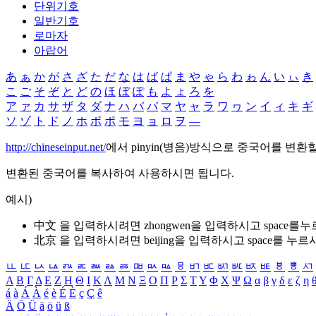
단위기호
일반기호
로마자
아랍어
あ
ぁ
か
が
さ
ざ
た
だ
な
は
ば
ぱ
ま
や
ゃ
ら
わ
ゎ
ん
い
ぃ
き
こ
ご
そ
ぞ
と
ど
の
ほ
ぼ
ぽ
も
よ
ょ
ろ
を
ア
ァ
カ
サ
ザ
タ
ダ
ナ
ハ
バ
パ
マ
ヤ
ャ
ラ
ワ
ヮ
ン
イ
ィ
キ
ギ
ソ
ゾ
ト
ド
ノ
ホ
ボ
ポ
モ
ヨ
ョ
ロ
ヲ
―
http://chineseinput.net/
에서 pinyin(병음)방식으로 중국어를 변환
변환된 중국어를 복사하여 사용하시면 됩니다.
예시)
中文 을 입력하시려면
zhongwen
을 입력하시고 space를
北京 을 입력하시려면
beijing
을 입력하시고 space를 누르
ㅥ
ㅦ
ㅧ
ㅨ
ㅩ
ㅪ
ㅫ
ㅬ
ㅭ
ㅮ
ㅯ
ㅰ
ㅱ
ㅲ
ㅳ
ㅴ
ㅵ
ㅶ
ㅷ
ㅸ
ㅹ
ㅺ
Α
Β
Γ
Δ
Ε
Ζ
Η
Θ
Ι
Κ
Λ
Μ
Ν
Ξ
Ο
Π
Ρ
Σ
Τ
Υ
Φ
Χ
Ψ
Ω
α
β
γ
δ
ε
ζ
η
á
à
Á
À
é
è
É
È
ç
Ç
ê
Ä
Ö
Ü
ä
ö
ü
ß