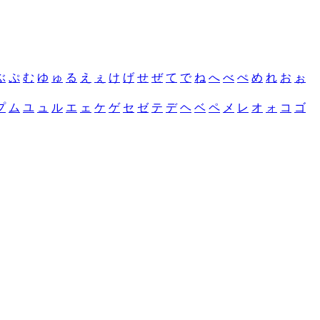
ぶ
ぷ
む
ゆ
ゅ
る
え
ぇ
け
げ
せ
ぜ
て
で
ね
へ
べ
ぺ
め
れ
お
ぉ
プ
ム
ユ
ュ
ル
エ
ェ
ケ
ゲ
セ
ゼ
テ
デ
ヘ
ベ
ペ
メ
レ
オ
ォ
コ
ゴ