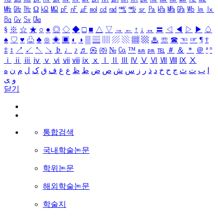
㎒
㎓
㎔
Ω
㏀
㏁
㎊
㎋
㎌
㏖
㏅
㎭
㎮
㎯
㏛
㎩
㎪
㎫
㎬
㏝
㏐
㏓
㏃
㏉
㏜
㏆
§
※
☆
★
○
●
◎
◇
◆
□
■
△
▽
→
←
↑
↓
↔
〓
◁
◀
▷
▶
♤
♠
♡
♥
♧
♣
⊙
◈
▣
◐
◑
▒
▤
▥
▨
▧
▦
▩
♨
☏
☎
☜
☞
¶
†
‡
↕
↗
↙
↖
↘
♭
♩
♪
♬
㉿
㈜
№
㏇
™
㏂
㏘
℡
＃
＆
＊
＠
ª
º
ⅰ
ⅱ
ⅲ
ⅳ
ⅴ
ⅵ
ⅶ
ⅷ
ⅸ
ⅹ
Ⅰ
Ⅱ
Ⅲ
Ⅳ
Ⅴ
Ⅵ
Ⅶ
Ⅷ
Ⅸ
Ⅹ
ا
ب
ت
ث
ج
ح
خ
د
ذ
ر
ز
س
ش
ص
ض
ط
ظ
ع
غ
ف
ق
ک
ل
م
ن
ه
و
ی
닫기
통합검색
국내학술논문
학위논문
해외학술논문
학술지