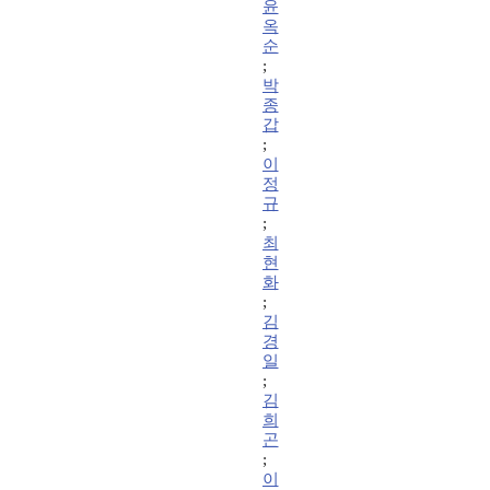
윤
옥
순
;
박
종
갑
;
이
정
규
;
최
현
화
;
김
경
일
;
김
희
곤
;
이