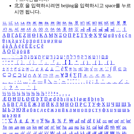
北京 을 입력하시려면
beijing
을 입력하시고 space를 누르
시면 됩니다.
ㅥ
ㅦ
ㅧ
ㅨ
ㅩ
ㅪ
ㅫ
ㅬ
ㅭ
ㅮ
ㅯ
ㅰ
ㅱ
ㅲ
ㅳ
ㅴ
ㅵ
ㅶ
ㅷ
ㅸ
ㅹ
ㅺ
ㅻ
ㅼ
ㅽ
ㅾ
ㅿ
ㆀ
ㆁ
ㆂ
ㆃ
ㆄ
ㆅ
ㆆ
ㆇ
ㆈ
ㆉ
ㆊ
ㆋ
ㆌ
ㆍ
ㆎ
Α
Β
Γ
Δ
Ε
Ζ
Η
Θ
Ι
Κ
Λ
Μ
Ν
Ξ
Ο
Π
Ρ
Σ
Τ
Υ
Φ
Χ
Ψ
Ω
α
β
γ
δ
ε
ζ
η
θ
ι
κ
λ
μ
ν
ξ
ο
π
ρ
σ
τ
υ
φ
χ
ψ
ω
á
à
Á
À
é
è
É
È
ç
Ç
ê
Ä
Ö
Ü
ä
ö
ü
ß
ְ
ֳ
ֲ
ֱ
ָ
ַ
ֵ
ֶ
ִ
ֹ
ּ
ֻ
ׂ
ׁ
ּ
ב
ה
נ
מ
צ
ת
ץ
ש
ד
ג
כ
ע
י
ח
ל
ך
ף
ק
ר
א
ט
ו
ן
ם
פ
‘
’
“
”
〔
〕
〈
〉
「
」
『
』
【
】
＂
（
）
［
］
｛
｝
±
×
÷
≠
≤
≥
∞
∴
♂
♀
∠
⊥
⌒
∂
∇
≡
≒
≪
≫
√
∽
∝
∵
∫
∬
∈
∋
⊆
⊇
⊂
⊃
∪
∩
∧
∨
￢
⇒
⇔
∀
∃
∮
∑
∏
＋
－
＜
＝
＞
、
。
·
‥
…
¨
〃
―
∥
＼
∼
´
～
ˇ
˘
˝
˚
˙
¸
˛
¡
¿
ː
！
＇
，
．
／
：
；
？
＾
＿
｀
｜
½
⅓
⅔
¼
¾
⅛
⅜
⅝
⅞
¹
²
³
⁴
ⁿ
₁
₂
₃
₄
Æ
Ð
Ħ
Ĳ
Ł
Ø
Œ
Þ
Ŧ
Ŋ
æ
đ
ð
ħ
ı
ĳ
ĸ
ŀ
ł
ø
œ
ß
þ
ŧ
ŋ
ŉ
А
Б
В
Г
Д
Е
Ё
Ж
З
И
Й
К
Л
М
Н
О
П
Р
С
Т
У
Ф
Х
Ц
Ч
Ш
Щ
Ъ
Ы
Ь
Э
Ю
Я
а
б
в
г
д
е
ё
ж
з
и
й
к
л
м
н
о
п
р
с
т
у
ф
х
ц
ч
ш
щ
ъ
ы
ь
э
ю
я
′
″
℃
Å
￠
￡
￥
¤
℉
‰
＄
％
Ｆ
￦
㎕
㎖
㎗
ℓ
㎘
㏄
㎣
㎤
㎥
㎦
㎙
㎚
㎛
㎜
㎝
㎞
㎟
㎠
㎡
㎢
㏊
㎍
㎎
㎏
㏏
㎈
㎉
㏈
㎧
㎨
㎰
㎱
㎲
㎳
㎴
㎵
㎶
㎷
㎸
㎹
㎀
㎁
㎂
㎃
㎄
㎺
㎻
㎽
㎾
㎿
㎐
㎑