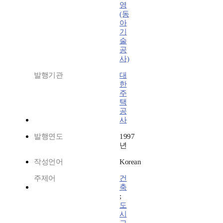
영
(동
아
기
술
공
사)
발행기관
대
한
주
택
공
사
발행연도
1997
년
작성언어
Korean
주제어
건
축
;
도
시