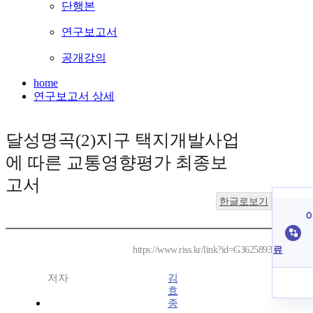
단행본
연구보고서
공개강의
home
연구보고서 상세
달성명곡(2)지구 택지개발사업
에 따른 교통영향평가 최종보
고서
한글로보기
이
료
https://www.riss.kr/link?id=G3625893
저자
김
효
종