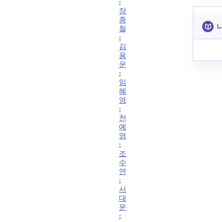
;
장
종
철
;
김
용
운
;
임
혜
영
;
천
예
영
;
조
수
연
;
서
대
운
;