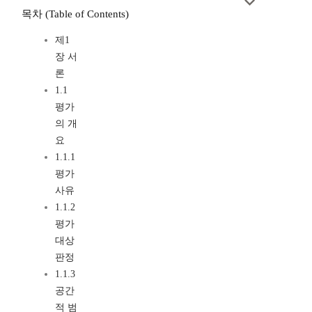
목차 (Table of Contents)
제1
장 서
론
1.1
평가
의 개
요
1.1.1
평가
사유
1.1.2
평가
대상
판정
1.1.3
공간
적 범