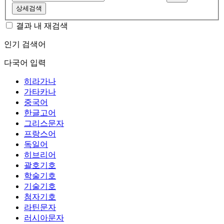
상세검색
결과 내 재검색
인기 검색어
다국어 입력
히라가나
가타카나
중국어
한글고어
그리스문자
프랑스어
독일어
히브리어
괄호기호
학술기호
기술기호
첨자기호
라틴문자
러시아문자