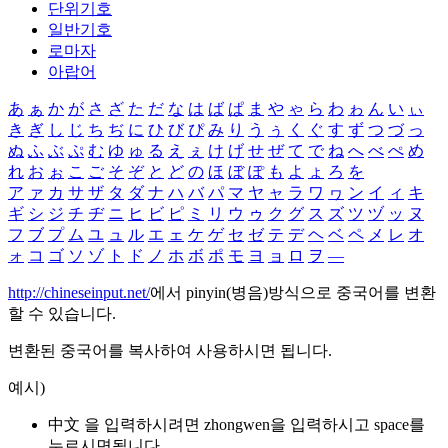
단위기호
일반기호
로마자
아랍어
あ
ぁ
か
が
さ
ざ
た
だ
な
は
ば
ぱ
ま
や
ゃ
ら
わ
ゎ
ん
い
ぃ
き
ぎ
し
じ
ち
ぢ
に
ひ
び
ぴ
み
り
う
ぅ
く
ぐ
す
ず
つ
づ
っ
ぬ
ふ
ぶ
ぷ
む
ゆ
ゅ
る
え
ぇ
け
げ
せ
ぜ
て
で
ね
へ
べ
ぺ
め
れ
お
ぉ
こ
ご
そ
ぞ
と
ど
の
ほ
ぼ
ぽ
も
よ
ょ
ろ
を
ア
ァ
カ
サ
ザ
タ
ダ
ナ
ハ
バ
パ
マ
ヤ
ャ
ラ
ワ
ヮ
ン
イ
ィ
キ
ギ
シ
ジ
チ
ヂ
ニ
ヒ
ビ
ピ
ミ
リ
ウ
ゥ
ク
グ
ス
ズ
ツ
ヅ
ッ
ヌ
フ
ブ
プ
ム
ユ
ュ
ル
エ
ェ
ケ
ゲ
セ
ゼ
テ
デ
ヘ
ベ
ペ
メ
レ
オ
ォ
コ
ゴ
ソ
ゾ
ト
ド
ノ
ホ
ボ
ポ
モ
ヨ
ョ
ロ
ヲ
―
http://chineseinput.net/
에서 pinyin(병음)방식으로 중국어를 변환
할 수 있습니다.
변환된 중국어를 복사하여 사용하시면 됩니다.
예시)
中文 을 입력하시려면
zhongwen
을 입력하시고 space를
누르시면됩니다.