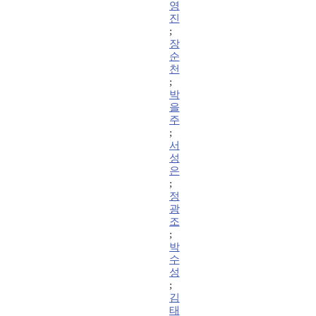
영
진
;
장
순
천
;
박
을
주
;
서
성
은
;
정
광
조
;
박
수
성
;
김
태