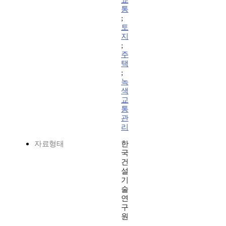
교
통
;
토
지
;
주
택
;
녹
색
교
통
관
리
자료형태
한
국
건
설
기
술
연
구
원