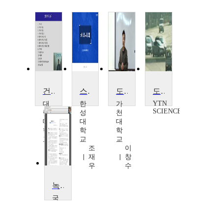
건축공정관리
스마트도시와 교통
도시 및 교통 지리학
도시인의 스트레스, 도로 교통 소음
YTN
대
한
가
SCIENCE
림
성
천
대
대
대
학
학
학
교
교
교
권
조
이
오
재
창
철
우
수
녹색건축시스템
국
립
목