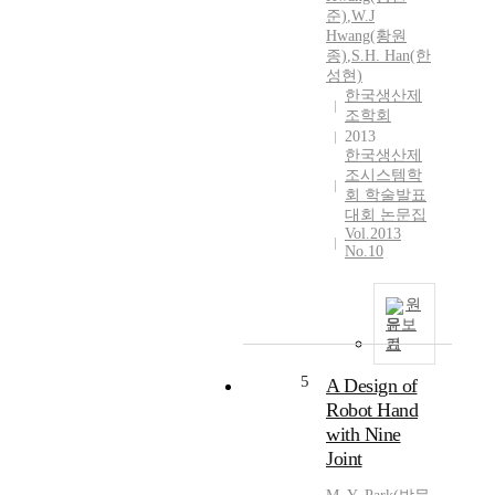
준)
,
W.J
Hwang(황원
종)
,
S.H. Han(한
성현)
한국생산제
조학회
2013
한국생산제
조시스템학
회 학술발표
대회 논문집
Vol.2013
No.10
원
문보
기
5
A Design of
Robot Hand
with Nine
Joint