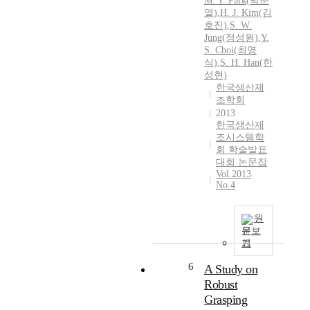
M.
Y.
Park
(
박문
열
)
,
H. J. Kim(김
호진)
,
S. W.
Jung(정성원)
,
Y.
S. Choi(최영
식)
,
S. H. Han(한
성현)
한국생산제
조학회
2013
한국생산제
조시스템학
회 학술발표
대회 논문집
Vol.2013
No.4
원
문보
기
6
A Study on
Robust
Grasping