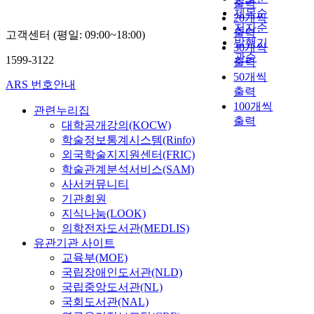
출력
제목순
20개씩
저자순
출력
고객센터 (평일: 09:00~18:00)
발행기
30개씩
관순
1599-3122
출력
50개씩
ARS 번호안내
출력
100개씩
관련누리집
출력
대학공개강의(KOCW)
학술정보통계시스템(Rinfo)
외국학술지지원센터(FRIC)
학술관계분석서비스(SAM)
사서커뮤니티
기관회원
지식나눔(LOOK)
의학전자도서관(MEDLIS)
유관기관 사이트
교육부(MOE)
국립장애인도서관(NLD)
국립중앙도서관(NL)
국회도서관(NAL)