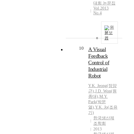
대회 논문집
Vol.2013
No.4
원
문보
기
10
A Visual
Feedback
Control of
Industrial
Robot
Y.
K. Jeong(정양
근)
,
J.D. Won(원
종대)
,
M.
Y.
Park
(
박문
열
)
,
Y.
K. Jo(조유
기)
한국생산제
조학회
2013