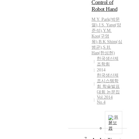
Control of
Robot Hand
M.
Y.
Park
(
박문
열
)
,
J.S. Yang(양
준석)
,
Y.
M.
Koo(구영
목)
,
B.K Shim(심
병균)
,
S.H.
Han(한성현)
한국생산제
조학회
2014
한국생산제
조시스템학
회 학술발표
대회 논문집
Vol.2014
No.4
원
문보
기
7