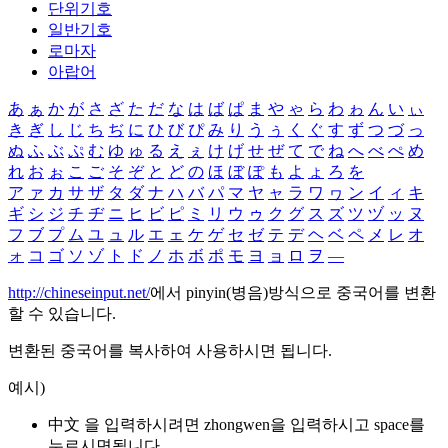
단위기호
일반기호
로마자
아랍어
あ
ぁ
か
が
さ
ざ
た
だ
な
は
ば
ぱ
ま
や
ゃ
ら
わ
ゎ
ん
い
ぃ
き
ぎ
し
じ
ち
ぢ
に
ひ
び
ぴ
み
り
う
ぅ
く
ぐ
す
ず
つ
づ
っ
ぬ
ふ
ぶ
ぷ
む
ゆ
ゅ
る
え
ぇ
け
げ
せ
ぜ
て
で
ね
へ
べ
ぺ
め
れ
お
ぉ
こ
ご
そ
ぞ
と
ど
の
ほ
ぼ
ぽ
も
よ
ょ
ろ
を
ア
ァ
カ
サ
ザ
タ
ダ
ナ
ハ
バ
パ
マ
ヤ
ャ
ラ
ワ
ヮ
ン
イ
ィ
キ
ギ
シ
ジ
チ
ヂ
ニ
ヒ
ビ
ピ
ミ
リ
ウ
ゥ
ク
グ
ス
ズ
ツ
ヅ
ッ
ヌ
フ
ブ
プ
ム
ユ
ュ
ル
エ
ェ
ケ
ゲ
セ
ゼ
テ
デ
ヘ
ベ
ペ
メ
レ
オ
ォ
コ
ゴ
ソ
ゾ
ト
ド
ノ
ホ
ボ
ポ
モ
ヨ
ョ
ロ
ヲ
―
http://chineseinput.net/
에서 pinyin(병음)방식으로 중국어를 변환
할 수 있습니다.
변환된 중국어를 복사하여 사용하시면 됩니다.
예시)
中文 을 입력하시려면
zhongwen
을 입력하시고 space를
누르시면됩니다.