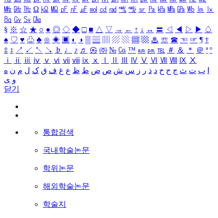
㎒
㎓
㎔
Ω
㏀
㏁
㎊
㎋
㎌
㏖
㏅
㎭
㎮
㎯
㏛
㎩
㎪
㎫
㎬
㏝
㏐
㏓
㏃
㏉
㏜
㏆
§
※
☆
★
○
●
◎
◇
◆
□
■
△
▽
→
←
↑
↓
↔
〓
◁
◀
▷
▶
♤
♠
♡
♥
♧
♣
⊙
◈
▣
◐
◑
▒
▤
▥
▨
▧
▦
▩
♨
☏
☎
☜
☞
¶
†
‡
↕
↗
↙
↖
↘
♭
♩
♪
♬
㉿
㈜
№
㏇
™
㏂
㏘
℡
＃
＆
＊
＠
ª
º
ⅰ
ⅱ
ⅲ
ⅳ
ⅴ
ⅵ
ⅶ
ⅷ
ⅸ
ⅹ
Ⅰ
Ⅱ
Ⅲ
Ⅳ
Ⅴ
Ⅵ
Ⅶ
Ⅷ
Ⅸ
Ⅹ
ا
ب
ت
ث
ج
ح
خ
د
ذ
ر
ز
س
ش
ص
ض
ط
ظ
ع
غ
ف
ق
ک
ل
م
ن
ه
و
ی
닫기
통합검색
국내학술논문
학위논문
해외학술논문
학술지