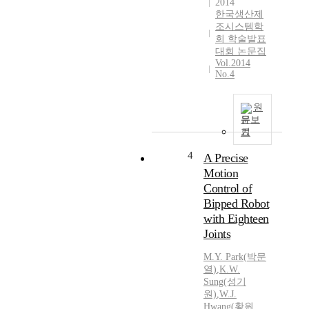
2014
한국생산제
조시스템학
회 학술발표
대회 논문집
Vol.2014
No.4
원
문보
기
4
A Precise
Motion
Control of
Bipped Robot
with Eighteen
Joints
M.
Y.
Park
(
박문
열
)
,
K.W.
Sung(성기
원)
,
W.J.
Hwang(황원