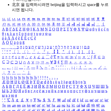
北京 을 입력하시려면
beijing
을 입력하시고 space를 누르
시면 됩니다.
ㅥ
ㅦ
ㅧ
ㅨ
ㅩ
ㅪ
ㅫ
ㅬ
ㅭ
ㅮ
ㅯ
ㅰ
ㅱ
ㅲ
ㅳ
ㅴ
ㅵ
ㅶ
ㅷ
ㅸ
ㅹ
ㅺ
ㅻ
ㅼ
ㅽ
ㅾ
ㅿ
ㆀ
ㆁ
ㆂ
ㆃ
ㆄ
ㆅ
ㆆ
ㆇ
ㆈ
ㆉ
ㆊ
ㆋ
ㆌ
ㆍ
ㆎ
Α
Β
Γ
Δ
Ε
Ζ
Η
Θ
Ι
Κ
Λ
Μ
Ν
Ξ
Ο
Π
Ρ
Σ
Τ
Υ
Φ
Χ
Ψ
Ω
α
β
γ
δ
ε
ζ
η
θ
ι
κ
λ
μ
ν
ξ
ο
π
ρ
σ
τ
υ
φ
χ
ψ
ω
á
à
Á
À
é
è
É
È
ç
Ç
ê
Ä
Ö
Ü
ä
ö
ü
ß
ְ
ֳ
ֲ
ֱ
ָ
ַ
ֵ
ֶ
ִ
ֹ
ּ
ֻ
ׂ
ׁ
ּ
ב
ה
נ
מ
צ
ת
ץ
ש
ד
ג
כ
ע
י
ח
ל
ך
ף
ק
ר
א
ט
ו
ן
ם
פ
‘
’
“
”
〔
〕
〈
〉
「
」
『
』
【
】
＂
（
）
［
］
｛
｝
±
×
÷
≠
≤
≥
∞
∴
♂
♀
∠
⊥
⌒
∂
∇
≡
≒
≪
≫
√
∽
∝
∵
∫
∬
∈
∋
⊆
⊇
⊂
⊃
∪
∩
∧
∨
￢
⇒
⇔
∀
∃
∮
∑
∏
＋
－
＜
＝
＞
、
。
·
‥
…
¨
〃
―
∥
＼
∼
´
～
ˇ
˘
˝
˚
˙
¸
˛
¡
¿
ː
！
＇
，
．
／
：
；
？
＾
＿
｀
｜
½
⅓
⅔
¼
¾
⅛
⅜
⅝
⅞
¹
²
³
⁴
ⁿ
₁
₂
₃
₄
Æ
Ð
Ħ
Ĳ
Ł
Ø
Œ
Þ
Ŧ
Ŋ
æ
đ
ð
ħ
ı
ĳ
ĸ
ŀ
ł
ø
œ
ß
þ
ŧ
ŋ
ŉ
А
Б
В
Г
Д
Е
Ё
Ж
З
И
Й
К
Л
М
Н
О
П
Р
С
Т
У
Ф
Х
Ц
Ч
Ш
Щ
Ъ
Ы
Ь
Э
Ю
Я
а
б
в
г
д
е
ё
ж
з
и
й
к
л
м
н
о
п
р
с
т
у
ф
х
ц
ч
ш
щ
ъ
ы
ь
э
ю
я
′
″
℃
Å
￠
￡
￥
¤
℉
‰
＄
％
Ｆ
￦
㎕
㎖
㎗
ℓ
㎘
㏄
㎣
㎤
㎥
㎦
㎙
㎚
㎛
㎜
㎝
㎞
㎟
㎠
㎡
㎢
㏊
㎍
㎎
㎏
㏏
㎈
㎉
㏈
㎧
㎨
㎰
㎱
㎲
㎳
㎴
㎵
㎶
㎷
㎸
㎹
㎀
㎁
㎂
㎃
㎄
㎺
㎻
㎽
㎾
㎿
㎐
㎑