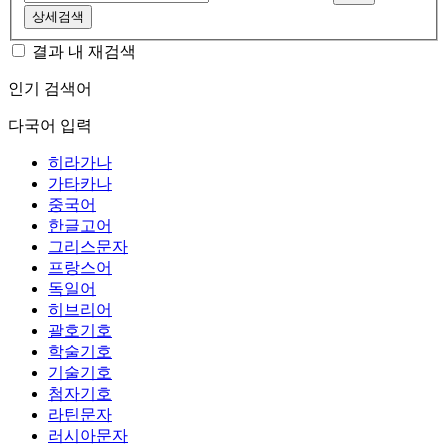
상세검색
결과 내 재검색
인기 검색어
다국어 입력
히라가나
가타카나
중국어
한글고어
그리스문자
프랑스어
독일어
히브리어
괄호기호
학술기호
기술기호
첨자기호
라틴문자
러시아문자