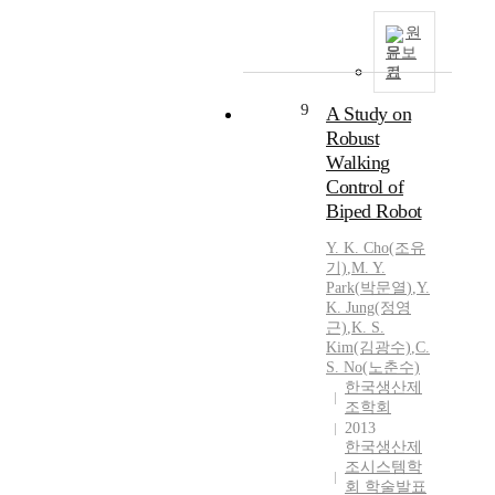
원
문보
기
9
A Study on
Robust
Walking
Control of
Biped Robot
Y.
K. Cho(조유
기)
,
M.
Y.
Park
(
박문열
)
,
Y.
K. Jung(정영
근)
,
K. S.
Kim(김광수)
,
C.
S. No(노춘수)
한국생산제
조학회
2013
한국생산제
조시스템학
회 학술발표