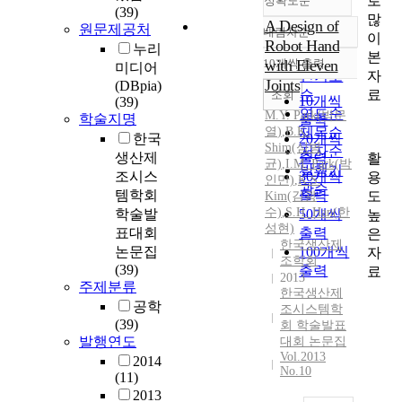
로
정확도순
(39)
많
A Design of
원문제공처
내림차순
이
정확도
Robot Hand
누리
본
순
10개씩 출력
with Eleven
미디어
내림차순
자
인기도
Joints
(DBpia)
료
순
조회
10개씩
(39)
연도순
M.
Y.
Park
(
박문
학술지명
출력
열
)
,
B.K.
제목순
한국
20개씩
Shim(심병
저자순
생산제
출력
활
균)
,
I.
M.
Park
(박
발행기
조시스
30개씩
용
인만)
,
K.S.
관순
템학회
출력
도
Kim(김광
수)
,
S.H. Han(한
학술발
50개씩
높
성현)
표대회
출력
은
한국생산제
논문집
100개씩
자
조학회
(39)
출력
료
2013
주제분류
한국생산제
공학
조시스템학
(39)
회 학술발표
발행연도
대회 논문집
Vol.2013
2014
No.10
(11)
2013