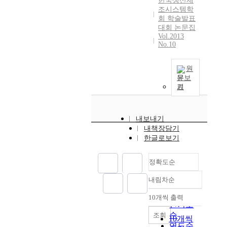
한국생산제
조시스템학
회 학술발표
대회 논문집
Vol.2013
No.10
원
문보
기
내보내기
내책장담기
한글로보기
정확도순
내림차순
정확도
순
10개씩 출력
내림차순
인기도
순
조회
10개씩
연도순