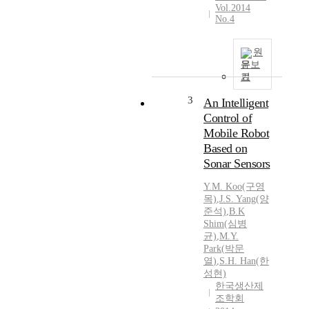
Vol.2014
No.4
원
문보
기
3
An Intelligent
Control of
Mobile Robot
Based on
Sonar Sensors
Y.
M.
Koo(구영
목)
,
J.S. Yang(양
준석)
,
B.K
Shim(심병
균)
,
M.
Y.
Park
(
박문
열
)
,
S.H. Han(한
성현)
한국생산제
조학회