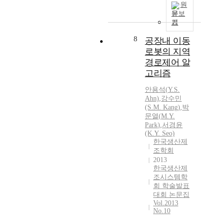
원
문보
기
8
공장내 이동
로봇의 지역
경로제어 알
고리즘
안용석(
Y.
S.
Ahn)
,
강수민
(S.
M.
Kang)
,
박
문열
(
M.
Y.
Park
)
,
서경윤
(K.
Y.
Seo)
한국생산제
조학회
2013
한국생산제
조시스템학
회 학술발표
대회 논문집
Vol.2013
No.10