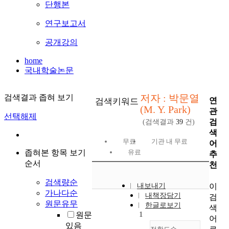
단행본
연구보고서
공개강의
home
국내학술논문
저자 : 박문열
검색결과 좁혀 보기
연
검색키워드
(M. Y. Park)
관
선택해제
검
(검색결과
39
건)
색
무료
기관 내 무료
어
좁혀본 항목 보기
유료
추
순서
천
검색량순
이
내보내기
가나다순
내책장담기
검
원문유무
한글로보기
색
1
원문
어
있음