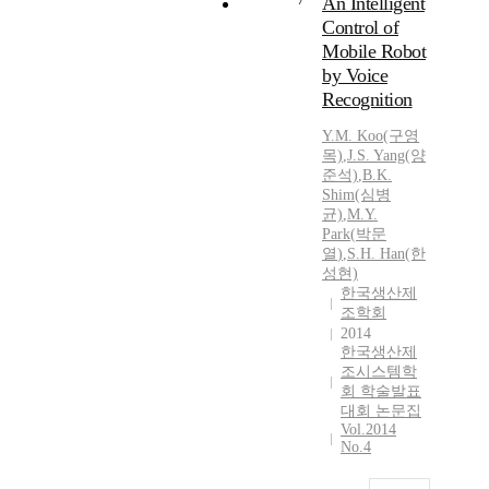
An Intelligent
Control of
Mobile Robot
by Voice
Recognition
Y.
M.
Koo(구영
목)
,
J.S. Yang(양
준석)
,
B.K.
Shim(심병
균)
,
M.
Y.
Park
(
박문
열
)
,
S.H. Han(한
성현)
한국생산제
조학회
2014
한국생산제
조시스템학
회 학술발표
대회 논문집
Vol.2014
No.4