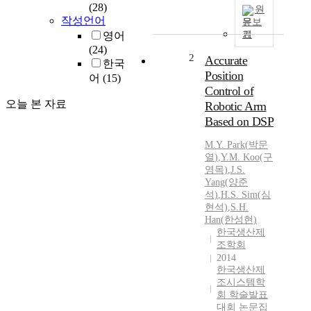
(28)
원
작성언어
문보
기
영어
(24)
2
Accurate
한국
Position
어
(15)
Control of
오늘 본 자료
Robotic Arm
Based on DSP
M.
Y.
Park
(
박문
열
)
,
Y.
M.
Koo(구
영목)
,
J.S.
Yang(양준
석)
,
H.S. Sim(심
현석)
,
S.H.
Han(한성현)
한국생산제
조학회
2014
한국생산제
조시스템학
회 학술발표
대회 논문집