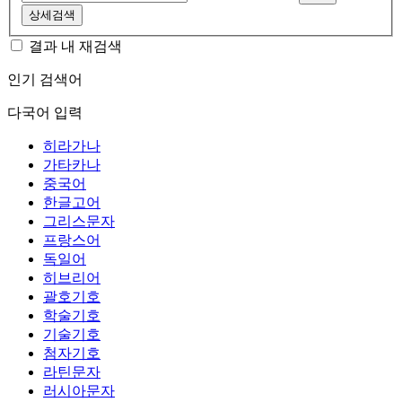
상세검색
결과 내 재검색
인기 검색어
다국어 입력
히라가나
가타카나
중국어
한글고어
그리스문자
프랑스어
독일어
히브리어
괄호기호
학술기호
기술기호
첨자기호
라틴문자
러시아문자