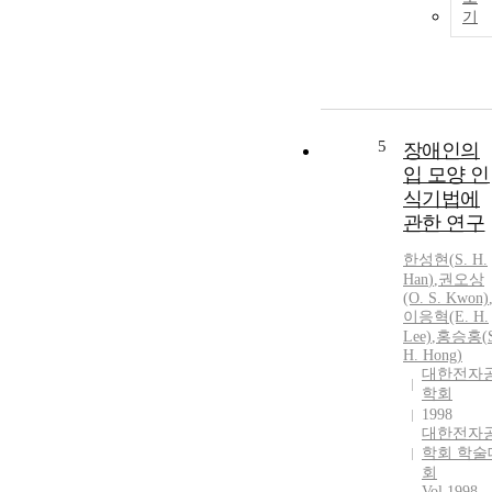
기
5
장애인의
입 모양 인
식기법에
관한 연구
한성현
(
S.
H.
Han
)
,
권오상
(O.
S.
Kwon)
이응혁(E.
H.
Lee)
,
홍승홍(
H.
Hong)
대한전자
학회
1998
대한전자
학회 학술
회
Vol.1998