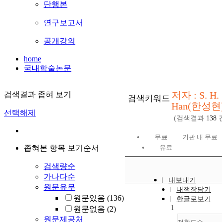
단행본
연구보고서
공개강의
home
국내학술논문
저자 : S. H.
검색결과 좁혀 보기
검색키워드
Han(한성현
선택해제
(검색결과
138
무료
기관 내 무료
좁혀본 항목 보기순서
유료
검색량순
가나다순
내보내기
원문유무
내책장담기
원문있음
(136)
한글로보기
1
원문없음
(2)
원문제공처