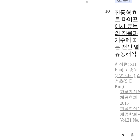
10
진동형 히
트 파이프
에서 튜브
의 지름과
개수에 따
른 전산 열
유동해석
한성현
(
S.
H.
Han
)
,
최종욱
(J.W. Choi)
,
성초(
S.
C.
Kim)
한국전산
체공학회
2016
한국전산
체공학회
Vol.21 No.
원