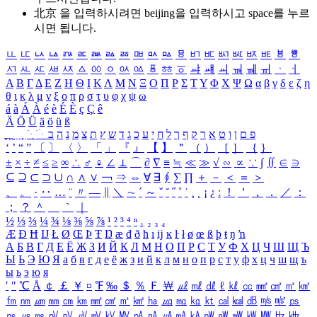
北京 을 입력하시려면
beijing
을 입력하시고 space를 누르
시면 됩니다.
ㅥ
ㅦ
ㅧ
ㅨ
ㅩ
ㅪ
ㅫ
ㅬ
ㅭ
ㅮ
ㅯ
ㅰ
ㅱ
ㅲ
ㅳ
ㅴ
ㅵ
ㅶ
ㅷ
ㅸ
ㅹ
ㅺ
ㅻ
ㅼ
ㅽ
ㅾ
ㅿ
ㆀ
ㆁ
ㆂ
ㆃ
ㆄ
ㆅ
ㆆ
ㆇ
ㆈ
ㆉ
ㆊ
ㆋ
ㆌ
ㆍ
ㆎ
Α
Β
Γ
Δ
Ε
Ζ
Η
Θ
Ι
Κ
Λ
Μ
Ν
Ξ
Ο
Π
Ρ
Σ
Τ
Υ
Φ
Χ
Ψ
Ω
α
β
γ
δ
ε
ζ
η
θ
ι
κ
λ
μ
ν
ξ
ο
π
ρ
σ
τ
υ
φ
χ
ψ
ω
á
à
Á
À
é
è
É
È
ç
Ç
ê
Ä
Ö
Ü
ä
ö
ü
ß
ְ
ֳ
ֲ
ֱ
ָ
ַ
ֵ
ֶ
ִ
ֹ
ּ
ֻ
ׂ
ׁ
ּ
ב
ה
נ
מ
צ
ת
ץ
ש
ד
ג
כ
ע
י
ח
ל
ך
ף
ק
ר
א
ט
ו
ן
ם
פ
‘
’
“
”
〔
〕
〈
〉
「
」
『
』
【
】
＂
（
）
［
］
｛
｝
±
×
÷
≠
≤
≥
∞
∴
♂
♀
∠
⊥
⌒
∂
∇
≡
≒
≪
≫
√
∽
∝
∵
∫
∬
∈
∋
⊆
⊇
⊂
⊃
∪
∩
∧
∨
￢
⇒
⇔
∀
∃
∮
∑
∏
＋
－
＜
＝
＞
、
。
·
‥
…
¨
〃
―
∥
＼
∼
´
～
ˇ
˘
˝
˚
˙
¸
˛
¡
¿
ː
！
＇
，
．
／
：
；
？
＾
＿
｀
｜
½
⅓
⅔
¼
¾
⅛
⅜
⅝
⅞
¹
²
³
⁴
ⁿ
₁
₂
₃
₄
Æ
Ð
Ħ
Ĳ
Ł
Ø
Œ
Þ
Ŧ
Ŋ
æ
đ
ð
ħ
ı
ĳ
ĸ
ŀ
ł
ø
œ
ß
þ
ŧ
ŋ
ŉ
А
Б
В
Г
Д
Е
Ё
Ж
З
И
Й
К
Л
М
Н
О
П
Р
С
Т
У
Ф
Х
Ц
Ч
Ш
Щ
Ъ
Ы
Ь
Э
Ю
Я
а
б
в
г
д
е
ё
ж
з
и
й
к
л
м
н
о
п
р
с
т
у
ф
х
ц
ч
ш
щ
ъ
ы
ь
э
ю
я
′
″
℃
Å
￠
￡
￥
¤
℉
‰
＄
％
Ｆ
￦
㎕
㎖
㎗
ℓ
㎘
㏄
㎣
㎤
㎥
㎦
㎙
㎚
㎛
㎜
㎝
㎞
㎟
㎠
㎡
㎢
㏊
㎍
㎎
㎏
㏏
㎈
㎉
㏈
㎧
㎨
㎰
㎱
㎲
㎳
㎴
㎵
㎶
㎷
㎸
㎹
㎀
㎁
㎂
㎃
㎄
㎺
㎻
㎽
㎾
㎿
㎐
㎑