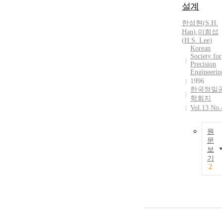
설계
한성현
(
S.
H.
Han
)
,
이희섭
(
H.
S.
Lee)
Korean
Society for
Precision
Engineerin
1996
한국정밀
학회지
Vol.13 No.
원
문
보
기
2