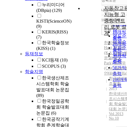
정확도순
누리미디어
자동창고
(DBpia)
(129)
내림차순
정확도
지능형 고
순
10개씩 출력
중량 겐트
KISTI(ScienceON)
내림차
인기도
(9)
리 로봇 설
순
조회
KERIS(RISS)
10개씩
계
연도순
(7)
출력
제목순
한국학술정보
한성현
(
S.
H.
20개씩
저자순
Han
)
,
최경선
(KISS)
(1)
출력
(K.
S.
Choi)
,
등재정보
발행기
30개씩
문열(M.Y.
관순
KCI등재
(10)
출력
Park)
,
정찬우
SCOPUS
(3)
50개씩
(C.W. Jung)
,
학술지명
언태(E.T. Ha
출력
한국생산제조
한국생산
100개
시스템학회 학술
조학회
출력
2013
발표대회 논문집
한국생산
(89)
조시스템
한국정밀공학
회 학술발
회 학술발표대회
대회 논문
논문집
(6)
Vol.2013
No.10
한국공작기계
학회 춘계학술대