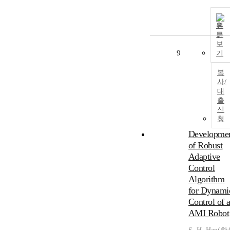
원
문
보
9
기
복
사/
대
출
신
청
Developme
of Robust
Adaptive
Control
Algorithm
for Dynami
Control of 
AMI Robot