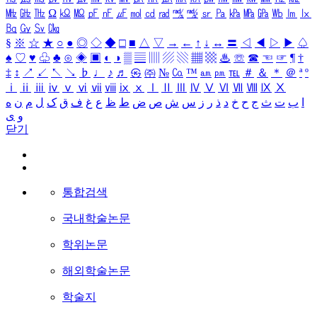
㎒
㎓
㎔
Ω
㏀
㏁
㎊
㎋
㎌
㏖
㏅
㎭
㎮
㎯
㏛
㎩
㎪
㎫
㎬
㏝
㏐
㏓
㏃
㏉
㏜
㏆
§
※
☆
★
○
●
◎
◇
◆
□
■
△
▽
→
←
↑
↓
↔
〓
◁
◀
▷
▶
♤
♠
♡
♥
♧
♣
⊙
◈
▣
◐
◑
▒
▤
▥
▨
▧
▦
▩
♨
☏
☎
☜
☞
¶
†
‡
↕
↗
↙
↖
↘
♭
♩
♪
♬
㉿
㈜
№
㏇
™
㏂
㏘
℡
＃
＆
＊
＠
ª
º
ⅰ
ⅱ
ⅲ
ⅳ
ⅴ
ⅵ
ⅶ
ⅷ
ⅸ
ⅹ
Ⅰ
Ⅱ
Ⅲ
Ⅳ
Ⅴ
Ⅵ
Ⅶ
Ⅷ
Ⅸ
Ⅹ
ا
ب
ت
ث
ج
ح
خ
د
ذ
ر
ز
س
ش
ص
ض
ط
ظ
ع
غ
ف
ق
ک
ل
م
ن
ه
و
ی
닫기
통합검색
국내학술논문
학위논문
해외학술논문
학술지