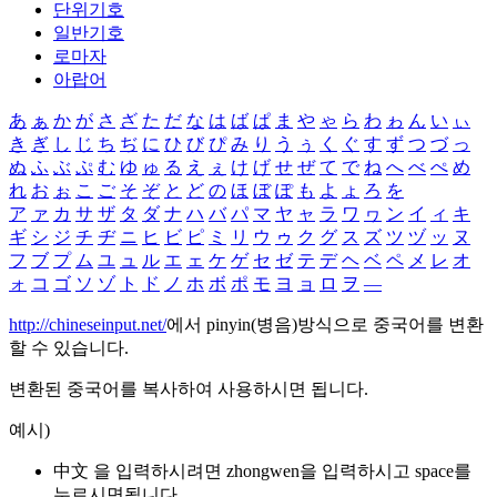
단위기호
일반기호
로마자
아랍어
あ
ぁ
か
が
さ
ざ
た
だ
な
は
ば
ぱ
ま
や
ゃ
ら
わ
ゎ
ん
い
ぃ
き
ぎ
し
じ
ち
ぢ
に
ひ
び
ぴ
み
り
う
ぅ
く
ぐ
す
ず
つ
づ
っ
ぬ
ふ
ぶ
ぷ
む
ゆ
ゅ
る
え
ぇ
け
げ
せ
ぜ
て
で
ね
へ
べ
ぺ
め
れ
お
ぉ
こ
ご
そ
ぞ
と
ど
の
ほ
ぼ
ぽ
も
よ
ょ
ろ
を
ア
ァ
カ
サ
ザ
タ
ダ
ナ
ハ
バ
パ
マ
ヤ
ャ
ラ
ワ
ヮ
ン
イ
ィ
キ
ギ
シ
ジ
チ
ヂ
ニ
ヒ
ビ
ピ
ミ
リ
ウ
ゥ
ク
グ
ス
ズ
ツ
ヅ
ッ
ヌ
フ
ブ
プ
ム
ユ
ュ
ル
エ
ェ
ケ
ゲ
セ
ゼ
テ
デ
ヘ
ベ
ペ
メ
レ
オ
ォ
コ
ゴ
ソ
ゾ
ト
ド
ノ
ホ
ボ
ポ
モ
ヨ
ョ
ロ
ヲ
―
http://chineseinput.net/
에서 pinyin(병음)방식으로 중국어를 변환
할 수 있습니다.
변환된 중국어를 복사하여 사용하시면 됩니다.
예시)
中文 을 입력하시려면
zhongwen
을 입력하시고 space를
누르시면됩니다.