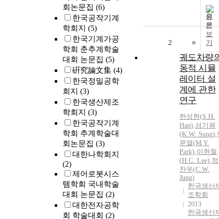
회논문집
(6)
원
한국공작기계
문
학회지
(5)
보
한국기계가공
2
기
학회 춘추계학술
궤도차량
대회 논문집
(5)
동적 시뮬
硏究論文集
(4)
레이터 설
한국정밀공학
계에 관한
회지
(3)
연구
한국생산제조
학회지
(3)
한성현
(
S.
H.
한국공작기계
Han
)
,
성기원
학회 추계학술대
(K.W. Sung)
,
회논문집
(3)
문열(M.Y.
Park)
,
이현철
대한나학회지
(
H.
C. Lee)
,
정
(2)
찬우(C.W.
제어로봇시스
Jung)
템학회 국내학술
한국생산
대회 논문집
(2)
조학회
2013
대한전자공학
한국생산
회 학술대회
(2)