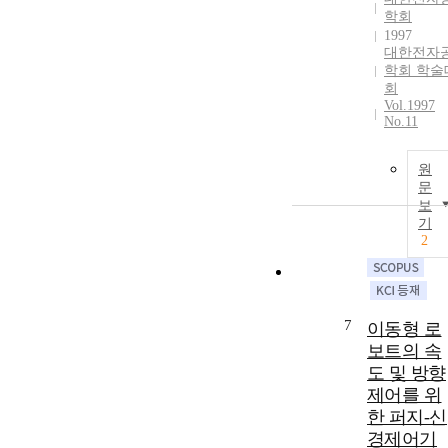
학회
1997
대한전자
학회 학술
회
Vol.1997
No.11
원
문
보
기
2
7
이동형 로
보트의 속
도 및 방향
제어를 위
한 퍼지-신
경제어기