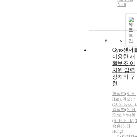
No.6
원
문
보
6
기
Gyro센서
이용한 재
활보조 이
차원 입력
장치의 구
현
한성현
(
S.
H.
Han
)
,
권오상
(O.
S.
Kwon)
김낙환(N.
H.
Kim)
,
박승환
(
S.
H.
Park)
,
승홍(
S.
H.
Hong)
대한전자