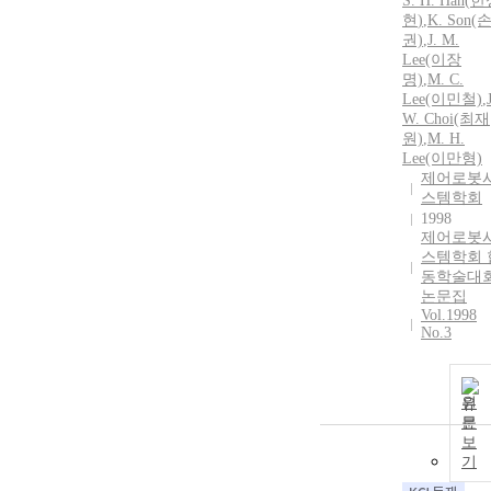
S.
H.
Han
(
한
현
)
,
K. Son(
권)
,
J. M.
Lee(이장
명)
,
M. C.
Lee(이민철)
,
W. Choi(최재
원)
,
M.
H.
Lee(이만형)
제어로봇
스템학회
1998
제어로봇
스템학회 
동학술대
논문집
Vol.1998
No.3
원
문
보
기