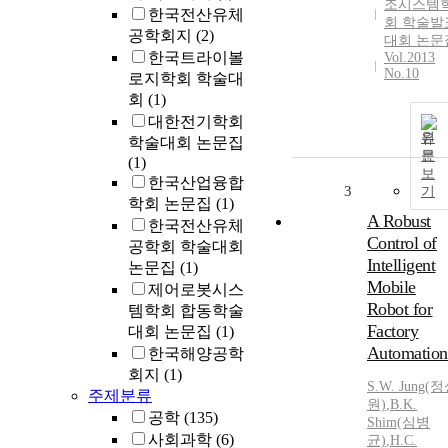
조시스템
한국전산유체
회 학술발
공학회지
(2)
대회 논문
한국트라이볼
Vol.2013
No.10
로지학회 학술대
회
(1)
대한전기학회
원
학술대회 논문집
문
(1)
보
한국산업융합
3
기
학회 논문집
(1)
A Robust
한국전산유체
Control of
공학회 학술대회
Intelligent
논문집
(1)
Mobile
제어로봇시스
Robot for
템학회 합동학술
Factory
대회 논문집
(1)
Automation
한국해양공학
회지
(1)
S.
W. Jung(
주제분류
원)
,
B.K.
공학
(135)
Shim(심병
사회과학
(6)
균)
,
H.
C.