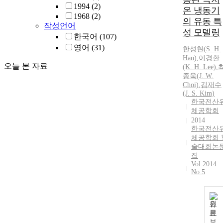
1994
(2)
온 냉동기
1968
(2)
의 유동 특
작성언어
성 모델링
한국어
(107)
영어
(31)
한성현
(
S.
H.
Han
)
,
이경환
오늘 본 자료
(K.
H.
Lee)
,
종욱(J. W.
Choi)
,
김재수
(J.
S.
Kim)
한국전산
체공학회
2014
한국전산
체공학회 
술대회논
집
Vol.2014
No.5
원
문
보