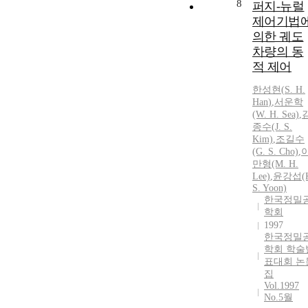
8
퍼지-뉴럴
제어기법
의한 궤도
차량의 동
적 제어
한성현
(
S.
H.
Han
)
,
서운학
(W.
H.
Sea)
,
종수(J.
S.
Kim)
,
조길수
(G.
S.
Cho)
,
만형(M.
H.
Lee)
,
윤강섭(K
S.
Yoon)
한국정밀
학회
1997
한국정밀
학회 학술
표대회 논
집
Vol.1997
No.5월