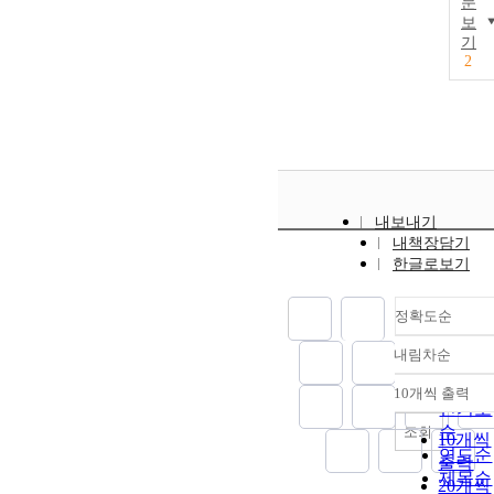
문
보
기
2
내보내기
내책장담기
한글로보기
정확도순
내림차순
정확도
순
10개씩 출력
내림차
인기도
순
조회
10개씩
연도순
출력
제목순
20개씩