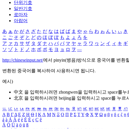
단위기호
일반기호
로마자
아랍어
あ
ぁ
か
が
さ
ざ
た
だ
な
は
ば
ぱ
ま
や
ゃ
ら
わ
ゎ
ん
い
ぃ
き
こ
ご
そ
ぞ
と
ど
の
ほ
ぼ
ぽ
も
よ
ょ
ろ
を
ア
ァ
カ
サ
ザ
タ
ダ
ナ
ハ
バ
パ
マ
ヤ
ャ
ラ
ワ
ヮ
ン
イ
ィ
キ
ギ
ソ
ゾ
ト
ド
ノ
ホ
ボ
ポ
モ
ヨ
ョ
ロ
ヲ
―
http://chineseinput.net/
에서 pinyin(병음)방식으로 중국어를 변환
변환된 중국어를 복사하여 사용하시면 됩니다.
예시)
中文 을 입력하시려면
zhongwen
을 입력하시고 space를
北京 을 입력하시려면
beijing
을 입력하시고 space를 누르
ㅥ
ㅦ
ㅧ
ㅨ
ㅩ
ㅪ
ㅫ
ㅬ
ㅭ
ㅮ
ㅯ
ㅰ
ㅱ
ㅲ
ㅳ
ㅴ
ㅵ
ㅶ
ㅷ
ㅸ
ㅹ
ㅺ
Α
Β
Γ
Δ
Ε
Ζ
Η
Θ
Ι
Κ
Λ
Μ
Ν
Ξ
Ο
Π
Ρ
Σ
Τ
Υ
Φ
Χ
Ψ
Ω
α
β
γ
δ
ε
ζ
η
á
à
Á
À
é
è
É
È
ç
Ç
ê
Ä
Ö
Ü
ä
ö
ü
ß