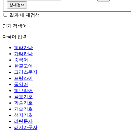
상세검색
결과 내 재검색
인기 검색어
다국어 입력
히라가나
가타카나
중국어
한글고어
그리스문자
프랑스어
독일어
히브리어
괄호기호
학술기호
기술기호
첨자기호
라틴문자
러시아문자