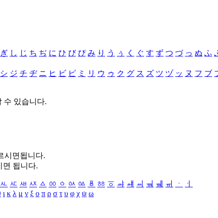
ぎ
し
じ
ち
ぢ
に
ひ
び
ぴ
み
り
う
ぅ
く
ぐ
す
ず
つ
づ
っ
ぬ
ふ
シ
ジ
チ
ヂ
ニ
ヒ
ビ
ピ
ミ
リ
ウ
ゥ
ク
グ
ス
ズ
ツ
ヅ
ッ
ヌ
フ
ブ
할 수 있습니다.
누르시면됩니다.
시면 됩니다.
ㅻ
ㅼ
ㅽ
ㅾ
ㅿ
ㆀ
ㆁ
ㆂ
ㆃ
ㆄ
ㆅ
ㆆ
ㆇ
ㆈ
ㆉ
ㆊ
ㆋ
ㆌ
ㆍ
ㆎ
θ
ι
κ
λ
μ
ν
ξ
ο
π
ρ
σ
τ
υ
φ
χ
ψ
ω