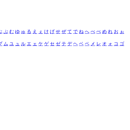
ぶ
ぷ
む
ゆ
ゅ
る
え
ぇ
け
げ
せ
ぜ
て
で
ね
へ
べ
ぺ
め
れ
お
ぉ
プ
ム
ユ
ュ
ル
エ
ェ
ケ
ゲ
セ
ゼ
テ
デ
ヘ
ベ
ペ
メ
レ
オ
ォ
コ
ゴ