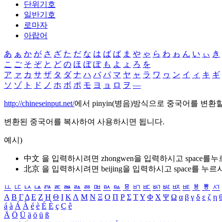
단위기호
일반기호
로마자
아랍어
あ
ぁ
か
が
さ
ざ
た
だ
な
は
ば
ぱ
ま
や
ゃ
ら
わ
ゎ
ん
い
ぃ
き
こ
ご
そ
ぞ
と
ど
の
ほ
ぼ
ぽ
も
よ
ょ
ろ
を
ア
ァ
カ
サ
ザ
タ
ダ
ナ
ハ
バ
パ
マ
ヤ
ャ
ラ
ワ
ヮ
ン
イ
ィ
キ
ギ
ソ
ゾ
ト
ド
ノ
ホ
ボ
ポ
モ
ヨ
ョ
ロ
ヲ
―
http://chineseinput.net/
에서 pinyin(병음)방식으로 중국어를 변환
변환된 중국어를 복사하여 사용하시면 됩니다.
예시)
中文 을 입력하시려면
zhongwen
을 입력하시고 space를
北京 을 입력하시려면
beijing
을 입력하시고 space를 누르
ㅥ
ㅦ
ㅧ
ㅨ
ㅩ
ㅪ
ㅫ
ㅬ
ㅭ
ㅮ
ㅯ
ㅰ
ㅱ
ㅲ
ㅳ
ㅴ
ㅵ
ㅶ
ㅷ
ㅸ
ㅹ
ㅺ
Α
Β
Γ
Δ
Ε
Ζ
Η
Θ
Ι
Κ
Λ
Μ
Ν
Ξ
Ο
Π
Ρ
Σ
Τ
Υ
Φ
Χ
Ψ
Ω
α
β
γ
δ
ε
ζ
η
á
à
Á
À
é
è
É
È
ç
Ç
ê
Ä
Ö
Ü
ä
ö
ü
ß