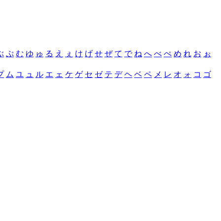
ぶ
ぷ
む
ゆ
ゅ
る
え
ぇ
け
げ
せ
ぜ
て
で
ね
へ
べ
ぺ
め
れ
お
ぉ
プ
ム
ユ
ュ
ル
エ
ェ
ケ
ゲ
セ
ゼ
テ
デ
ヘ
ベ
ペ
メ
レ
オ
ォ
コ
ゴ