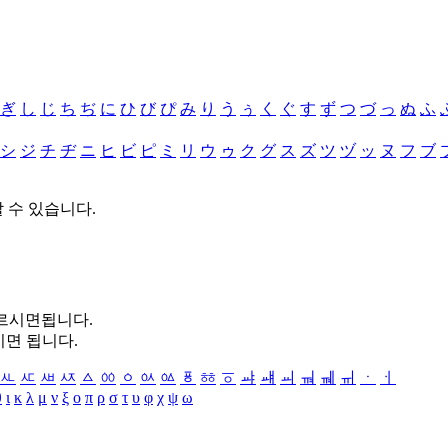
ぎ
し
じ
ち
ぢ
に
ひ
び
ぴ
み
り
う
ぅ
く
ぐ
す
ず
つ
づ
っ
ぬ
ふ
シ
ジ
チ
ヂ
ニ
ヒ
ビ
ピ
ミ
リ
ウ
ゥ
ク
グ
ス
ズ
ツ
ヅ
ッ
ヌ
フ
ブ
할 수 있습니다.
누르시면됩니다.
시면 됩니다.
ㅻ
ㅼ
ㅽ
ㅾ
ㅿ
ㆀ
ㆁ
ㆂ
ㆃ
ㆄ
ㆅ
ㆆ
ㆇ
ㆈ
ㆉ
ㆊ
ㆋ
ㆌ
ㆍ
ㆎ
θ
ι
κ
λ
μ
ν
ξ
ο
π
ρ
σ
τ
υ
φ
χ
ψ
ω