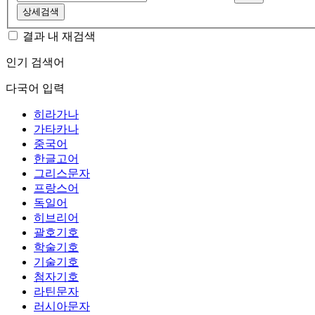
상세검색
결과 내 재검색
인기 검색어
다국어 입력
히라가나
가타카나
중국어
한글고어
그리스문자
프랑스어
독일어
히브리어
괄호기호
학술기호
기술기호
첨자기호
라틴문자
러시아문자