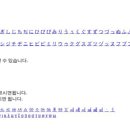
ぎ
し
じ
ち
ぢ
に
ひ
び
ぴ
み
り
う
ぅ
く
ぐ
す
ず
つ
づ
っ
ぬ
ふ
シ
ジ
チ
ヂ
ニ
ヒ
ビ
ピ
ミ
リ
ウ
ゥ
ク
グ
ス
ズ
ツ
ヅ
ッ
ヌ
フ
ブ
할 수 있습니다.
누르시면됩니다.
시면 됩니다.
ㅻ
ㅼ
ㅽ
ㅾ
ㅿ
ㆀ
ㆁ
ㆂ
ㆃ
ㆄ
ㆅ
ㆆ
ㆇ
ㆈ
ㆉ
ㆊ
ㆋ
ㆌ
ㆍ
ㆎ
θ
ι
κ
λ
μ
ν
ξ
ο
π
ρ
σ
τ
υ
φ
χ
ψ
ω