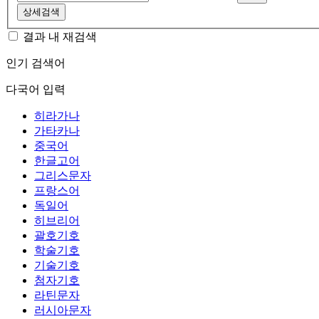
상세검색
결과 내 재검색
인기 검색어
다국어 입력
히라가나
가타카나
중국어
한글고어
그리스문자
프랑스어
독일어
히브리어
괄호기호
학술기호
기술기호
첨자기호
라틴문자
러시아문자