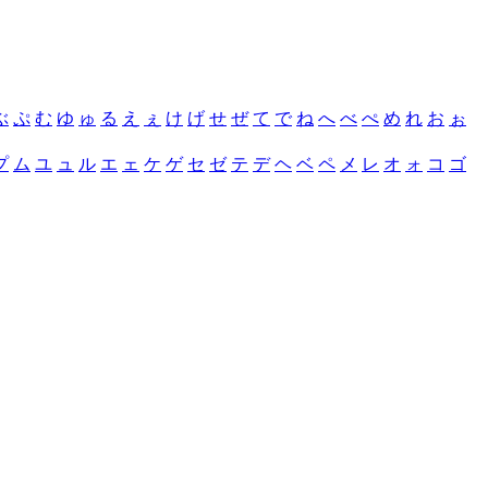
ぶ
ぷ
む
ゆ
ゅ
る
え
ぇ
け
げ
せ
ぜ
て
で
ね
へ
べ
ぺ
め
れ
お
ぉ
プ
ム
ユ
ュ
ル
エ
ェ
ケ
ゲ
セ
ゼ
テ
デ
ヘ
ベ
ペ
メ
レ
オ
ォ
コ
ゴ