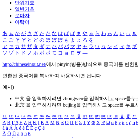
단위기호
일반기호
로마자
아랍어
あ
ぁ
か
が
さ
ざ
た
だ
な
は
ば
ぱ
ま
や
ゃ
ら
わ
ゎ
ん
い
ぃ
き
こ
ご
そ
ぞ
と
ど
の
ほ
ぼ
ぽ
も
よ
ょ
ろ
を
ア
ァ
カ
サ
ザ
タ
ダ
ナ
ハ
バ
パ
マ
ヤ
ャ
ラ
ワ
ヮ
ン
イ
ィ
キ
ギ
ソ
ゾ
ト
ド
ノ
ホ
ボ
ポ
モ
ヨ
ョ
ロ
ヲ
―
http://chineseinput.net/
에서 pinyin(병음)방식으로 중국어를 변환
변환된 중국어를 복사하여 사용하시면 됩니다.
예시)
中文 을 입력하시려면
zhongwen
을 입력하시고 space를
北京 을 입력하시려면
beijing
을 입력하시고 space를 누르
ㅥ
ㅦ
ㅧ
ㅨ
ㅩ
ㅪ
ㅫ
ㅬ
ㅭ
ㅮ
ㅯ
ㅰ
ㅱ
ㅲ
ㅳ
ㅴ
ㅵ
ㅶ
ㅷ
ㅸ
ㅹ
ㅺ
Α
Β
Γ
Δ
Ε
Ζ
Η
Θ
Ι
Κ
Λ
Μ
Ν
Ξ
Ο
Π
Ρ
Σ
Τ
Υ
Φ
Χ
Ψ
Ω
α
β
γ
δ
ε
ζ
η
á
à
Á
À
é
è
É
È
ç
Ç
ê
Ä
Ö
Ü
ä
ö
ü
ß