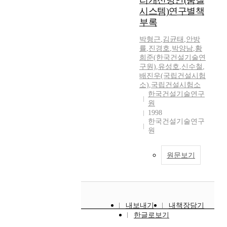
리개선방안(품질
시스템)연구별책
부록
박형근
,
김균태
,
안방
률
,
진경호
,
박양남
,
황
희준(한국건설기술연
구원)
,
유성호
,
신수철
,
배진우(국립건설시험
소)
,
국립건설시험소
한국건설기술연구
원
1998
한국건설기술연구
원
원문보기
내보내기
내책장담기
한글로보기