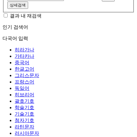
상세검색
결과 내 재검색
인기 검색어
다국어 입력
히라가나
가타카나
중국어
한글고어
그리스문자
프랑스어
독일어
히브리어
괄호기호
학술기호
기술기호
첨자기호
라틴문자
러시아문자