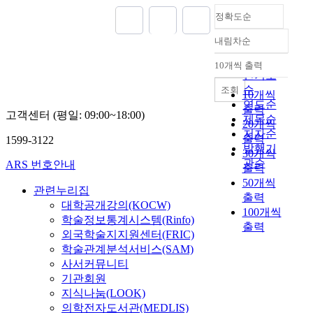
정확도순
내림차순
정확도
순
10개씩 출력
내림차순
인기도
순
조회
10개씩
연도순
출력
고객센터 (평일: 09:00~18:00)
제목순
20개씩
저자순
출력
1599-3122
발행기
30개씩
관순
ARS 번호안내
출력
50개씩
관련누리집
출력
대학공개강의(KOCW)
100개씩
학술정보통계시스템(Rinfo)
출력
외국학술지지원센터(FRIC)
학술관계분석서비스(SAM)
사서커뮤니티
기관회원
지식나눔(LOOK)
의학전자도서관(MEDLIS)