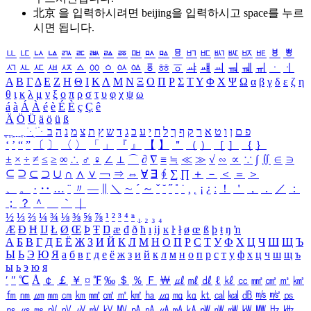
北京 을 입력하시려면
beijing
을 입력하시고 space를 누르
시면 됩니다.
ㅥ
ㅦ
ㅧ
ㅨ
ㅩ
ㅪ
ㅫ
ㅬ
ㅭ
ㅮ
ㅯ
ㅰ
ㅱ
ㅲ
ㅳ
ㅴ
ㅵ
ㅶ
ㅷ
ㅸ
ㅹ
ㅺ
ㅻ
ㅼ
ㅽ
ㅾ
ㅿ
ㆀ
ㆁ
ㆂ
ㆃ
ㆄ
ㆅ
ㆆ
ㆇ
ㆈ
ㆉ
ㆊ
ㆋ
ㆌ
ㆍ
ㆎ
Α
Β
Γ
Δ
Ε
Ζ
Η
Θ
Ι
Κ
Λ
Μ
Ν
Ξ
Ο
Π
Ρ
Σ
Τ
Υ
Φ
Χ
Ψ
Ω
α
β
γ
δ
ε
ζ
η
θ
ι
κ
λ
μ
ν
ξ
ο
π
ρ
σ
τ
υ
φ
χ
ψ
ω
á
à
Á
À
é
è
É
È
ç
Ç
ê
Ä
Ö
Ü
ä
ö
ü
ß
ְ
ֳ
ֲ
ֱ
ָ
ַ
ֵ
ֶ
ִ
ֹ
ּ
ֻ
ׂ
ׁ
ּ
ב
ה
נ
מ
צ
ת
ץ
ש
ד
ג
כ
ע
י
ח
ל
ך
ף
ק
ר
א
ט
ו
ן
ם
פ
‘
’
“
”
〔
〕
〈
〉
「
」
『
』
【
】
＂
（
）
［
］
｛
｝
±
×
÷
≠
≤
≥
∞
∴
♂
♀
∠
⊥
⌒
∂
∇
≡
≒
≪
≫
√
∽
∝
∵
∫
∬
∈
∋
⊆
⊇
⊂
⊃
∪
∩
∧
∨
￢
⇒
⇔
∀
∃
∮
∑
∏
＋
－
＜
＝
＞
、
。
·
‥
…
¨
〃
―
∥
＼
∼
´
～
ˇ
˘
˝
˚
˙
¸
˛
¡
¿
ː
！
＇
，
．
／
：
；
？
＾
＿
｀
｜
½
⅓
⅔
¼
¾
⅛
⅜
⅝
⅞
¹
²
³
⁴
ⁿ
₁
₂
₃
₄
Æ
Ð
Ħ
Ĳ
Ł
Ø
Œ
Þ
Ŧ
Ŋ
æ
đ
ð
ħ
ı
ĳ
ĸ
ŀ
ł
ø
œ
ß
þ
ŧ
ŋ
ŉ
А
Б
В
Г
Д
Е
Ё
Ж
З
И
Й
К
Л
М
Н
О
П
Р
С
Т
У
Ф
Х
Ц
Ч
Ш
Щ
Ъ
Ы
Ь
Э
Ю
Я
а
б
в
г
д
е
ё
ж
з
и
й
к
л
м
н
о
п
р
с
т
у
ф
х
ц
ч
ш
щ
ъ
ы
ь
э
ю
я
′
″
℃
Å
￠
￡
￥
¤
℉
‰
＄
％
Ｆ
￦
㎕
㎖
㎗
ℓ
㎘
㏄
㎣
㎤
㎥
㎦
㎙
㎚
㎛
㎜
㎝
㎞
㎟
㎠
㎡
㎢
㏊
㎍
㎎
㎏
㏏
㎈
㎉
㏈
㎧
㎨
㎰
㎱
㎲
㎳
㎴
㎵
㎶
㎷
㎸
㎹
㎀
㎁
㎂
㎃
㎄
㎺
㎻
㎽
㎾
㎿
㎐
㎑