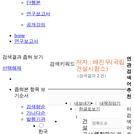
단행본
연구보고서
공개강의
home
연구보고서
검색결과 좁혀 보기
연
저자 : 배진우(국립
검색키워드
관
건설시험소)
선택해제
검
(검색결과
2
건)
색
어
좁혀본 항목 보
추
기순서
천
내보내기
내책장담기
검색량순
이
한글로보기
가나다순
검
1
발행기관
건
색
정확도순
설
어
한국
내림차순