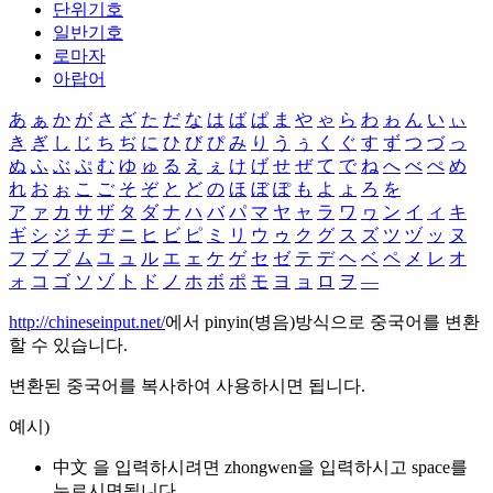
단위기호
일반기호
로마자
아랍어
あ
ぁ
か
が
さ
ざ
た
だ
な
は
ば
ぱ
ま
や
ゃ
ら
わ
ゎ
ん
い
ぃ
き
ぎ
し
じ
ち
ぢ
に
ひ
び
ぴ
み
り
う
ぅ
く
ぐ
す
ず
つ
づ
っ
ぬ
ふ
ぶ
ぷ
む
ゆ
ゅ
る
え
ぇ
け
げ
せ
ぜ
て
で
ね
へ
べ
ぺ
め
れ
お
ぉ
こ
ご
そ
ぞ
と
ど
の
ほ
ぼ
ぽ
も
よ
ょ
ろ
を
ア
ァ
カ
サ
ザ
タ
ダ
ナ
ハ
バ
パ
マ
ヤ
ャ
ラ
ワ
ヮ
ン
イ
ィ
キ
ギ
シ
ジ
チ
ヂ
ニ
ヒ
ビ
ピ
ミ
リ
ウ
ゥ
ク
グ
ス
ズ
ツ
ヅ
ッ
ヌ
フ
ブ
プ
ム
ユ
ュ
ル
エ
ェ
ケ
ゲ
セ
ゼ
テ
デ
ヘ
ベ
ペ
メ
レ
オ
ォ
コ
ゴ
ソ
ゾ
ト
ド
ノ
ホ
ボ
ポ
モ
ヨ
ョ
ロ
ヲ
―
http://chineseinput.net/
에서 pinyin(병음)방식으로 중국어를 변환
할 수 있습니다.
변환된 중국어를 복사하여 사용하시면 됩니다.
예시)
中文 을 입력하시려면
zhongwen
을 입력하시고 space를
누르시면됩니다.