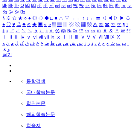
㎒
㎓
㎔
Ω
㏀
㏁
㎊
㎋
㎌
㏖
㏅
㎭
㎮
㎯
㏛
㎩
㎪
㎫
㎬
㏝
㏐
㏓
㏃
㏉
㏜
㏆
§
※
☆
★
○
●
◎
◇
◆
□
■
△
▽
→
←
↑
↓
↔
〓
◁
◀
▷
▶
♤
♠
♡
♥
♧
♣
⊙
◈
▣
◐
◑
▒
▤
▥
▨
▧
▦
▩
♨
☏
☎
☜
☞
¶
†
‡
↕
↗
↙
↖
↘
♭
♩
♪
♬
㉿
㈜
№
㏇
™
㏂
㏘
℡
＃
＆
＊
＠
ª
º
ⅰ
ⅱ
ⅲ
ⅳ
ⅴ
ⅵ
ⅶ
ⅷ
ⅸ
ⅹ
Ⅰ
Ⅱ
Ⅲ
Ⅳ
Ⅴ
Ⅵ
Ⅶ
Ⅷ
Ⅸ
Ⅹ
ا
ب
ت
ث
ج
ح
خ
د
ذ
ر
ز
س
ش
ص
ض
ط
ظ
ع
غ
ف
ق
ک
ل
م
ن
ه
و
ی
닫기
통합검색
국내학술논문
학위논문
해외학술논문
학술지