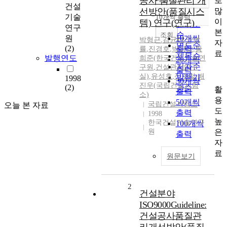
공사 품질관리 개
로
정확도
건설
많
선방안(품질시스
순
기술
10개씩 출력
내림차순
이
템) 연구(연구)
인기도
연구
본
순
조회
원
10개씩
박형근
,
김균태
,
안방
자
연도순
(2)
출력
률
,
진경호
,
박양남
,
황
료
제목순
발행연도
희준(한국건설기술연
20개씩
저자순
구원
,
건설관리연구
출력
실)
,
유성호
,
신수철
,
배
발행기
1998
30개씩
진우(국립건설시험
(2)
관순
활
출력
소)
용
50개씩
국립건설시험소
오늘 본 자료
도
출력
1998
높
한국건설기술연구
100개씩
은
원
출력
자
료
원문보기
2
건설분야
ISO9000Guideline:
건설공사품질관