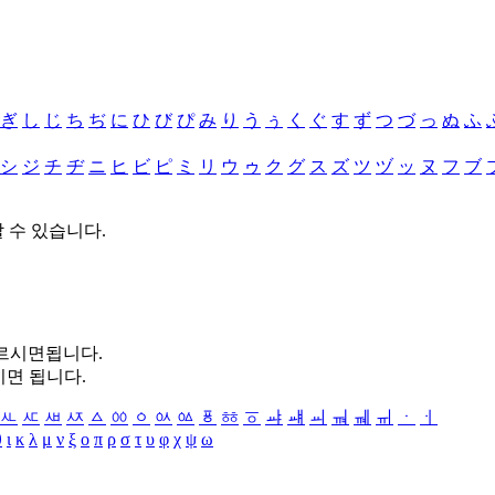
ぎ
し
じ
ち
ぢ
に
ひ
び
ぴ
み
り
う
ぅ
く
ぐ
す
ず
つ
づ
っ
ぬ
ふ
シ
ジ
チ
ヂ
ニ
ヒ
ビ
ピ
ミ
リ
ウ
ゥ
ク
グ
ス
ズ
ツ
ヅ
ッ
ヌ
フ
ブ
할 수 있습니다.
누르시면됩니다.
시면 됩니다.
ㅻ
ㅼ
ㅽ
ㅾ
ㅿ
ㆀ
ㆁ
ㆂ
ㆃ
ㆄ
ㆅ
ㆆ
ㆇ
ㆈ
ㆉ
ㆊ
ㆋ
ㆌ
ㆍ
ㆎ
θ
ι
κ
λ
μ
ν
ξ
ο
π
ρ
σ
τ
υ
φ
χ
ψ
ω