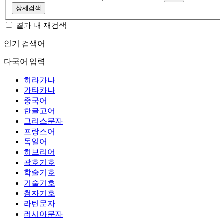
상세검색
결과 내 재검색
인기 검색어
다국어 입력
히라가나
가타카나
중국어
한글고어
그리스문자
프랑스어
독일어
히브리어
괄호기호
학술기호
기술기호
첨자기호
라틴문자
러시아문자