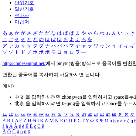
단위기호
일반기호
로마자
아랍어
あ
ぁ
か
が
さ
ざ
た
だ
な
は
ば
ぱ
ま
や
ゃ
ら
わ
ゎ
ん
い
ぃ
き
こ
ご
そ
ぞ
と
ど
の
ほ
ぼ
ぽ
も
よ
ょ
ろ
を
ア
ァ
カ
サ
ザ
タ
ダ
ナ
ハ
バ
パ
マ
ヤ
ャ
ラ
ワ
ヮ
ン
イ
ィ
キ
ギ
ソ
ゾ
ト
ド
ノ
ホ
ボ
ポ
モ
ヨ
ョ
ロ
ヲ
―
http://chineseinput.net/
에서 pinyin(병음)방식으로 중국어를 변환
변환된 중국어를 복사하여 사용하시면 됩니다.
예시)
中文 을 입력하시려면
zhongwen
을 입력하시고 space를
北京 을 입력하시려면
beijing
을 입력하시고 space를 누르
ㅥ
ㅦ
ㅧ
ㅨ
ㅩ
ㅪ
ㅫ
ㅬ
ㅭ
ㅮ
ㅯ
ㅰ
ㅱ
ㅲ
ㅳ
ㅴ
ㅵ
ㅶ
ㅷ
ㅸ
ㅹ
ㅺ
Α
Β
Γ
Δ
Ε
Ζ
Η
Θ
Ι
Κ
Λ
Μ
Ν
Ξ
Ο
Π
Ρ
Σ
Τ
Υ
Φ
Χ
Ψ
Ω
α
β
γ
δ
ε
ζ
η
á
à
Á
À
é
è
É
È
ç
Ç
ê
Ä
Ö
Ü
ä
ö
ü
ß