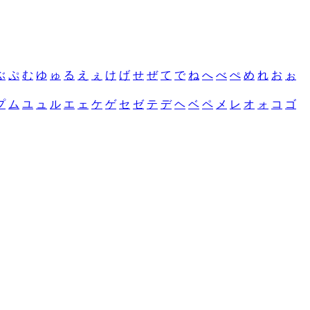
ぶ
ぷ
む
ゆ
ゅ
る
え
ぇ
け
げ
せ
ぜ
て
で
ね
へ
べ
ぺ
め
れ
お
ぉ
プ
ム
ユ
ュ
ル
エ
ェ
ケ
ゲ
セ
ゼ
テ
デ
ヘ
ベ
ペ
メ
レ
オ
ォ
コ
ゴ