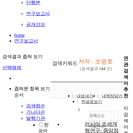
단행본
연구보고서
공개강의
home
연구보고서
검색결과 좁혀 보기
연
저자 : 조원호
검색키워드
관
선택해제
(검색결과
144
건)
검
색
어
좁혀본 항목 보기
추
순서
천
내보내기
내책장담기
한글로보기
검색량순
이
1
가나다순
검
정확도순
발행기관
색
러시아 조세개
한
내림차순
어
정확도
혁연구: 중앙정
국연