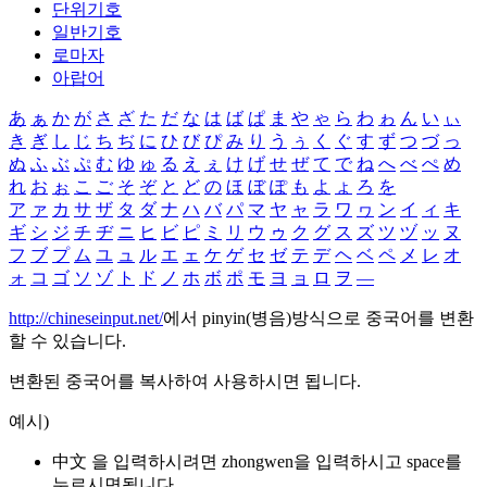
단위기호
일반기호
로마자
아랍어
あ
ぁ
か
が
さ
ざ
た
だ
な
は
ば
ぱ
ま
や
ゃ
ら
わ
ゎ
ん
い
ぃ
き
ぎ
し
じ
ち
ぢ
に
ひ
び
ぴ
み
り
う
ぅ
く
ぐ
す
ず
つ
づ
っ
ぬ
ふ
ぶ
ぷ
む
ゆ
ゅ
る
え
ぇ
け
げ
せ
ぜ
て
で
ね
へ
べ
ぺ
め
れ
お
ぉ
こ
ご
そ
ぞ
と
ど
の
ほ
ぼ
ぽ
も
よ
ょ
ろ
を
ア
ァ
カ
サ
ザ
タ
ダ
ナ
ハ
バ
パ
マ
ヤ
ャ
ラ
ワ
ヮ
ン
イ
ィ
キ
ギ
シ
ジ
チ
ヂ
ニ
ヒ
ビ
ピ
ミ
リ
ウ
ゥ
ク
グ
ス
ズ
ツ
ヅ
ッ
ヌ
フ
ブ
プ
ム
ユ
ュ
ル
エ
ェ
ケ
ゲ
セ
ゼ
テ
デ
ヘ
ベ
ペ
メ
レ
オ
ォ
コ
ゴ
ソ
ゾ
ト
ド
ノ
ホ
ボ
ポ
モ
ヨ
ョ
ロ
ヲ
―
http://chineseinput.net/
에서 pinyin(병음)방식으로 중국어를 변환
할 수 있습니다.
변환된 중국어를 복사하여 사용하시면 됩니다.
예시)
中文 을 입력하시려면
zhongwen
을 입력하시고 space를
누르시면됩니다.