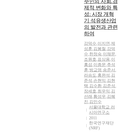
주민의 사회.경
제적 변화와 특
성: 시장 개혁
기 석유생산업
의 발전과 관련
하여
강덕수
,
이지연
,
제
성훈
,
김봉철
,
강덕
수
,
한정숙
,
이채문
,
조원호
,
표상용
,
이
홍섭
,
이종문
,
추석
훈
,
방교영
,
송준서
,
라승도
,
홍완석
,
김
준석
,
손현익
,
김현
택
,
김수환
,
김준석
,
장세호
,
최우익
,
김
선래
,
황성우
,
김혜
진
,
김민수
서울대학교 러
시아연구소
2011
한국연구재단
(NRF)