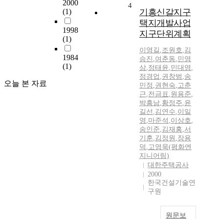
2000
4
(1)
기흥신갈지구
택지개발사업
1998
지구단위계획
(1)
이영길
,
조원호
,
김
1984
승진
,
여춘동
,
민영
(1)
삼
,
정태윤
,
민대영
,
정경업
,
권창범
,
송
오늘 본 자료
민정
,
권현숙
,
고춘
근
,
전금표
,
원용준
,
박흥남
,
황정주
,
윤
길선
,
김연수
,
이일
영
,
마준석
,
이상호
,
송인준
,
김재홍
,
서
기훈
,
김정원
,
장용
덕
,
고영욱(평화엔
지니어링)
대한주택공사
2000
한국건설기술연
구원
원문보