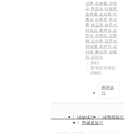
성훈
,
김봉철
,
강덕
수
,
한정숙
,
이채문
,
조원호
,
표상용
,
이
홍섭
,
이종문
,
추석
훈
,
방교영
,
송준서
,
라승도
,
홍완석
,
김
준석
,
손현익
,
김현
택
,
김수환
,
김준석
,
장세호
,
최우익
,
김
선래
,
황성우
,
김혜
진
,
김민수
2015
한국연구재단
(NRF)
원문보
기
내보내기
내책장담기
한글로보기