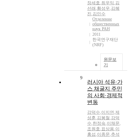
장세호
,
최우익
,
김
선래
,
황성우
,
김혜
진
,
김민수
Отделение
общественных
наук РАН
2011
한국연구재단
(NRF)
원문보
기
9
러시아 석유·가
스 채굴지 주민
의 사회·경제적
변동
강덕수
,
이지연
,
제
성훈
,
김봉철
,
강덕
수
,
한정숙
,
이채문
,
조원호
,
표상용
,
이
홍섭
,
이종문
,
추석