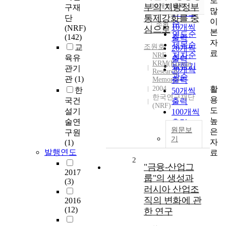
로
순
부의 지방정부
10개씩 출력
구재
내림차순
많
인기도
통제강화를 중
단
이
순
조회
10개씩
(NRF)
심으로
본
연도순
(142)
출력
자
제목순
교
조원호
20개씩
료
저자순
NRF
육유
출력
KRM(Korean
발행기
관기
30개씩
Research
관순
관
(1)
Memory)
출력
활
2004
한
50개씩
한국연구재단
용
국건
출력
(NRF)
도
설기
100개씩
높
술연
출력
원문보
은
구원
기
자
(1)
발행연도
료
2
"금융-산업그
2017
룹"의 생성과
(3)
러시아 산업조
직의 변화에 관
2016
(12)
한 연구