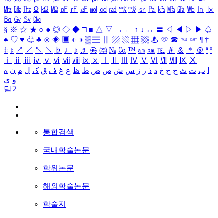
㎒
㎓
㎔
Ω
㏀
㏁
㎊
㎋
㎌
㏖
㏅
㎭
㎮
㎯
㏛
㎩
㎪
㎫
㎬
㏝
㏐
㏓
㏃
㏉
㏜
㏆
§
※
☆
★
○
●
◎
◇
◆
□
■
△
▽
→
←
↑
↓
↔
〓
◁
◀
▷
▶
♤
♠
♡
♥
♧
♣
⊙
◈
▣
◐
◑
▒
▤
▥
▨
▧
▦
▩
♨
☏
☎
☜
☞
¶
†
‡
↕
↗
↙
↖
↘
♭
♩
♪
♬
㉿
㈜
№
㏇
™
㏂
㏘
℡
＃
＆
＊
＠
ª
º
ⅰ
ⅱ
ⅲ
ⅳ
ⅴ
ⅵ
ⅶ
ⅷ
ⅸ
ⅹ
Ⅰ
Ⅱ
Ⅲ
Ⅳ
Ⅴ
Ⅵ
Ⅶ
Ⅷ
Ⅸ
Ⅹ
ا
ب
ت
ث
ج
ح
خ
د
ذ
ر
ز
س
ش
ص
ض
ط
ظ
ع
غ
ف
ق
ک
ل
م
ن
ه
و
ی
닫기
통합검색
국내학술논문
학위논문
해외학술논문
학술지