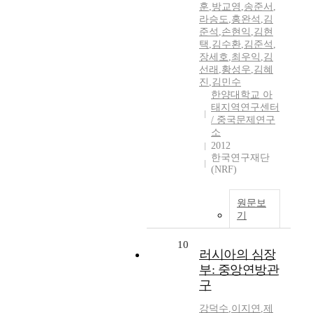
훈
,
방교영
,
송준서
,
라승도
,
홍완석
,
김
준석
,
손현익
,
김현
택
,
김수환
,
김준석
,
장세호
,
최우익
,
김
선래
,
황성우
,
김혜
진
,
김민수
한양대학교 아
태지역연구센터
/ 중국문제연구
소
2012
한국연구재단
(NRF)
원문보
기
10
러시아의 심장
부: 중앙연방관
구
강덕수
,
이지연
,
제