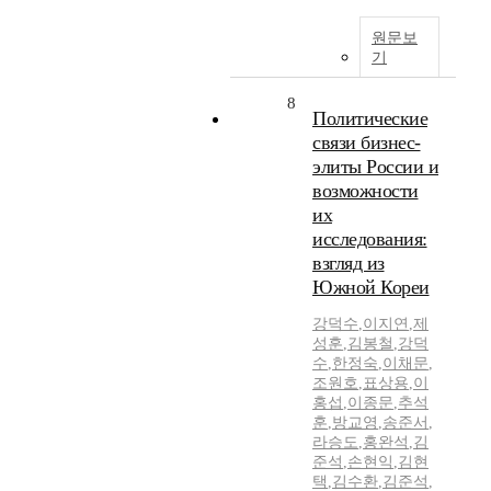
원문보
기
8
Политические
связи бизнес-
элиты России и
возможности
их
исследования:
взгляд из
Южной Кореи
강덕수
,
이지연
,
제
성훈
,
김봉철
,
강덕
수
,
한정숙
,
이채문
,
조원호
,
표상용
,
이
홍섭
,
이종문
,
추석
훈
,
방교영
,
송준서
,
라승도
,
홍완석
,
김
준석
,
손현익
,
김현
택
,
김수환
,
김준석
,