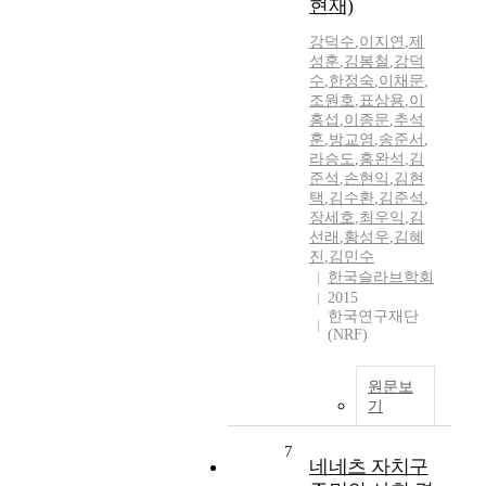
현재)
강덕수
,
이지연
,
제
성훈
,
김봉철
,
강덕
수
,
한정숙
,
이채문
,
조원호
,
표상용
,
이
홍섭
,
이종문
,
추석
훈
,
방교영
,
송준서
,
라승도
,
홍완석
,
김
준석
,
손현익
,
김현
택
,
김수환
,
김준석
,
장세호
,
최우익
,
김
선래
,
황성우
,
김혜
진
,
김민수
한국슬라브학회
2015
한국연구재단
(NRF)
원문보
기
7
네네츠 자치구