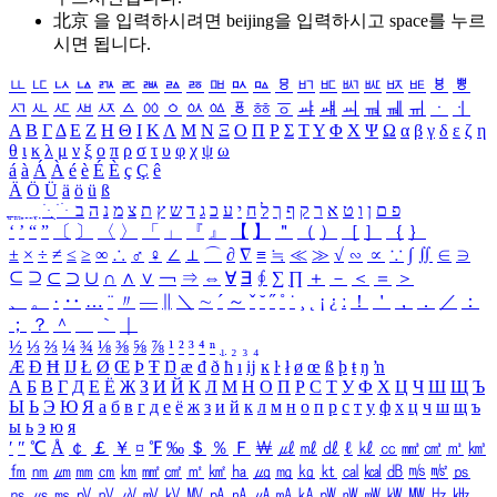
北京 을 입력하시려면
beijing
을 입력하시고 space를 누르
시면 됩니다.
ㅥ
ㅦ
ㅧ
ㅨ
ㅩ
ㅪ
ㅫ
ㅬ
ㅭ
ㅮ
ㅯ
ㅰ
ㅱ
ㅲ
ㅳ
ㅴ
ㅵ
ㅶ
ㅷ
ㅸ
ㅹ
ㅺ
ㅻ
ㅼ
ㅽ
ㅾ
ㅿ
ㆀ
ㆁ
ㆂ
ㆃ
ㆄ
ㆅ
ㆆ
ㆇ
ㆈ
ㆉ
ㆊ
ㆋ
ㆌ
ㆍ
ㆎ
Α
Β
Γ
Δ
Ε
Ζ
Η
Θ
Ι
Κ
Λ
Μ
Ν
Ξ
Ο
Π
Ρ
Σ
Τ
Υ
Φ
Χ
Ψ
Ω
α
β
γ
δ
ε
ζ
η
θ
ι
κ
λ
μ
ν
ξ
ο
π
ρ
σ
τ
υ
φ
χ
ψ
ω
á
à
Á
À
é
è
É
È
ç
Ç
ê
Ä
Ö
Ü
ä
ö
ü
ß
ְ
ֳ
ֲ
ֱ
ָ
ַ
ֵ
ֶ
ִ
ֹ
ּ
ֻ
ׂ
ׁ
ּ
ב
ה
נ
מ
צ
ת
ץ
ש
ד
ג
כ
ע
י
ח
ל
ך
ף
ק
ר
א
ט
ו
ן
ם
פ
‘
’
“
”
〔
〕
〈
〉
「
」
『
』
【
】
＂
（
）
［
］
｛
｝
±
×
÷
≠
≤
≥
∞
∴
♂
♀
∠
⊥
⌒
∂
∇
≡
≒
≪
≫
√
∽
∝
∵
∫
∬
∈
∋
⊆
⊇
⊂
⊃
∪
∩
∧
∨
￢
⇒
⇔
∀
∃
∮
∑
∏
＋
－
＜
＝
＞
、
。
·
‥
…
¨
〃
―
∥
＼
∼
´
～
ˇ
˘
˝
˚
˙
¸
˛
¡
¿
ː
！
＇
，
．
／
：
；
？
＾
＿
｀
｜
½
⅓
⅔
¼
¾
⅛
⅜
⅝
⅞
¹
²
³
⁴
ⁿ
₁
₂
₃
₄
Æ
Ð
Ħ
Ĳ
Ł
Ø
Œ
Þ
Ŧ
Ŋ
æ
đ
ð
ħ
ı
ĳ
ĸ
ŀ
ł
ø
œ
ß
þ
ŧ
ŋ
ŉ
А
Б
В
Г
Д
Е
Ё
Ж
З
И
Й
К
Л
М
Н
О
П
Р
С
Т
У
Ф
Х
Ц
Ч
Ш
Щ
Ъ
Ы
Ь
Э
Ю
Я
а
б
в
г
д
е
ё
ж
з
и
й
к
л
м
н
о
п
р
с
т
у
ф
х
ц
ч
ш
щ
ъ
ы
ь
э
ю
я
′
″
℃
Å
￠
￡
￥
¤
℉
‰
＄
％
Ｆ
￦
㎕
㎖
㎗
ℓ
㎘
㏄
㎣
㎤
㎥
㎦
㎙
㎚
㎛
㎜
㎝
㎞
㎟
㎠
㎡
㎢
㏊
㎍
㎎
㎏
㏏
㎈
㎉
㏈
㎧
㎨
㎰
㎱
㎲
㎳
㎴
㎵
㎶
㎷
㎸
㎹
㎀
㎁
㎂
㎃
㎄
㎺
㎻
㎽
㎾
㎿
㎐
㎑