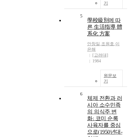
기
5
學校級別에 따
른 生活指導 體
系化 方案
안창일
,
조원호
,
이
은해
[고려대]
1984
원문보
기
6
체제 전환과 러
시아 소수민족
의 의식주 변
화: 코미 순록
사육자를 중심
으로(1950년대-