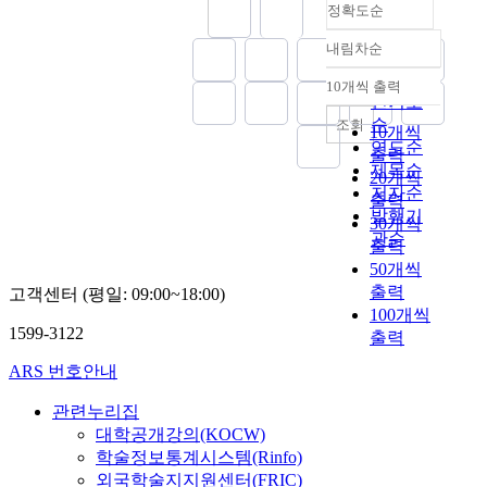
정확도순
내림차순
정확도
순
10개씩 출력
내림차순
인기도
순
조회
10개씩
연도순
출력
제목순
20개씩
저자순
출력
발행기
30개씩
관순
출력
50개씩
출력
고객센터 (평일: 09:00~18:00)
100개씩
1599-3122
출력
ARS 번호안내
관련누리집
대학공개강의(KOCW)
학술정보통계시스템(Rinfo)
외국학술지지원센터(FRIC)