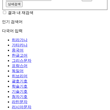
상세검색
결과 내 재검색
인기 검색어
다국어 입력
히라가나
가타카나
중국어
한글고어
그리스문자
프랑스어
독일어
히브리어
괄호기호
학술기호
기술기호
첨자기호
라틴문자
러시아문자