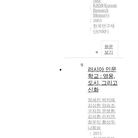
NRF
KRM(Korean
Research
Memory)
2003
한국연구재
단(NRF)
원문
보기
9
러시아 인문
학교 : 영웅,
도시, 그리고
신화
정세진
,
박지배
,
김상현
,
양승조
,
구자정
,
문병환
,
김석환
,
이지연
,
최우익
,
황성우
,
나희승
2015