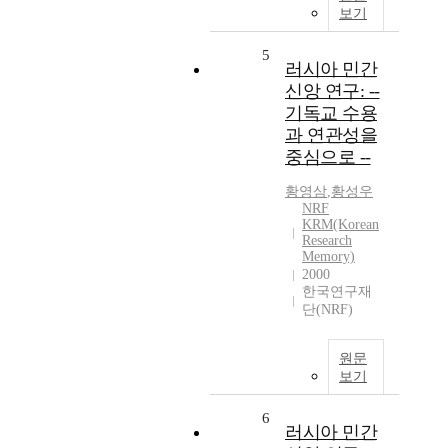
보기
5
러시아 민간
신앙 연구: --
기독교 수용
과 연관성을
중심으로 --
황영삼
,
황성우
NRF
KRM(Korean
Research
Memory)
2000
한국연구재
단(NRF)
원문
보기
6
러시아 민간