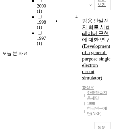
보기
2000
(1)
4
범용 단일전
1998
자 회로 시뮬
(1)
레이터 구현
1997
에 대한 연구
(1)
(Development
of a general-
오늘 본 자료
purpose single
electron
circuit
simulator)
황성우
한국학술진
흥재단
1998
한국연구재
단(NRF)
원문