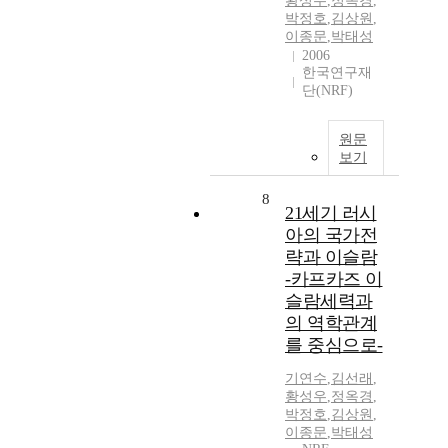
황성우
,
정옥경
,
박정호
,
김상원
,
이종문
,
박태성
2006
한국연구재
단(NRF)
원문
보기
8
21세기 러시
아의 국가전
략과 이슬람
-카프카즈 이
슬람세력과
의 역학관계
를 중심으로-
기연수
,
김선래
,
황성우
,
정옥경
,
박정호
,
김상원
,
이종문
,
박태성