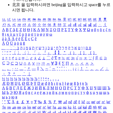
北京 을 입력하시려면
beijing
을 입력하시고 space를 누르
시면 됩니다.
ㅥ
ㅦ
ㅧ
ㅨ
ㅩ
ㅪ
ㅫ
ㅬ
ㅭ
ㅮ
ㅯ
ㅰ
ㅱ
ㅲ
ㅳ
ㅴ
ㅵ
ㅶ
ㅷ
ㅸ
ㅹ
ㅺ
ㅻ
ㅼ
ㅽ
ㅾ
ㅿ
ㆀ
ㆁ
ㆂ
ㆃ
ㆄ
ㆅ
ㆆ
ㆇ
ㆈ
ㆉ
ㆊ
ㆋ
ㆌ
ㆍ
ㆎ
Α
Β
Γ
Δ
Ε
Ζ
Η
Θ
Ι
Κ
Λ
Μ
Ν
Ξ
Ο
Π
Ρ
Σ
Τ
Υ
Φ
Χ
Ψ
Ω
α
β
γ
δ
ε
ζ
η
θ
ι
κ
λ
μ
ν
ξ
ο
π
ρ
σ
τ
υ
φ
χ
ψ
ω
á
à
Á
À
é
è
É
È
ç
Ç
ê
Ä
Ö
Ü
ä
ö
ü
ß
ְ
ֳ
ֲ
ֱ
ָ
ַ
ֵ
ֶ
ִ
ֹ
ּ
ֻ
ׂ
ׁ
ּ
ב
ה
נ
מ
צ
ת
ץ
ש
ד
ג
כ
ע
י
ח
ל
ך
ף
ק
ר
א
ט
ו
ן
ם
פ
‘
’
“
”
〔
〕
〈
〉
「
」
『
』
【
】
＂
（
）
［
］
｛
｝
±
×
÷
≠
≤
≥
∞
∴
♂
♀
∠
⊥
⌒
∂
∇
≡
≒
≪
≫
√
∽
∝
∵
∫
∬
∈
∋
⊆
⊇
⊂
⊃
∪
∩
∧
∨
￢
⇒
⇔
∀
∃
∮
∑
∏
＋
－
＜
＝
＞
、
。
·
‥
…
¨
〃
―
∥
＼
∼
´
～
ˇ
˘
˝
˚
˙
¸
˛
¡
¿
ː
！
＇
，
．
／
：
；
？
＾
＿
｀
｜
½
⅓
⅔
¼
¾
⅛
⅜
⅝
⅞
¹
²
³
⁴
ⁿ
₁
₂
₃
₄
Æ
Ð
Ħ
Ĳ
Ł
Ø
Œ
Þ
Ŧ
Ŋ
æ
đ
ð
ħ
ı
ĳ
ĸ
ŀ
ł
ø
œ
ß
þ
ŧ
ŋ
ŉ
А
Б
В
Г
Д
Е
Ё
Ж
З
И
Й
К
Л
М
Н
О
П
Р
С
Т
У
Ф
Х
Ц
Ч
Ш
Щ
Ъ
Ы
Ь
Э
Ю
Я
а
б
в
г
д
е
ё
ж
з
и
й
к
л
м
н
о
п
р
с
т
у
ф
х
ц
ч
ш
щ
ъ
ы
ь
э
ю
я
′
″
℃
Å
￠
￡
￥
¤
℉
‰
＄
％
Ｆ
￦
㎕
㎖
㎗
ℓ
㎘
㏄
㎣
㎤
㎥
㎦
㎙
㎚
㎛
㎜
㎝
㎞
㎟
㎠
㎡
㎢
㏊
㎍
㎎
㎏
㏏
㎈
㎉
㏈
㎧
㎨
㎰
㎱
㎲
㎳
㎴
㎵
㎶
㎷
㎸
㎹
㎀
㎁
㎂
㎃
㎄
㎺
㎻
㎽
㎾
㎿
㎐
㎑