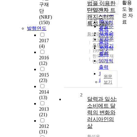
정확도
활용
법을 이용한
구재
순
도 높
10개씩 출력
단일전자 트
단
내림차순
인기도
은 자
랜지스터의
(NRF)
순
조회
료
10개씩
(150)
특성 계산
연도순
발행연도
출력
제목순
황성우
20개씩
저자순
한국학술진
2017
출력
흥재단
발행기
(4)
30개씩
1997
관순
출력
한국연구재
2016
50개씩
단(NRF)
(12)
출력
100개씩
2015
원문
출력
(23)
보기
2014
2
(13)
달력과 일상:
소비에트 달
2013
력의 변화와
(21)
러시아인의
삶
2012
(31)
황성우