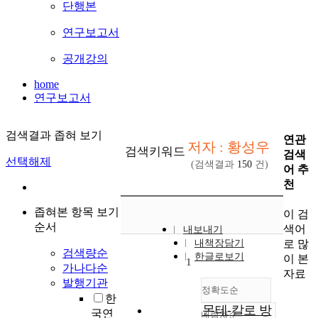
단행본
연구보고서
공개강의
home
연구보고서
검색결과 좁혀 보기
연관
저자 : 황성우
검색키워드
검색
선택해제
(검색결과
150
건)
어 추
천
좁혀본 항목 보기
이 검
순서
색어
내보내기
로 많
내책장담기
검색량순
한글로보기
이 본
1
가나다순
자료
발행기관
정확도순
한
몬테-칼로 방
국연
내림차순