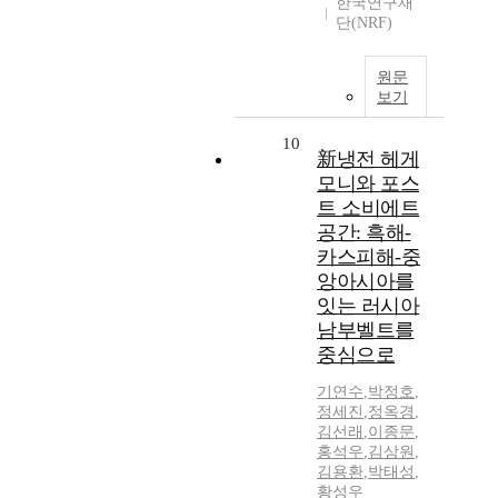
한국연구재
단(NRF)
원문
보기
10
新냉전 헤게
모니와 포스
트 소비에트
공간: 흑해-
카스피해-중
앙아시아를
잇는 러시아
남부벨트를
중심으로
기연수
,
박정호
,
정세진
,
정옥경
,
김선래
,
이종문
,
홍석우
,
김상원
,
김용환
,
박태성
,
황성우