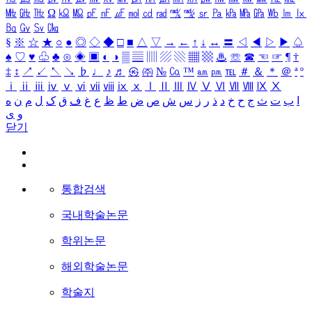
㎒
㎓
㎔
Ω
㏀
㏁
㎊
㎋
㎌
㏖
㏅
㎭
㎮
㎯
㏛
㎩
㎪
㎫
㎬
㏝
㏐
㏓
㏃
㏉
㏜
㏆
§
※
☆
★
○
●
◎
◇
◆
□
■
△
▽
→
←
↑
↓
↔
〓
◁
◀
▷
▶
♤
♠
♡
♥
♧
♣
⊙
◈
▣
◐
◑
▒
▤
▥
▨
▧
▦
▩
♨
☏
☎
☜
☞
¶
†
‡
↕
↗
↙
↖
↘
♭
♩
♪
♬
㉿
㈜
№
㏇
™
㏂
㏘
℡
＃
＆
＊
＠
ª
º
ⅰ
ⅱ
ⅲ
ⅳ
ⅴ
ⅵ
ⅶ
ⅷ
ⅸ
ⅹ
Ⅰ
Ⅱ
Ⅲ
Ⅳ
Ⅴ
Ⅵ
Ⅶ
Ⅷ
Ⅸ
Ⅹ
ا
ب
ت
ث
ج
ح
خ
د
ذ
ر
ز
س
ش
ص
ض
ط
ظ
ع
غ
ف
ق
ک
ل
م
ن
ه
و
ی
닫기
통합검색
국내학술논문
학위논문
해외학술논문
학술지