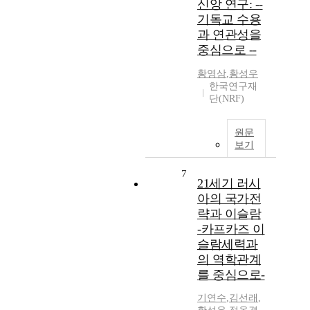
신앙 연구: --
기독교 수용
과 연관성을
중심으로 --
황영삼
,
황성우
한국연구재
단(NRF)
원문
보기
7
21세기 러시
아의 국가전
략과 이슬람
-카프카즈 이
슬람세력과
의 역학관계
를 중심으로-
기연수
,
김선래
,