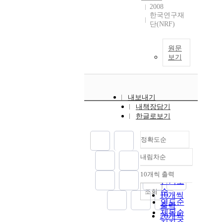
2008
한국연구재
단(NRF)
원문
보기
내보내기
내책장담기
한글로보기
정확도순
내림차순
정확도
순
10개씩 출력
내림차순
인기도
순
조회
10개씩
연도순
출력
제목순
20개씩