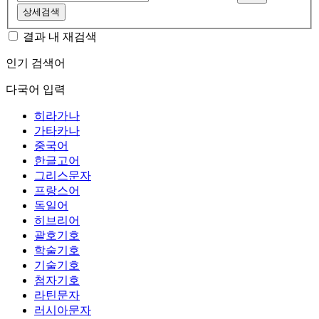
상세검색
결과 내 재검색
인기 검색어
다국어 입력
히라가나
가타카나
중국어
한글고어
그리스문자
프랑스어
독일어
히브리어
괄호기호
학술기호
기술기호
첨자기호
라틴문자
러시아문자