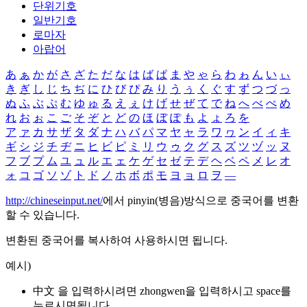
단위기호
일반기호
로마자
아랍어
あ
ぁ
か
が
さ
ざ
た
だ
な
は
ば
ぱ
ま
や
ゃ
ら
わ
ゎ
ん
い
ぃ
き
ぎ
し
じ
ち
ぢ
に
ひ
び
ぴ
み
り
う
ぅ
く
ぐ
す
ず
つ
づ
っ
ぬ
ふ
ぶ
ぷ
む
ゆ
ゅ
る
え
ぇ
け
げ
せ
ぜ
て
で
ね
へ
べ
ぺ
め
れ
お
ぉ
こ
ご
そ
ぞ
と
ど
の
ほ
ぼ
ぽ
も
よ
ょ
ろ
を
ア
ァ
カ
サ
ザ
タ
ダ
ナ
ハ
バ
パ
マ
ヤ
ャ
ラ
ワ
ヮ
ン
イ
ィ
キ
ギ
シ
ジ
チ
ヂ
ニ
ヒ
ビ
ピ
ミ
リ
ウ
ゥ
ク
グ
ス
ズ
ツ
ヅ
ッ
ヌ
フ
ブ
プ
ム
ユ
ュ
ル
エ
ェ
ケ
ゲ
セ
ゼ
テ
デ
ヘ
ベ
ペ
メ
レ
オ
ォ
コ
ゴ
ソ
ゾ
ト
ド
ノ
ホ
ボ
ポ
モ
ヨ
ョ
ロ
ヲ
―
http://chineseinput.net/
에서 pinyin(병음)방식으로 중국어를 변환
할 수 있습니다.
변환된 중국어를 복사하여 사용하시면 됩니다.
예시)
中文 을 입력하시려면
zhongwen
을 입력하시고 space를
누르시면됩니다.