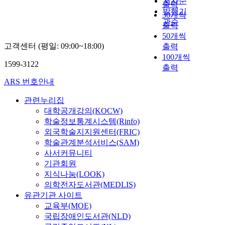
저자순
출력
발행기
30개씩
관순
출력
50개씩
고객센터 (평일: 09:00~18:00)
출력
100개씩
1599-3122
출력
ARS 번호안내
관련누리집
대학공개강의(KOCW)
학술정보통계시스템(Rinfo)
외국학술지지원센터(FRIC)
학술관계분석서비스(SAM)
사서커뮤니티
기관회원
지식나눔(LOOK)
의학전자도서관(MEDLIS)
유관기관 사이트
교육부(MOE)
국립장애인도서관(NLD)