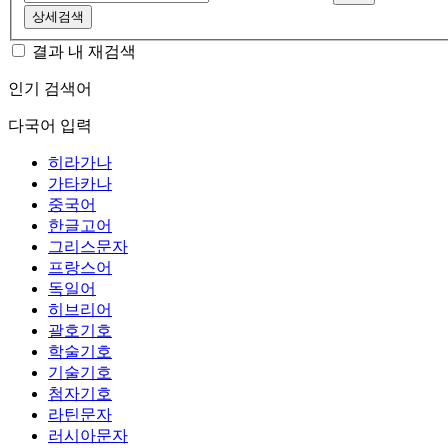
상세검색
결과 내 재검색
인기 검색어
다국어 입력
히라가나
가타카나
중국어
한글고어
그리스문자
프랑스어
독일어
히브리어
괄호기호
학술기호
기술기호
첨자기호
라틴문자
러시아문자