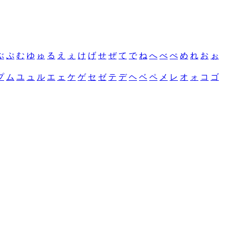
ぶ
ぷ
む
ゆ
ゅ
る
え
ぇ
け
げ
せ
ぜ
て
で
ね
へ
べ
ぺ
め
れ
お
ぉ
プ
ム
ユ
ュ
ル
エ
ェ
ケ
ゲ
セ
ゼ
テ
デ
ヘ
ベ
ペ
メ
レ
オ
ォ
コ
ゴ