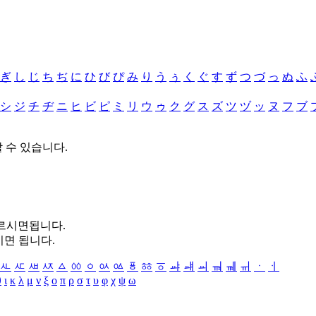
ぎ
し
じ
ち
ぢ
に
ひ
び
ぴ
み
り
う
ぅ
く
ぐ
す
ず
つ
づ
っ
ぬ
ふ
シ
ジ
チ
ヂ
ニ
ヒ
ビ
ピ
ミ
リ
ウ
ゥ
ク
グ
ス
ズ
ツ
ヅ
ッ
ヌ
フ
ブ
할 수 있습니다.
누르시면됩니다.
시면 됩니다.
ㅻ
ㅼ
ㅽ
ㅾ
ㅿ
ㆀ
ㆁ
ㆂ
ㆃ
ㆄ
ㆅ
ㆆ
ㆇ
ㆈ
ㆉ
ㆊ
ㆋ
ㆌ
ㆍ
ㆎ
θ
ι
κ
λ
μ
ν
ξ
ο
π
ρ
σ
τ
υ
φ
χ
ψ
ω