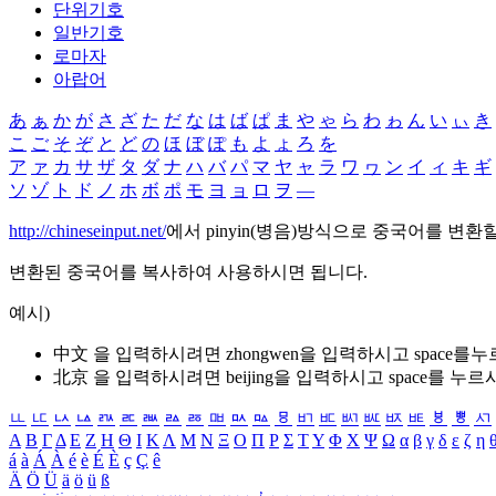
단위기호
일반기호
로마자
아랍어
あ
ぁ
か
が
さ
ざ
た
だ
な
は
ば
ぱ
ま
や
ゃ
ら
わ
ゎ
ん
い
ぃ
き
こ
ご
そ
ぞ
と
ど
の
ほ
ぼ
ぽ
も
よ
ょ
ろ
を
ア
ァ
カ
サ
ザ
タ
ダ
ナ
ハ
バ
パ
マ
ヤ
ャ
ラ
ワ
ヮ
ン
イ
ィ
キ
ギ
ソ
ゾ
ト
ド
ノ
ホ
ボ
ポ
モ
ヨ
ョ
ロ
ヲ
―
http://chineseinput.net/
에서 pinyin(병음)방식으로 중국어를 변환
변환된 중국어를 복사하여 사용하시면 됩니다.
예시)
中文 을 입력하시려면
zhongwen
을 입력하시고 space를
北京 을 입력하시려면
beijing
을 입력하시고 space를 누르
ㅥ
ㅦ
ㅧ
ㅨ
ㅩ
ㅪ
ㅫ
ㅬ
ㅭ
ㅮ
ㅯ
ㅰ
ㅱ
ㅲ
ㅳ
ㅴ
ㅵ
ㅶ
ㅷ
ㅸ
ㅹ
ㅺ
Α
Β
Γ
Δ
Ε
Ζ
Η
Θ
Ι
Κ
Λ
Μ
Ν
Ξ
Ο
Π
Ρ
Σ
Τ
Υ
Φ
Χ
Ψ
Ω
α
β
γ
δ
ε
ζ
η
á
à
Á
À
é
è
É
È
ç
Ç
ê
Ä
Ö
Ü
ä
ö
ü
ß