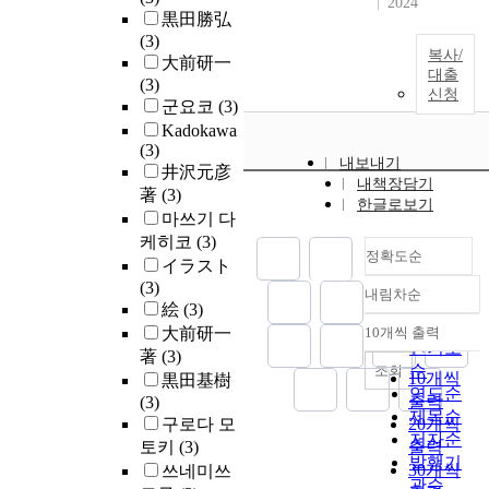
2024
黒田勝弘
(3)
복사/
大前研一
대출
(3)
신청
군요코
(3)
Kadokawa
(3)
내보내기
井沢元彦
내책장담기
著
(3)
한글로보기
마쓰기 다
케히코
(3)
정확도순
イラスト
(3)
내림차순
정확도
絵
(3)
순
大前研一
10개씩 출력
내림차순
인기도
著
(3)
순
조회
10개씩
黒田基樹
연도순
출력
(3)
제목순
구로다 모
20개씩
저자순
토키
(3)
출력
발행기
30개씩
쓰네미쓰
관순