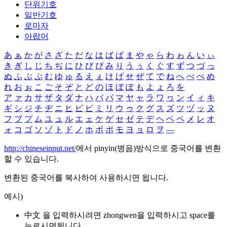
단위기호
일반기호
로마자
아랍어
あ
ぁ
か
が
さ
ざ
た
だ
な
は
ば
ぱ
ま
や
ゃ
ら
わ
ゎ
ん
い
ぃ
き
ぎ
し
じ
ち
ぢ
に
ひ
び
ぴ
み
り
う
ぅ
く
ぐ
す
ず
つ
づ
っ
ぬ
ふ
ぶ
ぷ
む
ゆ
ゅ
る
え
ぇ
け
げ
せ
ぜ
て
で
ね
へ
べ
ぺ
め
れ
お
ぉ
こ
ご
そ
ぞ
と
ど
の
ほ
ぼ
ぽ
も
よ
ょ
ろ
を
ア
ァ
カ
サ
ザ
タ
ダ
ナ
ハ
バ
パ
マ
ヤ
ャ
ラ
ワ
ヮ
ン
イ
ィ
キ
ギ
シ
ジ
チ
ヂ
ニ
ヒ
ビ
ピ
ミ
リ
ウ
ゥ
ク
グ
ス
ズ
ツ
ヅ
ッ
ヌ
フ
ブ
プ
ム
ユ
ュ
ル
エ
ェ
ケ
ゲ
セ
ゼ
テ
デ
ヘ
ベ
ペ
メ
レ
オ
ォ
コ
ゴ
ソ
ゾ
ト
ド
ノ
ホ
ボ
ポ
モ
ヨ
ョ
ロ
ヲ
―
http://chineseinput.net/
에서 pinyin(병음)방식으로 중국어를 변환
할 수 있습니다.
변환된 중국어를 복사하여 사용하시면 됩니다.
예시)
中文 을 입력하시려면
zhongwen
을 입력하시고 space를
누르시면됩니다.