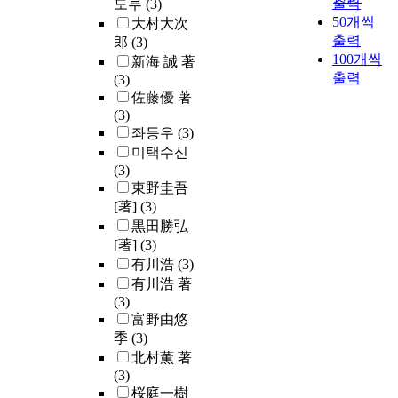
출력
도루
(3)
50개씩
大村大次
출력
郎
(3)
100개씩
新海 誠 著
출력
(3)
佐藤優 著
(3)
좌등우
(3)
미택수신
(3)
東野圭吾
[著]
(3)
黒田勝弘
[著]
(3)
有川浩
(3)
有川浩 著
(3)
富野由悠
季
(3)
北村薫 著
(3)
桜庭一樹