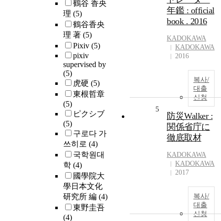
鶴谷 香央
年鑑 : official
理
(5)
book . 2016
鶴谷香央
理 著
(5)
KADOKAWA
Pixiv
(5)
KADOKAWA
pixiv
2016
supervised by
(5)
복사/
虎硬
(5)
대출
東根哲章
신청
(5)
5
ピクシブ
防災Walker :
(5)
関係省庁に
구로다 가
徹底取材
쓰히로
(4)
국학원대
KADOKAWA
KADOKAWA
학
(4)
2017
國學院大
學日本文化
研究所 編
(4)
복사/
대출
東野圭吾
신청
(4)