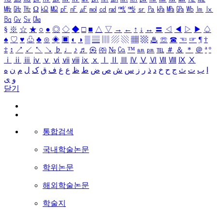
㎒
㎓
㎔
Ω
㏀
㏁
㎊
㎋
㎌
㏖
㏅
㎭
㎮
㎯
㏛
㎩
㎪
㎫
㎬
㏝
㏐
㏓
㏃
㏉
㏜
㏆
§
※
☆
★
○
●
◎
◇
◆
□
■
△
▽
→
←
↑
↓
↔
〓
◁
◀
▷
▶
♤
♠
♡
♥
♧
♣
⊙
◈
▣
◐
◑
▒
▤
▥
▨
▧
▦
▩
♨
☏
☎
☜
☞
¶
†
‡
↕
↗
↙
↖
↘
♭
♩
♪
♬
㉿
㈜
№
㏇
™
㏂
㏘
℡
＃
＆
＊
＠
ª
º
ⅰ
ⅱ
ⅲ
ⅳ
ⅴ
ⅵ
ⅶ
ⅷ
ⅸ
ⅹ
Ⅰ
Ⅱ
Ⅲ
Ⅳ
Ⅴ
Ⅵ
Ⅶ
Ⅷ
Ⅸ
Ⅹ
ا
ب
ت
ث
ج
ح
خ
د
ذ
ر
ز
س
ش
ص
ض
ط
ظ
ع
غ
ف
ق
ک
ل
م
ن
ه
و
ی
닫기
통합검색
국내학술논문
학위논문
해외학술논문
학술지