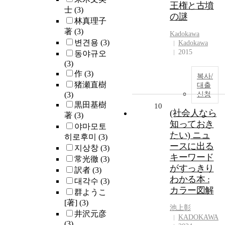
王権と古墳
士
(3)
の謎
林真理子
著
(3)
Kadokawa
변견용
(3)
Kadokawa
2015
동야규오
(3)
作
(3)
복사/
猪瀬直樹
대출
(3)
신청
黒田基樹
10
(社会人なら
著
(3)
知っておき
야마모토
たい) ニュ
히로후미
(3)
ースに出る
지상창
(3)
キーワード
常光徹
(3)
がすっきり
訳者
(3)
わかる本 :
대각수
(3)
カラー図解
群ようこ
[著]
(3)
池上彰
井沢元彦
KADOKAWA
(3)