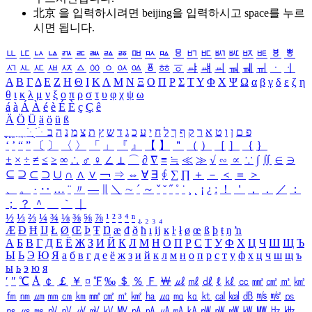
北京 을 입력하시려면
beijing
을 입력하시고 space를 누르
시면 됩니다.
ㅥ
ㅦ
ㅧ
ㅨ
ㅩ
ㅪ
ㅫ
ㅬ
ㅭ
ㅮ
ㅯ
ㅰ
ㅱ
ㅲ
ㅳ
ㅴ
ㅵ
ㅶ
ㅷ
ㅸ
ㅹ
ㅺ
ㅻ
ㅼ
ㅽ
ㅾ
ㅿ
ㆀ
ㆁ
ㆂ
ㆃ
ㆄ
ㆅ
ㆆ
ㆇ
ㆈ
ㆉ
ㆊ
ㆋ
ㆌ
ㆍ
ㆎ
Α
Β
Γ
Δ
Ε
Ζ
Η
Θ
Ι
Κ
Λ
Μ
Ν
Ξ
Ο
Π
Ρ
Σ
Τ
Υ
Φ
Χ
Ψ
Ω
α
β
γ
δ
ε
ζ
η
θ
ι
κ
λ
μ
ν
ξ
ο
π
ρ
σ
τ
υ
φ
χ
ψ
ω
á
à
Á
À
é
è
É
È
ç
Ç
ê
Ä
Ö
Ü
ä
ö
ü
ß
ְ
ֳ
ֲ
ֱ
ָ
ַ
ֵ
ֶ
ִ
ֹ
ּ
ֻ
ׂ
ׁ
ּ
ב
ה
נ
מ
צ
ת
ץ
ש
ד
ג
כ
ע
י
ח
ל
ך
ף
ק
ר
א
ט
ו
ן
ם
פ
‘
’
“
”
〔
〕
〈
〉
「
」
『
』
【
】
＂
（
）
［
］
｛
｝
±
×
÷
≠
≤
≥
∞
∴
♂
♀
∠
⊥
⌒
∂
∇
≡
≒
≪
≫
√
∽
∝
∵
∫
∬
∈
∋
⊆
⊇
⊂
⊃
∪
∩
∧
∨
￢
⇒
⇔
∀
∃
∮
∑
∏
＋
－
＜
＝
＞
、
。
·
‥
…
¨
〃
―
∥
＼
∼
´
～
ˇ
˘
˝
˚
˙
¸
˛
¡
¿
ː
！
＇
，
．
／
：
；
？
＾
＿
｀
｜
½
⅓
⅔
¼
¾
⅛
⅜
⅝
⅞
¹
²
³
⁴
ⁿ
₁
₂
₃
₄
Æ
Ð
Ħ
Ĳ
Ł
Ø
Œ
Þ
Ŧ
Ŋ
æ
đ
ð
ħ
ı
ĳ
ĸ
ŀ
ł
ø
œ
ß
þ
ŧ
ŋ
ŉ
А
Б
В
Г
Д
Е
Ё
Ж
З
И
Й
К
Л
М
Н
О
П
Р
С
Т
У
Ф
Х
Ц
Ч
Ш
Щ
Ъ
Ы
Ь
Э
Ю
Я
а
б
в
г
д
е
ё
ж
з
и
й
к
л
м
н
о
п
р
с
т
у
ф
х
ц
ч
ш
щ
ъ
ы
ь
э
ю
я
′
″
℃
Å
￠
￡
￥
¤
℉
‰
＄
％
Ｆ
￦
㎕
㎖
㎗
ℓ
㎘
㏄
㎣
㎤
㎥
㎦
㎙
㎚
㎛
㎜
㎝
㎞
㎟
㎠
㎡
㎢
㏊
㎍
㎎
㎏
㏏
㎈
㎉
㏈
㎧
㎨
㎰
㎱
㎲
㎳
㎴
㎵
㎶
㎷
㎸
㎹
㎀
㎁
㎂
㎃
㎄
㎺
㎻
㎽
㎾
㎿
㎐
㎑