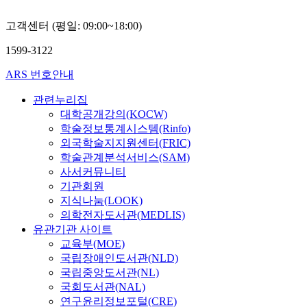
고객센터 (평일: 09:00~18:00)
1599-3122
ARS 번호안내
관련누리집
대학공개강의(KOCW)
학술정보통계시스템(Rinfo)
외국학술지지원센터(FRIC)
학술관계분석서비스(SAM)
사서커뮤니티
기관회원
지식나눔(LOOK)
의학전자도서관(MEDLIS)
유관기관 사이트
교육부(MOE)
국립장애인도서관(NLD)
국립중앙도서관(NL)
국회도서관(NAL)
연구윤리정보포털(CRE)