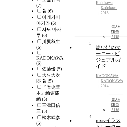
Kadokawa
(7)
Kadokawa
著
(6)
2018
이케가미
아키라
(6)
복사/
사토 마사
대출
루
(6)
신청
川尻秋生
3
思い出のマ
(6)
ーニー : ビ
KADOKAWA
ジュアルガ
(6)
イド
佐藤優
(5)
大村大次
KADOKAWA
郎 著
(5)
KADOKAWA
2014
『歴史読
本』編集部
編
(5)
복사/
대출
三津田信
신청
三
(5)
4
松木武彦
pixivイラス
(5)
トレーター