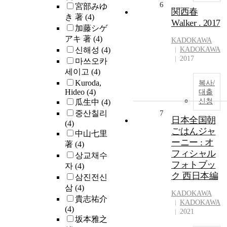
6
宮部みゆ
関西春
き 著
(4)
Walker . 2017
加藤シゲ
アキ 著
(4)
KADOKAWA
신해성
(4)
KADOKAWA
2017
마쓰오카
세이고
(4)
Kuroda,
복사/
Hideo
(4)
대출
신청
瓜生中
(4)
중산칠리
7
日本全国朝
(4)
ごはんジャ
中山七里
ーニー : オ
著
(4)
フィシャル
상교채수
フォトブッ
자
(4)
ク 西日本編
삼진전신
삼
(4)
KADOKAWA
貴志祐介
KADOKAWA
(4)
2021
坂本雅之