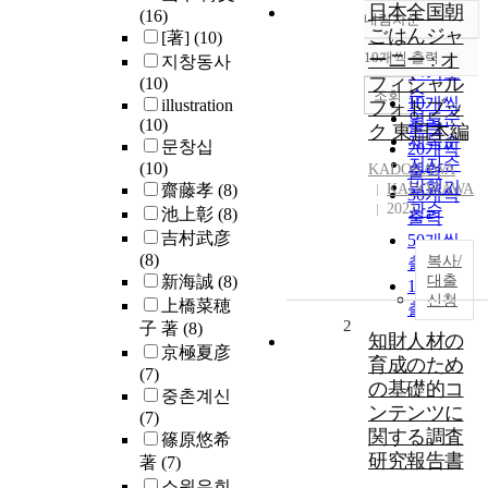
日本全国朝
(16)
내림차순
정확도
ごはんジャ
[著]
(10)
순
10개씩 출력
ーニー : オ
지창동사
내림차순
인기도
フィシャル
(10)
순
조회
10개씩
illustration
フォトブッ
연도순
(10)
출력
ク 東日本編
제목순
문창십
20개씩
저자순
(10)
KADOKAWA
출력
발행기
齋藤孝
(8)
KADOKAWA
30개씩
2021
관순
池上彰
(8)
출력
吉村武彦
50개씩
(8)
복사/
출력
新海誠
(8)
대출
100개씩
신청
上橋菜穂
출력
2
子 著
(8)
知財人材の
京極夏彦
育成のため
(7)
の基礎的コ
중촌계신
ンテンツに
(7)
関する調査
篠原悠希
研究報告書
著
(7)
소원유희