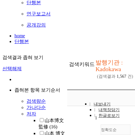
단행본
연구보고서
공개강의
home
단행본
검색결과 좁혀 보기
발행기관 :
검색키워드
Kadokawa
선택해제
(검색결과
1,567
건)
좁혀본 항목 보기순서
검색량순
내보내기
가나다순
내책장담기
저자
한글로보기
1
山本博文
監修
(16)
정확도순
山本 博文