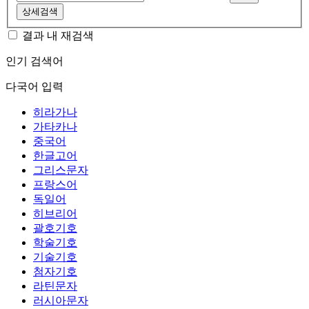
상세검색
결과 내 재검색
인기 검색어
다국어 입력
히라가나
가타카나
중국어
한글고어
그리스문자
프랑스어
독일어
히브리어
괄호기호
학술기호
기술기호
첨자기호
라틴문자
러시아문자