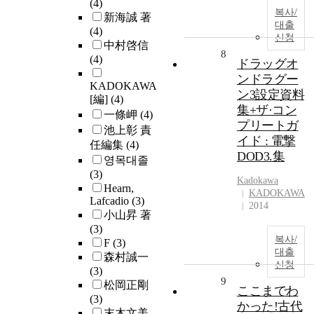
(4)
복사/
新海誠 著
대출
(4)
신청
中村啓信
8
(4)
ドラッグオ
ンドラグー
KADOKAWA
ン3設定資料
[編]
(4)
集+ザ·コン
一條岬
(4)
プリートガ
池上彰 責
イド : 電撃
任編集
(4)
DOD3.集
영목대졸
(3)
Kadokawa
Hearn,
KADOKAWA
Lafcadio
(3)
2014
小山昇 著
(3)
복사/
F
(3)
대출
森村誠一
신청
(3)
9
松岡正剛
ここまでわ
(3)
かった!古代
末木文美