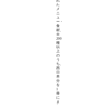
れ
た
メ
ニ
ュ
ー・
食
材、
全
200
種
以
上
の
う
ち、
西
日
本
分
を
1
冊
に
ま