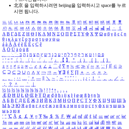
北京 을 입력하시려면
beijing
을 입력하시고 space를 누르
시면 됩니다.
ㅥ
ㅦ
ㅧ
ㅨ
ㅩ
ㅪ
ㅫ
ㅬ
ㅭ
ㅮ
ㅯ
ㅰ
ㅱ
ㅲ
ㅳ
ㅴ
ㅵ
ㅶ
ㅷ
ㅸ
ㅹ
ㅺ
ㅻ
ㅼ
ㅽ
ㅾ
ㅿ
ㆀ
ㆁ
ㆂ
ㆃ
ㆄ
ㆅ
ㆆ
ㆇ
ㆈ
ㆉ
ㆊ
ㆋ
ㆌ
ㆍ
ㆎ
Α
Β
Γ
Δ
Ε
Ζ
Η
Θ
Ι
Κ
Λ
Μ
Ν
Ξ
Ο
Π
Ρ
Σ
Τ
Υ
Φ
Χ
Ψ
Ω
α
β
γ
δ
ε
ζ
η
θ
ι
κ
λ
μ
ν
ξ
ο
π
ρ
σ
τ
υ
φ
χ
ψ
ω
á
à
Á
À
é
è
É
È
ç
Ç
ê
Ä
Ö
Ü
ä
ö
ü
ß
ְ
ֳ
ֲ
ֱ
ָ
ַ
ֵ
ֶ
ִ
ֹ
ּ
ֻ
ׂ
ׁ
ּ
ב
ה
נ
מ
צ
ת
ץ
ש
ד
ג
כ
ע
י
ח
ל
ך
ף
ק
ר
א
ט
ו
ן
ם
פ
‘
’
“
”
〔
〕
〈
〉
「
」
『
』
【
】
＂
（
）
［
］
｛
｝
±
×
÷
≠
≤
≥
∞
∴
♂
♀
∠
⊥
⌒
∂
∇
≡
≒
≪
≫
√
∽
∝
∵
∫
∬
∈
∋
⊆
⊇
⊂
⊃
∪
∩
∧
∨
￢
⇒
⇔
∀
∃
∮
∑
∏
＋
－
＜
＝
＞
、
。
·
‥
…
¨
〃
―
∥
＼
∼
´
～
ˇ
˘
˝
˚
˙
¸
˛
¡
¿
ː
！
＇
，
．
／
：
；
？
＾
＿
｀
｜
½
⅓
⅔
¼
¾
⅛
⅜
⅝
⅞
¹
²
³
⁴
ⁿ
₁
₂
₃
₄
Æ
Ð
Ħ
Ĳ
Ł
Ø
Œ
Þ
Ŧ
Ŋ
æ
đ
ð
ħ
ı
ĳ
ĸ
ŀ
ł
ø
œ
ß
þ
ŧ
ŋ
ŉ
А
Б
В
Г
Д
Е
Ё
Ж
З
И
Й
К
Л
М
Н
О
П
Р
С
Т
У
Ф
Х
Ц
Ч
Ш
Щ
Ъ
Ы
Ь
Э
Ю
Я
а
б
в
г
д
е
ё
ж
з
и
й
к
л
м
н
о
п
р
с
т
у
ф
х
ц
ч
ш
щ
ъ
ы
ь
э
ю
я
′
″
℃
Å
￠
￡
￥
¤
℉
‰
＄
％
Ｆ
￦
㎕
㎖
㎗
ℓ
㎘
㏄
㎣
㎤
㎥
㎦
㎙
㎚
㎛
㎜
㎝
㎞
㎟
㎠
㎡
㎢
㏊
㎍
㎎
㎏
㏏
㎈
㎉
㏈
㎧
㎨
㎰
㎱
㎲
㎳
㎴
㎵
㎶
㎷
㎸
㎹
㎀
㎁
㎂
㎃
㎄
㎺
㎻
㎽
㎾
㎿
㎐
㎑