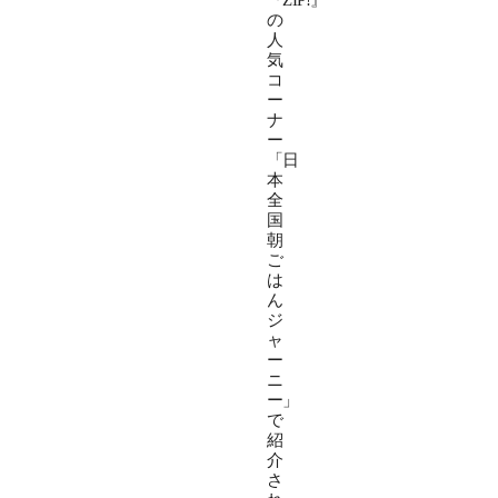
『ZIP!』
の
人
気
コ
ー
ナ
ー
「日
本
全
国
朝
ご
は
ん
ジ
ャ
ー
ニ
ー」
で
紹
介
さ