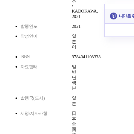
京
:
KADOKAWA,
나만을 
2021
발행연도
2021
작성언어
일
본
어
ISBN
9784041108338
자료형태
일
반
단
행
본
발행국(도시)
일
본
서명/저자사항
日
本
全
国