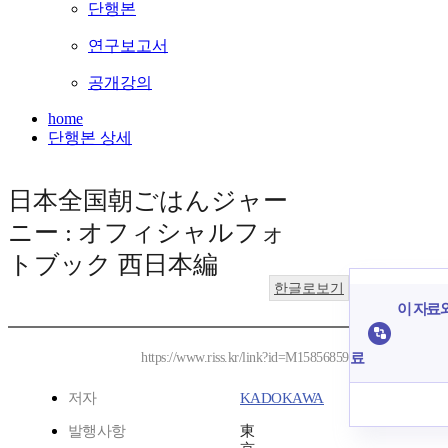
단행본
연구보고서
공개강의
home
단행본 상세
日本全国朝ごはんジャー
ニー : オフィシャルフォ
トブック 西日本編
한글로보기
이 자료와
료
https://www.riss.kr/link?id=M15856859
저자
KADOKAWA
발행사항
東