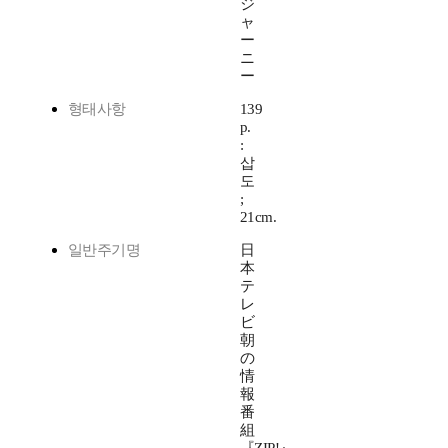
ジ
ャ
ー
ニ
ー
형태사항
139
p.
:
삽
도
;
21cm.
일반주기명
日
本
テ
レ
ビ
朝
の
情
報
番
組