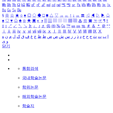
㎒
㎓
㎔
Ω
㏀
㏁
㎊
㎋
㎌
㏖
㏅
㎭
㎮
㎯
㏛
㎩
㎪
㎫
㎬
㏝
㏐
㏓
㏃
㏉
㏜
㏆
§
※
☆
★
○
●
◎
◇
◆
□
■
△
▽
→
←
↑
↓
↔
〓
◁
◀
▷
▶
♤
♠
♡
♥
♧
♣
⊙
◈
▣
◐
◑
▒
▤
▥
▨
▧
▦
▩
♨
☏
☎
☜
☞
¶
†
‡
↕
↗
↙
↖
↘
♭
♩
♪
♬
㉿
㈜
№
㏇
™
㏂
㏘
℡
＃
＆
＊
＠
ª
º
ⅰ
ⅱ
ⅲ
ⅳ
ⅴ
ⅵ
ⅶ
ⅷ
ⅸ
ⅹ
Ⅰ
Ⅱ
Ⅲ
Ⅳ
Ⅴ
Ⅵ
Ⅶ
Ⅷ
Ⅸ
Ⅹ
ا
ب
ت
ث
ج
ح
خ
د
ذ
ر
ز
س
ش
ص
ض
ط
ظ
ع
غ
ف
ق
ک
ل
م
ن
ه
و
ی
닫기
통합검색
국내학술논문
학위논문
해외학술논문
학술지