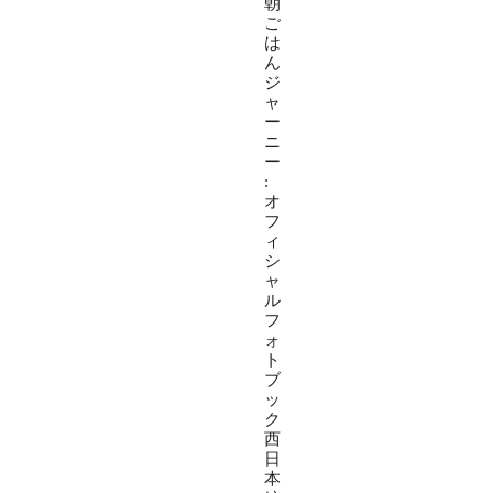
朝
ご
は
ん
ジ
ャ
ー
ニ
ー
:
オ
フ
ィ
シ
ャ
ル
フ
ォ
ト
ブ
ッ
ク
西
日
本