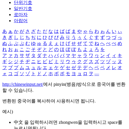
단위기호
일반기호
로마자
아랍어
あ
ぁ
か
が
さ
ざ
た
だ
な
は
ば
ぱ
ま
や
ゃ
ら
わ
ゎ
ん
い
ぃ
き
ぎ
し
じ
ち
ぢ
に
ひ
び
ぴ
み
り
う
ぅ
く
ぐ
す
ず
つ
づ
っ
ぬ
ふ
ぶ
ぷ
む
ゆ
ゅ
る
え
ぇ
け
げ
せ
ぜ
て
で
ね
へ
べ
ぺ
め
れ
お
ぉ
こ
ご
そ
ぞ
と
ど
の
ほ
ぼ
ぽ
も
よ
ょ
ろ
を
ア
ァ
カ
サ
ザ
タ
ダ
ナ
ハ
バ
パ
マ
ヤ
ャ
ラ
ワ
ヮ
ン
イ
ィ
キ
ギ
シ
ジ
チ
ヂ
ニ
ヒ
ビ
ピ
ミ
リ
ウ
ゥ
ク
グ
ス
ズ
ツ
ヅ
ッ
ヌ
フ
ブ
プ
ム
ユ
ュ
ル
エ
ェ
ケ
ゲ
セ
ゼ
テ
デ
ヘ
ベ
ペ
メ
レ
オ
ォ
コ
ゴ
ソ
ゾ
ト
ド
ノ
ホ
ボ
ポ
モ
ヨ
ョ
ロ
ヲ
―
http://chineseinput.net/
에서 pinyin(병음)방식으로 중국어를 변환
할 수 있습니다.
변환된 중국어를 복사하여 사용하시면 됩니다.
예시)
中文 을 입력하시려면
zhongwen
을 입력하시고 space를
누르시면됩니다.