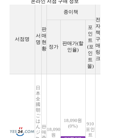
온라인 서점 구매 정보
종이책
전
자
포
판
책
인
서
매
서점명
구
트
명
현
판매가(할
매
정가
(포
황
인율)
링
인
크
트
몰)
日
本
全
國
朝
ご
18,090원
は
910
(0%)
ん
판
18,090
포인
ジ
매
원
트
ャ-
중