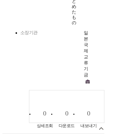
と
め
た
も
の
소장기관
일
본
국
제
교
류
기
금
0
0
0
상세조회
다운로드
내보내기