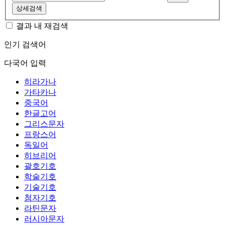
상세검색
결과 내 재검색
인기 검색어
다국어 입력
히라가나
가타카나
중국어
한글고어
그리스문자
프랑스어
독일어
히브리어
괄호기호
학술기호
기술기호
첨자기호
라틴문자
러시아문자