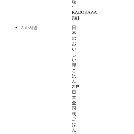
編
/
KADOKAWA
[編].
기타서명
日
本
の
お
い
し
い
朝
ご
は
ん
ZIP!
日
本
全
国
朝
ご
は
ん