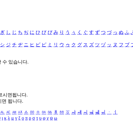
ぎ
し
じ
ち
ぢ
に
ひ
び
ぴ
み
り
う
ぅ
く
ぐ
す
ず
つ
づ
っ
ぬ
ふ
シ
ジ
チ
ヂ
ニ
ヒ
ビ
ピ
ミ
リ
ウ
ゥ
ク
グ
ス
ズ
ツ
ヅ
ッ
ヌ
フ
ブ
할 수 있습니다.
누르시면됩니다.
시면 됩니다.
ㅻ
ㅼ
ㅽ
ㅾ
ㅿ
ㆀ
ㆁ
ㆂ
ㆃ
ㆄ
ㆅ
ㆆ
ㆇ
ㆈ
ㆉ
ㆊ
ㆋ
ㆌ
ㆍ
ㆎ
θ
ι
κ
λ
μ
ν
ξ
ο
π
ρ
σ
τ
υ
φ
χ
ψ
ω