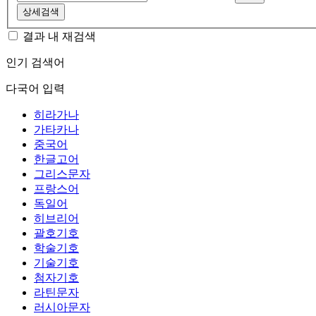
상세검색
결과 내 재검색
인기 검색어
다국어 입력
히라가나
가타카나
중국어
한글고어
그리스문자
프랑스어
독일어
히브리어
괄호기호
학술기호
기술기호
첨자기호
라틴문자
러시아문자