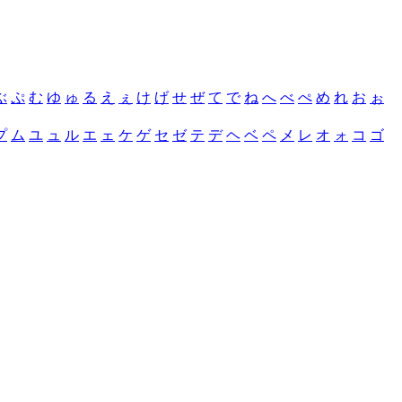
ぶ
ぷ
む
ゆ
ゅ
る
え
ぇ
け
げ
せ
ぜ
て
で
ね
へ
べ
ぺ
め
れ
お
ぉ
プ
ム
ユ
ュ
ル
エ
ェ
ケ
ゲ
セ
ゼ
テ
デ
ヘ
ベ
ペ
メ
レ
オ
ォ
コ
ゴ