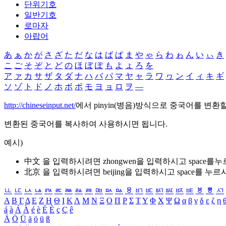
단위기호
일반기호
로마자
아랍어
あ
ぁ
か
が
さ
ざ
た
だ
な
は
ば
ぱ
ま
や
ゃ
ら
わ
ゎ
ん
い
ぃ
き
こ
ご
そ
ぞ
と
ど
の
ほ
ぼ
ぽ
も
よ
ょ
ろ
を
ア
ァ
カ
サ
ザ
タ
ダ
ナ
ハ
バ
パ
マ
ヤ
ャ
ラ
ワ
ヮ
ン
イ
ィ
キ
ギ
ソ
ゾ
ト
ド
ノ
ホ
ボ
ポ
モ
ヨ
ョ
ロ
ヲ
―
http://chineseinput.net/
에서 pinyin(병음)방식으로 중국어를 변환
변환된 중국어를 복사하여 사용하시면 됩니다.
예시)
中文 을 입력하시려면
zhongwen
을 입력하시고 space를
北京 을 입력하시려면
beijing
을 입력하시고 space를 누르
ㅥ
ㅦ
ㅧ
ㅨ
ㅩ
ㅪ
ㅫ
ㅬ
ㅭ
ㅮ
ㅯ
ㅰ
ㅱ
ㅲ
ㅳ
ㅴ
ㅵ
ㅶ
ㅷ
ㅸ
ㅹ
ㅺ
Α
Β
Γ
Δ
Ε
Ζ
Η
Θ
Ι
Κ
Λ
Μ
Ν
Ξ
Ο
Π
Ρ
Σ
Τ
Υ
Φ
Χ
Ψ
Ω
α
β
γ
δ
ε
ζ
η
á
à
Á
À
é
è
É
È
ç
Ç
ê
Ä
Ö
Ü
ä
ö
ü
ß