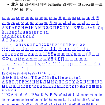
北京 을 입력하시려면
beijing
을 입력하시고 space를 누르
시면 됩니다.
ㅥ
ㅦ
ㅧ
ㅨ
ㅩ
ㅪ
ㅫ
ㅬ
ㅭ
ㅮ
ㅯ
ㅰ
ㅱ
ㅲ
ㅳ
ㅴ
ㅵ
ㅶ
ㅷ
ㅸ
ㅹ
ㅺ
ㅻ
ㅼ
ㅽ
ㅾ
ㅿ
ㆀ
ㆁ
ㆂ
ㆃ
ㆄ
ㆅ
ㆆ
ㆇ
ㆈ
ㆉ
ㆊ
ㆋ
ㆌ
ㆍ
ㆎ
Α
Β
Γ
Δ
Ε
Ζ
Η
Θ
Ι
Κ
Λ
Μ
Ν
Ξ
Ο
Π
Ρ
Σ
Τ
Υ
Φ
Χ
Ψ
Ω
α
β
γ
δ
ε
ζ
η
θ
ι
κ
λ
μ
ν
ξ
ο
π
ρ
σ
τ
υ
φ
χ
ψ
ω
á
à
Á
À
é
è
É
È
ç
Ç
ê
Ä
Ö
Ü
ä
ö
ü
ß
ְ
ֳ
ֲ
ֱ
ָ
ַ
ֵ
ֶ
ִ
ֹ
ּ
ֻ
ׂ
ׁ
ּ
ב
ה
נ
מ
צ
ת
ץ
ש
ד
ג
כ
ע
י
ח
ל
ך
ף
ק
ר
א
ט
ו
ן
ם
פ
‘
’
“
”
〔
〕
〈
〉
「
」
『
』
【
】
＂
（
）
［
］
｛
｝
±
×
÷
≠
≤
≥
∞
∴
♂
♀
∠
⊥
⌒
∂
∇
≡
≒
≪
≫
√
∽
∝
∵
∫
∬
∈
∋
⊆
⊇
⊂
⊃
∪
∩
∧
∨
￢
⇒
⇔
∀
∃
∮
∑
∏
＋
－
＜
＝
＞
、
。
·
‥
…
¨
〃
―
∥
＼
∼
´
～
ˇ
˘
˝
˚
˙
¸
˛
¡
¿
ː
！
＇
，
．
／
：
；
？
＾
＿
｀
｜
½
⅓
⅔
¼
¾
⅛
⅜
⅝
⅞
¹
²
³
⁴
ⁿ
₁
₂
₃
₄
Æ
Ð
Ħ
Ĳ
Ł
Ø
Œ
Þ
Ŧ
Ŋ
æ
đ
ð
ħ
ı
ĳ
ĸ
ŀ
ł
ø
œ
ß
þ
ŧ
ŋ
ŉ
А
Б
В
Г
Д
Е
Ё
Ж
З
И
Й
К
Л
М
Н
О
П
Р
С
Т
У
Ф
Х
Ц
Ч
Ш
Щ
Ъ
Ы
Ь
Э
Ю
Я
а
б
в
г
д
е
ё
ж
з
и
й
к
л
м
н
о
п
р
с
т
у
ф
х
ц
ч
ш
щ
ъ
ы
ь
э
ю
я
′
″
℃
Å
￠
￡
￥
¤
℉
‰
＄
％
Ｆ
￦
㎕
㎖
㎗
ℓ
㎘
㏄
㎣
㎤
㎥
㎦
㎙
㎚
㎛
㎜
㎝
㎞
㎟
㎠
㎡
㎢
㏊
㎍
㎎
㎏
㏏
㎈
㎉
㏈
㎧
㎨
㎰
㎱
㎲
㎳
㎴
㎵
㎶
㎷
㎸
㎹
㎀
㎁
㎂
㎃
㎄
㎺
㎻
㎽
㎾
㎿
㎐
㎑