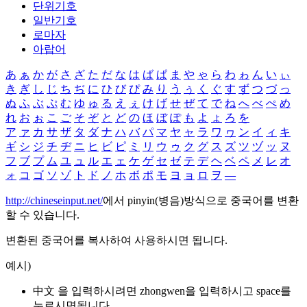
단위기호
일반기호
로마자
아랍어
あ
ぁ
か
が
さ
ざ
た
だ
な
は
ば
ぱ
ま
や
ゃ
ら
わ
ゎ
ん
い
ぃ
き
ぎ
し
じ
ち
ぢ
に
ひ
び
ぴ
み
り
う
ぅ
く
ぐ
す
ず
つ
づ
っ
ぬ
ふ
ぶ
ぷ
む
ゆ
ゅ
る
え
ぇ
け
げ
せ
ぜ
て
で
ね
へ
べ
ぺ
め
れ
お
ぉ
こ
ご
そ
ぞ
と
ど
の
ほ
ぼ
ぽ
も
よ
ょ
ろ
を
ア
ァ
カ
サ
ザ
タ
ダ
ナ
ハ
バ
パ
マ
ヤ
ャ
ラ
ワ
ヮ
ン
イ
ィ
キ
ギ
シ
ジ
チ
ヂ
ニ
ヒ
ビ
ピ
ミ
リ
ウ
ゥ
ク
グ
ス
ズ
ツ
ヅ
ッ
ヌ
フ
ブ
プ
ム
ユ
ュ
ル
エ
ェ
ケ
ゲ
セ
ゼ
テ
デ
ヘ
ベ
ペ
メ
レ
オ
ォ
コ
ゴ
ソ
ゾ
ト
ド
ノ
ホ
ボ
ポ
モ
ヨ
ョ
ロ
ヲ
―
http://chineseinput.net/
에서 pinyin(병음)방식으로 중국어를 변환
할 수 있습니다.
변환된 중국어를 복사하여 사용하시면 됩니다.
예시)
中文 을 입력하시려면
zhongwen
을 입력하시고 space를
누르시면됩니다.