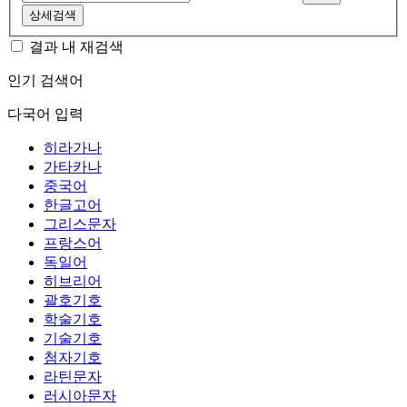
상세검색
결과 내 재검색
인기 검색어
다국어 입력
히라가나
가타카나
중국어
한글고어
그리스문자
프랑스어
독일어
히브리어
괄호기호
학술기호
기술기호
첨자기호
라틴문자
러시아문자