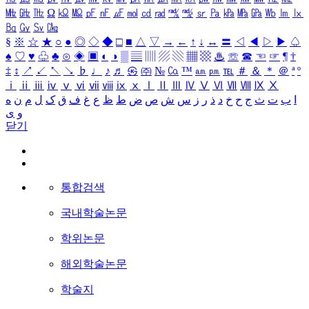
㎒
㎓
㎔
Ω
㏀
㏁
㎊
㎋
㎌
㏖
㏅
㎭
㎮
㎯
㏛
㎩
㎪
㎫
㎬
㏝
㏐
㏓
㏃
㏉
㏜
㏆
§
※
☆
★
○
●
◎
◇
◆
□
■
△
▽
→
←
↑
↓
↔
〓
◁
◀
▷
▶
♤
♠
♡
♥
♧
♣
⊙
◈
▣
◐
◑
▒
▤
▥
▨
▧
▦
▩
♨
☏
☎
☜
☞
¶
†
‡
↕
↗
↙
↖
↘
♭
♩
♪
♬
㉿
㈜
№
㏇
™
㏂
㏘
℡
＃
＆
＊
＠
ª
º
ⅰ
ⅱ
ⅲ
ⅳ
ⅴ
ⅵ
ⅶ
ⅷ
ⅸ
ⅹ
Ⅰ
Ⅱ
Ⅲ
Ⅳ
Ⅴ
Ⅵ
Ⅶ
Ⅷ
Ⅸ
Ⅹ
ا
ب
ت
ث
ج
ح
خ
د
ذ
ر
ز
س
ش
ص
ض
ط
ظ
ع
غ
ف
ق
ک
ل
م
ن
ه
و
ی
닫기
통합검색
국내학술논문
학위논문
해외학술논문
학술지