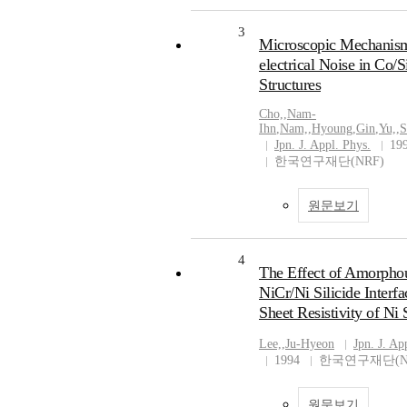
3
Microscopic Mechanis
electrical Noise in Co/
Structures
Cho,
,
Nam-
Ihn
,
Nam,
,
Hyoung
,
Gin
,
Yu,
,
S
Jpn. J. Appl. Phys.
19
한국연구재단(NRF)
원문보기
4
The Effect of Amorphou
NiCr/Ni Silicide Interfa
Sheet Resistivity of Ni 
Lee,
,
Ju-Hyeon
Jpn. J. Ap
1994
한국연구재단(N
원문보기