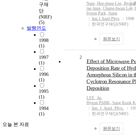
Nam,
,
Hee-dong
,
Lee,
,
Byung
구재
jae
,
Jung,
,
Chung-hwan
,
Lee,
,
단
hyeon
,
Park,
,
Sung
(NRF)
Jpn.J.Appl.Phys
1998
(5)
한국연구재단(NRF)
발행연도
원문보기
1998
(1)
1997
2
Effect of Microwave Pu
(1)
Deposition Rate of Hyd
1996
Amorphous Silicon in t
(1)
Cyclotron Resonance P
Deposition
1995
(1)
LEE,
,
Ju-
Hyeon
,
PARK,
,
Sang
,
Kook
,
K
1994
Jpn. J. Appl. Phys.
19
(1)
한국연구재단(NRF)
오늘 본 자료
원문보기