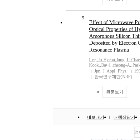
5
Effect of Microwave Pu
Optical Properties of 
Amorphous Silicon Thi
Deposited by Electron 
Resonance Plasma
Lee,
,
Ju-Hyeon
,
Jung,
,
Il-Chae
Kook,
,
Ba다,
,
cheong-A,
,
Park
Jpn. J. Appl. Phys.
19
한국연구재단(NRF)
원문보기
내보내기
내책장담기
정