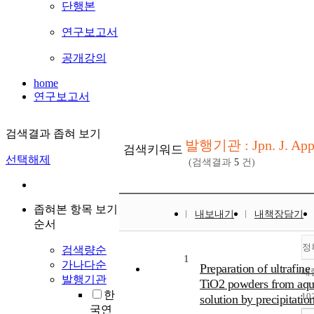
단행본
연구보고서
공개강의
home
연구보고서
검색결과 좁혀 보기
발행기관 : Jpn. J. Appl
검색키워드
선택해제
(검색결과
5
건)
좁혀본 항목 보기
내보내기
내책장담기
순서
정
검색량순
1
가나다순
Preparation of ultrafine 
내
발행기관
TiO2 powders from aqu
한
1
solution by precipitatio
국연