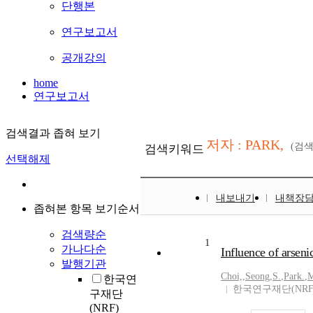
단행본
연구보고서
공개강의
home
연구보고서
검색결과 좁혀 보기
저자 : PARK,
(검
검색키워드
선택해제
내보내기
내책장
좁혀본 항목 보기순서
검색량순
1
가나다순
Influence of arsenic
발행기관
Choi,
,
Seong
,
S.
,
Park.
,
M
한국연
한국연구재단(NRF
구재단
(NRF)