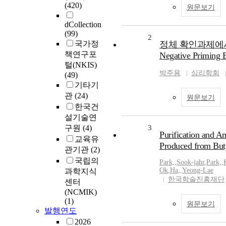
(420)
원문보기
dCollection
(99)
2
국가정
정체 확인과제에서 선
책연구포
Negative Priming Ef
털(NKIS)
박주용
심리학회
(49)
기타기
관
(24)
원문보기
한국건
설기술연
구원
(4)
3
Purification and A
교육유
Produced from Buty
관기관
(2)
국립의
Park,
,
Sook-jahr
,
Park,
,
Ok
,
Ha,
,
Yeong-Lae
과학지식
한국학술진흥재단
센터
(NCMIK)
(1)
원문보기
발행연도
2026