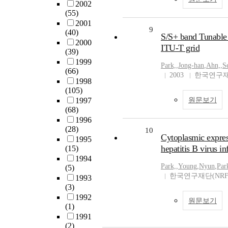
2002
(55)
2001
9
(40)
S/S+ band Tunable 
2000
ITU-T grid
(39)
1999
Park,
,
Jong-han
,
Ahn,
,
S
(66)
2003
한국연구재
1998
(105)
1997
원문보기
(68)
1996
(28)
10
Cytoplasmic express
1995
hepatitis B virus in
(15)
1994
Park,
,
Young
,
Nyun
,
Par
(5)
한국연구재단(NRF
1993
(3)
1992
원문보기
(1)
1991
(2)