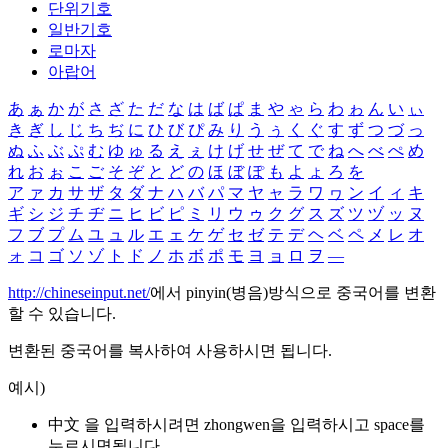
단위기호
일반기호
로마자
아랍어
あ
ぁ
か
が
さ
ざ
た
だ
な
は
ば
ぱ
ま
や
ゃ
ら
わ
ゎ
ん
い
ぃ
き
ぎ
し
じ
ち
ぢ
に
ひ
び
ぴ
み
り
う
ぅ
く
ぐ
す
ず
つ
づ
っ
ぬ
ふ
ぶ
ぷ
む
ゆ
ゅ
る
え
ぇ
け
げ
せ
ぜ
て
で
ね
へ
べ
ぺ
め
れ
お
ぉ
こ
ご
そ
ぞ
と
ど
の
ほ
ぼ
ぽ
も
よ
ょ
ろ
を
ア
ァ
カ
サ
ザ
タ
ダ
ナ
ハ
バ
パ
マ
ヤ
ャ
ラ
ワ
ヮ
ン
イ
ィ
キ
ギ
シ
ジ
チ
ヂ
ニ
ヒ
ビ
ピ
ミ
リ
ウ
ゥ
ク
グ
ス
ズ
ツ
ヅ
ッ
ヌ
フ
ブ
プ
ム
ユ
ュ
ル
エ
ェ
ケ
ゲ
セ
ゼ
テ
デ
ヘ
ベ
ペ
メ
レ
オ
ォ
コ
ゴ
ソ
ゾ
ト
ド
ノ
ホ
ボ
ポ
モ
ヨ
ョ
ロ
ヲ
―
http://chineseinput.net/
에서 pinyin(병음)방식으로 중국어를 변환
할 수 있습니다.
변환된 중국어를 복사하여 사용하시면 됩니다.
예시)
中文 을 입력하시려면
zhongwen
을 입력하시고 space를
누르시면됩니다.