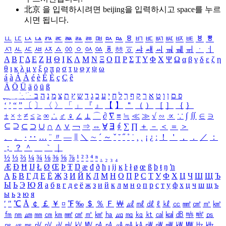
北京 을 입력하시려면
beijing
을 입력하시고 space를 누르
시면 됩니다.
ㅥ
ㅦ
ㅧ
ㅨ
ㅩ
ㅪ
ㅫ
ㅬ
ㅭ
ㅮ
ㅯ
ㅰ
ㅱ
ㅲ
ㅳ
ㅴ
ㅵ
ㅶ
ㅷ
ㅸ
ㅹ
ㅺ
ㅻ
ㅼ
ㅽ
ㅾ
ㅿ
ㆀ
ㆁ
ㆂ
ㆃ
ㆄ
ㆅ
ㆆ
ㆇ
ㆈ
ㆉ
ㆊ
ㆋ
ㆌ
ㆍ
ㆎ
Α
Β
Γ
Δ
Ε
Ζ
Η
Θ
Ι
Κ
Λ
Μ
Ν
Ξ
Ο
Π
Ρ
Σ
Τ
Υ
Φ
Χ
Ψ
Ω
α
β
γ
δ
ε
ζ
η
θ
ι
κ
λ
μ
ν
ξ
ο
π
ρ
σ
τ
υ
φ
χ
ψ
ω
á
à
Á
À
é
è
É
È
ç
Ç
ê
Ä
Ö
Ü
ä
ö
ü
ß
ְ
ֳ
ֲ
ֱ
ָ
ַ
ֵ
ֶ
ִ
ֹ
ּ
ֻ
ׂ
ׁ
ּ
ב
ה
נ
מ
צ
ת
ץ
ש
ד
ג
כ
ע
י
ח
ל
ך
ף
ק
ר
א
ט
ו
ן
ם
פ
‘
’
“
”
〔
〕
〈
〉
「
」
『
』
【
】
＂
（
）
［
］
｛
｝
±
×
÷
≠
≤
≥
∞
∴
♂
♀
∠
⊥
⌒
∂
∇
≡
≒
≪
≫
√
∽
∝
∵
∫
∬
∈
∋
⊆
⊇
⊂
⊃
∪
∩
∧
∨
￢
⇒
⇔
∀
∃
∮
∑
∏
＋
－
＜
＝
＞
、
。
·
‥
…
¨
〃
―
∥
＼
∼
´
～
ˇ
˘
˝
˚
˙
¸
˛
¡
¿
ː
！
＇
，
．
／
：
；
？
＾
＿
｀
｜
½
⅓
⅔
¼
¾
⅛
⅜
⅝
⅞
¹
²
³
⁴
ⁿ
₁
₂
₃
₄
Æ
Ð
Ħ
Ĳ
Ł
Ø
Œ
Þ
Ŧ
Ŋ
æ
đ
ð
ħ
ı
ĳ
ĸ
ŀ
ł
ø
œ
ß
þ
ŧ
ŋ
ŉ
А
Б
В
Г
Д
Е
Ё
Ж
З
И
Й
К
Л
М
Н
О
П
Р
С
Т
У
Ф
Х
Ц
Ч
Ш
Щ
Ъ
Ы
Ь
Э
Ю
Я
а
б
в
г
д
е
ё
ж
з
и
й
к
л
м
н
о
п
р
с
т
у
ф
х
ц
ч
ш
щ
ъ
ы
ь
э
ю
я
′
″
℃
Å
￠
￡
￥
¤
℉
‰
＄
％
Ｆ
￦
㎕
㎖
㎗
ℓ
㎘
㏄
㎣
㎤
㎥
㎦
㎙
㎚
㎛
㎜
㎝
㎞
㎟
㎠
㎡
㎢
㏊
㎍
㎎
㎏
㏏
㎈
㎉
㏈
㎧
㎨
㎰
㎱
㎲
㎳
㎴
㎵
㎶
㎷
㎸
㎹
㎀
㎁
㎂
㎃
㎄
㎺
㎻
㎽
㎾
㎿
㎐
㎑