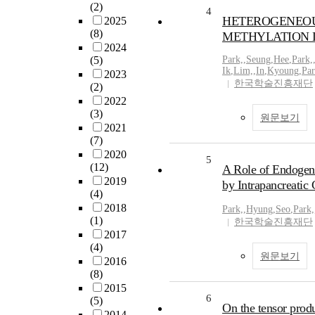
(2)
4
HETEROGENEOUS
2025
(8)
METHYLATION D
2024
(5)
Park,
,
Seung
,
Hee
,
Park,
Ik
,
Lim,
,
In
,
Kyoung
,
Par
2023
한국학술진흥재단
(2)
2022
(3)
원문보기
2021
(7)
2020
5
(12)
A Role of Endogeno
2019
by Intrapancreatic 
(4)
2018
Park,
,
Hyung
,
Seo
,
Park,
(1)
한국학술진흥재단
2017
(4)
원문보기
2016
(8)
2015
6
(5)
On the tensor prod
2014