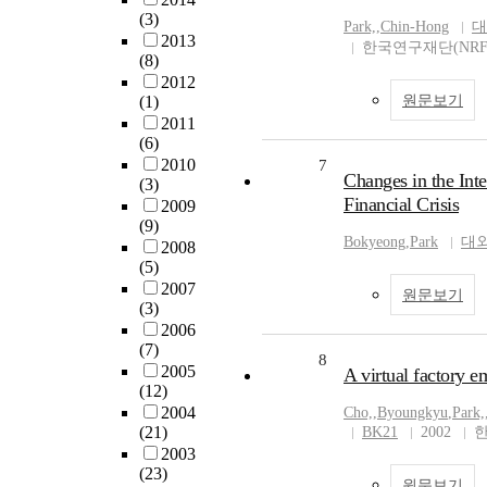
(3)
Park,
,
Chin-Hong
대
2013
한국연구재단(NRF
(8)
2012
(1)
원문보기
2011
(6)
2010
7
Changes in the Int
(3)
Financial Crisis
2009
(9)
Bokyeong
,
Park
대
2008
(5)
2007
원문보기
(3)
2006
(7)
8
2005
A virtual factory 
(12)
2004
Cho,
,
Byoungkyu
,
Park,
(21)
BK21
2002
한
2003
(23)
원문보기