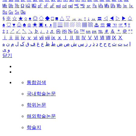
㎒
㎓
㎔
Ω
㏀
㏁
㎊
㎋
㎌
㏖
㏅
㎭
㎮
㎯
㏛
㎩
㎪
㎫
㎬
㏝
㏐
㏓
㏃
㏉
㏜
㏆
§
※
☆
★
○
●
◎
◇
◆
□
■
△
▽
→
←
↑
↓
↔
〓
◁
◀
▷
▶
♤
♠
♡
♥
♧
♣
⊙
◈
▣
◐
◑
▒
▤
▥
▨
▧
▦
▩
♨
☏
☎
☜
☞
¶
†
‡
↕
↗
↙
↖
↘
♭
♩
♪
♬
㉿
㈜
№
㏇
™
㏂
㏘
℡
＃
＆
＊
＠
ª
º
ⅰ
ⅱ
ⅲ
ⅳ
ⅴ
ⅵ
ⅶ
ⅷ
ⅸ
ⅹ
Ⅰ
Ⅱ
Ⅲ
Ⅳ
Ⅴ
Ⅵ
Ⅶ
Ⅷ
Ⅸ
Ⅹ
ا
ب
ت
ث
ج
ح
خ
د
ذ
ر
ز
س
ش
ص
ض
ط
ظ
ع
غ
ف
ق
ک
ل
م
ن
ه
و
ی
닫기
통합검색
국내학술논문
학위논문
해외학술논문
학술지