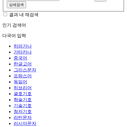
상세검색
결과 내 재검색
인기 검색어
다국어 입력
히라가나
가타카나
중국어
한글고어
그리스문자
프랑스어
독일어
히브리어
괄호기호
학술기호
기술기호
첨자기호
라틴문자
러시아문자