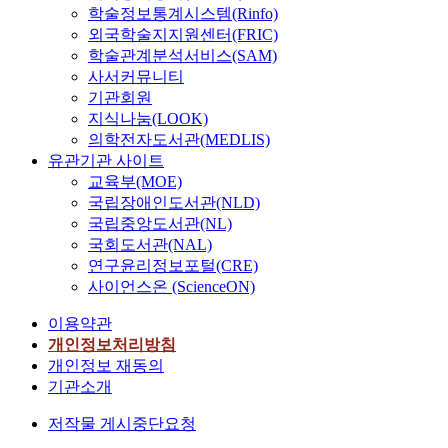
학술정보통계시스템(Rinfo)
외국학술지지원센터(FRIC)
학술관계분석서비스(SAM)
사서커뮤니티
기관회원
지식나눔(LOOK)
의학전자도서관(MEDLIS)
유관기관 사이트
교육부(MOE)
국립장애인도서관(NLD)
국립중앙도서관(NL)
국회도서관(NAL)
연구윤리정보포털(CRE)
사이언스온 (ScienceON)
이용약관
개인정보처리방침
개인정보 재동의
기관소개
저작물 게시중단요청