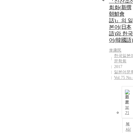
『신찬조
회화(新撰
朝鮮會
話)』의 일
본어(日本
語)와 한국
어(韓國語)
李康民
한국일본
문학회
2017
일본어문
Vol.75 No.
원
문
보
기
복
사/