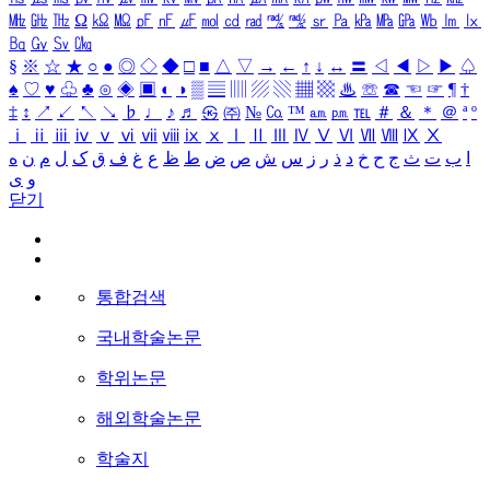
㎒
㎓
㎔
Ω
㏀
㏁
㎊
㎋
㎌
㏖
㏅
㎭
㎮
㎯
㏛
㎩
㎪
㎫
㎬
㏝
㏐
㏓
㏃
㏉
㏜
㏆
§
※
☆
★
○
●
◎
◇
◆
□
■
△
▽
→
←
↑
↓
↔
〓
◁
◀
▷
▶
♤
♠
♡
♥
♧
♣
⊙
◈
▣
◐
◑
▒
▤
▥
▨
▧
▦
▩
♨
☏
☎
☜
☞
¶
†
‡
↕
↗
↙
↖
↘
♭
♩
♪
♬
㉿
㈜
№
㏇
™
㏂
㏘
℡
＃
＆
＊
＠
ª
º
ⅰ
ⅱ
ⅲ
ⅳ
ⅴ
ⅵ
ⅶ
ⅷ
ⅸ
ⅹ
Ⅰ
Ⅱ
Ⅲ
Ⅳ
Ⅴ
Ⅵ
Ⅶ
Ⅷ
Ⅸ
Ⅹ
ا
ب
ت
ث
ج
ح
خ
د
ذ
ر
ز
س
ش
ص
ض
ط
ظ
ع
غ
ف
ق
ک
ل
م
ن
ه
و
ی
닫기
통합검색
국내학술논문
학위논문
해외학술논문
학술지