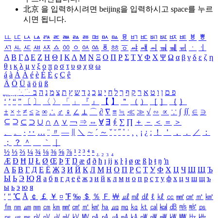
北京 을 입력하시려면
beijing
을 입력하시고 space를 누르
시면 됩니다.
ㅥ
ㅦ
ㅧ
ㅨ
ㅩ
ㅪ
ㅫ
ㅬ
ㅭ
ㅮ
ㅯ
ㅰ
ㅱ
ㅲ
ㅳ
ㅴ
ㅵ
ㅶ
ㅷ
ㅸ
ㅹ
ㅺ
ㅻ
ㅼ
ㅽ
ㅾ
ㅿ
ㆀ
ㆁ
ㆂ
ㆃ
ㆄ
ㆅ
ㆆ
ㆇ
ㆈ
ㆉ
ㆊ
ㆋ
ㆌ
ㆍ
ㆎ
Α
Β
Γ
Δ
Ε
Ζ
Η
Θ
Ι
Κ
Λ
Μ
Ν
Ξ
Ο
Π
Ρ
Σ
Τ
Υ
Φ
Χ
Ψ
Ω
α
β
γ
δ
ε
ζ
η
θ
ι
κ
λ
μ
ν
ξ
ο
π
ρ
σ
τ
υ
φ
χ
ψ
ω
á
à
Á
À
é
è
É
È
ç
Ç
ê
Ä
Ö
Ü
ä
ö
ü
ß
ְ
ֳ
ֲ
ֱ
ָ
ַ
ֵ
ֶ
ִ
ֹ
ּ
ֻ
ׂ
ׁ
ּ
ב
ה
נ
מ
צ
ת
ץ
ש
ד
ג
כ
ע
י
ח
ל
ך
ף
ק
ר
א
ט
ו
ן
ם
פ
‘
’
“
”
〔
〕
〈
〉
「
」
『
』
【
】
＂
（
）
［
］
｛
｝
±
×
÷
≠
≤
≥
∞
∴
♂
♀
∠
⊥
⌒
∂
∇
≡
≒
≪
≫
√
∽
∝
∵
∫
∬
∈
∋
⊆
⊇
⊂
⊃
∪
∩
∧
∨
￢
⇒
⇔
∀
∃
∮
∑
∏
＋
－
＜
＝
＞
、
。
·
‥
…
¨
〃
―
∥
＼
∼
´
～
ˇ
˘
˝
˚
˙
¸
˛
¡
¿
ː
！
＇
，
．
／
：
；
？
＾
＿
｀
｜
½
⅓
⅔
¼
¾
⅛
⅜
⅝
⅞
¹
²
³
⁴
ⁿ
₁
₂
₃
₄
Æ
Ð
Ħ
Ĳ
Ł
Ø
Œ
Þ
Ŧ
Ŋ
æ
đ
ð
ħ
ı
ĳ
ĸ
ŀ
ł
ø
œ
ß
þ
ŧ
ŋ
ŉ
А
Б
В
Г
Д
Е
Ё
Ж
З
И
Й
К
Л
М
Н
О
П
Р
С
Т
У
Ф
Х
Ц
Ч
Ш
Щ
Ъ
Ы
Ь
Э
Ю
Я
а
б
в
г
д
е
ё
ж
з
и
й
к
л
м
н
о
п
р
с
т
у
ф
х
ц
ч
ш
щ
ъ
ы
ь
э
ю
я
′
″
℃
Å
￠
￡
￥
¤
℉
‰
＄
％
Ｆ
￦
㎕
㎖
㎗
ℓ
㎘
㏄
㎣
㎤
㎥
㎦
㎙
㎚
㎛
㎜
㎝
㎞
㎟
㎠
㎡
㎢
㏊
㎍
㎎
㎏
㏏
㎈
㎉
㏈
㎧
㎨
㎰
㎱
㎲
㎳
㎴
㎵
㎶
㎷
㎸
㎹
㎀
㎁
㎂
㎃
㎄
㎺
㎻
㎽
㎾
㎿
㎐
㎑