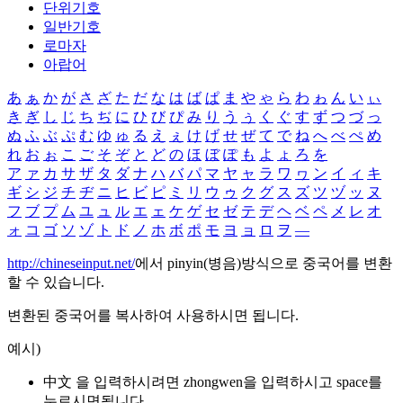
단위기호
일반기호
로마자
아랍어
あ
ぁ
か
が
さ
ざ
た
だ
な
は
ば
ぱ
ま
や
ゃ
ら
わ
ゎ
ん
い
ぃ
き
ぎ
し
じ
ち
ぢ
に
ひ
び
ぴ
み
り
う
ぅ
く
ぐ
す
ず
つ
づ
っ
ぬ
ふ
ぶ
ぷ
む
ゆ
ゅ
る
え
ぇ
け
げ
せ
ぜ
て
で
ね
へ
べ
ぺ
め
れ
お
ぉ
こ
ご
そ
ぞ
と
ど
の
ほ
ぼ
ぽ
も
よ
ょ
ろ
を
ア
ァ
カ
サ
ザ
タ
ダ
ナ
ハ
バ
パ
マ
ヤ
ャ
ラ
ワ
ヮ
ン
イ
ィ
キ
ギ
シ
ジ
チ
ヂ
ニ
ヒ
ビ
ピ
ミ
リ
ウ
ゥ
ク
グ
ス
ズ
ツ
ヅ
ッ
ヌ
フ
ブ
プ
ム
ユ
ュ
ル
エ
ェ
ケ
ゲ
セ
ゼ
テ
デ
ヘ
ベ
ペ
メ
レ
オ
ォ
コ
ゴ
ソ
ゾ
ト
ド
ノ
ホ
ボ
ポ
モ
ヨ
ョ
ロ
ヲ
―
http://chineseinput.net/
에서 pinyin(병음)방식으로 중국어를 변환
할 수 있습니다.
변환된 중국어를 복사하여 사용하시면 됩니다.
예시)
中文 을 입력하시려면
zhongwen
을 입력하시고 space를
누르시면됩니다.