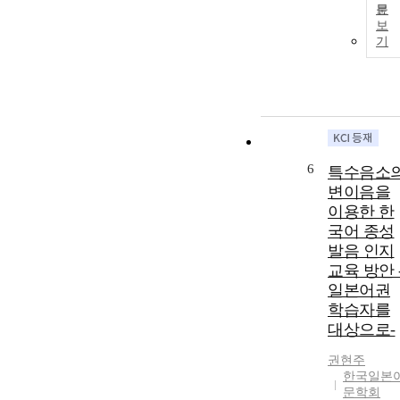
문
보
기
6
특수음소
변이음을
이용한 한
국어 종성
발음 인지
교육 방안 
일본어권
학습자를
대상으로-
권현주
한국일본
문학회