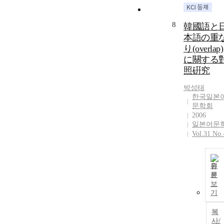
8
韓國語と
本語の重
り(overlap)
に關する
照硏究
박성태
한국일본
문학회
2006
일본어문
Vol.31 No.
원
문
보
기
복
사/