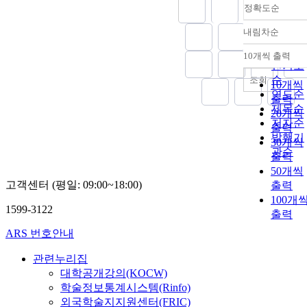
정확도순
내림차순
정확도
순
10개씩 출력
내림차
인기도
순
조회
10개씩
연도순
출력
제목순
20개씩
저자순
출력
발행기
30개씩
관순
출력
50개씩
고객센터 (평일: 09:00~18:00)
출력
100개
1599-3122
출력
ARS 번호안내
관련누리집
대학공개강의(KOCW)
학술정보통계시스템(Rinfo)
외국학술지지원센터(FRIC)