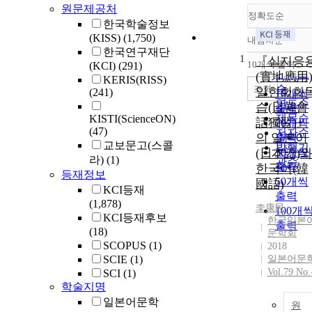
원문제공처
정확도순
한국학술정보
(KISS)
(1,750)
내림차순
정확도
한국연구재단
1
순
『실지응
10개씩 출력
(KCI)
(291)
내림차
인기도
(實地應用)
KERIS(RISS)
순
조회
일한회화
(241)
10개씩
연도순
습(日韓會
출력
제목순
KISTI(ScienceON)
話獨習)』
20개씩
(47)
저자순
의 일본어
출력
교보문고(스콜
발행기
(日本語)와
30개씩
라)
(1)
관순
출력
한국어(韓
등재정보
50개씩
國語)
KCI등재
출력
(1,878)
李康民
100개
KCI등재후보
한국일본
출력
(18)
문학회
SCOPUS
(1)
2018
SCIE
(1)
일본어문
Vol.79 No.
SCI
(1)
학술지명
일본어문학
원