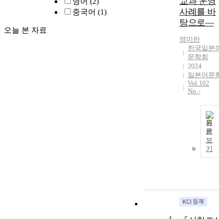
교과 운영
영어
(2)
사례를 바
중국어
(1)
탕으로―
오늘 본 자료
염미란
한국일본
문학회
2024
일본어문
Vol.102
No.-
원
문
보
기
4