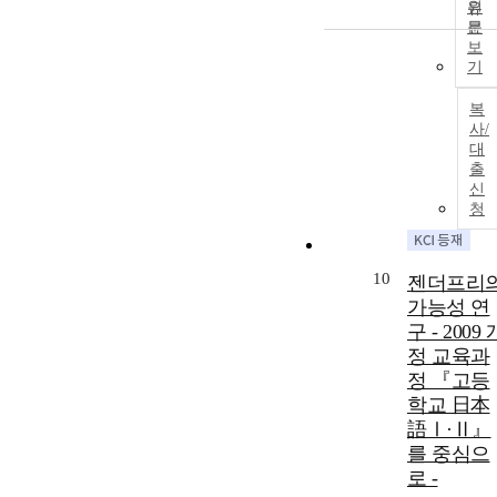
원
문
보
기
복
사/
대
출
신
청
10
젠더프리
가능성 연
구 - 2009 
정 교육과
정 『고등
학교 日本
語Ⅰ·Ⅱ』
를 중심으
로 -