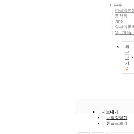
이은주
한국일본
문학회
2018
일본어문
Vol.76 No.
원
문
보
기
2
내보내기
내책장담기
한글로보기