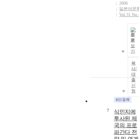
2006
일본어문
Vol.31 No.
원
문
보
기
복
사/
대
출
신
청
7
식민지에
투사된 제
국의 프로
파간다 전