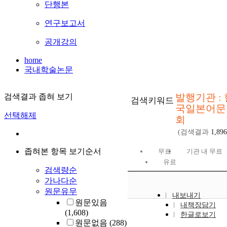
단행본
연구보고서
공개강의
home
국내학술논문
발행기관 : 
검색결과 좁혀 보기
검색키워드
국일본어문
선택해제
회
(검색결과
1,896
좁혀본 항목 보기순서
무료
기관 내 무료
유료
검색량순
가나다순
원문유무
내보내기
원문있음
내책장담기
(1,608)
한글로보기
원문없음
(288)