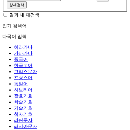
상세검색
결과 내 재검색
인기 검색어
다국어 입력
히라가나
가타카나
중국어
한글고어
그리스문자
프랑스어
독일어
히브리어
괄호기호
학술기호
기술기호
첨자기호
라틴문자
러시아문자