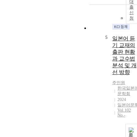
대
출
신
청
5
일본어 듣
기 교재의
출판 현황
과 교수법
분석 및 개
선 방향
주인원
한국일본
문학회
2024
일본어문
Vol.102
No.-
원