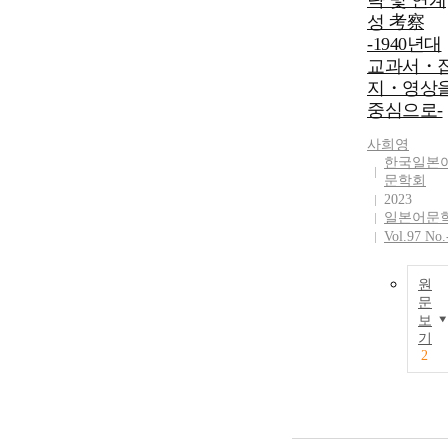
략 및 연계
성 考察
-1940년대
교과서・
지・영상
중심으로-
사희영
한국일본
문학회
2023
일본어문
Vol.97 No.
원
문
보
기
2