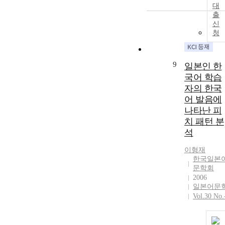
대
출
신
청
9
일본인 한
국어 학습
자의 한국
어 발음에
나타난 피
치 패턴 분
석
이형재
한국일본
문학회
2006
일본어문
Vol.30 No.