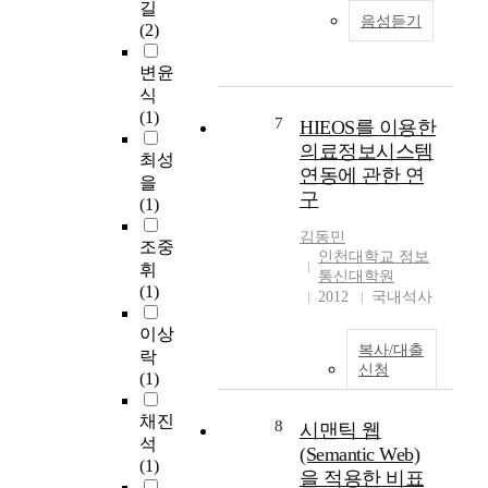
길
광
기
퓨
있
음성듣기
(2)
고
업
터
도
를
들
에
록
변윤
제
은
대
지
식
공
서
한
원
(1)
하
버
올
하
7
HIEOS를 이용한
는
보
바
는
의료정보시스템
최성
D
안
른
정
연동에 관한 연
을
i
체
이
보
구
(1)
g
계
해
시
i
로
와
스
김동민
조중
t
침
지
템
인천대학교 정보
휘
a
입
식
을
통신대학원
(1)
l
차
의
구
2012
국내석사
m
단
습
축
이상
e
침
득
하
복사/대출
락
d
입
을
기
신청
(1)
e
탐
요
위
a
지
구
한
채진
제
시
8
하
전
시맨틱 웹
석
품
스
게
략
(Semantic Web)
(1)
으
템
되
계
을 적용한 비표
로