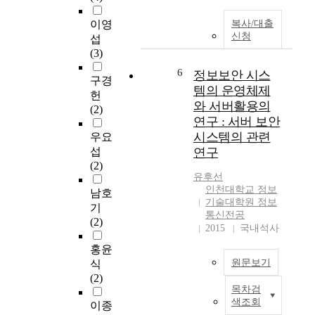
에
강
기
이영
복사/대출
설
조
술
신청
섭
치
되
(
(3)
하
었
I
여
고
T
6
정보보안 시스
구경
정
이
)
템의 운영체제
헌
보
러
을
와 서버활용의
(2)
,
한
접
연구 : 서버 보안
e
시
목
시스템의 관련
우요
n
대
시
섭
연구
t
를
켜
(2)
e
살
기
유후선
r
아
업
인천대학교 정보
남호
t
가
의
기술대학원 정보
기
a
는
경
통신전공
(2)
i
구
영
2015
국내석사
n
성
성
홍윤
m
원
과
원문보기
식
e
들
를
(2)
n
에
높
목차검
t
많
게
일
색조회
이종
,
은
컴
수