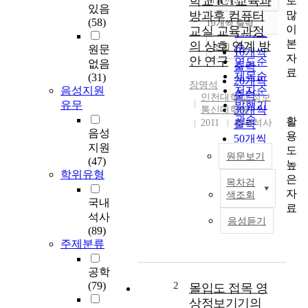
학교 ICT교육과
로
정확도
있음
많
방과후 컴퓨터
순
(58)
10개씩 출력
내림차순
이
교실 교육과정
인기도
본
의 상호 연계 방
순
조회
원문
10개씩
자
안 연구
연도순
없음
출력
료
제목순
(31)
20개씩
장명석
음성지원
저자순
출력
인천대학교 정보
유무
발행기
30개씩
통신대학원
관순
활
2011
국내석사
출력
음성
용
50개씩
지원
도
출력
원문보기
(47)
높
100개씩
학위유형
은
출력
목차검
나
자
색조회
날
국내
료
이
석사
음성듣기
발
(89)
전
주제분류
하
는
공학
컴
(79)
2
몰입도 접목 영
퓨
상정보기기의