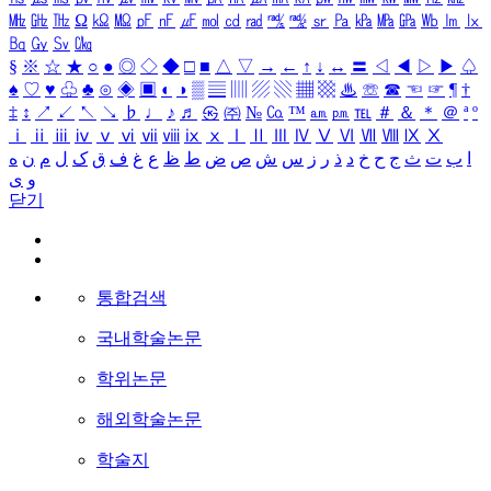
㎒
㎓
㎔
Ω
㏀
㏁
㎊
㎋
㎌
㏖
㏅
㎭
㎮
㎯
㏛
㎩
㎪
㎫
㎬
㏝
㏐
㏓
㏃
㏉
㏜
㏆
§
※
☆
★
○
●
◎
◇
◆
□
■
△
▽
→
←
↑
↓
↔
〓
◁
◀
▷
▶
♤
♠
♡
♥
♧
♣
⊙
◈
▣
◐
◑
▒
▤
▥
▨
▧
▦
▩
♨
☏
☎
☜
☞
¶
†
‡
↕
↗
↙
↖
↘
♭
♩
♪
♬
㉿
㈜
№
㏇
™
㏂
㏘
℡
＃
＆
＊
＠
ª
º
ⅰ
ⅱ
ⅲ
ⅳ
ⅴ
ⅵ
ⅶ
ⅷ
ⅸ
ⅹ
Ⅰ
Ⅱ
Ⅲ
Ⅳ
Ⅴ
Ⅵ
Ⅶ
Ⅷ
Ⅸ
Ⅹ
ا
ب
ت
ث
ج
ح
خ
د
ذ
ر
ز
س
ش
ص
ض
ط
ظ
ع
غ
ف
ق
ک
ل
م
ن
ه
و
ی
닫기
통합검색
국내학술논문
학위논문
해외학술논문
학술지