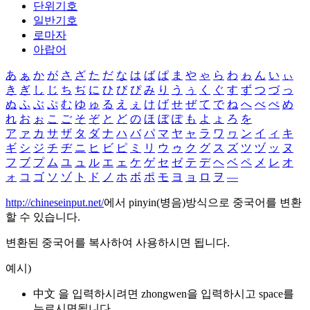
단위기호
일반기호
로마자
아랍어
あ
ぁ
か
が
さ
ざ
た
だ
な
は
ば
ぱ
ま
や
ゃ
ら
わ
ゎ
ん
い
ぃ
き
ぎ
し
じ
ち
ぢ
に
ひ
び
ぴ
み
り
う
ぅ
く
ぐ
す
ず
つ
づ
っ
ぬ
ふ
ぶ
ぷ
む
ゆ
ゅ
る
え
ぇ
け
げ
せ
ぜ
て
で
ね
へ
べ
ぺ
め
れ
お
ぉ
こ
ご
そ
ぞ
と
ど
の
ほ
ぼ
ぽ
も
よ
ょ
ろ
を
ア
ァ
カ
サ
ザ
タ
ダ
ナ
ハ
バ
パ
マ
ヤ
ャ
ラ
ワ
ヮ
ン
イ
ィ
キ
ギ
シ
ジ
チ
ヂ
ニ
ヒ
ビ
ピ
ミ
リ
ウ
ゥ
ク
グ
ス
ズ
ツ
ヅ
ッ
ヌ
フ
ブ
プ
ム
ユ
ュ
ル
エ
ェ
ケ
ゲ
セ
ゼ
テ
デ
ヘ
ベ
ペ
メ
レ
オ
ォ
コ
ゴ
ソ
ゾ
ト
ド
ノ
ホ
ボ
ポ
モ
ヨ
ョ
ロ
ヲ
―
http://chineseinput.net/
에서 pinyin(병음)방식으로 중국어를 변환
할 수 있습니다.
변환된 중국어를 복사하여 사용하시면 됩니다.
예시)
中文 을 입력하시려면
zhongwen
을 입력하시고 space를
누르시면됩니다.