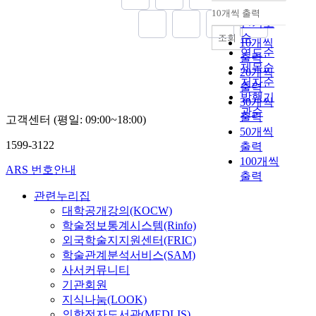
비
순
과를 통해 침입탐지시
에
는
o
10개씩 출력
지
컨
내림차순
스
인기도
스템이 갖추어야 할 요
따
기
r
못
설
를
건과 자치단체에서 보
순
조회
른
업
t
하
팅
10개씩
제
안시스템 도입 시 고려
연도순
고
에
h
였
지
출력
공
해야할 사항을 제시하
제목순
성
서
e
다
원
20개씩
하
고자 한다. We live in a
장
저자순
는
q
.
사
출력
였
world full of
이
발행기
기
u
따
업
30개씩
지
knowledge and
전
업
a
관순
라
을
출력
고객센터 (평일: 09:00~18:00)
만
information. Only
망
내
l
서
통
50개씩
현
know-how had
되
서
i
학
하
1599-3122
출력
재
meaning and values in
고
버
t
생
여
100개씩
는
obtaining an
있
들
y
들
I
ARS 번호안내
출력
진
information in the past.
다
이
i
은
S
료
However, we say
.
관련누리집
안
m
컴
P
외
'know-where' under the
이
전
p
대학공개강의(KOCW)
퓨
를
적
meaning that a1l we
에
하
r
학술정보통계시스템(Rinfo)
터
수
인
need to know is where
따
지
o
를
립
외국학술지지원센터(FRIC)
서
the information are
라
못
v
배
한
학술관계분석서비스(SAM)
비
today. That's how far
디
하
e
우
중
사서커뮤니티
스
we have come to
스
다
m
기
소
기관회원
까
possess a condition in
플
.
e
위
기
지식나눔(LOOK)
지
which we can easily
레
최
n
해
업
의학전자도서관(MEDLIS)