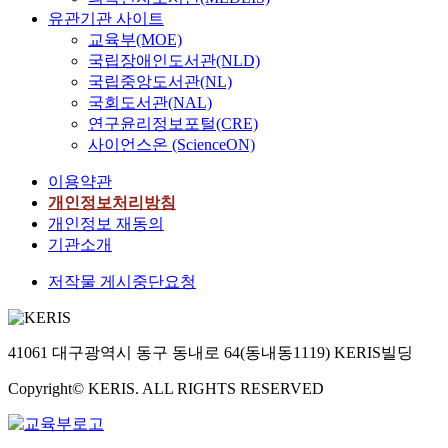
그
obtain information.
이
근
t
방
의
유관기관 사이트
영
Security, although it
의
P
o
과
수
교육부(MOE)
역
may be inconvenient,
절
C
n
후
행
국립장애인도서관(NLD)
이
is just like an armor
전
악
a
컴
산
국립중앙도서관(NL)
확
called security system,
조
성
d
퓨
출
대
국회도서관(NAL)
which is used to judge
절
코
m
터
물
되
연구윤리정보포털(CRE)
whether using a certain
시
드
i
교
과
고
사이언스온 (ScienceON)
information is justified
스
및
n
실
점
있
or not, or if it is ill-
템
모
i
을
검
이용약관
다
intended or not. We
과
바
s
이
보
.
개인정보처리방침
need to induce security
몰
일
t
용
고
환
개인정보 재동의
system for minimum
입
악
r
하
서
자
기관소개
protection about the
도
성
a
고
를
들
information resources
에
앱
t
있
중
저작물 게시중단요청
의
we possess, and
관
의
i
으
심
의
administrative organs
한
동
v
며
으
료
may not be an
연
향
e
방
로
서
exception. This thesis
구
을
s
과
분
41061 대구광역시 동구 동내로 64(동내동1119) KERIS빌딩
비
investigates about the
논
보
e
후
석
스
information security
문
Copyright© KERIS. ALL RIGHTS RESERVED
면
r
컴
해
에
and network security
으
이
v
퓨
봄
대
technology. And by
로
용
i
터
으
한
conducting a
디