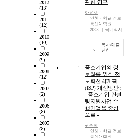
관한 연구
2012
g
신
(13)
e
및
한윤상
는
정
인천대학교 정보
2011
N
보
통신대학원
(12)
e
에
2008
국내석사
t
대
2010
w
한
(10)
복사/대출
o
개
신청
r
2009
발
k
(9)
이
등
4
증
중소기업의 정
2008
을
가
보화를 위한 정
(12)
통
하
보화전략계획
하
는
(ISP) 개선방안 :
2007
여
고
(2)
- 중소기업 컨설
제
도
팅지원사업 수
어
정
2006
행기업을 중심
가
보
(8)
으로 -
가
화
능
시
2005
권순철
한
대
(8)
인천대학교 정보
d
에
통신대학원