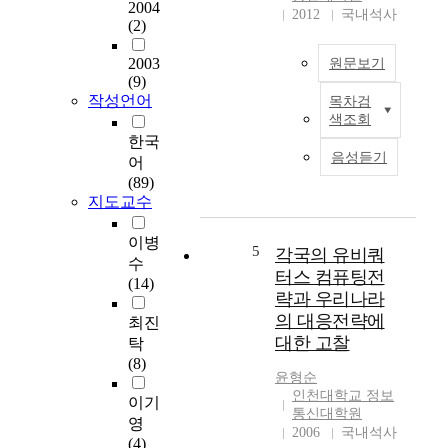
i
2004
살
2012
국내석사
g
(2)
고
i
있
2003
t
원문보기
다
(9)
a
.
작성언어
목차검
l
따
본
색조회
d
라
연
한국
i
서
구
음성듣기
어
s
학
는
(89)
p
교
중
지도교수
l
에
소
a
서
기
이병
y
도
업
5
각국의 유비쿼
수
를
컴
이
터스 컴퓨팅전
(14)
공
퓨
경
략과 우리나라
공
터
영
의 대응전략에
최진
장
교
전
대한 고찰
탁
소
육
략
(8)
나
의
과
윤형순
상
필
최
인천대학교 정보
이기
업
요
신
통신대학원
영
장
성
정
2006
국내석사
(4)
소
이
보