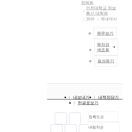
조성되었다고 할 수 있
S
한
i
교
)
정병희
다. 보안이란, 정보를
M
한
n
육
을
인천대학교 정보
이용함에 있어 정당한
A
계
i
통신 대학원
과
수
가 혹은 그렇지 않은
R
2010
국내석사
점
s
정
립
가, 악의가 있는가 혹
T
들
t
의
시
은 없는가를 판단하기
S
로
r
편
중
원문보기
위해 보안시스템이라
i
인
a
성
소
는 불편하지만 감수해
g
하
t
에
기
목차검
과
야 하는 갑옷과 같은
n
여
i
있
업
색조회
거
존재라고 말할 수 있
a
다
v
어
의
의
다. 보유하고 있는 정
g
양
e
서
현
음성듣기
료
보자원에 대한 최소한
e
한
i
도
황
서
의 방어수단으로써 보
의
인
n
충
및
비
안시스템을 도입해야
글
터
f
분
변
스
하며 이는 행정기관에
로
넷
o
한
화
는
서도 예외 일수는 없
벌
사
r
교
에
진
다. 본 논문에서는 정
B
용
m
육
대
내보내기
내책장담기
료
보보안과 네트워크 보
2
자
a
시
하
한글로보기
에
안기술에 대해서 연구
B
들
t
간
여
국
하고, 현재 상용화되고
시
이
i
을
중
정확도순
한
있는 두 종류의 침입탐
장
존
o
확
소
된
지시스템의 성능측정
수
재
n
보
기
내림차순
서
정확도
을 실시하여 측정된 결
요
하
f
하
업