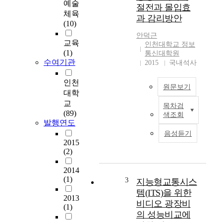
터
예술
절전과 몰입효
기
체육
과 감리방안
술
(10)
로
안덕근
우
교육
인천대학교 정보
리
(1)
통신대학원
는
수여기관
2015
국내석사
정
보
인천
원문보기
화
대학
시
교
목차검
D
대
(89)
색조회
i
를
발행연도
g
넘
음성듣기
i
어
2015
t
정
(2)
a
보
l
2014
매
S
(1)
3
체
지능형교통시스
i
의
템(ITS)을 위한
2013
g
기
비디오 광장비
(1)
n
술
의 성능비교에
a
혁