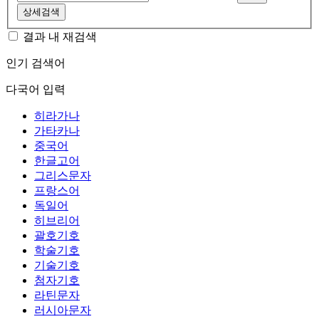
상세검색
결과 내 재검색
인기 검색어
다국어 입력
히라가나
가타카나
중국어
한글고어
그리스문자
프랑스어
독일어
히브리어
괄호기호
학술기호
기술기호
첨자기호
라틴문자
러시아문자