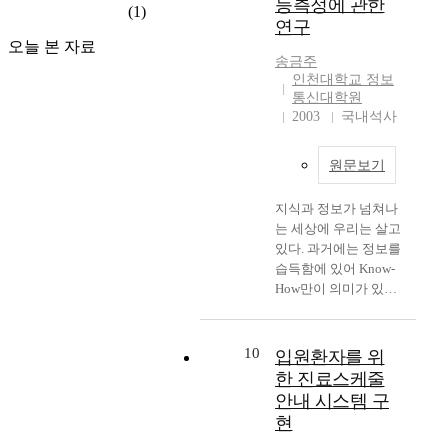
능측정에 관한
(1)
며
이
a
도
S
연구
빠
구
n
적
t
오늘 본 자료
른
성
d
절
r
송금주
속
되
l
한
a
인천대학교 정보
도
어
i
수
t
통신대학원
로
있
n
준
e
2003
국내석사
성
는
k
의
g
장
네
e
목
y
원문보기
하
트
d
표
P
고
워
s
와
l
지식과 정보가 넘쳐나
있
크
e
방
a
는 세상에 우리는 살고
는
수
r
향
n
있다. 과거에는 정보를
미
준
v
을
n
습득함에 있어 Know-
래
의
i
설
i
How만이 의미가 있고
성
서
c
정
n
가치가 있었지만 지금
장
버
e
하
g
은 그 정보가 어디에
동
보
s
지
,
있는지 알기만 하면 된
력
10
안
o
입원환자를 위
못
이
다는 의미로 Know-
사
체
f
하
하
한 진료스케줄
Where라고 말을 한다.
업
계
a
였
I
안내 시스템 구
그만큼 정보를 손쉽게
이
에
d
고
S
현
얻을 수 있는 여건이
며
대
m
,
P