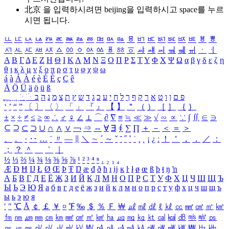
北京 을 입력하시려면
beijing
을 입력하시고 space를 누르
시면 됩니다.
ㅥ
ㅦ
ㅧ
ㅨ
ㅩ
ㅪ
ㅫ
ㅬ
ㅭ
ㅮ
ㅯ
ㅰ
ㅱ
ㅲ
ㅳ
ㅴ
ㅵ
ㅶ
ㅷ
ㅸ
ㅹ
ㅺ
ㅻ
ㅼ
ㅽ
ㅾ
ㅿ
ㆀ
ㆁ
ㆂ
ㆃ
ㆄ
ㆅ
ㆆ
ㆇ
ㆈ
ㆉ
ㆊ
ㆋ
ㆌ
ㆍ
ㆎ
Α
Β
Γ
Δ
Ε
Ζ
Η
Θ
Ι
Κ
Λ
Μ
Ν
Ξ
Ο
Π
Ρ
Σ
Τ
Υ
Φ
Χ
Ψ
Ω
α
β
γ
δ
ε
ζ
η
θ
ι
κ
λ
μ
ν
ξ
ο
π
ρ
σ
τ
υ
φ
χ
ψ
ω
á
à
Á
À
é
è
É
È
ç
Ç
ê
Ä
Ö
Ü
ä
ö
ü
ß
ְ
ֳ
ֲ
ֱ
ָ
ַ
ֵ
ֶ
ִ
ֹ
ּ
ֻ
ׂ
ׁ
ּ
ב
ה
נ
מ
צ
ת
ץ
ש
ד
ג
כ
ע
י
ח
ל
ך
ף
ק
ר
א
ט
ו
ן
ם
פ
‘
’
“
”
〔
〕
〈
〉
「
」
『
』
【
】
＂
（
）
［
］
｛
｝
±
×
÷
≠
≤
≥
∞
∴
♂
♀
∠
⊥
⌒
∂
∇
≡
≒
≪
≫
√
∽
∝
∵
∫
∬
∈
∋
⊆
⊇
⊂
⊃
∪
∩
∧
∨
￢
⇒
⇔
∀
∃
∮
∑
∏
＋
－
＜
＝
＞
、
。
·
‥
…
¨
〃
―
∥
＼
∼
´
～
ˇ
˘
˝
˚
˙
¸
˛
¡
¿
ː
！
＇
，
．
／
：
；
？
＾
＿
｀
｜
½
⅓
⅔
¼
¾
⅛
⅜
⅝
⅞
¹
²
³
⁴
ⁿ
₁
₂
₃
₄
Æ
Ð
Ħ
Ĳ
Ł
Ø
Œ
Þ
Ŧ
Ŋ
æ
đ
ð
ħ
ı
ĳ
ĸ
ŀ
ł
ø
œ
ß
þ
ŧ
ŋ
ŉ
А
Б
В
Г
Д
Е
Ё
Ж
З
И
Й
К
Л
М
Н
О
П
Р
С
Т
У
Ф
Х
Ц
Ч
Ш
Щ
Ъ
Ы
Ь
Э
Ю
Я
а
б
в
г
д
е
ё
ж
з
и
й
к
л
м
н
о
п
р
с
т
у
ф
х
ц
ч
ш
щ
ъ
ы
ь
э
ю
я
′
″
℃
Å
￠
￡
￥
¤
℉
‰
＄
％
Ｆ
￦
㎕
㎖
㎗
ℓ
㎘
㏄
㎣
㎤
㎥
㎦
㎙
㎚
㎛
㎜
㎝
㎞
㎟
㎠
㎡
㎢
㏊
㎍
㎎
㎏
㏏
㎈
㎉
㏈
㎧
㎨
㎰
㎱
㎲
㎳
㎴
㎵
㎶
㎷
㎸
㎹
㎀
㎁
㎂
㎃
㎄
㎺
㎻
㎽
㎾
㎿
㎐
㎑