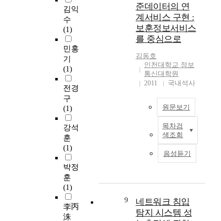
(
었
획
준데이터의 연
김익
T
I
다
으
계서비스 구현 :
수
V
D
.
로
보훈정보서비스
(1)
,
S
하
서
를 중심으로
인
)
지
정
민홍
터
으
만
보
김동호
기
넷
로
초
화
인천대학교 정보
(1)
,
구
등
전
통신대학원
모
성
학
략
2011
국내석사
전경
바
하
교
계
구
일
고
에
획
원문보기
(1)
이
있
서
(
후
다
의
I
목차검
강석
제
.
I
컴
n
색조회
훈
4
본
n
퓨
f
(1)
의
논
t
터
o
음성듣기
미
문
e
교
r
박정
디
은
g
육
m
훈
어
기
r
은
a
(1)
라
업
a
아
t
고
들
t
직
i
9
네트워크 침입
李丙
불
에
e
까
o
탐지 시스템 성
洙
리
많
d
지
n