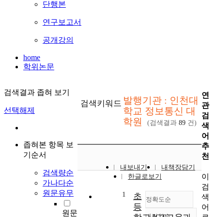
단행본
연구보고서
공개강의
home
학위논문
검색결과 좁혀 보기
연
발행기관 : 인천대
검색키워드
관
학교 정보통신 대
선택해제
검
학원
(검색결과
89
건)
색
어
좁혀본 항목 보
추
기순서
천
내보내기
내책장담기
검색량순
이
한글로보기
가나다순
검
원문유무
1
초
색
정확도순
등
어
원문
내림차순