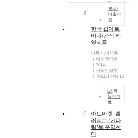
복사/
6
대출신
청
한국 팝아트,
비-주관적 리
얼리즘
이동기
,
이석주
에이엠아트
2014
아트인컬처
Vol.2014 No.12
원
문보기
7
아트마켓_갤
러리는 ‘기다
림’을 운영한
다