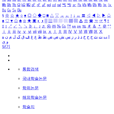
㎒
㎓
㎔
Ω
㏀
㏁
㎊
㎋
㎌
㏖
㏅
㎭
㎮
㎯
㏛
㎩
㎪
㎫
㎬
㏝
㏐
㏓
㏃
㏉
㏜
㏆
§
※
☆
★
○
●
◎
◇
◆
□
■
△
▽
→
←
↑
↓
↔
〓
◁
◀
▷
▶
♤
♠
♡
♥
♧
♣
⊙
◈
▣
◐
◑
▒
▤
▥
▨
▧
▦
▩
♨
☏
☎
☜
☞
¶
†
‡
↕
↗
↙
↖
↘
♭
♩
♪
♬
㉿
㈜
№
㏇
™
㏂
㏘
℡
＃
＆
＊
＠
ª
º
ⅰ
ⅱ
ⅲ
ⅳ
ⅴ
ⅵ
ⅶ
ⅷ
ⅸ
ⅹ
Ⅰ
Ⅱ
Ⅲ
Ⅳ
Ⅴ
Ⅵ
Ⅶ
Ⅷ
Ⅸ
Ⅹ
ا
ب
ت
ث
ج
ح
خ
د
ذ
ر
ز
س
ش
ص
ض
ط
ظ
ع
غ
ف
ق
ک
ل
م
ن
ه
و
ی
닫기
통합검색
국내학술논문
학위논문
해외학술논문
학술지