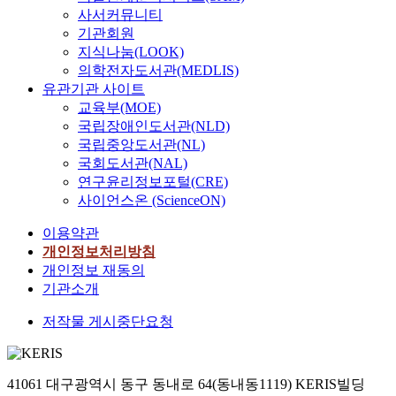
사서커뮤니티
기관회원
지식나눔(LOOK)
의학전자도서관(MEDLIS)
유관기관 사이트
교육부(MOE)
국립장애인도서관(NLD)
국립중앙도서관(NL)
국회도서관(NAL)
연구윤리정보포털(CRE)
사이언스온 (ScienceON)
이용약관
개인정보처리방침
개인정보 재동의
기관소개
저작물 게시중단요청
41061 대구광역시 동구 동내로 64(동내동1119) KERIS빌딩