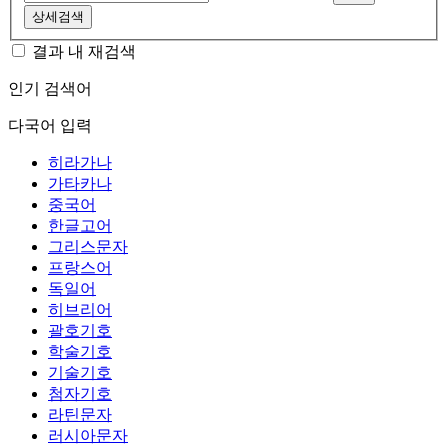
상세검색
결과 내 재검색
인기 검색어
다국어 입력
히라가나
가타카나
중국어
한글고어
그리스문자
프랑스어
독일어
히브리어
괄호기호
학술기호
기술기호
첨자기호
라틴문자
러시아문자