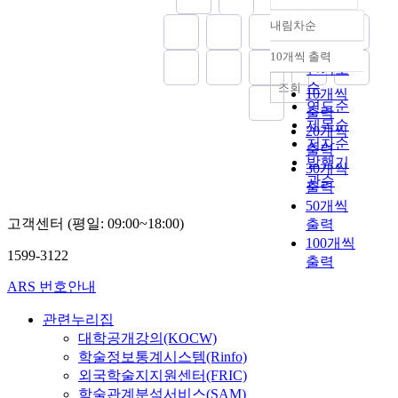
내림차순
정확도
순
10개씩 출력
내림차순
인기도
순
조회
10개씩
연도순
출력
제목순
20개씩
저자순
출력
발행기
30개씩
관순
출력
50개씩
고객센터 (평일: 09:00~18:00)
출력
100개씩
1599-3122
출력
ARS 번호안내
관련누리집
대학공개강의(KOCW)
학술정보통계시스템(Rinfo)
외국학술지지원센터(FRIC)
학술관계분석서비스(SAM)