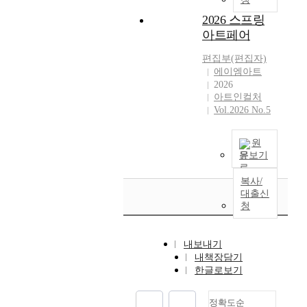
2026 스프링
아트페어
편집부(편집자)
에이엠아트
2026
아트인컬처
Vol.2026 No.5
원
문보기
복사/
대출신
청
내보내기
내책장담기
한글로보기
정확도순