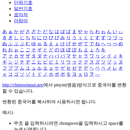
단위기호
일반기호
로마자
아랍어
あ
ぁ
か
が
さ
ざ
た
だ
な
は
ば
ぱ
ま
や
ゃ
ら
わ
ゎ
ん
い
ぃ
き
ぎ
し
じ
ち
ぢ
に
ひ
び
ぴ
み
り
う
ぅ
く
ぐ
す
ず
つ
づ
っ
ぬ
ふ
ぶ
ぷ
む
ゆ
ゅ
る
え
ぇ
け
げ
せ
ぜ
て
で
ね
へ
べ
ぺ
め
れ
お
ぉ
こ
ご
そ
ぞ
と
ど
の
ほ
ぼ
ぽ
も
よ
ょ
ろ
を
ア
ァ
カ
サ
ザ
タ
ダ
ナ
ハ
バ
パ
マ
ヤ
ャ
ラ
ワ
ヮ
ン
イ
ィ
キ
ギ
シ
ジ
チ
ヂ
ニ
ヒ
ビ
ピ
ミ
リ
ウ
ゥ
ク
グ
ス
ズ
ツ
ヅ
ッ
ヌ
フ
ブ
プ
ム
ユ
ュ
ル
エ
ェ
ケ
ゲ
セ
ゼ
テ
デ
ヘ
ベ
ペ
メ
レ
オ
ォ
コ
ゴ
ソ
ゾ
ト
ド
ノ
ホ
ボ
ポ
モ
ヨ
ョ
ロ
ヲ
―
http://chineseinput.net/
에서 pinyin(병음)방식으로 중국어를 변환
할 수 있습니다.
변환된 중국어를 복사하여 사용하시면 됩니다.
예시)
中文 을 입력하시려면
zhongwen
을 입력하시고 space를
누르시면됩니다.