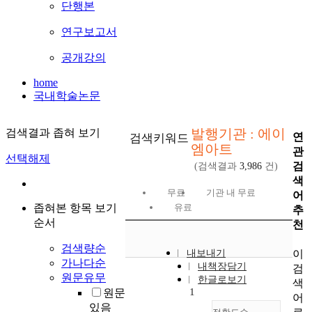
단행본
연구보고서
공개강의
home
국내학술논문
발행기관 : 에이
검색결과 좁혀 보기
연
검색키워드
엠아트
관
선택해제
검
(검색결과
3,986
건)
색
무료
기관 내 무료
어
좁혀본 항목 보기
유료
추
순서
천
검색량순
이
내보내기
가나다순
내책장담기
검
원문유무
한글로보기
색
1
원문
어
있음