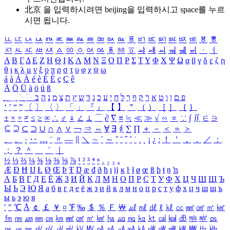
北京 을 입력하시려면
beijing
을 입력하시고 space를 누르
시면 됩니다.
ㅥ
ㅦ
ㅧ
ㅨ
ㅩ
ㅪ
ㅫ
ㅬ
ㅭ
ㅮ
ㅯ
ㅰ
ㅱ
ㅲ
ㅳ
ㅴ
ㅵ
ㅶ
ㅷ
ㅸ
ㅹ
ㅺ
ㅻ
ㅼ
ㅽ
ㅾ
ㅿ
ㆀ
ㆁ
ㆂ
ㆃ
ㆄ
ㆅ
ㆆ
ㆇ
ㆈ
ㆉ
ㆊ
ㆋ
ㆌ
ㆍ
ㆎ
Α
Β
Γ
Δ
Ε
Ζ
Η
Θ
Ι
Κ
Λ
Μ
Ν
Ξ
Ο
Π
Ρ
Σ
Τ
Υ
Φ
Χ
Ψ
Ω
α
β
γ
δ
ε
ζ
η
θ
ι
κ
λ
μ
ν
ξ
ο
π
ρ
σ
τ
υ
φ
χ
ψ
ω
á
à
Á
À
é
è
É
È
ç
Ç
ê
Ä
Ö
Ü
ä
ö
ü
ß
ְ
ֳ
ֲ
ֱ
ָ
ַ
ֵ
ֶ
ִ
ֹ
ּ
ֻ
ׂ
ׁ
ּ
ב
ה
נ
מ
צ
ת
ץ
ש
ד
ג
כ
ע
י
ח
ל
ך
ף
ק
ר
א
ט
ו
ן
ם
פ
‘
’
“
”
〔
〕
〈
〉
「
」
『
』
【
】
＂
（
）
［
］
｛
｝
±
×
÷
≠
≤
≥
∞
∴
♂
♀
∠
⊥
⌒
∂
∇
≡
≒
≪
≫
√
∽
∝
∵
∫
∬
∈
∋
⊆
⊇
⊂
⊃
∪
∩
∧
∨
￢
⇒
⇔
∀
∃
∮
∑
∏
＋
－
＜
＝
＞
、
。
·
‥
…
¨
〃
―
∥
＼
∼
´
～
ˇ
˘
˝
˚
˙
¸
˛
¡
¿
ː
！
＇
，
．
／
：
；
？
＾
＿
｀
｜
½
⅓
⅔
¼
¾
⅛
⅜
⅝
⅞
¹
²
³
⁴
ⁿ
₁
₂
₃
₄
Æ
Ð
Ħ
Ĳ
Ł
Ø
Œ
Þ
Ŧ
Ŋ
æ
đ
ð
ħ
ı
ĳ
ĸ
ŀ
ł
ø
œ
ß
þ
ŧ
ŋ
ŉ
А
Б
В
Г
Д
Е
Ё
Ж
З
И
Й
К
Л
М
Н
О
П
Р
С
Т
У
Ф
Х
Ц
Ч
Ш
Щ
Ъ
Ы
Ь
Э
Ю
Я
а
б
в
г
д
е
ё
ж
з
и
й
к
л
м
н
о
п
р
с
т
у
ф
х
ц
ч
ш
щ
ъ
ы
ь
э
ю
я
′
″
℃
Å
￠
￡
￥
¤
℉
‰
＄
％
Ｆ
￦
㎕
㎖
㎗
ℓ
㎘
㏄
㎣
㎤
㎥
㎦
㎙
㎚
㎛
㎜
㎝
㎞
㎟
㎠
㎡
㎢
㏊
㎍
㎎
㎏
㏏
㎈
㎉
㏈
㎧
㎨
㎰
㎱
㎲
㎳
㎴
㎵
㎶
㎷
㎸
㎹
㎀
㎁
㎂
㎃
㎄
㎺
㎻
㎽
㎾
㎿
㎐
㎑