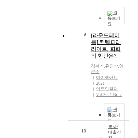
원
문보기
9
[라운드테이
블] 컨템퍼러
리아트, 회화
의 현안은?
김복기
,
유진상
,
임
근준
에이엠아트
2021
아트인컬처
Vol.2021 No.7
원
문보기
복사/
10
대출신
청