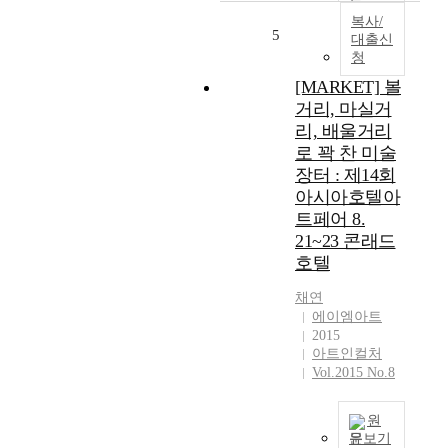
복사/
5
대출신
청
[MARKET] 볼
거리, 마실거
리, 배울거리
로 꽉 찬 미술
장터 : 제14회
아시아호텔아
트페어 8.
21~23 콘래드
호텔
채연
에이엠아트
2015
아트인컬처
Vol.2015 No.8
원
문보기