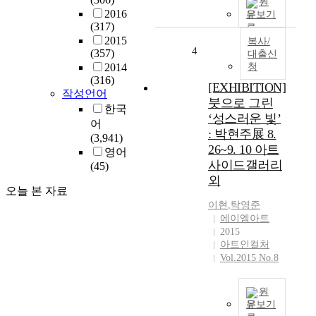
원
2016
문보기
(317)
2015
복사/
4
(357)
대출신
2014
청
(316)
[EXHIBITION]
작성언어
붓으로 그린
한국
‘성스러운 빛’
어
: 박현주展 8.
(3,941)
26~9. 10 아트
영어
사이드갤러리
(45)
외
오늘 본 자료
이현
,
탁영준
에이엠아트
2015
아트인컬처
Vol.2015 No.8
원
문보기