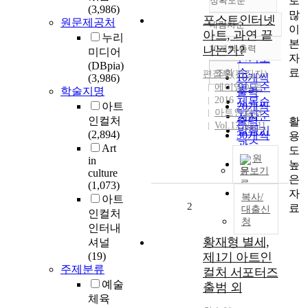
로
정확도순
(3,986)
많
포스트인터넷
원문제공처
내림차순
이
정확도
아트, 과연 끝
누리
본
순
나는가?
10개씩 출력
미디어
내림차순
자
인기도
(DBpia)
료
순
조회
편집부(편집자)
10개씩
(3,986)
연도순
에이엠아트
학술지명
출력
2016
제목순
아트
20개씩
아트인컬처
저자순
인컬처
출력
활
Vol.17 No.11
발행기
(2,894)
30개씩
용
관순
Art
출력
도
원
in
50개씩
높
문보기
culture
출력
은
(1,073)
100개씩
자
복사/
아트
2
출력
료
대출신
인컬처
청
인터내
황재형 별세,
셔널
(19)
제1기 아트인
주제분류
컬처 서포터즈
예술
출범 외
체육