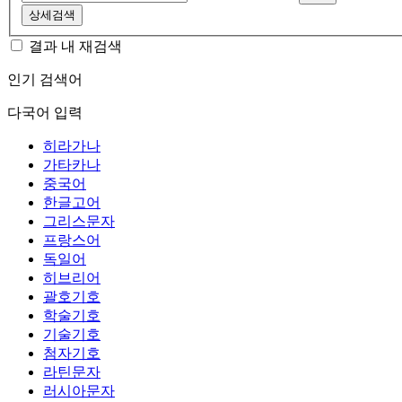
상세검색
결과 내 재검색
인기 검색어
다국어 입력
히라가나
가타카나
중국어
한글고어
그리스문자
프랑스어
독일어
히브리어
괄호기호
학술기호
기술기호
첨자기호
라틴문자
러시아문자