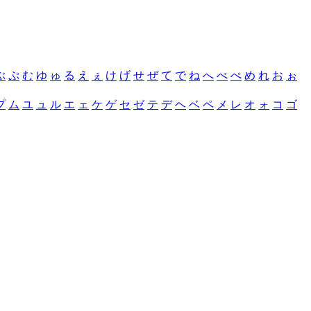
ぶ
ぷ
む
ゆ
ゅ
る
え
ぇ
け
げ
せ
ぜ
て
で
ね
へ
べ
ぺ
め
れ
お
ぉ
プ
ム
ユ
ュ
ル
エ
ェ
ケ
ゲ
セ
ゼ
テ
デ
ヘ
ベ
ペ
メ
レ
オ
ォ
コ
ゴ