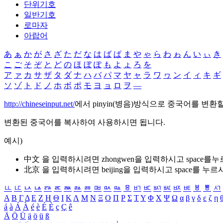
단위기호
일반기호
로마자
아랍어
あ
ぁ
か
が
さ
ざ
た
だ
な
は
ば
ぱ
ま
や
ゃ
ら
わ
ゎ
ん
い
ぃ
き
こ
ご
そ
ぞ
と
ど
の
ほ
ぼ
ぽ
も
よ
ょ
ろ
を
ア
ァ
カ
サ
ザ
タ
ダ
ナ
ハ
バ
パ
マ
ヤ
ャ
ラ
ワ
ヮ
ン
イ
ィ
キ
ギ
ソ
ゾ
ト
ド
ノ
ホ
ボ
ポ
モ
ヨ
ョ
ロ
ヲ
―
http://chineseinput.net/
에서 pinyin(병음)방식으로 중국어를 변환
변환된 중국어를 복사하여 사용하시면 됩니다.
예시)
中文 을 입력하시려면
zhongwen
을 입력하시고 space를
北京 을 입력하시려면
beijing
을 입력하시고 space를 누르
ㅥ
ㅦ
ㅧ
ㅨ
ㅩ
ㅪ
ㅫ
ㅬ
ㅭ
ㅮ
ㅯ
ㅰ
ㅱ
ㅲ
ㅳ
ㅴ
ㅵ
ㅶ
ㅷ
ㅸ
ㅹ
ㅺ
Α
Β
Γ
Δ
Ε
Ζ
Η
Θ
Ι
Κ
Λ
Μ
Ν
Ξ
Ο
Π
Ρ
Σ
Τ
Υ
Φ
Χ
Ψ
Ω
α
β
γ
δ
ε
ζ
η
á
à
Á
À
é
è
É
È
ç
Ç
ê
Ä
Ö
Ü
ä
ö
ü
ß