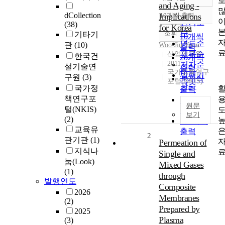
정확도
and Aging -
순
dCollection
Implications
10개씩 출력
내림차순
인기도
(38)
for Korea
순
조회
기타기
10개씩
연도순
관
(10)
Woo-Jin
,
Youn
출력
제목순
산업연구원
한국건
20개씩
2011
저자순
설기술연
출력
국가정책연구
발행기
구원
(3)
30개씩
포털(NKIS)
관순
국가정
출력
책연구포
50개씩
원문
털(NKIS)
출력
보기
(2)
100개씩
교육유
출력
2
관기관
(1)
Permeation of
지식나
Single and
눔(Look)
Mixed Gases
(1)
through
발행연도
Composite
2026
Membranes
(2)
Prepared by
2025
Plasma
(3)