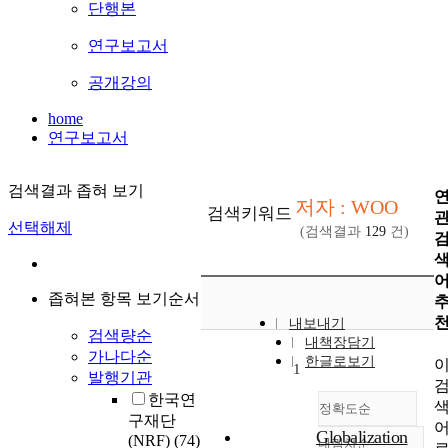
단행본
연구보고서
공개강의
home
연구보고서
검색결과 좁혀 보기
저자 : WOO
검색키워드
선택해제
(검색결과
129
건)
좁혀본 항목 보기순서
내보내기
검색량순
내책장담기
가나다순
한글로보기
1
발행기관
한국연
정확도순
구재단
Globalization
(NRF)
(74)
내림차순