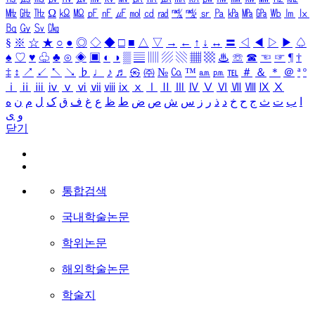
㎒
㎓
㎔
Ω
㏀
㏁
㎊
㎋
㎌
㏖
㏅
㎭
㎮
㎯
㏛
㎩
㎪
㎫
㎬
㏝
㏐
㏓
㏃
㏉
㏜
㏆
§
※
☆
★
○
●
◎
◇
◆
□
■
△
▽
→
←
↑
↓
↔
〓
◁
◀
▷
▶
♤
♠
♡
♥
♧
♣
⊙
◈
▣
◐
◑
▒
▤
▥
▨
▧
▦
▩
♨
☏
☎
☜
☞
¶
†
‡
↕
↗
↙
↖
↘
♭
♩
♪
♬
㉿
㈜
№
㏇
™
㏂
㏘
℡
＃
＆
＊
＠
ª
º
ⅰ
ⅱ
ⅲ
ⅳ
ⅴ
ⅵ
ⅶ
ⅷ
ⅸ
ⅹ
Ⅰ
Ⅱ
Ⅲ
Ⅳ
Ⅴ
Ⅵ
Ⅶ
Ⅷ
Ⅸ
Ⅹ
ا
ب
ت
ث
ج
ح
خ
د
ذ
ر
ز
س
ش
ص
ض
ط
ظ
ع
غ
ف
ق
ک
ل
م
ن
ه
و
ی
닫기
통합검색
국내학술논문
학위논문
해외학술논문
학술지