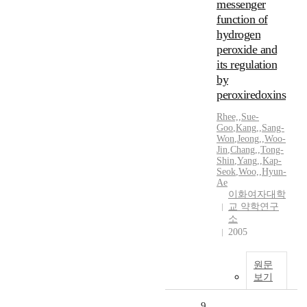
messenger
function of
hydrogen
peroxide and
its regulation
by
peroxiredoxins
Rhee,
,
Sue-
Goo
,
Kang,
,
Sang-
Won
,
Jeong,
,
Woo-
Jin
,
Chang,
,
Tong-
Shin
,
Yang,
,
Kap-
Seok
,
Woo,
,
Hyun-
Ae
이화여자대학
교 약학연구
소
2005
원문
보기
9