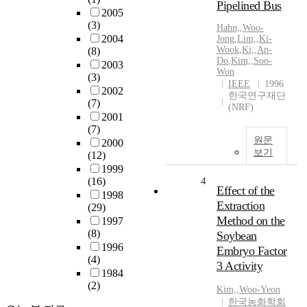
Pipelined Bus
2005
(3)
Hahn,
,
Woo-
2004
Jong
,
Lim,
,
Ki-
Wook
,
Ki,
,
An-
(8)
Do
,
Kim,
,
Soo-
2003
Won
(3)
IEEE
1996
2002
한국연구재단
(7)
(NRF)
2001
(7)
원문
2000
보기
(12)
1999
(16)
4
Effect of the
1998
Extraction
(29)
Method on the
1997
(8)
Soybean
1996
Embryo Factor
(4)
3 Activity
1984
(2)
Kim,
,
Woo-Yeon
한국농화학회