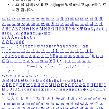
北京 을 입력하시려면
beijing
을 입력하시고 space를 누르
시면 됩니다.
ㅥ
ㅦ
ㅧ
ㅨ
ㅩ
ㅪ
ㅫ
ㅬ
ㅭ
ㅮ
ㅯ
ㅰ
ㅱ
ㅲ
ㅳ
ㅴ
ㅵ
ㅶ
ㅷ
ㅸ
ㅹ
ㅺ
ㅻ
ㅼ
ㅽ
ㅾ
ㅿ
ㆀ
ㆁ
ㆂ
ㆃ
ㆄ
ㆅ
ㆆ
ㆇ
ㆈ
ㆉ
ㆊ
ㆋ
ㆌ
ㆍ
ㆎ
Α
Β
Γ
Δ
Ε
Ζ
Η
Θ
Ι
Κ
Λ
Μ
Ν
Ξ
Ο
Π
Ρ
Σ
Τ
Υ
Φ
Χ
Ψ
Ω
α
β
γ
δ
ε
ζ
η
θ
ι
κ
λ
μ
ν
ξ
ο
π
ρ
σ
τ
υ
φ
χ
ψ
ω
á
à
Á
À
é
è
É
È
ç
Ç
ê
Ä
Ö
Ü
ä
ö
ü
ß
ְ
ֳ
ֲ
ֱ
ָ
ַ
ֵ
ֶ
ִ
ֹ
ּ
ֻ
ׂ
ׁ
ּ
ב
ה
נ
מ
צ
ת
ץ
ש
ד
ג
כ
ע
י
ח
ל
ך
ף
ק
ר
א
ט
ו
ן
ם
פ
‘
’
“
”
〔
〕
〈
〉
「
」
『
』
【
】
＂
（
）
［
］
｛
｝
±
×
÷
≠
≤
≥
∞
∴
♂
♀
∠
⊥
⌒
∂
∇
≡
≒
≪
≫
√
∽
∝
∵
∫
∬
∈
∋
⊆
⊇
⊂
⊃
∪
∩
∧
∨
￢
⇒
⇔
∀
∃
∮
∑
∏
＋
－
＜
＝
＞
、
。
·
‥
…
¨
〃
―
∥
＼
∼
´
～
ˇ
˘
˝
˚
˙
¸
˛
¡
¿
ː
！
＇
，
．
／
：
；
？
＾
＿
｀
｜
½
⅓
⅔
¼
¾
⅛
⅜
⅝
⅞
¹
²
³
⁴
ⁿ
₁
₂
₃
₄
Æ
Ð
Ħ
Ĳ
Ł
Ø
Œ
Þ
Ŧ
Ŋ
æ
đ
ð
ħ
ı
ĳ
ĸ
ŀ
ł
ø
œ
ß
þ
ŧ
ŋ
ŉ
А
Б
В
Г
Д
Е
Ё
Ж
З
И
Й
К
Л
М
Н
О
П
Р
С
Т
У
Ф
Х
Ц
Ч
Ш
Щ
Ъ
Ы
Ь
Э
Ю
Я
а
б
в
г
д
е
ё
ж
з
и
й
к
л
м
н
о
п
р
с
т
у
ф
х
ц
ч
ш
щ
ъ
ы
ь
э
ю
я
′
″
℃
Å
￠
￡
￥
¤
℉
‰
＄
％
Ｆ
￦
㎕
㎖
㎗
ℓ
㎘
㏄
㎣
㎤
㎥
㎦
㎙
㎚
㎛
㎜
㎝
㎞
㎟
㎠
㎡
㎢
㏊
㎍
㎎
㎏
㏏
㎈
㎉
㏈
㎧
㎨
㎰
㎱
㎲
㎳
㎴
㎵
㎶
㎷
㎸
㎹
㎀
㎁
㎂
㎃
㎄
㎺
㎻
㎽
㎾
㎿
㎐
㎑