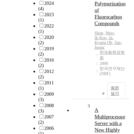
2024
Polymerization
(4)
of
2023
Fluorocarbon
(1)
Compounds
2022
(1)
Shon,
,
Woo-
2020
Ik
,
Koo,
,
Ja-
(2)
Kyung
,
Oh,
,
Sae-
Joong
2019
한국화학공학
(2)
회
2016
2000
(2)
한국연구재단
2012
(NRF)
(2)
2011
(1)
원문
보기
2009
(3)
2008
3
A
(3)
Multiprocessor
2007
(2)
Server with a
2006
New Highly
(1)