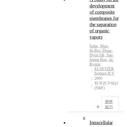
development
of composite
membranes for
the separation
of organic
vapors
Sohn,
,
Woo-
Ik
,
Ryu,
,
Dong-
Hyun
,
Oh,
,
Sae-
Joong
,
Koo,
,
Ja-
Kyung
ELSEVIER
Science B.V
2000
한국연구재단
(NRF)
원문
보기
8
Intracellular