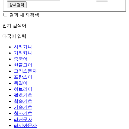
상세검색
결과 내 재검색
인기 검색어
다국어 입력
히라가나
가타카나
중국어
한글고어
그리스문자
프랑스어
독일어
히브리어
괄호기호
학술기호
기술기호
첨자기호
라틴문자
러시아문자