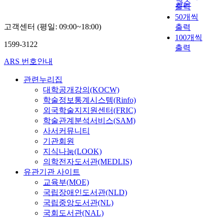
관순
출력
50개씩
고객센터 (평일: 09:00~18:00)
출력
100개씩
1599-3122
출력
ARS 번호안내
관련누리집
대학공개강의(KOCW)
학술정보통계시스템(Rinfo)
외국학술지지원센터(FRIC)
학술관계분석서비스(SAM)
사서커뮤니티
기관회원
지식나눔(LOOK)
의학전자도서관(MEDLIS)
유관기관 사이트
교육부(MOE)
국립장애인도서관(NLD)
국립중앙도서관(NL)
국회도서관(NAL)