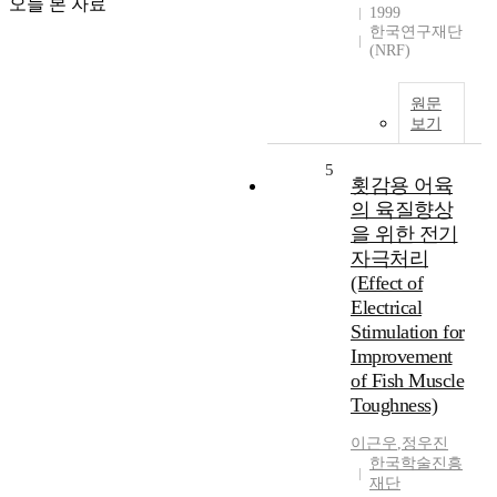
오늘 본 자료
1999
한국연구재단
(NRF)
원문
보기
5
횟감용 어육
의 육질향상
을 위한 전기
자극처리
(Effect of
Electrical
Stimulation for
Improvement
of Fish Muscle
Toughness)
이근우
,
정우진
한국학술진흥
재단