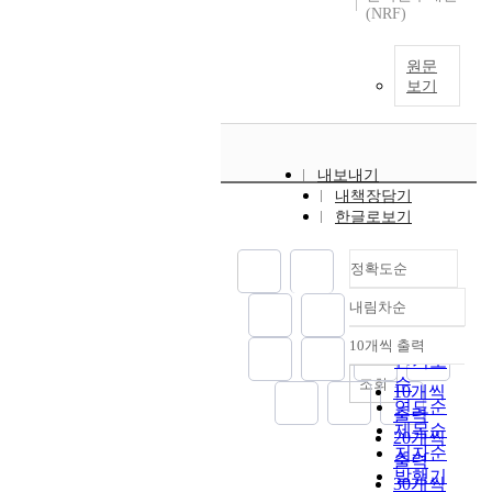
(NRF)
원문
보기
내보내기
내책장담기
한글로보기
정확도순
내림차순
정확도
순
10개씩 출력
내림차순
인기도
순
조회
10개씩
연도순
출력
제목순
20개씩
저자순
출력
발행기
30개씩