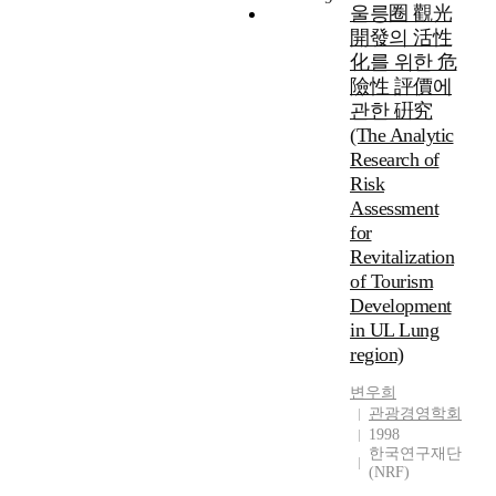
울릉圈 觀光
開發의 活性
化를 위한 危
險性 評價에
관한 硏究
(The Analytic
Research of
Risk
Assessment
for
Revitalization
of Tourism
Development
in UL Lung
region)
변우희
관광경영학회
1998
한국연구재단
(NRF)