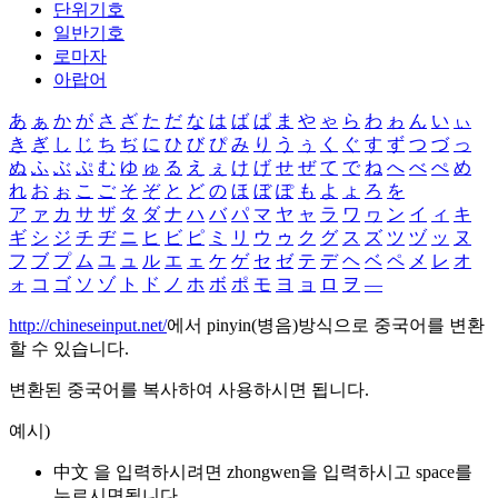
단위기호
일반기호
로마자
아랍어
あ
ぁ
か
が
さ
ざ
た
だ
な
は
ば
ぱ
ま
や
ゃ
ら
わ
ゎ
ん
い
ぃ
き
ぎ
し
じ
ち
ぢ
に
ひ
び
ぴ
み
り
う
ぅ
く
ぐ
す
ず
つ
づ
っ
ぬ
ふ
ぶ
ぷ
む
ゆ
ゅ
る
え
ぇ
け
げ
せ
ぜ
て
で
ね
へ
べ
ぺ
め
れ
お
ぉ
こ
ご
そ
ぞ
と
ど
の
ほ
ぼ
ぽ
も
よ
ょ
ろ
を
ア
ァ
カ
サ
ザ
タ
ダ
ナ
ハ
バ
パ
マ
ヤ
ャ
ラ
ワ
ヮ
ン
イ
ィ
キ
ギ
シ
ジ
チ
ヂ
ニ
ヒ
ビ
ピ
ミ
リ
ウ
ゥ
ク
グ
ス
ズ
ツ
ヅ
ッ
ヌ
フ
ブ
プ
ム
ユ
ュ
ル
エ
ェ
ケ
ゲ
セ
ゼ
テ
デ
ヘ
ベ
ペ
メ
レ
オ
ォ
コ
ゴ
ソ
ゾ
ト
ド
ノ
ホ
ボ
ポ
モ
ヨ
ョ
ロ
ヲ
―
http://chineseinput.net/
에서 pinyin(병음)방식으로 중국어를 변환
할 수 있습니다.
변환된 중국어를 복사하여 사용하시면 됩니다.
예시)
中文 을 입력하시려면
zhongwen
을 입력하시고 space를
누르시면됩니다.