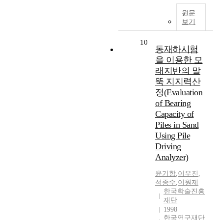
원문
보기
10
동재하시험
을 이용한 모
래지반의 말
뚝 지지력산
정(Evaluation
of Bearing
Capacity of
Piles in Sand
Using Pile
Driving
Analyzer)
윤기항
,
이우진
,
석종수
,
이원제
한국학술진흥
재단
1998
한국연구재단