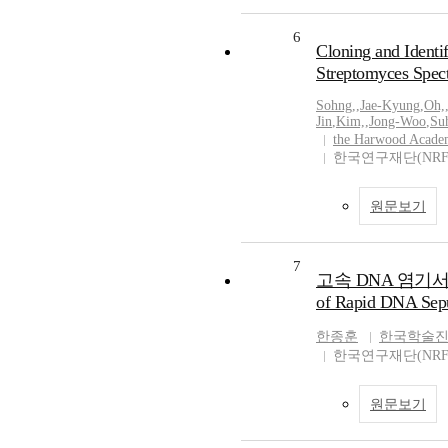
6
Cloning and Identif
Streptomyces Spect
Sohng,
,
Jae-Kyung
,
Oh,
Jin
,
Kim,
,
Jong-Woo
,
Su
the Harwood Academ
한국연구재단(NRF
원문보기
7
고속 DNA 염기서열
of Rapid DNA Sep
한종훈
한국학술
한국연구재단(NRF
원문보기