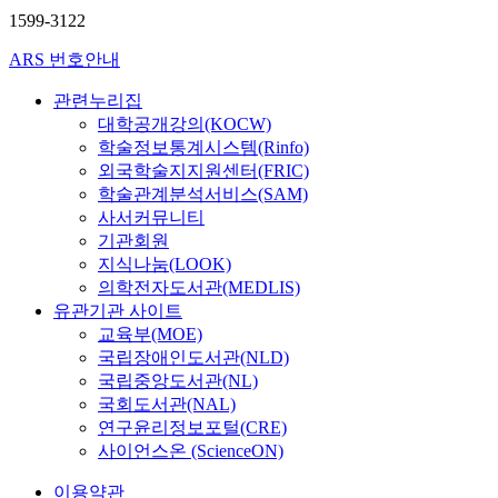
1599-3122
ARS 번호안내
관련누리집
대학공개강의(KOCW)
학술정보통계시스템(Rinfo)
외국학술지지원센터(FRIC)
학술관계분석서비스(SAM)
사서커뮤니티
기관회원
지식나눔(LOOK)
의학전자도서관(MEDLIS)
유관기관 사이트
교육부(MOE)
국립장애인도서관(NLD)
국립중앙도서관(NL)
국회도서관(NAL)
연구윤리정보포털(CRE)
사이언스온 (ScienceON)
이용약관