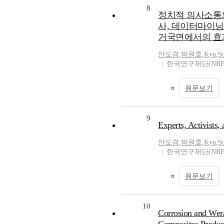
8
정치적 의사소통의
사, 데이터마이닝
거국면에서의 효
안도경
,
박원호
,
Kyu
,
S
한국연구재단(NRF
원문보기
9
Experts, Activists,
안도경
,
박원호
,
Kyu
,
S
한국연구재단(NRF
원문보기
10
Corrosion and Wer