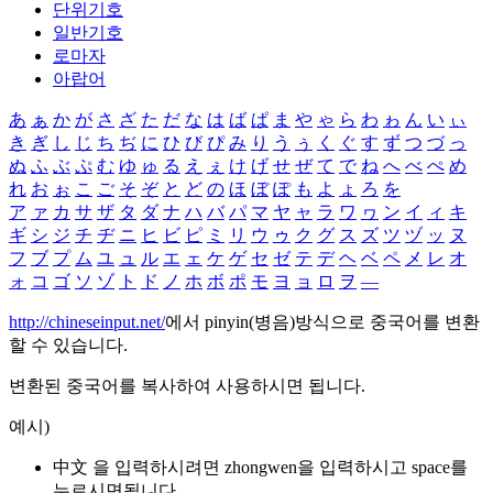
단위기호
일반기호
로마자
아랍어
あ
ぁ
か
が
さ
ざ
た
だ
な
は
ば
ぱ
ま
や
ゃ
ら
わ
ゎ
ん
い
ぃ
き
ぎ
し
じ
ち
ぢ
に
ひ
び
ぴ
み
り
う
ぅ
く
ぐ
す
ず
つ
づ
っ
ぬ
ふ
ぶ
ぷ
む
ゆ
ゅ
る
え
ぇ
け
げ
せ
ぜ
て
で
ね
へ
べ
ぺ
め
れ
お
ぉ
こ
ご
そ
ぞ
と
ど
の
ほ
ぼ
ぽ
も
よ
ょ
ろ
を
ア
ァ
カ
サ
ザ
タ
ダ
ナ
ハ
バ
パ
マ
ヤ
ャ
ラ
ワ
ヮ
ン
イ
ィ
キ
ギ
シ
ジ
チ
ヂ
ニ
ヒ
ビ
ピ
ミ
リ
ウ
ゥ
ク
グ
ス
ズ
ツ
ヅ
ッ
ヌ
フ
ブ
プ
ム
ユ
ュ
ル
エ
ェ
ケ
ゲ
セ
ゼ
テ
デ
ヘ
ベ
ペ
メ
レ
オ
ォ
コ
ゴ
ソ
ゾ
ト
ド
ノ
ホ
ボ
ポ
モ
ヨ
ョ
ロ
ヲ
―
http://chineseinput.net/
에서 pinyin(병음)방식으로 중국어를 변환
할 수 있습니다.
변환된 중국어를 복사하여 사용하시면 됩니다.
예시)
中文 을 입력하시려면
zhongwen
을 입력하시고 space를
누르시면됩니다.