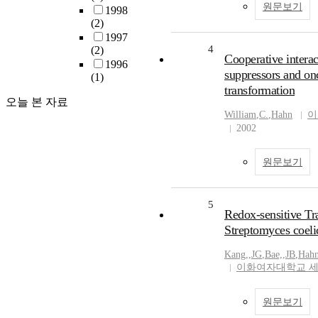
원문보기
1998
(2)
1997
4
(2)
Cooperative intera
1996
suppressors and on
(1)
transformation
오늘 본 자료
William
,
C.
,
Hahn
이
2002
원문보기
5
Redox-sensitive Tr
Streptomyces coeli
Kang,
,
JG
,
Bae,
,
JB
,
Hahn
이화여자대학교 
원문보기