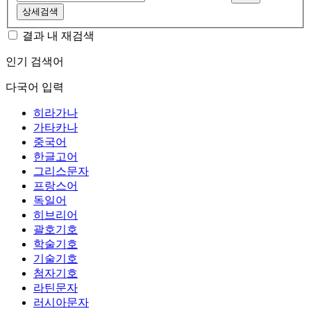
상세검색
결과 내 재검색
인기 검색어
다국어 입력
히라가나
가타카나
중국어
한글고어
그리스문자
프랑스어
독일어
히브리어
괄호기호
학술기호
기술기호
첨자기호
라틴문자
러시아문자