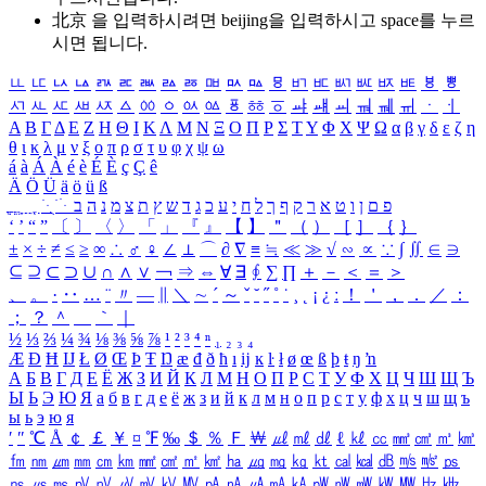
北京 을 입력하시려면
beijing
을 입력하시고 space를 누르
시면 됩니다.
ㅥ
ㅦ
ㅧ
ㅨ
ㅩ
ㅪ
ㅫ
ㅬ
ㅭ
ㅮ
ㅯ
ㅰ
ㅱ
ㅲ
ㅳ
ㅴ
ㅵ
ㅶ
ㅷ
ㅸ
ㅹ
ㅺ
ㅻ
ㅼ
ㅽ
ㅾ
ㅿ
ㆀ
ㆁ
ㆂ
ㆃ
ㆄ
ㆅ
ㆆ
ㆇ
ㆈ
ㆉ
ㆊ
ㆋ
ㆌ
ㆍ
ㆎ
Α
Β
Γ
Δ
Ε
Ζ
Η
Θ
Ι
Κ
Λ
Μ
Ν
Ξ
Ο
Π
Ρ
Σ
Τ
Υ
Φ
Χ
Ψ
Ω
α
β
γ
δ
ε
ζ
η
θ
ι
κ
λ
μ
ν
ξ
ο
π
ρ
σ
τ
υ
φ
χ
ψ
ω
á
à
Á
À
é
è
É
È
ç
Ç
ê
Ä
Ö
Ü
ä
ö
ü
ß
ְ
ֳ
ֲ
ֱ
ָ
ַ
ֵ
ֶ
ִ
ֹ
ּ
ֻ
ׂ
ׁ
ּ
ב
ה
נ
מ
צ
ת
ץ
ש
ד
ג
כ
ע
י
ח
ל
ך
ף
ק
ר
א
ט
ו
ן
ם
פ
‘
’
“
”
〔
〕
〈
〉
「
」
『
』
【
】
＂
（
）
［
］
｛
｝
±
×
÷
≠
≤
≥
∞
∴
♂
♀
∠
⊥
⌒
∂
∇
≡
≒
≪
≫
√
∽
∝
∵
∫
∬
∈
∋
⊆
⊇
⊂
⊃
∪
∩
∧
∨
￢
⇒
⇔
∀
∃
∮
∑
∏
＋
－
＜
＝
＞
、
。
·
‥
…
¨
〃
―
∥
＼
∼
´
～
ˇ
˘
˝
˚
˙
¸
˛
¡
¿
ː
！
＇
，
．
／
：
；
？
＾
＿
｀
｜
½
⅓
⅔
¼
¾
⅛
⅜
⅝
⅞
¹
²
³
⁴
ⁿ
₁
₂
₃
₄
Æ
Ð
Ħ
Ĳ
Ł
Ø
Œ
Þ
Ŧ
Ŋ
æ
đ
ð
ħ
ı
ĳ
ĸ
ŀ
ł
ø
œ
ß
þ
ŧ
ŋ
ŉ
А
Б
В
Г
Д
Е
Ё
Ж
З
И
Й
К
Л
М
Н
О
П
Р
С
Т
У
Ф
Х
Ц
Ч
Ш
Щ
Ъ
Ы
Ь
Э
Ю
Я
а
б
в
г
д
е
ё
ж
з
и
й
к
л
м
н
о
п
р
с
т
у
ф
х
ц
ч
ш
щ
ъ
ы
ь
э
ю
я
′
″
℃
Å
￠
￡
￥
¤
℉
‰
＄
％
Ｆ
￦
㎕
㎖
㎗
ℓ
㎘
㏄
㎣
㎤
㎥
㎦
㎙
㎚
㎛
㎜
㎝
㎞
㎟
㎠
㎡
㎢
㏊
㎍
㎎
㎏
㏏
㎈
㎉
㏈
㎧
㎨
㎰
㎱
㎲
㎳
㎴
㎵
㎶
㎷
㎸
㎹
㎀
㎁
㎂
㎃
㎄
㎺
㎻
㎽
㎾
㎿
㎐
㎑