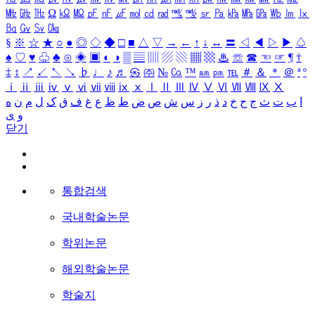
㎒
㎓
㎔
Ω
㏀
㏁
㎊
㎋
㎌
㏖
㏅
㎭
㎮
㎯
㏛
㎩
㎪
㎫
㎬
㏝
㏐
㏓
㏃
㏉
㏜
㏆
§
※
☆
★
○
●
◎
◇
◆
□
■
△
▽
→
←
↑
↓
↔
〓
◁
◀
▷
▶
♤
♠
♡
♥
♧
♣
⊙
◈
▣
◐
◑
▒
▤
▥
▨
▧
▦
▩
♨
☏
☎
☜
☞
¶
†
‡
↕
↗
↙
↖
↘
♭
♩
♪
♬
㉿
㈜
№
㏇
™
㏂
㏘
℡
＃
＆
＊
＠
ª
º
ⅰ
ⅱ
ⅲ
ⅳ
ⅴ
ⅵ
ⅶ
ⅷ
ⅸ
ⅹ
Ⅰ
Ⅱ
Ⅲ
Ⅳ
Ⅴ
Ⅵ
Ⅶ
Ⅷ
Ⅸ
Ⅹ
ا
ب
ت
ث
ج
ح
خ
د
ذ
ر
ز
س
ش
ص
ض
ط
ظ
ع
غ
ف
ق
ک
ل
م
ن
ه
و
ی
닫기
통합검색
국내학술논문
학위논문
해외학술논문
학술지