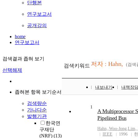
단행본
연구보고서
공개강의
home
연구보고서
검색결과 좁혀 보기
저자 : Hahn,
(검색
검색키워드
선택해제
내보내기
내책장
좁혀본 항목 보기순서
검색량순
1
가나다순
A Multiprocessor 
발행기관
Pipelined Bus
한국연
Hahn,
,
Woo-Jong
,
Lim,
,
구재단
IEEE
1996
한
(NRF)
(13)