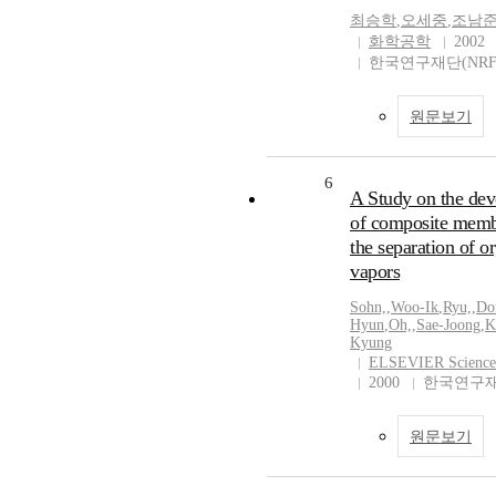
최승학
,
오세중
,
조남
화학공학
2002
한국연구재단(NRF
원문보기
6
A Study on the de
of composite memb
the separation of o
vapors
Sohn,
,
Woo-Ik
,
Ryu,
,
Do
Hyun
,
Oh,
,
Sae-Joong
,
K
Kyung
ELSEVIER Science
2000
한국연구재
원문보기