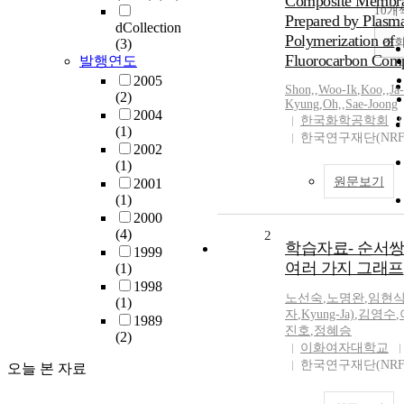
Composite Membr
10개
Prepared by Plasm
dCollection
Polymerization of
조
(3)
Fluorocarbon Com
발행연도
2005
Shon,
,
Woo-Ik
,
Koo,
,
Ja-
(2)
Kyung
,
Oh,
,
Sae-Joong
2004
한국화학공학회
(1)
한국연구재단(NRF
2002
(1)
원문보기
2001
(1)
2000
(4)
2
학습자료- 순서쌍
1999
여러 가지 그래프
(1)
1998
노선숙
,
노명완
,
임현
(1)
자
,
Kyung-Ja)
,
김영수
,
1989
진호
,
정혜승
(2)
이화여자대학교
한국연구재단(NRF
오늘 본 자료