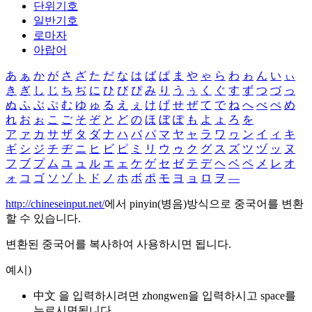
단위기호
일반기호
로마자
아랍어
あ
ぁ
か
が
さ
ざ
た
だ
な
は
ば
ぱ
ま
や
ゃ
ら
わ
ゎ
ん
い
ぃ
き
ぎ
し
じ
ち
ぢ
に
ひ
び
ぴ
み
り
う
ぅ
く
ぐ
す
ず
つ
づ
っ
ぬ
ふ
ぶ
ぷ
む
ゆ
ゅ
る
え
ぇ
け
げ
せ
ぜ
て
で
ね
へ
べ
ぺ
め
れ
お
ぉ
こ
ご
そ
ぞ
と
ど
の
ほ
ぼ
ぽ
も
よ
ょ
ろ
を
ア
ァ
カ
サ
ザ
タ
ダ
ナ
ハ
バ
パ
マ
ヤ
ャ
ラ
ワ
ヮ
ン
イ
ィ
キ
ギ
シ
ジ
チ
ヂ
ニ
ヒ
ビ
ピ
ミ
リ
ウ
ゥ
ク
グ
ス
ズ
ツ
ヅ
ッ
ヌ
フ
ブ
プ
ム
ユ
ュ
ル
エ
ェ
ケ
ゲ
セ
ゼ
テ
デ
ヘ
ベ
ペ
メ
レ
オ
ォ
コ
ゴ
ソ
ゾ
ト
ド
ノ
ホ
ボ
ポ
モ
ヨ
ョ
ロ
ヲ
―
http://chineseinput.net/
에서 pinyin(병음)방식으로 중국어를 변환
할 수 있습니다.
변환된 중국어를 복사하여 사용하시면 됩니다.
예시)
中文 을 입력하시려면
zhongwen
을 입력하시고 space를
누르시면됩니다.