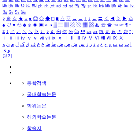
㎒
㎓
㎔
Ω
㏀
㏁
㎊
㎋
㎌
㏖
㏅
㎭
㎮
㎯
㏛
㎩
㎪
㎫
㎬
㏝
㏐
㏓
㏃
㏉
㏜
㏆
§
※
☆
★
○
●
◎
◇
◆
□
■
△
▽
→
←
↑
↓
↔
〓
◁
◀
▷
▶
♤
♠
♡
♥
♧
♣
⊙
◈
▣
◐
◑
▒
▤
▥
▨
▧
▦
▩
♨
☏
☎
☜
☞
¶
†
‡
↕
↗
↙
↖
↘
♭
♩
♪
♬
㉿
㈜
№
㏇
™
㏂
㏘
℡
＃
＆
＊
＠
ª
º
ⅰ
ⅱ
ⅲ
ⅳ
ⅴ
ⅵ
ⅶ
ⅷ
ⅸ
ⅹ
Ⅰ
Ⅱ
Ⅲ
Ⅳ
Ⅴ
Ⅵ
Ⅶ
Ⅷ
Ⅸ
Ⅹ
ا
ب
ت
ث
ج
ح
خ
د
ذ
ر
ز
س
ش
ص
ض
ط
ظ
ع
غ
ف
ق
ک
ل
م
ن
ه
و
ی
닫기
통합검색
국내학술논문
학위논문
해외학술논문
학술지