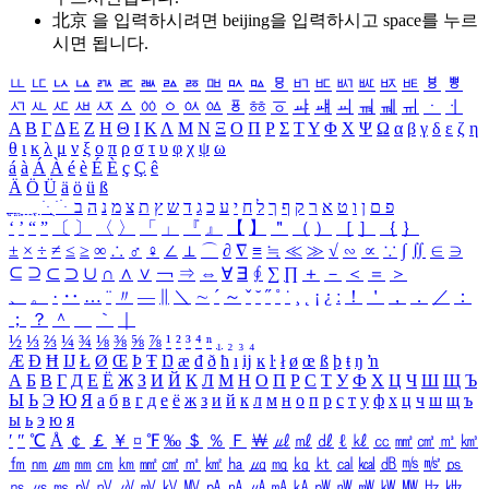
北京 을 입력하시려면
beijing
을 입력하시고 space를 누르
시면 됩니다.
ㅥ
ㅦ
ㅧ
ㅨ
ㅩ
ㅪ
ㅫ
ㅬ
ㅭ
ㅮ
ㅯ
ㅰ
ㅱ
ㅲ
ㅳ
ㅴ
ㅵ
ㅶ
ㅷ
ㅸ
ㅹ
ㅺ
ㅻ
ㅼ
ㅽ
ㅾ
ㅿ
ㆀ
ㆁ
ㆂ
ㆃ
ㆄ
ㆅ
ㆆ
ㆇ
ㆈ
ㆉ
ㆊ
ㆋ
ㆌ
ㆍ
ㆎ
Α
Β
Γ
Δ
Ε
Ζ
Η
Θ
Ι
Κ
Λ
Μ
Ν
Ξ
Ο
Π
Ρ
Σ
Τ
Υ
Φ
Χ
Ψ
Ω
α
β
γ
δ
ε
ζ
η
θ
ι
κ
λ
μ
ν
ξ
ο
π
ρ
σ
τ
υ
φ
χ
ψ
ω
á
à
Á
À
é
è
É
È
ç
Ç
ê
Ä
Ö
Ü
ä
ö
ü
ß
ְ
ֳ
ֲ
ֱ
ָ
ַ
ֵ
ֶ
ִ
ֹ
ּ
ֻ
ׂ
ׁ
ּ
ב
ה
נ
מ
צ
ת
ץ
ש
ד
ג
כ
ע
י
ח
ל
ך
ף
ק
ר
א
ט
ו
ן
ם
פ
‘
’
“
”
〔
〕
〈
〉
「
」
『
』
【
】
＂
（
）
［
］
｛
｝
±
×
÷
≠
≤
≥
∞
∴
♂
♀
∠
⊥
⌒
∂
∇
≡
≒
≪
≫
√
∽
∝
∵
∫
∬
∈
∋
⊆
⊇
⊂
⊃
∪
∩
∧
∨
￢
⇒
⇔
∀
∃
∮
∑
∏
＋
－
＜
＝
＞
、
。
·
‥
…
¨
〃
―
∥
＼
∼
´
～
ˇ
˘
˝
˚
˙
¸
˛
¡
¿
ː
！
＇
，
．
／
：
；
？
＾
＿
｀
｜
½
⅓
⅔
¼
¾
⅛
⅜
⅝
⅞
¹
²
³
⁴
ⁿ
₁
₂
₃
₄
Æ
Ð
Ħ
Ĳ
Ł
Ø
Œ
Þ
Ŧ
Ŋ
æ
đ
ð
ħ
ı
ĳ
ĸ
ŀ
ł
ø
œ
ß
þ
ŧ
ŋ
ŉ
А
Б
В
Г
Д
Е
Ё
Ж
З
И
Й
К
Л
М
Н
О
П
Р
С
Т
У
Ф
Х
Ц
Ч
Ш
Щ
Ъ
Ы
Ь
Э
Ю
Я
а
б
в
г
д
е
ё
ж
з
и
й
к
л
м
н
о
п
р
с
т
у
ф
х
ц
ч
ш
щ
ъ
ы
ь
э
ю
я
′
″
℃
Å
￠
￡
￥
¤
℉
‰
＄
％
Ｆ
￦
㎕
㎖
㎗
ℓ
㎘
㏄
㎣
㎤
㎥
㎦
㎙
㎚
㎛
㎜
㎝
㎞
㎟
㎠
㎡
㎢
㏊
㎍
㎎
㎏
㏏
㎈
㎉
㏈
㎧
㎨
㎰
㎱
㎲
㎳
㎴
㎵
㎶
㎷
㎸
㎹
㎀
㎁
㎂
㎃
㎄
㎺
㎻
㎽
㎾
㎿
㎐
㎑