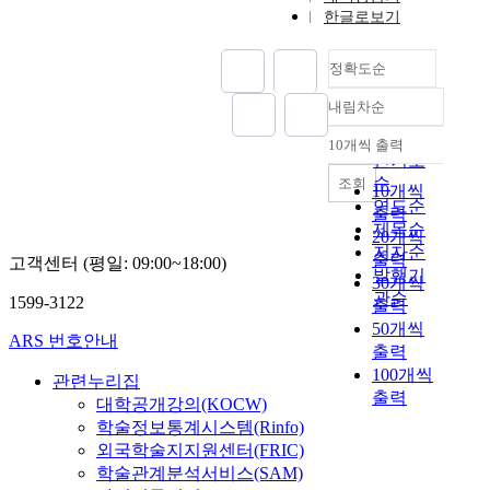
한글로보기
정확도순
내림차순
정확도
순
10개씩 출력
내림차순
인기도
순
조회
10개씩
연도순
출력
제목순
20개씩
저자순
출력
고객센터 (평일: 09:00~18:00)
발행기
30개씩
관순
1599-3122
출력
50개씩
ARS 번호안내
출력
100개씩
관련누리집
출력
대학공개강의(KOCW)
학술정보통계시스템(Rinfo)
외국학술지지원센터(FRIC)
학술관계분석서비스(SAM)