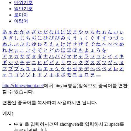
단위기호
일반기호
로마자
아랍어
あ
ぁ
か
が
さ
ざ
た
だ
な
は
ば
ぱ
ま
や
ゃ
ら
わ
ゎ
ん
い
ぃ
き
ぎ
し
じ
ち
ぢ
に
ひ
び
ぴ
み
り
う
ぅ
く
ぐ
す
ず
つ
づ
っ
ぬ
ふ
ぶ
ぷ
む
ゆ
ゅ
る
え
ぇ
け
げ
せ
ぜ
て
で
ね
へ
べ
ぺ
め
れ
お
ぉ
こ
ご
そ
ぞ
と
ど
の
ほ
ぼ
ぽ
も
よ
ょ
ろ
を
ア
ァ
カ
サ
ザ
タ
ダ
ナ
ハ
バ
パ
マ
ヤ
ャ
ラ
ワ
ヮ
ン
イ
ィ
キ
ギ
シ
ジ
チ
ヂ
ニ
ヒ
ビ
ピ
ミ
リ
ウ
ゥ
ク
グ
ス
ズ
ツ
ヅ
ッ
ヌ
フ
ブ
プ
ム
ユ
ュ
ル
エ
ェ
ケ
ゲ
セ
ゼ
テ
デ
ヘ
ベ
ペ
メ
レ
オ
ォ
コ
ゴ
ソ
ゾ
ト
ド
ノ
ホ
ボ
ポ
モ
ヨ
ョ
ロ
ヲ
―
http://chineseinput.net/
에서 pinyin(병음)방식으로 중국어를 변환
할 수 있습니다.
변환된 중국어를 복사하여 사용하시면 됩니다.
예시)
中文 을 입력하시려면
zhongwen
을 입력하시고 space를
누르시면됩니다.