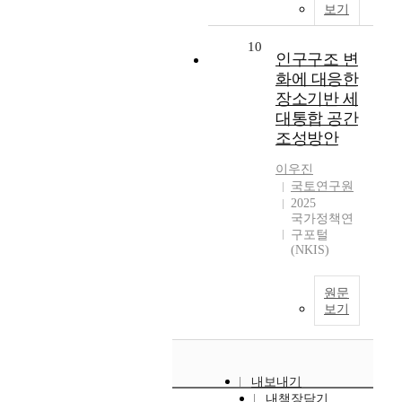
보기
10
인구구조 변
화에 대응한
장소기반 세
대통합 공간
조성방안
이우진
국토연구원
2025
국가정책연
구포털
(NKIS)
원문
보기
내보내기
내책장담기