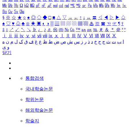
㎒
㎓
㎔
Ω
㏀
㏁
㎊
㎋
㎌
㏖
㏅
㎭
㎮
㎯
㏛
㎩
㎪
㎫
㎬
㏝
㏐
㏓
㏃
㏉
㏜
㏆
§
※
☆
★
○
●
◎
◇
◆
□
■
△
▽
→
←
↑
↓
↔
〓
◁
◀
▷
▶
♤
♠
♡
♥
♧
♣
⊙
◈
▣
◐
◑
▒
▤
▥
▨
▧
▦
▩
♨
☏
☎
☜
☞
¶
†
‡
↕
↗
↙
↖
↘
♭
♩
♪
♬
㉿
㈜
№
㏇
™
㏂
㏘
℡
＃
＆
＊
＠
ª
º
ⅰ
ⅱ
ⅲ
ⅳ
ⅴ
ⅵ
ⅶ
ⅷ
ⅸ
ⅹ
Ⅰ
Ⅱ
Ⅲ
Ⅳ
Ⅴ
Ⅵ
Ⅶ
Ⅷ
Ⅸ
Ⅹ
ا
ب
ت
ث
ج
ح
خ
د
ذ
ر
ز
س
ش
ص
ض
ط
ظ
ع
غ
ف
ق
ک
ل
م
ن
ه
و
ی
닫기
통합검색
국내학술논문
학위논문
해외학술논문
학술지