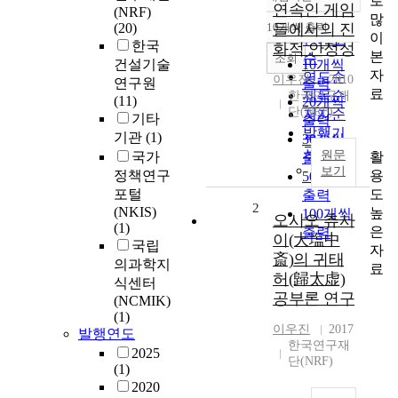
로
정확도
연속인 게임
(NRF)
많
순
(20)
10개씩 출력
들에서의 진
내림차순
이
인기도
한국
화적 안정성
본
순
조회
건설기술
10개씩
자
연도순
이우진
2010
연구원
출력
료
제목순
한국연구재
(11)
20개씩
단(NRF)
저자순
기타
출력
발행기
기관
(1)
30개씩
관순
원문
활
국가
출력
보기
용
정책연구
50개씩
도
포털
출력
2
(NKIS)
높
100개씩
오시오 츄사
(1)
은
출력
이(大塩中
국립
자
斎)의 귀태
의과학지
료
허(歸太虚)
식센터
공부론 연구
(NCMIK)
(1)
이우진
2017
발행연도
한국연구재
2025
단(NRF)
(1)
2020