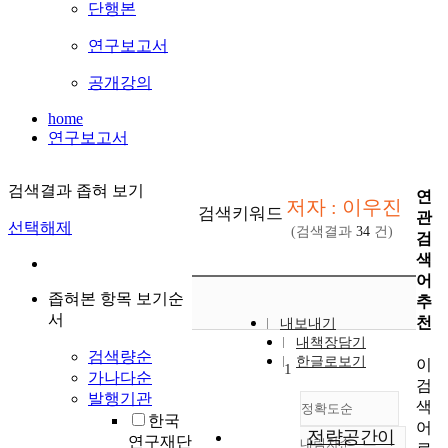
단행본
연구보고서
공개강의
home
연구보고서
검색결과 좁혀 보기
연
저자 : 이우진
검색키워드
관
선택해제
(검색결과
34
건)
검
색
어
좁혀본 항목 보기순
추
서
천
내보내기
내책장담기
검색량순
한글로보기
이
1
가나다순
검
발행기관
색
정확도순
한국
어
전략공간이
연구재단
내림차순