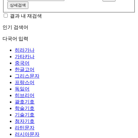
상세검색
결과 내 재검색
인기 검색어
다국어 입력
히라가나
가타카나
중국어
한글고어
그리스문자
프랑스어
독일어
히브리어
괄호기호
학술기호
기술기호
첨자기호
라틴문자
러시아문자