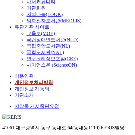
사서커뮤니티
기관회원
지식나눔(LOOK)
의학전자도서관(MEDLIS)
유관기관 사이트
교육부(MOE)
국립장애인도서관(NLD)
국립중앙도서관(NL)
국회도서관(NAL)
연구윤리정보포털(CRE)
사이언스온 (ScienceON)
이용약관
개인정보처리방침
개인정보 재동의
기관소개
저작물 게시중단요청
41061 대구광역시 동구 동내로 64(동내동1119) KERIS빌딩