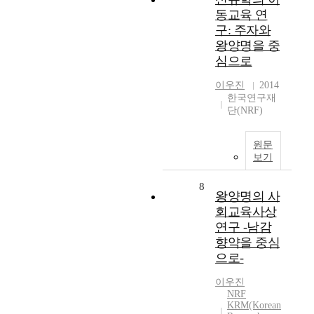
동교육 연
구: 주자와
왕양명을 중
심으로
이우진
2014
한국연구재
단(NRF)
원문
보기
8
왕양명의 사
회교육사상
연구 -남감
향약을 중심
으로-
이우진
NRF
KRM(Korean