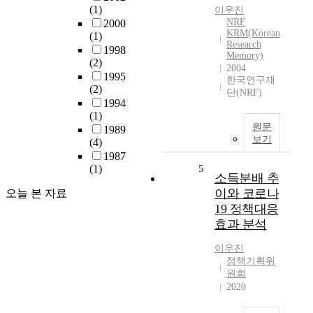
(1)
이우진
NRF
2000
KRM(Korean
(1)
Research
1998
Memory)
(2)
2004
1995
한국연구재
(2)
단(NRF)
1994
(1)
원문
1989
보기
(4)
1987
(1)
5
소득분배 추
이와 코로나
오늘 본 자료
19 정책대응
효과 분석
이우진
정책기획위
원회
2020