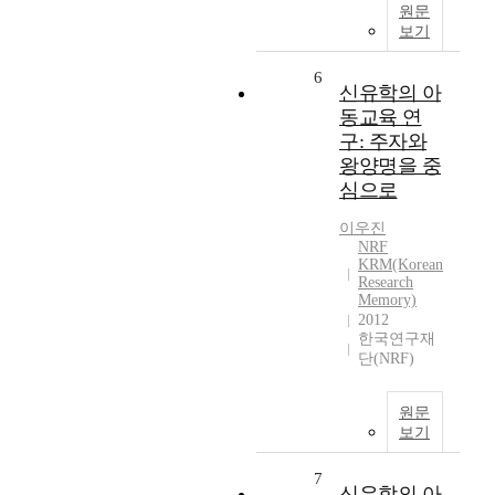
원문
보기
6
신유학의 아
동교육 연
구: 주자와
왕양명을 중
심으로
이우진
NRF
KRM(Korean
Research
Memory)
2012
한국연구재
단(NRF)
원문
보기
7
신유학의 아