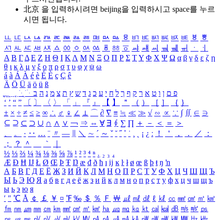
北京 을 입력하시려면
beijing
을 입력하시고 space를 누르
시면 됩니다.
ㅥ
ㅦ
ㅧ
ㅨ
ㅩ
ㅪ
ㅫ
ㅬ
ㅭ
ㅮ
ㅯ
ㅰ
ㅱ
ㅲ
ㅳ
ㅴ
ㅵ
ㅶ
ㅷ
ㅸ
ㅹ
ㅺ
ㅻ
ㅼ
ㅽ
ㅾ
ㅿ
ㆀ
ㆁ
ㆂ
ㆃ
ㆄ
ㆅ
ㆆ
ㆇ
ㆈ
ㆉ
ㆊ
ㆋ
ㆌ
ㆍ
ㆎ
Α
Β
Γ
Δ
Ε
Ζ
Η
Θ
Ι
Κ
Λ
Μ
Ν
Ξ
Ο
Π
Ρ
Σ
Τ
Υ
Φ
Χ
Ψ
Ω
α
β
γ
δ
ε
ζ
η
θ
ι
κ
λ
μ
ν
ξ
ο
π
ρ
σ
τ
υ
φ
χ
ψ
ω
á
à
Á
À
é
è
É
È
ç
Ç
ê
Ä
Ö
Ü
ä
ö
ü
ß
ְ
ֳ
ֲ
ֱ
ָ
ַ
ֵ
ֶ
ִ
ֹ
ּ
ֻ
ׂ
ׁ
ּ
ב
ה
נ
מ
צ
ת
ץ
ש
ד
ג
כ
ע
י
ח
ל
ך
ף
ק
ר
א
ט
ו
ן
ם
פ
‘
’
“
”
〔
〕
〈
〉
「
」
『
』
【
】
＂
（
）
［
］
｛
｝
±
×
÷
≠
≤
≥
∞
∴
♂
♀
∠
⊥
⌒
∂
∇
≡
≒
≪
≫
√
∽
∝
∵
∫
∬
∈
∋
⊆
⊇
⊂
⊃
∪
∩
∧
∨
￢
⇒
⇔
∀
∃
∮
∑
∏
＋
－
＜
＝
＞
、
。
·
‥
…
¨
〃
―
∥
＼
∼
´
～
ˇ
˘
˝
˚
˙
¸
˛
¡
¿
ː
！
＇
，
．
／
：
；
？
＾
＿
｀
｜
½
⅓
⅔
¼
¾
⅛
⅜
⅝
⅞
¹
²
³
⁴
ⁿ
₁
₂
₃
₄
Æ
Ð
Ħ
Ĳ
Ł
Ø
Œ
Þ
Ŧ
Ŋ
æ
đ
ð
ħ
ı
ĳ
ĸ
ŀ
ł
ø
œ
ß
þ
ŧ
ŋ
ŉ
А
Б
В
Г
Д
Е
Ё
Ж
З
И
Й
К
Л
М
Н
О
П
Р
С
Т
У
Ф
Х
Ц
Ч
Ш
Щ
Ъ
Ы
Ь
Э
Ю
Я
а
б
в
г
д
е
ё
ж
з
и
й
к
л
м
н
о
п
р
с
т
у
ф
х
ц
ч
ш
щ
ъ
ы
ь
э
ю
я
′
″
℃
Å
￠
￡
￥
¤
℉
‰
＄
％
Ｆ
￦
㎕
㎖
㎗
ℓ
㎘
㏄
㎣
㎤
㎥
㎦
㎙
㎚
㎛
㎜
㎝
㎞
㎟
㎠
㎡
㎢
㏊
㎍
㎎
㎏
㏏
㎈
㎉
㏈
㎧
㎨
㎰
㎱
㎲
㎳
㎴
㎵
㎶
㎷
㎸
㎹
㎀
㎁
㎂
㎃
㎄
㎺
㎻
㎽
㎾
㎿
㎐
㎑