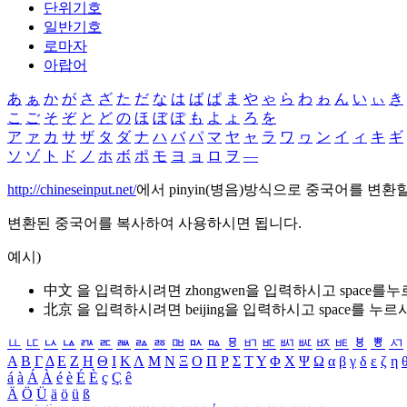
단위기호
일반기호
로마자
아랍어
あ
ぁ
か
が
さ
ざ
た
だ
な
は
ば
ぱ
ま
や
ゃ
ら
わ
ゎ
ん
い
ぃ
き
こ
ご
そ
ぞ
と
ど
の
ほ
ぼ
ぽ
も
よ
ょ
ろ
を
ア
ァ
カ
サ
ザ
タ
ダ
ナ
ハ
バ
パ
マ
ヤ
ャ
ラ
ワ
ヮ
ン
イ
ィ
キ
ギ
ソ
ゾ
ト
ド
ノ
ホ
ボ
ポ
モ
ヨ
ョ
ロ
ヲ
―
http://chineseinput.net/
에서 pinyin(병음)방식으로 중국어를 변환
변환된 중국어를 복사하여 사용하시면 됩니다.
예시)
中文 을 입력하시려면
zhongwen
을 입력하시고 space를
北京 을 입력하시려면
beijing
을 입력하시고 space를 누르
ㅥ
ㅦ
ㅧ
ㅨ
ㅩ
ㅪ
ㅫ
ㅬ
ㅭ
ㅮ
ㅯ
ㅰ
ㅱ
ㅲ
ㅳ
ㅴ
ㅵ
ㅶ
ㅷ
ㅸ
ㅹ
ㅺ
Α
Β
Γ
Δ
Ε
Ζ
Η
Θ
Ι
Κ
Λ
Μ
Ν
Ξ
Ο
Π
Ρ
Σ
Τ
Υ
Φ
Χ
Ψ
Ω
α
β
γ
δ
ε
ζ
η
á
à
Á
À
é
è
É
È
ç
Ç
ê
Ä
Ö
Ü
ä
ö
ü
ß