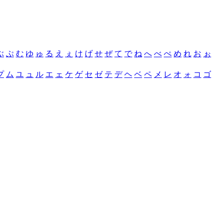
ぶ
ぷ
む
ゆ
ゅ
る
え
ぇ
け
げ
せ
ぜ
て
で
ね
へ
べ
ぺ
め
れ
お
ぉ
プ
ム
ユ
ュ
ル
エ
ェ
ケ
ゲ
セ
ゼ
テ
デ
ヘ
ベ
ペ
メ
レ
オ
ォ
コ
ゴ