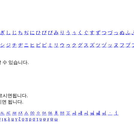
ぎ
し
じ
ち
ぢ
に
ひ
び
ぴ
み
り
う
ぅ
く
ぐ
す
ず
つ
づ
っ
ぬ
ふ
シ
ジ
チ
ヂ
ニ
ヒ
ビ
ピ
ミ
リ
ウ
ゥ
ク
グ
ス
ズ
ツ
ヅ
ッ
ヌ
フ
ブ
할 수 있습니다.
누르시면됩니다.
시면 됩니다.
ㅻ
ㅼ
ㅽ
ㅾ
ㅿ
ㆀ
ㆁ
ㆂ
ㆃ
ㆄ
ㆅ
ㆆ
ㆇ
ㆈ
ㆉ
ㆊ
ㆋ
ㆌ
ㆍ
ㆎ
θ
ι
κ
λ
μ
ν
ξ
ο
π
ρ
σ
τ
υ
φ
χ
ψ
ω