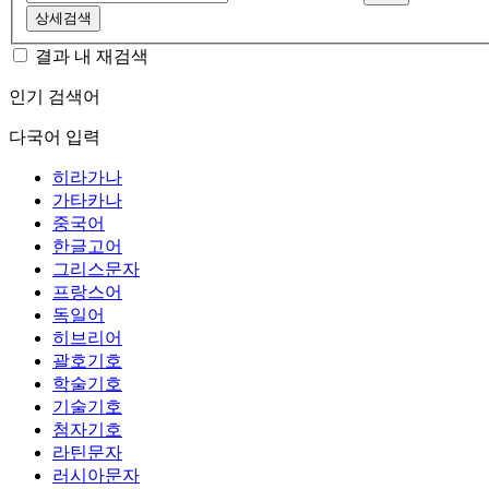
상세검색
결과 내 재검색
인기 검색어
다국어 입력
히라가나
가타카나
중국어
한글고어
그리스문자
프랑스어
독일어
히브리어
괄호기호
학술기호
기술기호
첨자기호
라틴문자
러시아문자