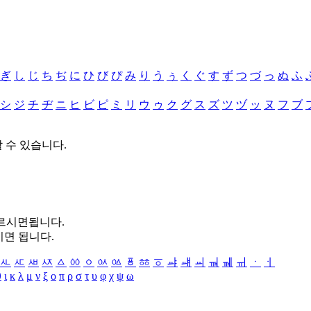
ぎ
し
じ
ち
ぢ
に
ひ
び
ぴ
み
り
う
ぅ
く
ぐ
す
ず
つ
づ
っ
ぬ
ふ
シ
ジ
チ
ヂ
ニ
ヒ
ビ
ピ
ミ
リ
ウ
ゥ
ク
グ
ス
ズ
ツ
ヅ
ッ
ヌ
フ
ブ
할 수 있습니다.
누르시면됩니다.
시면 됩니다.
ㅻ
ㅼ
ㅽ
ㅾ
ㅿ
ㆀ
ㆁ
ㆂ
ㆃ
ㆄ
ㆅ
ㆆ
ㆇ
ㆈ
ㆉ
ㆊ
ㆋ
ㆌ
ㆍ
ㆎ
θ
ι
κ
λ
μ
ν
ξ
ο
π
ρ
σ
τ
υ
φ
χ
ψ
ω