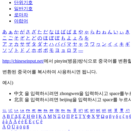
단위기호
일반기호
로마자
아랍어
あ
ぁ
か
が
さ
ざ
た
だ
な
は
ば
ぱ
ま
や
ゃ
ら
わ
ゎ
ん
い
ぃ
き
こ
ご
そ
ぞ
と
ど
の
ほ
ぼ
ぽ
も
よ
ょ
ろ
を
ア
ァ
カ
サ
ザ
タ
ダ
ナ
ハ
バ
パ
マ
ヤ
ャ
ラ
ワ
ヮ
ン
イ
ィ
キ
ギ
ソ
ゾ
ト
ド
ノ
ホ
ボ
ポ
モ
ヨ
ョ
ロ
ヲ
―
http://chineseinput.net/
에서 pinyin(병음)방식으로 중국어를 변환
변환된 중국어를 복사하여 사용하시면 됩니다.
예시)
中文 을 입력하시려면
zhongwen
을 입력하시고 space를
北京 을 입력하시려면
beijing
을 입력하시고 space를 누르
ㅥ
ㅦ
ㅧ
ㅨ
ㅩ
ㅪ
ㅫ
ㅬ
ㅭ
ㅮ
ㅯ
ㅰ
ㅱ
ㅲ
ㅳ
ㅴ
ㅵ
ㅶ
ㅷ
ㅸ
ㅹ
ㅺ
Α
Β
Γ
Δ
Ε
Ζ
Η
Θ
Ι
Κ
Λ
Μ
Ν
Ξ
Ο
Π
Ρ
Σ
Τ
Υ
Φ
Χ
Ψ
Ω
α
β
γ
δ
ε
ζ
η
á
à
Á
À
é
è
É
È
ç
Ç
ê
Ä
Ö
Ü
ä
ö
ü
ß