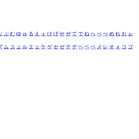
ぶ
ぷ
む
ゆ
ゅ
る
え
ぇ
け
げ
せ
ぜ
て
で
ね
へ
べ
ぺ
め
れ
お
ぉ
プ
ム
ユ
ュ
ル
エ
ェ
ケ
ゲ
セ
ゼ
テ
デ
ヘ
ベ
ペ
メ
レ
オ
ォ
コ
ゴ