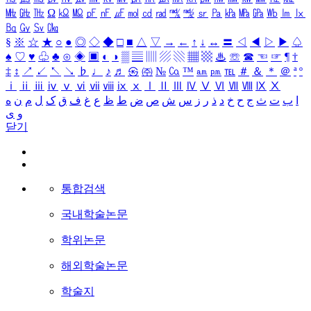
㎒
㎓
㎔
Ω
㏀
㏁
㎊
㎋
㎌
㏖
㏅
㎭
㎮
㎯
㏛
㎩
㎪
㎫
㎬
㏝
㏐
㏓
㏃
㏉
㏜
㏆
§
※
☆
★
○
●
◎
◇
◆
□
■
△
▽
→
←
↑
↓
↔
〓
◁
◀
▷
▶
♤
♠
♡
♥
♧
♣
⊙
◈
▣
◐
◑
▒
▤
▥
▨
▧
▦
▩
♨
☏
☎
☜
☞
¶
†
‡
↕
↗
↙
↖
↘
♭
♩
♪
♬
㉿
㈜
№
㏇
™
㏂
㏘
℡
＃
＆
＊
＠
ª
º
ⅰ
ⅱ
ⅲ
ⅳ
ⅴ
ⅵ
ⅶ
ⅷ
ⅸ
ⅹ
Ⅰ
Ⅱ
Ⅲ
Ⅳ
Ⅴ
Ⅵ
Ⅶ
Ⅷ
Ⅸ
Ⅹ
ا
ب
ت
ث
ج
ح
خ
د
ذ
ر
ز
س
ش
ص
ض
ط
ظ
ع
غ
ف
ق
ک
ل
م
ن
ه
و
ی
닫기
통합검색
국내학술논문
학위논문
해외학술논문
학술지