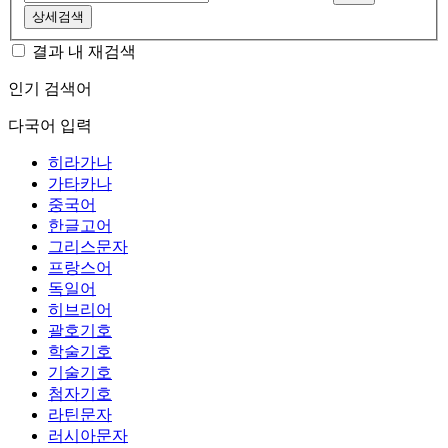
상세검색
결과 내 재검색
인기 검색어
다국어 입력
히라가나
가타카나
중국어
한글고어
그리스문자
프랑스어
독일어
히브리어
괄호기호
학술기호
기술기호
첨자기호
라틴문자
러시아문자