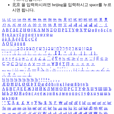
北京 을 입력하시려면
beijing
을 입력하시고 space를 누르
시면 됩니다.
ㅥ
ㅦ
ㅧ
ㅨ
ㅩ
ㅪ
ㅫ
ㅬ
ㅭ
ㅮ
ㅯ
ㅰ
ㅱ
ㅲ
ㅳ
ㅴ
ㅵ
ㅶ
ㅷ
ㅸ
ㅹ
ㅺ
ㅻ
ㅼ
ㅽ
ㅾ
ㅿ
ㆀ
ㆁ
ㆂ
ㆃ
ㆄ
ㆅ
ㆆ
ㆇ
ㆈ
ㆉ
ㆊ
ㆋ
ㆌ
ㆍ
ㆎ
Α
Β
Γ
Δ
Ε
Ζ
Η
Θ
Ι
Κ
Λ
Μ
Ν
Ξ
Ο
Π
Ρ
Σ
Τ
Υ
Φ
Χ
Ψ
Ω
α
β
γ
δ
ε
ζ
η
θ
ι
κ
λ
μ
ν
ξ
ο
π
ρ
σ
τ
υ
φ
χ
ψ
ω
á
à
Á
À
é
è
É
È
ç
Ç
ê
Ä
Ö
Ü
ä
ö
ü
ß
ְ
ֳ
ֲ
ֱ
ָ
ַ
ֵ
ֶ
ִ
ֹ
ּ
ֻ
ׂ
ׁ
ּ
ב
ה
נ
מ
צ
ת
ץ
ש
ד
ג
כ
ע
י
ח
ל
ך
ף
ק
ר
א
ט
ו
ן
ם
פ
‘
’
“
”
〔
〕
〈
〉
「
」
『
』
【
】
＂
（
）
［
］
｛
｝
±
×
÷
≠
≤
≥
∞
∴
♂
♀
∠
⊥
⌒
∂
∇
≡
≒
≪
≫
√
∽
∝
∵
∫
∬
∈
∋
⊆
⊇
⊂
⊃
∪
∩
∧
∨
￢
⇒
⇔
∀
∃
∮
∑
∏
＋
－
＜
＝
＞
、
。
·
‥
…
¨
〃
―
∥
＼
∼
´
～
ˇ
˘
˝
˚
˙
¸
˛
¡
¿
ː
！
＇
，
．
／
：
；
？
＾
＿
｀
｜
½
⅓
⅔
¼
¾
⅛
⅜
⅝
⅞
¹
²
³
⁴
ⁿ
₁
₂
₃
₄
Æ
Ð
Ħ
Ĳ
Ł
Ø
Œ
Þ
Ŧ
Ŋ
æ
đ
ð
ħ
ı
ĳ
ĸ
ŀ
ł
ø
œ
ß
þ
ŧ
ŋ
ŉ
А
Б
В
Г
Д
Е
Ё
Ж
З
И
Й
К
Л
М
Н
О
П
Р
С
Т
У
Ф
Х
Ц
Ч
Ш
Щ
Ъ
Ы
Ь
Э
Ю
Я
а
б
в
г
д
е
ё
ж
з
и
й
к
л
м
н
о
п
р
с
т
у
ф
х
ц
ч
ш
щ
ъ
ы
ь
э
ю
я
′
″
℃
Å
￠
￡
￥
¤
℉
‰
＄
％
Ｆ
￦
㎕
㎖
㎗
ℓ
㎘
㏄
㎣
㎤
㎥
㎦
㎙
㎚
㎛
㎜
㎝
㎞
㎟
㎠
㎡
㎢
㏊
㎍
㎎
㎏
㏏
㎈
㎉
㏈
㎧
㎨
㎰
㎱
㎲
㎳
㎴
㎵
㎶
㎷
㎸
㎹
㎀
㎁
㎂
㎃
㎄
㎺
㎻
㎽
㎾
㎿
㎐
㎑