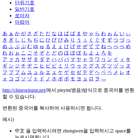
단위기호
일반기호
로마자
아랍어
あ
ぁ
か
が
さ
ざ
た
だ
な
は
ば
ぱ
ま
や
ゃ
ら
わ
ゎ
ん
い
ぃ
き
ぎ
し
じ
ち
ぢ
に
ひ
び
ぴ
み
り
う
ぅ
く
ぐ
す
ず
つ
づ
っ
ぬ
ふ
ぶ
ぷ
む
ゆ
ゅ
る
え
ぇ
け
げ
せ
ぜ
て
で
ね
へ
べ
ぺ
め
れ
お
ぉ
こ
ご
そ
ぞ
と
ど
の
ほ
ぼ
ぽ
も
よ
ょ
ろ
を
ア
ァ
カ
サ
ザ
タ
ダ
ナ
ハ
バ
パ
マ
ヤ
ャ
ラ
ワ
ヮ
ン
イ
ィ
キ
ギ
シ
ジ
チ
ヂ
ニ
ヒ
ビ
ピ
ミ
リ
ウ
ゥ
ク
グ
ス
ズ
ツ
ヅ
ッ
ヌ
フ
ブ
プ
ム
ユ
ュ
ル
エ
ェ
ケ
ゲ
セ
ゼ
テ
デ
ヘ
ベ
ペ
メ
レ
オ
ォ
コ
ゴ
ソ
ゾ
ト
ド
ノ
ホ
ボ
ポ
モ
ヨ
ョ
ロ
ヲ
―
http://chineseinput.net/
에서 pinyin(병음)방식으로 중국어를 변환
할 수 있습니다.
변환된 중국어를 복사하여 사용하시면 됩니다.
예시)
中文 을 입력하시려면
zhongwen
을 입력하시고 space를
누르시면됩니다.