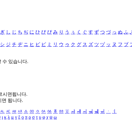
ぎ
し
じ
ち
ぢ
に
ひ
び
ぴ
み
り
う
ぅ
く
ぐ
す
ず
つ
づ
っ
ぬ
ふ
シ
ジ
チ
ヂ
ニ
ヒ
ビ
ピ
ミ
リ
ウ
ゥ
ク
グ
ス
ズ
ツ
ヅ
ッ
ヌ
フ
ブ
할 수 있습니다.
누르시면됩니다.
시면 됩니다.
ㅻ
ㅼ
ㅽ
ㅾ
ㅿ
ㆀ
ㆁ
ㆂ
ㆃ
ㆄ
ㆅ
ㆆ
ㆇ
ㆈ
ㆉ
ㆊ
ㆋ
ㆌ
ㆍ
ㆎ
θ
ι
κ
λ
μ
ν
ξ
ο
π
ρ
σ
τ
υ
φ
χ
ψ
ω