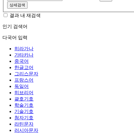
상세검색
결과 내 재검색
인기 검색어
다국어 입력
히라가나
가타카나
중국어
한글고어
그리스문자
프랑스어
독일어
히브리어
괄호기호
학술기호
기술기호
첨자기호
라틴문자
러시아문자