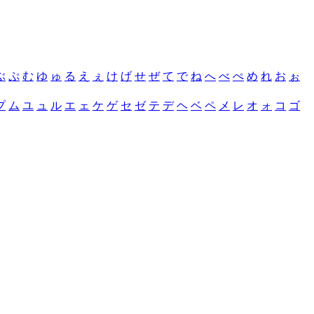
ぶ
ぷ
む
ゆ
ゅ
る
え
ぇ
け
げ
せ
ぜ
て
で
ね
へ
べ
ぺ
め
れ
お
ぉ
プ
ム
ユ
ュ
ル
エ
ェ
ケ
ゲ
セ
ゼ
テ
デ
ヘ
ベ
ペ
メ
レ
オ
ォ
コ
ゴ