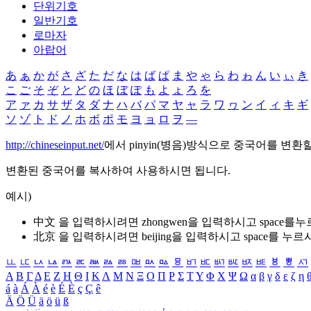
단위기호
일반기호
로마자
아랍어
あ
ぁ
か
が
さ
ざ
た
だ
な
は
ば
ぱ
ま
や
ゃ
ら
わ
ゎ
ん
い
ぃ
き
こ
ご
そ
ぞ
と
ど
の
ほ
ぼ
ぽ
も
よ
ょ
ろ
を
ア
ァ
カ
サ
ザ
タ
ダ
ナ
ハ
バ
パ
マ
ヤ
ャ
ラ
ワ
ヮ
ン
イ
ィ
キ
ギ
ソ
ゾ
ト
ド
ノ
ホ
ボ
ポ
モ
ヨ
ョ
ロ
ヲ
―
http://chineseinput.net/
에서 pinyin(병음)방식으로 중국어를 변환
변환된 중국어를 복사하여 사용하시면 됩니다.
예시)
中文 을 입력하시려면
zhongwen
을 입력하시고 space를
北京 을 입력하시려면
beijing
을 입력하시고 space를 누르
ㅥ
ㅦ
ㅧ
ㅨ
ㅩ
ㅪ
ㅫ
ㅬ
ㅭ
ㅮ
ㅯ
ㅰ
ㅱ
ㅲ
ㅳ
ㅴ
ㅵ
ㅶ
ㅷ
ㅸ
ㅹ
ㅺ
Α
Β
Γ
Δ
Ε
Ζ
Η
Θ
Ι
Κ
Λ
Μ
Ν
Ξ
Ο
Π
Ρ
Σ
Τ
Υ
Φ
Χ
Ψ
Ω
α
β
γ
δ
ε
ζ
η
á
à
Á
À
é
è
É
È
ç
Ç
ê
Ä
Ö
Ü
ä
ö
ü
ß