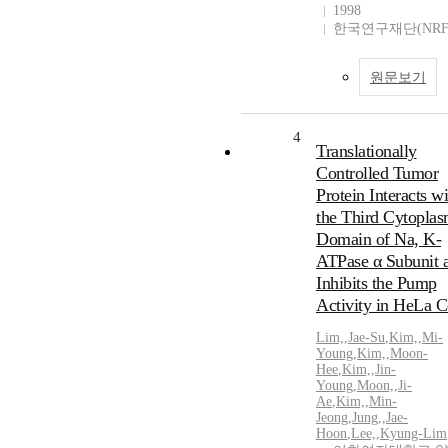
1998
한국연구재단(NRF
원문보기
4
Translationally
Controlled Tumor
Protein Interacts wi
the Third Cytoplas
Domain of Na, K-
ATPase α Subunit 
Inhibits the Pump
Activity in HeLa C
Lim,
,
Jae-Su
,
Kim,
,
Mi-
Young
,
Kim,
,
Moon-
Hee
,
Kim,
,
Jin-
Young
,
Moon,
,
Ji-
Ae
,
Kim,
,
Min-
Jeong
,
Jung,
,
Jae-
Hoon
,
Lee,
,
Kyung-Lim