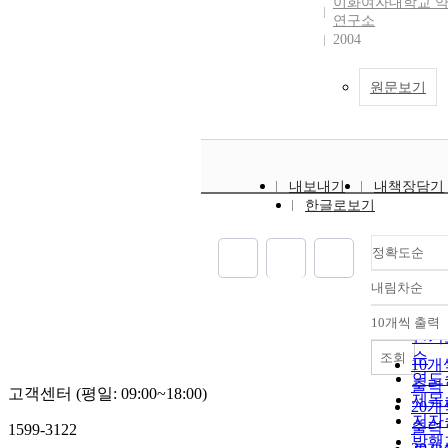
이화여자대학교 
연구소
2004
원문보기
내보내기
내책장담기
한글로보기
정확도순
내림차순
정확
순
10개씩 출력
내림
인기
순
조회
10개
연도
출력
고객센터 (평일: 09:00~18:00)
제목
20개
저자
출력
1599-3122
발행