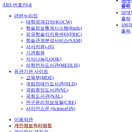
30개
관순
ARS 번호안내
출력
50개
관련누리집
출력
대학공개강의(KOCW)
100
학술정보통계시스템(Rinfo)
출력
외국학술지지원센터(FRIC)
학술관계분석서비스(SAM)
사서커뮤니티
기관회원
지식나눔(LOOK)
의학전자도서관(MEDLIS)
유관기관 사이트
교육부(MOE)
국립장애인도서관(NLD)
국립중앙도서관(NL)
국회도서관(NAL)
연구윤리정보포털(CRE)
사이언스온 (ScienceON)
이용약관
개인정보처리방침
개인정보 재동의