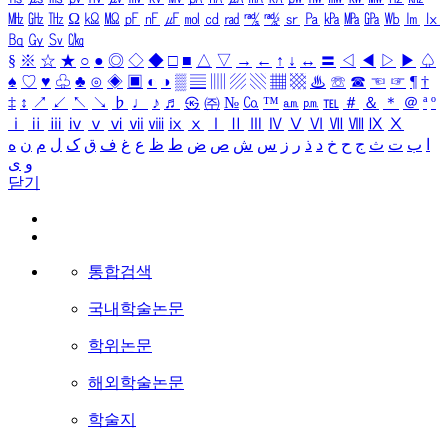
㎒
㎓
㎔
Ω
㏀
㏁
㎊
㎋
㎌
㏖
㏅
㎭
㎮
㎯
㏛
㎩
㎪
㎫
㎬
㏝
㏐
㏓
㏃
㏉
㏜
㏆
§
※
☆
★
○
●
◎
◇
◆
□
■
△
▽
→
←
↑
↓
↔
〓
◁
◀
▷
▶
♤
♠
♡
♥
♧
♣
⊙
◈
▣
◐
◑
▒
▤
▥
▨
▧
▦
▩
♨
☏
☎
☜
☞
¶
†
‡
↕
↗
↙
↖
↘
♭
♩
♪
♬
㉿
㈜
№
㏇
™
㏂
㏘
℡
＃
＆
＊
＠
ª
º
ⅰ
ⅱ
ⅲ
ⅳ
ⅴ
ⅵ
ⅶ
ⅷ
ⅸ
ⅹ
Ⅰ
Ⅱ
Ⅲ
Ⅳ
Ⅴ
Ⅵ
Ⅶ
Ⅷ
Ⅸ
Ⅹ
ا
ب
ت
ث
ج
ح
خ
د
ذ
ر
ز
س
ش
ص
ض
ط
ظ
ع
غ
ف
ق
ک
ل
م
ن
ه
و
ی
닫기
통합검색
국내학술논문
학위논문
해외학술논문
학술지