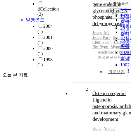
순
gene encoding
10개씩 출력
내림
인기
dCollection
glyceraldehyde-3-
순
조회
(2)
10개
phosphate
발행연도
연도
출력
dehydrogenase
제목
2004
20개
(1)
저자
Jeong,
,
Mi-
출력
2001
Jeong
,
Park,
,
Soo-
발행
30개
(1)
Chul
,
Kwon,
,
Hawk-
관순
출력
Bin
,
Byun,
,
Myung-Ok
2000
Academic Press
50개
(1)
한국연구재단(NRF
출력
1998
(1)
100
출력
원문보기
오늘 본 자료
2
Osteoprotegerin-
Ligand in
osteoporosis, arthrit
and mammary gla
development
Kong,
,
Young-