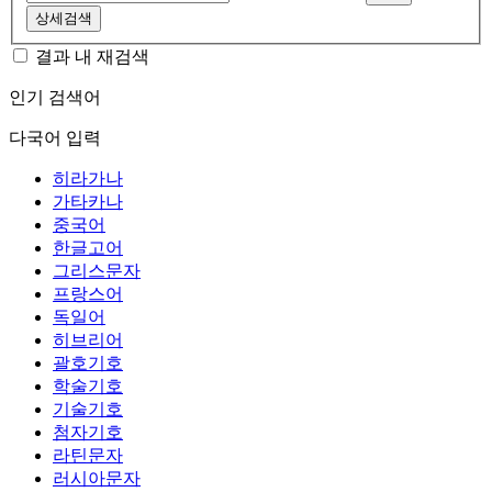
상세검색
결과 내 재검색
인기 검색어
다국어 입력
히라가나
가타카나
중국어
한글고어
그리스문자
프랑스어
독일어
히브리어
괄호기호
학술기호
기술기호
첨자기호
라틴문자
러시아문자