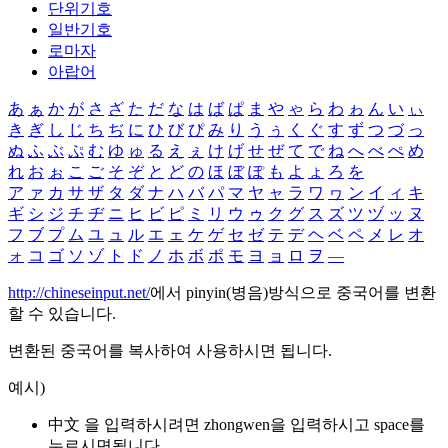
단위기호
일반기호
로마자
아랍어
あ
ぁ
か
が
さ
ざ
た
だ
な
は
ば
ぱ
ま
や
ゃ
ら
わ
ゎ
ん
い
ぃ
き
ぎ
し
じ
ち
ぢ
に
ひ
び
ぴ
み
り
う
ぅ
く
ぐ
す
ず
つ
づ
っ
ぬ
ふ
ぶ
ぷ
む
ゆ
ゅ
る
え
ぇ
け
げ
せ
ぜ
て
で
ね
へ
べ
ぺ
め
れ
お
ぉ
こ
ご
そ
ぞ
と
ど
の
ほ
ぼ
ぽ
も
よ
ょ
ろ
を
ア
ァ
カ
サ
ザ
タ
ダ
ナ
ハ
バ
パ
マ
ヤ
ャ
ラ
ワ
ヮ
ン
イ
ィ
キ
ギ
シ
ジ
チ
ヂ
ニ
ヒ
ビ
ピ
ミ
リ
ウ
ゥ
ク
グ
ス
ズ
ツ
ヅ
ッ
ヌ
フ
ブ
プ
ム
ユ
ュ
ル
エ
ェ
ケ
ゲ
セ
ゼ
テ
デ
ヘ
ベ
ペ
メ
レ
オ
ォ
コ
ゴ
ソ
ゾ
ト
ド
ノ
ホ
ボ
ポ
モ
ヨ
ョ
ロ
ヲ
―
http://chineseinput.net/
에서 pinyin(병음)방식으로 중국어를 변환
할 수 있습니다.
변환된 중국어를 복사하여 사용하시면 됩니다.
예시)
中文 을 입력하시려면
zhongwen
을 입력하시고 space를
누르시면됩니다.