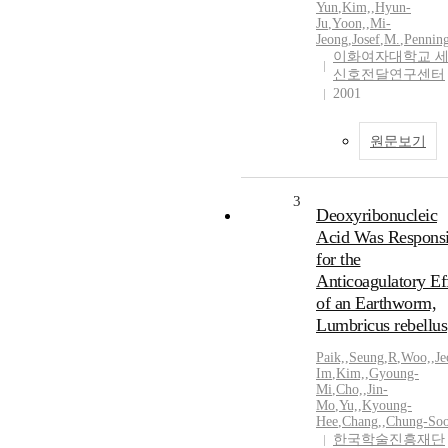
Yun
,
Kim,
,
Hyun-
Ju
,
Yoon,
,
Mi-
Jeong
,
Josef
,
M.
,
Pennin
이화여자대학교 
신호전달연구센터
2001
원문보기
3
Deoxyribonucleic
Acid Was Responsi
for the
Anticoagulatory Ef
of an Earthworm,
Lumbricus rebellus
Paik,
,
Seung
,
R
,
Woo,
,
Je
Im
,
Kim,
,
Gyoung-
Mi
,
Cho,
,
Jin-
Mo
,
Yu,
,
Kyoung-
Hee
,
Chang,
,
Chung-So
한국학술진흥재단