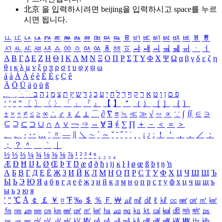
北京 을 입력하시려면
beijing
을 입력하시고 space를 누르
시면 됩니다.
ㅥ
ㅦ
ㅧ
ㅨ
ㅩ
ㅪ
ㅫ
ㅬ
ㅭ
ㅮ
ㅯ
ㅰ
ㅱ
ㅲ
ㅳ
ㅴ
ㅵ
ㅶ
ㅷ
ㅸ
ㅹ
ㅺ
ㅻ
ㅼ
ㅽ
ㅾ
ㅿ
ㆀ
ㆁ
ㆂ
ㆃ
ㆄ
ㆅ
ㆆ
ㆇ
ㆈ
ㆉ
ㆊ
ㆋ
ㆌ
ㆍ
ㆎ
Α
Β
Γ
Δ
Ε
Ζ
Η
Θ
Ι
Κ
Λ
Μ
Ν
Ξ
Ο
Π
Ρ
Σ
Τ
Υ
Φ
Χ
Ψ
Ω
α
β
γ
δ
ε
ζ
η
θ
ι
κ
λ
μ
ν
ξ
ο
π
ρ
σ
τ
υ
φ
χ
ψ
ω
á
à
Á
À
é
è
É
È
ç
Ç
ê
Ä
Ö
Ü
ä
ö
ü
ß
ְ
ֳ
ֲ
ֱ
ָ
ַ
ֵ
ֶ
ִ
ֹ
ּ
ֻ
ׂ
ׁ
ּ
ב
ה
נ
מ
צ
ת
ץ
ש
ד
ג
כ
ע
י
ח
ל
ך
ף
ק
ר
א
ט
ו
ן
ם
פ
‘
’
“
”
〔
〕
〈
〉
「
」
『
』
【
】
＂
（
）
［
］
｛
｝
±
×
÷
≠
≤
≥
∞
∴
♂
♀
∠
⊥
⌒
∂
∇
≡
≒
≪
≫
√
∽
∝
∵
∫
∬
∈
∋
⊆
⊇
⊂
⊃
∪
∩
∧
∨
￢
⇒
⇔
∀
∃
∮
∑
∏
＋
－
＜
＝
＞
、
。
·
‥
…
¨
〃
―
∥
＼
∼
´
～
ˇ
˘
˝
˚
˙
¸
˛
¡
¿
ː
！
＇
，
．
／
：
；
？
＾
＿
｀
｜
½
⅓
⅔
¼
¾
⅛
⅜
⅝
⅞
¹
²
³
⁴
ⁿ
₁
₂
₃
₄
Æ
Ð
Ħ
Ĳ
Ł
Ø
Œ
Þ
Ŧ
Ŋ
æ
đ
ð
ħ
ı
ĳ
ĸ
ŀ
ł
ø
œ
ß
þ
ŧ
ŋ
ŉ
А
Б
В
Г
Д
Е
Ё
Ж
З
И
Й
К
Л
М
Н
О
П
Р
С
Т
У
Ф
Х
Ц
Ч
Ш
Щ
Ъ
Ы
Ь
Э
Ю
Я
а
б
в
г
д
е
ё
ж
з
и
й
к
л
м
н
о
п
р
с
т
у
ф
х
ц
ч
ш
щ
ъ
ы
ь
э
ю
я
′
″
℃
Å
￠
￡
￥
¤
℉
‰
＄
％
Ｆ
￦
㎕
㎖
㎗
ℓ
㎘
㏄
㎣
㎤
㎥
㎦
㎙
㎚
㎛
㎜
㎝
㎞
㎟
㎠
㎡
㎢
㏊
㎍
㎎
㎏
㏏
㎈
㎉
㏈
㎧
㎨
㎰
㎱
㎲
㎳
㎴
㎵
㎶
㎷
㎸
㎹
㎀
㎁
㎂
㎃
㎄
㎺
㎻
㎽
㎾
㎿
㎐
㎑